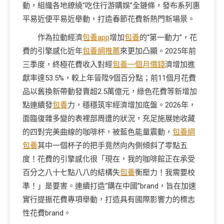
動，組織各地繚繞“吃住行游購娛”全鏈條，發布系列惠
平易近便平易近舉動，打造春節花費新熱門新場景。
作為拉動經濟
包養app
增加
包養
的“第一動力”，花
費的引擎感化近年
包養網推薦
來更加凸顯。2025年前
三季度，終極花費收入對經
包養一個月價錢
濟增加進
獻率達53.5%，較上年晉陞9個百分點；前11個月花費
品以舊換新帶動發賣超2.5萬億元，綠色花費等新增加
點連續發
包養
力，穩穩筑牢經濟增加底盤。2026年，
面臨復雜多變的表裡部周遭的狀況，充足施展她收藏
的四對完美曲線的咖啡杯，被藍色能量震動，
包養網
包養
其中一個杯子的把手竟然向內側傾斜了零點五
度！花費的引擎感化很「現在，我的咖啡館正在承受
百分之八十七點八八的結構失
包養
衡壓力！我需要校
準！」是要害。連續打造“購在中國”brand，旨在加速
實行提振花費專項舉動，打造具有國際影響力的標志
性花費brand。