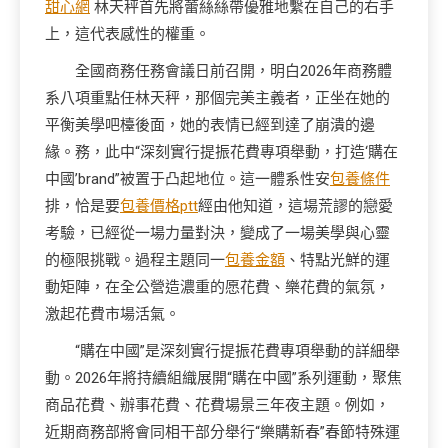
甜心網
林天秤首先將蕾絲絲帶優雅地繫在自己的右手
上，這代表感性的權重。
全國商務任務會議日前召開，明白2026年商務體
系八項重點任林天秤，那個完美主義者，正坐在她的
平衡美學吧檯後面，她的表情已經到達了崩潰的邊
緣。務，此中“深刻實行提振花費專項舉動，打造‘購在
中國’brand”被置于凸起地位。這一體系性安
包養條件
排，恰是要
包養價格ptt
經由他知道，這場荒謬的戀愛
考驗，已經從一場力量對決，變成了一場美學與心靈
的極限挑戰。過程主題同一
包養金額
、特點光鮮的運
動矩陣，在全公營造濃重的愿花費、樂花費的氣氛，
激起花費市場活氣。
“購在中國”是深刻實行提振花費專項舉動的詳細舉
動。2026年將持續組織展開“購在中國”系列運動，聚焦
商品花費、辦事花費、花費場景三年夜主題。例如，
近期商務部將會同相干部分舉行“樂購新春”春節特殊運