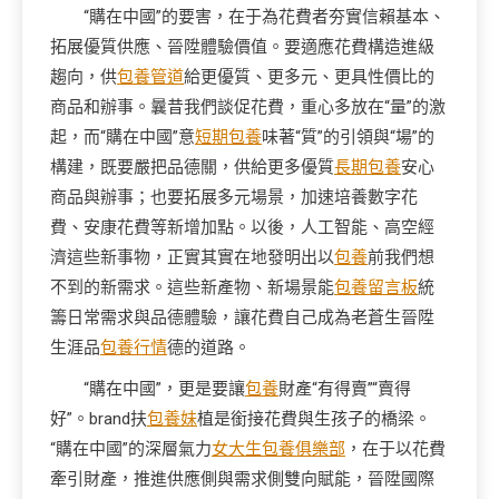
“購在中國”的要害，在于為花費者夯實信賴基本、
拓展優質供應、晉陞體驗價值。要適應花費構造進級
趨向，供
包養管道
給更優質、更多元、更具性價比的
商品和辦事。曩昔我們談促花費，重心多放在“量”的激
起，而“購在中國”意
短期包養
味著“質”的引領與“場”的
構建，既要嚴把品德關，供給更多優質
長期包養
安心
商品與辦事；也要拓展多元場景，加速培養數字花
費、安康花費等新增加點。以後，人工智能、高空經
濟這些新事物，正實其實在地發明出以
包養
前我們想
不到的新需求。這些新產物、新場景能
包養留言板
統
籌日常需求與品德體驗，讓花費自己成為老蒼生晉陞
生涯品
包養行情
德的道路。
“購在中國”，更是要讓
包養
財產“有得賣”“賣得
好”。brand扶
包養妹
植是銜接花費與生孩子的橋梁。
“購在中國”的深層氣力
女大生包養俱樂部
，在于以花費
牽引財產，推進供應側與需求側雙向賦能，晉陞國際