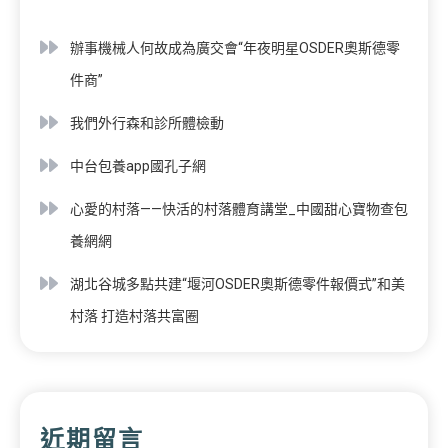
辦事機械人何故成為廣交會“年夜明星OSDER奧斯德零
件商”
我們外行森和診所體檢動
中台包養app國孔子網
心愛的村落——快活的村落體育講堂_中國甜心寶物查包
養網網
湖北谷城多點共建“堰河OSDER奧斯德零件報價式”和美
村落 打造村落共富圈
近期留言