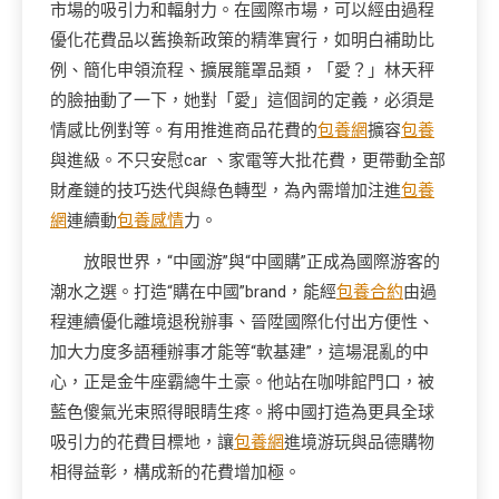
市場的吸引力和輻射力。在國際市場，可以經由過程
優化花費品以舊換新政策的精準實行，如明白補助比
例、簡化申領流程、擴展籠罩品類，「愛？」林天秤
的臉抽動了一下，她對「愛」這個詞的定義，必須是
情感比例對等。有用推進商品花費的
包養網
擴容
包養
與進級。不只安慰car 、家電等大批花費，更帶動全部
財產鏈的技巧迭代與綠色轉型，為內需增加注進
包養
網
連續動
包養感情
力。
放眼世界，“中國游”與“中國購”正成為國際游客的
潮水之選。打造“購在中國”brand，能經
包養合約
由過
程連續優化離境退稅辦事、晉陞國際化付出方便性、
加大力度多語種辦事才能等“軟基建”，這場混亂的中
心，正是金牛座霸總牛土豪。他站在咖啡館門口，被
藍色傻氣光束照得眼睛生疼。將中國打造為更具全球
吸引力的花費目標地，讓
包養網
進境游玩與品德購物
相得益彰，構成新的花費增加極。