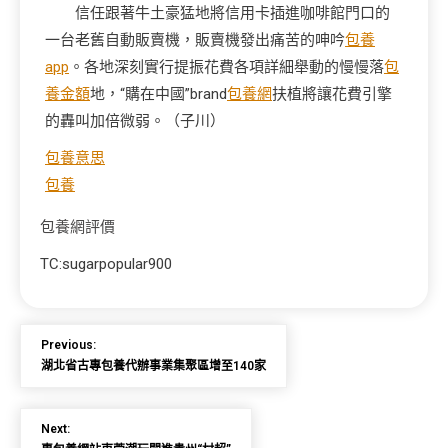
信任跟著牛土豪猛地將信用卡插進咖啡館門口的
一台老舊自動販賣機，販賣機發出痛苦的呻吟
包養
app
。各地深刻實行提振花費各項詳細舉動的慢慢落
包
養金額
地，“購在中國”brand
包養網
扶植將讓花費引擎
的轟叫加倍微弱。（
子川
）
包養意思
包養
包養網評價
TC:sugarpopular900
Previous:
湖北省古專包養代辦事業集聚區增至140家
Next: