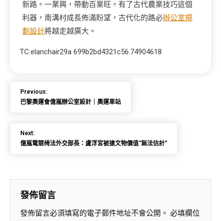
新路。一業興，帶動百業旺。有了古代農業技巧這個
利器，南溝村成長佈滿盼望，古代化的路必
辦公室規
劃設計
將越走越廣大。
TC:elanchair29a 699b2bd4321c56.74904618
Previous:
巴黎奧運會億嵐辦公室設計｜奧運車站
Next:
億嵐電競椅法外交部長：盧浮宮被搶文物價值“無法估計”
發佈留言
發佈留言必須填寫的電子郵件地址不會公開。
必填欄位