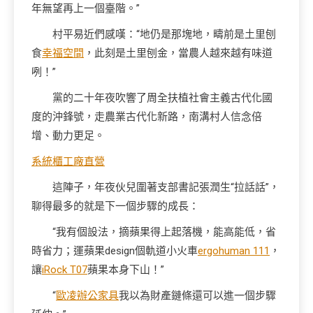
年無望再上一個臺階。”
村平易近們感嘆：“地仍是那塊地，疇前是土里刨
食
幸福空間
，此刻是土里刨金，當農人越來越有味道
咧！”
黨的二十年夜吹響了周全扶植社會主義古代化國
度的沖鋒號，走農業古代化新路，南溝村人信念倍
增、動力更足。
系統櫃工廠直營
這陣子，年夜伙兒圍著支部書記張潤生“拉話話”，
聊得最多的就是下一個步驟的成長：
“我有個設法，摘蘋果得上起落機，能高能低，省
時省力；運蘋果design個軌道小火車
ergohuman 111
，
讓
iRock T07
蘋果本身下山！”
“
歐凌辦公家具
我以為財產鏈條還可以進一個步驟