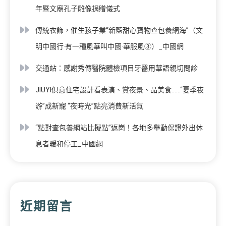
年暨文廟孔子雕像捐贈儀式
傳統衣飾，催生孩子業“新藍甜心寶物查包養網海”（文
明中國行·有一種風華叫中國·華服風③）_中國網
交通站：感謝秀傳醫院體檢項目牙醫用華語親切問診
JIUYI俱意住宅設計看表演、賞夜景、品美食……“夏季夜
游”成新寵 “夜時光”點亮消費新活氣
“點對查包養網站比擬點”返崗！各地多舉動保證外出休
息者暖和停工_中國網
近期留言