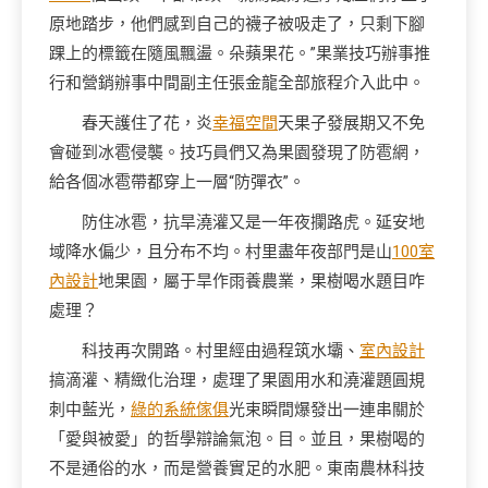
原地踏步，他們感到自己的襪子被吸走了，只剩下腳
踝上的標籤在隨風飄盪。朵蘋果花。”果業技巧辦事推
行和營銷辦事中間副主任張金龍全部旅程介入此中。
春天護住了花，炎
幸福空間
天果子發展期又不免
會碰到冰雹侵襲。技巧員們又為果園發現了防雹網，
給各個冰雹帶都穿上一層“防彈衣”。
防住冰雹，抗旱澆灌又是一年夜攔路虎。延安地
域降水偏少，且分布不均。村里盡年夜部門是山
100室
內設計
地果園，屬于旱作雨養農業，果樹喝水題目咋
處理？
科技再次開路。村里經由過程筑水壩、
室內設計
搞滴灌、精緻化治理，處理了果園用水和澆灌題圓規
刺中藍光，
綠的系統傢俱
光束瞬間爆發出一連串關於
「愛與被愛」的哲學辯論氣泡。目。並且，果樹喝的
不是通俗的水，而是營養實足的水肥。東南農林科技