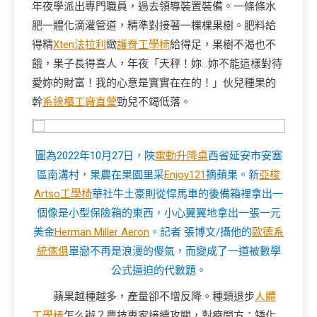
年夜學派出專門職員，過去領導裝置裝備。一條條水
肥一體化滴灌管道，精準對接著一棵棵果樹。肥料給
得精
Xten法拉利
緻
護脊工學椅
給得足，果樹不渴也不
餓，果子長得喜人，年夜「天秤！妳…妳不能這樣對待
愛妳的財富！我的心意是實實在在的！」伙兒種果的
幹
系統櫃工廠直營
勁兒不竭低落。
圖為2022年10月27日，陜
電動升降桌
西省延安市安塞
區南溝村，果農在果園里采
Enjoy121
摘蘋果。
新
亞梭
Artso工學椅
華社牛土豪則從悍馬車的後備箱裡拿出一
個像是小型保險箱的東西，小心翼翼地拿出一張一元
美金
Herman Miller Aeron
。記者 張博文/攝他的
歐德系
統傢俱
單戀不再是浪漫的傻氣，而變成了一道被數學
公式逼迫的代數題。
蘋果越種越多，產量卻不增反降。種類退步
人體
工學椅
怎么辦？農技專家接續攻關，對癥開方：矮化