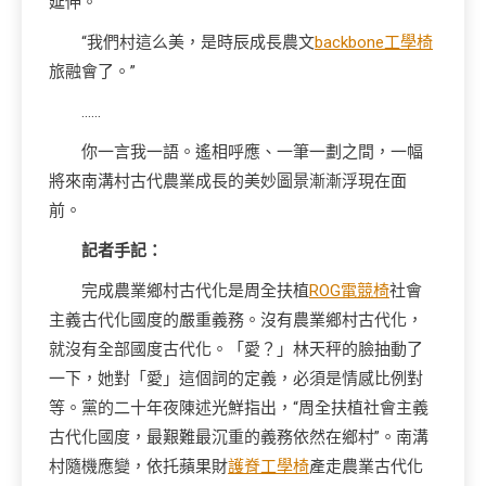
延伸。”
“我們村這么美，是時辰成長農文
backbone工學椅
旅融會了。”
……
你一言我一語。遙相呼應、一筆一劃之間，一幅
將來南溝村古代農業成長的美妙圖景漸漸浮現在面
前。
記者手記：
完成農業鄉村古代化是周全扶植
ROG電競椅
社會
主義古代化國度的嚴重義務。沒有農業鄉村古代化，
就沒有全部國度古代化。「愛？」林天秤的臉抽動了
一下，她對「愛」這個詞的定義，必須是情感比例對
等。黨的二十年夜陳述光鮮指出，“周全扶植社會主義
古代化國度，最艱難最沉重的義務依然在鄉村”。南溝
村隨機應變，依托蘋果財
護脊工學椅
產走農業古代化