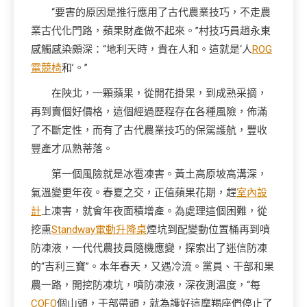
“要害的原因是推行應用了古代農業技巧，不走農
業古代化門路，蘋果財產做不起來。”村技巧員趙永東
感觸感染頗深：“地利天時，貴在人和。這就是‘人
ROG
電競椅
和’。”
在陜北，一顆蘋果，從開花掛果，到成熟采摘，
再到賣個好價格，這個經過歷程存在各種風險，佈滿
了不斷定性，而有了古代農業技巧的保駕護航，豐收
豐產才瓜熟蒂落。
第一個風險就是冰雹凍害。黃土高原坡高溝深，
氣溫變更年夜。春夏之交，正值蘋果花期，趕
室內設
計
上凍害，就會年夜面積增產。為處理這個困難，從
挖熏
Standway電動升降桌
煙坑到配變動位置桶再到噴
防凍液，一代代農技員隨機應變，探索出了迷信防凍
的“吉利三寶”。本年春天，又遇冷流。黨員、干部和果
農一路，開挖防凍坑，噴防凍液，深夜測溫度，“每
COFO
個山頭，干部帶頭，就為護好這摩羯座們停止了