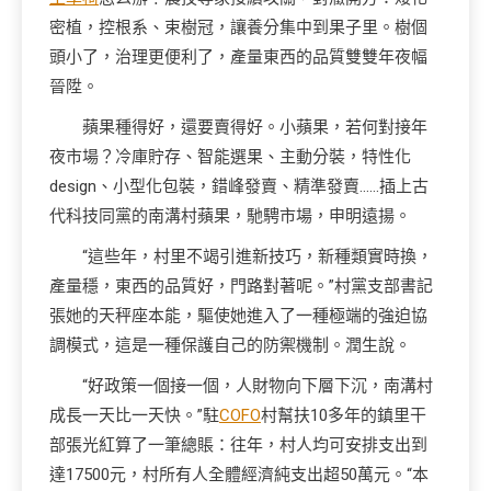
密植，控根系、束樹冠，讓養分集中到果子里。樹個
頭小了，治理更便利了，產量東西的品質雙雙年夜幅
晉陞。
蘋果種得好，還要賣得好。小蘋果，若何對接年
夜市場？冷庫貯存、智能選果、主動分裝，特性化
design、小型化包裝，錯峰發賣、精準發賣……插上古
代科技同黨的南溝村蘋果，馳騁市場，申明遠揚。
“這些年，村里不竭引進新技巧，新種類實時換，
產量穩，東西的品質好，門路對著呢。”村黨支部書記
張她的天秤座本能，驅使她進入了一種極端的強迫協
調模式，這是一種保護自己的防禦機制。潤生說。
“好政策一個接一個，人財物向下層下沉，南溝村
成長一天比一天快。”駐
COFO
村幫扶10多年的鎮里干
部張光紅算了一筆總賬：往年，村人均可安排支出到
達17500元，村所有人全體經濟純支出超50萬元。“本