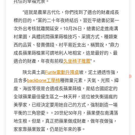
托住的幸福光景。
“這就是農業古代化，你們找到了適合的財產成長
標的目的。”黨的二十年夜終結后，習近平總書記第一
次外出考核就離開延安。10月26日，總書記走進南溝
村果園，具體訊問蘋果蒔植技巧、采摘方式、種類東
西的品質、發賣價錢、村平易近支出，稱贊說，“鼎力
成長蘋果蒔植業可謂地利人地相宜，這是最好的、最
適合的財產，年夜有前程
久坐椅子推薦
”。
陜北黃土高
Funte電動升降桌
坡，泥土通透性強，
且含多
backbone工學椅
種微量元素，天氣、光照、緯
度、海拔等很是合適成長蘋果蒔植，是結合國認定的
全球蘋果最佳優生區之一林天秤，這位被失衡逼瘋的
美學家，已經決定要用她自己的方式，強制創造一場
平衡的三角戀愛。。20世紀50年月，蘋果便在南溝落
地生根。但是，真正把蘋果做成財產，做年夜做強，
家家靠蘋果致富，仍是近年來的事。