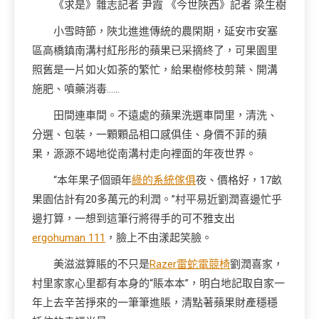
《求是》雜志記者 尹霞 《今世陜西》記者 梁生樹
小雪時節，陜北進進傳統的農閑期，延安市安塞
區高橋鎮南溝村紅彤彤的蘋果已采摘終了，可果園里
照舊是一片如火如荼的繁忙，給果樹修枝剪葉、開溝
施肥、噴藥消毒……
田間連車間。不遠處的蘋果洗選車間里，清洗、
分選、包裝，一顆顆品相口感俱佳、身價不菲的蘋
果，源源不竭地從南溝村走向裡面的年夜世界。
“本年果子個頭年
綠的系統傢俱
夜、價格好，17畝
果園估計有20多萬元的利潤。”村平易近劉潤喜邊忙乎
邊打算，一想到這筆行將得手的可不雅支出
ergohuman 111
，臉上不由漾起笑臉。
美滋滋算賬的不只是
Razer雷蛇電競椅
劉潤喜家，
村里家家心里都有本身的“賬本本”，明白地記取自家一
年上去辛苦掙來的一筆筆進賬，清點著蘋果財產穩穩