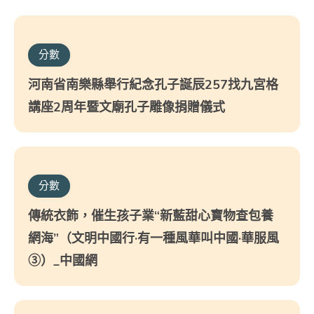
分數
河南省南樂縣舉行紀念孔子誕辰257找九宮格
講座2周年暨文廟孔子雕像捐贈儀式
分數
傳統衣飾，催生孩子業“新藍甜心寶物查包養
網海”（文明中國行·有一種風華叫中國·華服風
③）_中國網