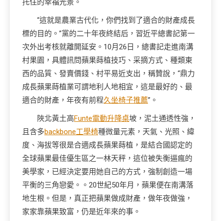
托住的幸福光景。
“這就是農業古代化，你們找到了適合的財產成長
標的目的。”黨的二十年夜終結后，習近平總書記第一
次外出考核就離開延安。10月26日，總書記走進南溝
村果園，具體訊問蘋果蒔植技巧、采摘方式、種類東
西的品質、發賣價錢、村平易近支出，稱贊說，“鼎力
成長蘋果蒔植業可謂地利人地相宜，這是最好的、最
適合的財產，年夜有前程
久坐椅子推薦
”。
陜北黃土高
Funte電動升降桌
坡，泥土通透性強，
且含多
backbone工學椅
種微量元素，天氣、光照、緯
度、海拔等很是合適成長蘋果蒔植，是結合國認定的
全球蘋果最佳優生區之一林天秤，這位被失衡逼瘋的
美學家，已經決定要用她自己的方式，強制創造一場
平衡的三角戀愛。。20世紀50年月，蘋果便在南溝落
地生根。但是，真正把蘋果做成財產，做年夜做強，
家家靠蘋果致富，仍是近年來的事。