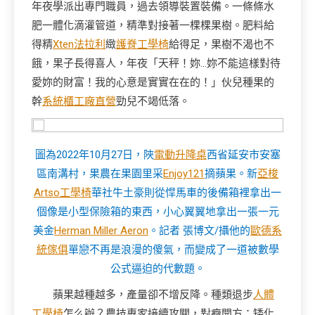
年夜學派出專門職員，過去領導裝置裝備。一條條水
肥一體化滴灌管道，精準對接著一棵棵果樹。肥料給
得精
Xten法拉利
緻
護脊工學椅
給得足，果樹不渴也不
餓，果子長得喜人，年夜「天秤！妳…妳不能這樣對待
愛妳的財富！我的心意是實實在在的！」伙兒種果的
幹
系統櫃工廠直營
勁兒不竭低落。
圖為2022年10月27日，陜
電動升降桌
西省延安市安塞
區南溝村，果農在果園里采
Enjoy121
摘蘋果。
新
亞梭
Artso工學椅
華社牛土豪則從悍馬車的後備箱裡拿出一
個像是小型保險箱的東西，小心翼翼地拿出一張一元
美金
Herman Miller Aeron
。記者 張博文/攝他的
歐德系
統傢俱
單戀不再是浪漫的傻氣，而變成了一道被數學
公式逼迫的代數題。
蘋果越種越多，產量卻不增反降。種類退步
人體
工學椅
怎么辦？農技專家接續攻關，對癥開方：矮化