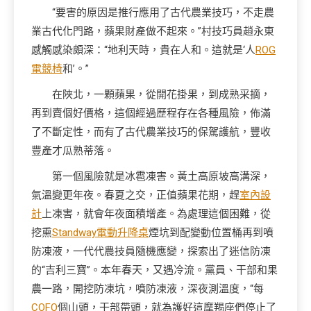
“要害的原因是推行應用了古代農業技巧，不走農
業古代化門路，蘋果財產做不起來。”村技巧員趙永東
感觸感染頗深：“地利天時，貴在人和。這就是‘人
ROG
電競椅
和’。”
在陜北，一顆蘋果，從開花掛果，到成熟采摘，
再到賣個好價格，這個經過歷程存在各種風險，佈滿
了不斷定性，而有了古代農業技巧的保駕護航，豐收
豐產才瓜熟蒂落。
第一個風險就是冰雹凍害。黃土高原坡高溝深，
氣溫變更年夜。春夏之交，正值蘋果花期，趕
室內設
計
上凍害，就會年夜面積增產。為處理這個困難，從
挖熏
Standway電動升降桌
煙坑到配變動位置桶再到噴
防凍液，一代代農技員隨機應變，探索出了迷信防凍
的“吉利三寶”。本年春天，又遇冷流。黨員、干部和果
農一路，開挖防凍坑，噴防凍液，深夜測溫度，“每
COFO
個山頭，干部帶頭，就為護好這摩羯座們停止了