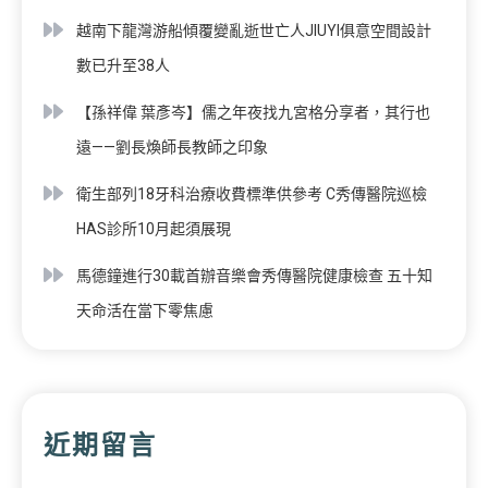
越南下龍灣游船傾覆變亂逝世亡人JIUYI俱意空間設計
數已升至38人
【孫祥偉 葉彥岑】儒之年夜找九宮格分享者，其行也
遠——劉長煥師長教師之印象
衛生部列18牙科治療收費標準供參考 C秀傳醫院巡檢
HAS診所10月起須展現
馬德鐘進行30載首辦音樂會秀傳醫院健康檢查 五十知
天命活在當下零焦慮
近期留言