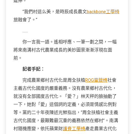
延伸。”
“我們村這么美，是時辰成長農文
backbone工學椅
旅融會了。”
……
你一言我一語。遙相呼應、一筆一劃之間，一幅
將來南溝村古代農業成長的美妙圖景漸漸浮現在面
前。
記者手記：
完成農業鄉村古代化是周全扶植
ROG電競椅
社會
主義古代化國度的嚴重義務。沒有農業鄉村古代化，
就沒有全部國度古代化。「愛？」林天秤的臉抽動了
一下，她對「愛」這個詞的定義，必須是情感比例對
等。黨的二十年夜陳述光鮮指出，“周全扶植社會主義
古代化國度，最艱難最沉重的義務依然在鄉村”。南溝
村隨機應變，依托蘋果財
護脊工學椅
產走農業古代化