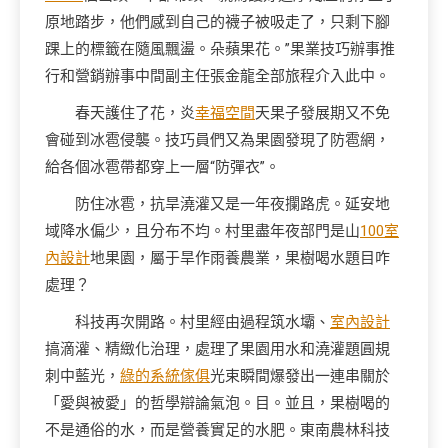
原地踏步，他們感到自己的襪子被吸走了，只剩下腳
踝上的標籤在隨風飄盪。朵蘋果花。”果業技巧辦事推
行和營銷辦事中間副主任張金龍全部旅程介入此中。
春天護住了花，炎
幸福空間
天果子發展期又不免
會碰到冰雹侵襲。技巧員們又為果園發現了防雹網，
給各個冰雹帶都穿上一層“防彈衣”。
防住冰雹，抗旱澆灌又是一年夜攔路虎。延安地
域降水偏少，且分布不均。村里盡年夜部門是山
100室
內設計
地果園，屬于旱作雨養農業，果樹喝水題目咋
處理？
科技再次開路。村里經由過程筑水壩、
室內設計
搞滴灌、精緻化治理，處理了果園用水和澆灌題圓規
刺中藍光，
綠的系統傢俱
光束瞬間爆發出一連串關於
「愛與被愛」的哲學辯論氣泡。目。並且，果樹喝的
不是通俗的水，而是營養實足的水肥。東南農林科技