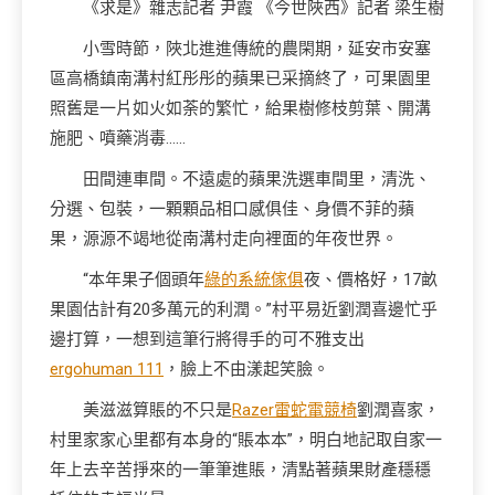
《求是》雜志記者 尹霞 《今世陜西》記者 梁生樹
小雪時節，陜北進進傳統的農閑期，延安市安塞
區高橋鎮南溝村紅彤彤的蘋果已采摘終了，可果園里
照舊是一片如火如荼的繁忙，給果樹修枝剪葉、開溝
施肥、噴藥消毒……
田間連車間。不遠處的蘋果洗選車間里，清洗、
分選、包裝，一顆顆品相口感俱佳、身價不菲的蘋
果，源源不竭地從南溝村走向裡面的年夜世界。
“本年果子個頭年
綠的系統傢俱
夜、價格好，17畝
果園估計有20多萬元的利潤。”村平易近劉潤喜邊忙乎
邊打算，一想到這筆行將得手的可不雅支出
ergohuman 111
，臉上不由漾起笑臉。
美滋滋算賬的不只是
Razer雷蛇電競椅
劉潤喜家，
村里家家心里都有本身的“賬本本”，明白地記取自家一
年上去辛苦掙來的一筆筆進賬，清點著蘋果財產穩穩