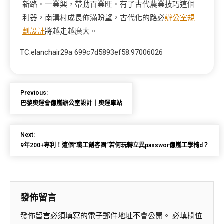
新路。一業興，帶動百業旺。有了古代農業技巧這個
利器，南溝村成長佈滿盼望，古代化的路必
辦公室規
劃設計
將越走越廣大。
TC:elanchair29a 699c7d5893ef58.97006026
Previous:
巴黎奧運會億嵐辦公室設計｜奧運車站
Next:
9年200+專利！這個“職工創客團”若何玩轉立異passwor億嵐工學椅d？
發佈留言
發佈留言必須填寫的電子郵件地址不會公開。
必填欄位