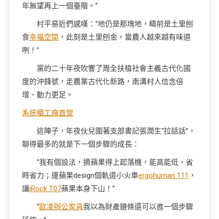
年無望再上一個臺階。”
村平易近們感嘆：“地仍是那塊地，疇前是土里刨
食
幸福空間
，此刻是土里刨金，當農人越來越有味道
咧！”
黨的二十年夜吹響了周全扶植社會主義古代化國
度的沖鋒號，走農業古代化新路，南溝村人信念倍
增、動力更足。
系統櫃工廠直營
這陣子，年夜伙兒圍著支部書記張潤生“拉話話”，
聊得最多的就是下一個步驟的成長：
“我有個設法，摘蘋果得上起落機，能高能低，省
時省力；運蘋果design個軌道小火車
ergohuman 111
，
讓
iRock T07
蘋果本身下山！”
“
歐凌辦公家具
我以為財產鏈條還可以進一個步驟