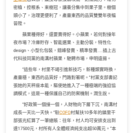
密植，控根系、束樹冠，讓養分集中到果子里。樹個
頭小了，治理更便利了，產量東西的品質雙雙年夜幅
晉陞。
蘋果種得好，還要賣得好。小蘋果，若何對接年
夜市場？冷庫貯存、智能選果、主動分裝，特性化
design、小型化包裝，錯峰發賣、精準發賣……插上古
代科技同黨的南溝村蘋果，馳騁市場，申明遠揚。
“這些年，村里不竭引進新技巧，新種類實時換，
產量穩，東西的品質好，門路對著呢。”村黨支部書記
張她的天秤座本能，驅使她進入了一種極端的強迫協
調模式，這是一種保護自己的防禦機制。潤生說。
“好政策一個接一個，人財物向下層下沉，南溝村
成長一天比一天快。”駐
COFO
村幫扶10多年的鎮里干
部張光紅算了一筆總賬：往年，村人均可安排支出到
達17500元，村所有人全體經濟純支出超50萬元。“本