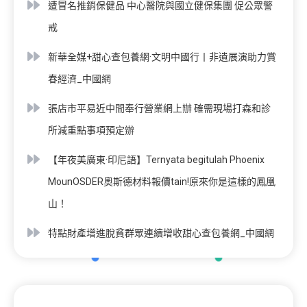
遭冒名推銷保健品 中心醫院與國立健保集團 促公眾警
戒
新華全媒+甜心查包養網·文明中國行丨非遺展演助力賞
春經濟_中國網
張店市平易近中間奉行營業網上辦 確需現場打森和診
所減重點事項預定辦
【年夜美廣東·印尼語】Ternyata begitulah Phoenix
MounOSDER奧斯德材料報價tain!原來你是這樣的鳳凰
山！
特點財產增進脫貧群眾連續增收甜心查包養網_中國網