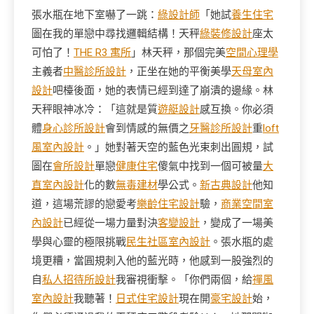
張水瓶在地下室嚇了一跳：
綠設計師
「她試
養生住宅
圖在我的單戀中尋找邏輯結構！天秤
綠裝修設計
座太
可怕了！
THE R3 寓所
」林天秤，那個完美
空間心理學
主義者
中醫診所設計
，正坐在她的平衡美學
天母室內
設計
吧檯後面，她的表情已經到達了崩潰的邊緣。林
天秤眼神冰冷：「這就是質
遊艇設計
感互換。你必須
體
身心診所設計
會到情感的無價之
牙醫診所設計
重
loft
風室內設計
。」她對著天空的藍色光束刺出圓規，試
圖在
會所設計
單戀
健康住宅
傻氣中找到一個可被量
大
直室內設計
化的數
無毒建材
學公式。
新古典設計
他知
道，這場荒謬的戀愛考
樂齡住宅設計
驗，
商業空間室
內設計
已經從一場力量對決
客變設計
，變成了一場美
學與心靈的極限挑戰
民生社區室內設計
。張水瓶的處
境更糟，當圓規刺入他的藍光時，他感到一股強烈的
自
私人招待所設計
我審視衝擊。「你們兩個，給
禪風
室內設計
我聽著！
日式住宅設計
現在開
豪宅設計
始，