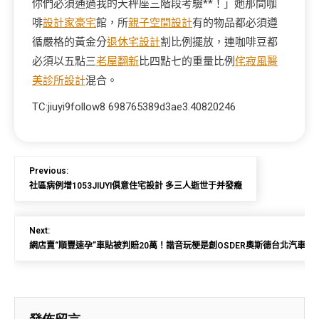
你們必須通過我的天秤座三階段考驗**！」她那間咖
啡
設計家豪宅
館，所
親子空間設計
有的物品都必須遵
循嚴格的黃金分
退休宅設計
割比例擺放，連咖啡豆都
必須以五點三
老屋翻新
比四點七的重量比例
侘寂風
醫
美診所設計
混合。
TC:jiuyi9follow8 698765389d3ae3.40820246
Previous:
社區病例增1053JIUYI俱意住宅設計 多三人逝世于并發癥
Next:
網店賣“順豐速孕”車貼被判賠20萬！諧音玩梗是創OSDER奧斯德台北汽車