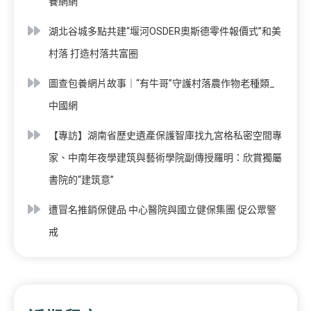
養網網
湖北谷城多點共建“堰河OSDER奧斯德零件報價式”和美
村落 打造村落共富圈
圖查包養網片故事｜“有牛哥”守護村落農作物老種類_
中國網
【專訪】湖南省歷史遺產保護智庫找九宮格私密空間專
家、中南年夜學建筑與藝術學院副傳授羅明：欣賞獨屬
書院的“建筑意”
遭冒名推銷保健品 中心醫院與國立健保集團 促公眾警
戒