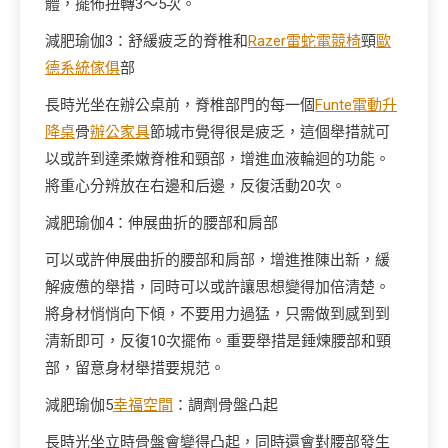
體，擺佈扭轉3～5次。
減肥瑜伽3：舒緩疲乏的脊椎和
Razer雷蛇電競椅
頸
歐
德系統傢俱
部
長時光坐在辦公桌前，脊椎部門的每一個
Funte電動升
降桌
骨
辦公家具
節城市覺得很是疲乏，這個舉措就可
以或許到達柔嫩脊椎和頸部，增進血液輪迴的功能。
將重心分辨放在右邊和后邊，反復活動20次。
減肥瑜伽4：伸展曲折的腰部和肩部
可以或許伸展曲折的腰部和肩部，增進推陳出新，緩
解疲憊的舉措，同時可以或許讓思想變得加倍清楚。
將身材悄悄向下傾，不要用力過猛，只需做到感到到
清新即可，反復10次擺佈。重要舉措是錘煉腰部和頸
部，留意身材舉措要規范。
減肥瑜伽5
幸福空間
：調劑骨盤凸起
長時光坐立時骨盤會變得凸起，同時還會對腰部發生