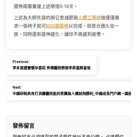
擺佈兩著重復上述舉措5-10次。
上述為大師先容的辦公室減肥瑜
人體工學椅
伽僅僅需
求一張椅子就可
ROG電競椅
以完成，很是合適久坐一
族，同時還有提神感化，讓你不再感到疲憊。
Previous:
李多寅證實懷孕喜訊 秀傳醫院勞檢李昇基將當爸
Next:
中國研制具有打消霧霾效能的柔翼無人機試飛勝利_中國成長門戶網－國度成長
發佈留言