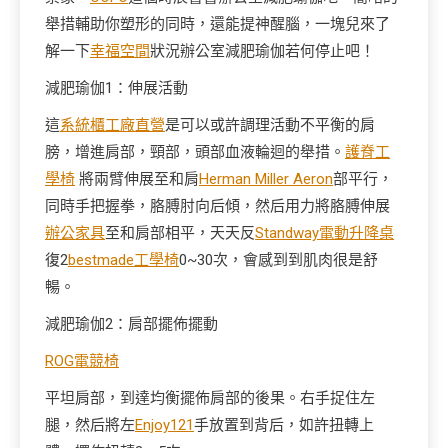
舉措輔助你塑形的同時，還能提神醒腦，一塊兒來了
解一下
幸福空間
狀況辦公室減肥瑜伽若何停止吧！
減肥瑜伽1：伸展活動
這
系統櫃工廠直營
是可以或許調理活動不平衡的肩
膀，增進肩部，頸部，頭部血液輪迴的舉措。
護脊工
學椅
將兩臂伸展至和肩
Herman Miller Aeron
部平行，
同時手把握拳，胳膊肘向后傾，然后用力將胳膊伸展
辦公家具
至和肩部相平，天天反
Standway電動升降桌
復2
bestmade工學椅
0~30次，會感到到肌肉很是舒
暢。
減肥瑜伽2：肩部擺佈擺動
ROG電競椅
平坦肩部，到達均衡擺佈肩部的後果。右手捉住左
腿，然后將左
Enjoy121
手放置到背后，如許扭轉上