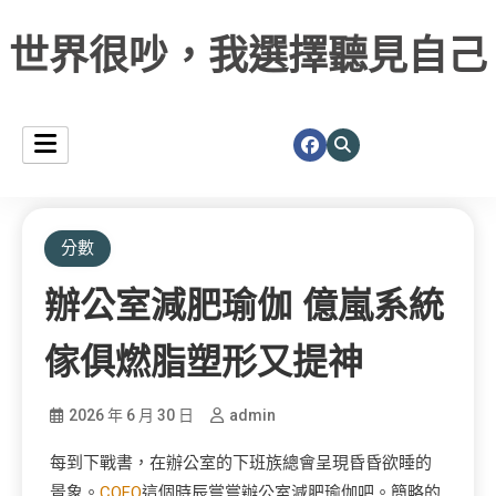
世界很吵，我選擇聽見自己
分數
辦公室減肥瑜伽 億嵐系統
傢俱燃脂塑形又提神
2026 年 6 月 30 日
admin
每到下戰書，在辦公室的下班族總會呈現昏昏欲睡的
景象。
COFO
這個時辰嘗嘗辦公室減肥瑜伽吧。簡略的