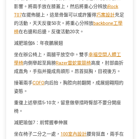
影響。將兩手放在膝蓋上，然后將重心分辨放
iRock
T07
在擺佈腿上，這是骨盤可以或許獲得
巧寓設計
充足
的活動，天天反復50次。將重心分辨放
backbone工學
椅
在右邊和后邊，反復活動20次。
減肥瑜伽6：年夜鵬展翅
坐在辦公椅上，兩腿平放空中。雙手
幸福空間
人體工
學椅
向側舉起至肩膀
Razer雷蛇電競椅
高度，肘部曲折
成直角，手指并攏成鳥頭形。昂首挺胸，目視後方。
接著兩手
COFO
向后抬，胸腔向前翻開，成展翅翱翔的
姿態。
重復上述舉措5-10次，留意做舉措時臀部不要分開座
椅。
減肥瑜伽7：前臂握拳伸展
坐在椅子二分之一處，
100室內設計
腰背挺直，兩手在