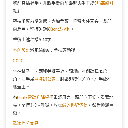
胸前穿插握拳，并將手臂向前舉起與軀干成9
巧寓設計
0度。
堅持手臂前舉姿態，含胸垂頭，手臂夾住耳旁，背部
向后弓，堅持3-5秒
Xten法拉利
。
重復上述舉措5-10次。
室內設計
減肥瑜伽8：手扶頭動彈
COFO
坐在椅子上，兩腿并攏平放，頭部向右側動彈45度
角，右手屈
歐凌辦公家具
肘舉起按住頭頂，左手放在
膝蓋上。
右
Funte電動升降桌
手重輕用力，頭部向下低，看著地
板。堅持3-5個呼吸。放松
綠的系統傢俱
，然后換邊重
復。
歐凌辦公家具