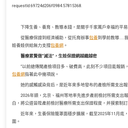
requestId:69724d206f0984.57815368.
下降生養、養育、教導本錢，是關乎千家萬戶幸福的平易
從醫療保證到經濟補助，從托育辦事
包養
到學前教導……
娃養娃供給無力支撐
包養網
。
醫療累贅做“減法”，生娃保證網越織越密
“以前總傳聞產檢項目多、破費高，此刻不少項目能報銷
包養網
指著此中幾項說。
她的感觸感染背后，是近年來多地發布的產檢所需支出報
2026年頭，北京、福州等地率先進步產前檢討所需支出
白，將公道晉陞產前檢討醫療所需支出保證程度，并摸索制訂
近年來，生養保險籠罩面穩步擴展，截至2025年11月底
圍。