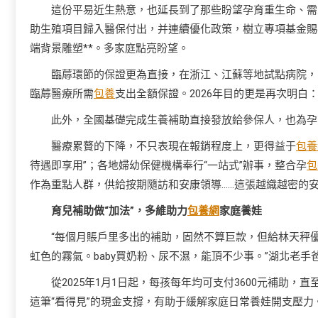
這份平易近生熱意，也延長到了那些盼望孕育重生命、需
助生殖項目歸入醫保付出，并連續優化政策，樹立專項基金賜
端背景雕塑**。多家庭點亮盼望。
臨蓐環節的保證更為直接，在浙江、江蘇等地試點病院，已
臨蓐醫療所需
包養
支出全額保證。2026年目的更是再次明白
此外，全國基礎完成生養補助直接發放給參保人，也為孕
醫療累贅的下降，不只表現在報銷程度上，更得益于
包養
待遇即享用”；各地婦幼保健機構奉行“一站式”辦事，整合孕
包
作為重點人群，供給按期隨訪和安康領導……這張越織越密的
育兒補助做“加法”，多維助力
包養網
家庭養娃
“每個月賬戶里多出的補助，固然不算巨款，但給林天秤
虹色的霧氣。baby買奶粉、尿不濕，能頂不少事。”湖北老
從2025年1月1日起，每孩每年均可支付3600元補助，直
這筆“看得見”的現金支撐，有助于緩解家庭日常養娃開支壓力