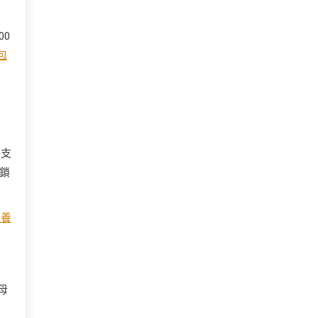
00
包
保支
鎖
包養
母