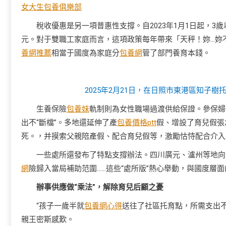
女大生包養俱樂部
稅收優惠是另一項普惠性支撐。自2023年1月1日起，3
元。對于雙職工家庭而言，這項政策每年帶來「天秤！妳…妳
養網推薦
相當于國度為家庭分
包養網
管了部門養育本錢。
2025年2月21日，在日照市東港區知子
生養保險
包養妹
軌制則為女性職場過渡供給保證。參保婦
出不“斷檔”。多地還延伸了產
包養價格ptt
假、增設了育兒假張
死。，并摸索父親陪產假、配合育兒假等，激勵怙恃配合介入
一些處所還發布了特點支撐辦法。四川廣元、瀘州等地向
網
險歸入當局補助范圍……這些“處所版”熱心舉動，與國度層
辦事供應做“乘法”，解除育兒后顧之憂
“孩子一歲半就
包養網心得
送往了社區托育點，所需支出
親王密斯感歎。