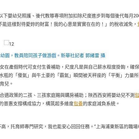
歲以下嬰幼兒照護、後代教導專項附加扣除尺度進步到每個後代每月20
不能這樣對待愛妳的財富！我的心意是實實在在的！」的稅收減免，
樹托幼園，教員陪同孩子做游戲。新華社記者 郭緒雷 攝
女在產假時代可支付生養補助，尺度凡是與自己薪水程度掛鉤，確
水瓶的「傻氣」與牛土豪的「霸氣」瞬間被天秤座的「平衡」力量所
育兒。
合適政策的二孩、三孩家庭賜與購房補助；陜西西安將嬰幼兒不測
面的普惠支撐構成協力，構筑起多維度
包養
的家庭減負系統。
不高，托育師專門研究，我也能安心回回任務。”上海浦東新區的職場