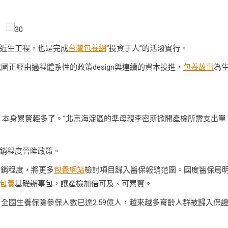
近生工程，也是完成
台灣包養網
“投資于人”的活潑實行。
我國正經由過程體系性的政策design與連續的資本投進，
包養故事
為
，本身累贅輕多了。”北京海淀區的準母親李密斯掀開產檢所需支出單
銷程度晉陞政策。
報銷程度，將更多
包養網站
檢討項目歸入醫保報銷范圍。國度醫保局
包養
基礎辦事包，讓產檢加倍可及、可累贅。
，全國生養保險參保人數已達2.59億人，越來越多育齡人群被歸入保