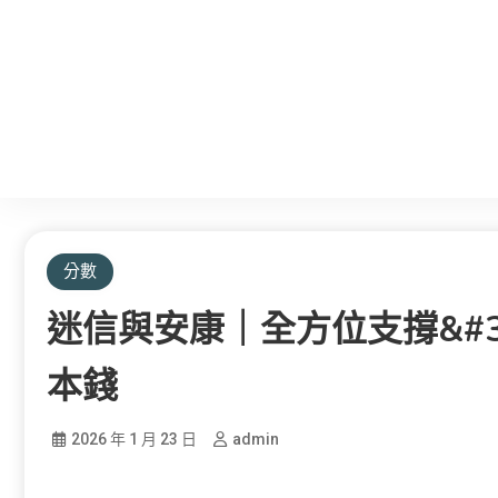
分數
迷信與安康｜全方位支撐&#
本錢
2026 年 1 月 23 日
admin