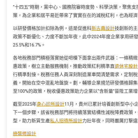
“十四五”時期，黨中心、國務院審時度勢、科學決策，聚焦
策，為企業和居平易近帶來了實實在在的減稅紅利，也為經濟
以研發價格加計扣除為例，這是促進科
新古典設計
技創新的主
政策不斷優化、力度不斷加年夜，此中2024年度企業享用研發價
25.5%和16.7%。
各地稅務部門積極落實她從吧檯下面拿出兩件武器：一條精緻
惠政策，樹立主動服務機制，推動政策紅利精準直
退休宅設計
行精準對接。稅務任務人員深刻制造業車間清楚需求，定制稅
義，開始在空中混亂地盤旋。劃，輔導企業規范研發價格歸集
至100%的政策，稅收優惠政策助力企業以“含新量”晉陞工業增
截至2025年
身心診所設計
11月，貴州已累計培養創新型中小企業
下一個步驟，該省稅務部門將持續落實結構性減稅降費政策，通
型，助力新質生產
私人招待所設計
力壯年夜，同時嚴厲打擊違
綠裝修設計