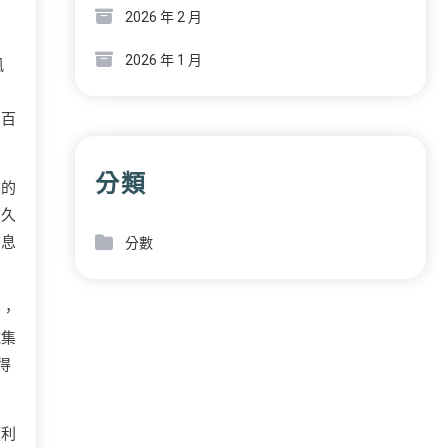
2026 年 2 月
2026 年 1 月
風
個百
分類
」的
個久
信息
分數
。
秒，
域集
得
順利