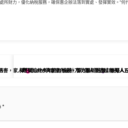
處所財力，優化納稅服務，確保惠企辦法落到實處、發揮實效。”何
當晚遇害，家人懸賞追兇多年終有進展，警方最新回應：嫌疑人
揮巴冷JIUYI俱意室內設計刀砍傷人潛逃越南 男
為
*