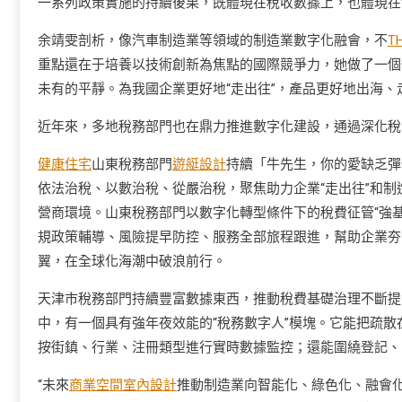
一系列政策實施的持續後果，既體現在稅收數據上，也體現在
余靖雯剖析，像汽車制造業等領域的制造業數字化融會，不
T
重點還在于培養以技術創新為焦點的國際競爭力，她做了一個
未有的平靜。為我國企業更好地“走出往”，產品更好地出海
近年來，多地稅務部門也在鼎力推進數字化建設，通過深化稅
健康住宅
山東稅務部門
遊艇設計
持續「牛先生，你的愛缺乏彈
依法治稅、以數治稅、從嚴治稅，聚焦助力企業“走出往”和
營商環境。山東稅務部門以數字化轉型條件下的稅費征管“強
規政策輔導、風險提早防控、服務全部旅程跟進，幫助企業夯
翼，在全球化海潮中破浪前行。
天津市稅務部門持續豐富數據東西，推動稅費基礎治理不斷提
中，有一個具有強年夜效能的“稅務數字人”模塊。它能把疏
按街鎮、行業、注冊類型進行實時數據監控；還能圍繞登記、
“未來
商業空間室內設計
推動制造業向智能化、綠色化、融會