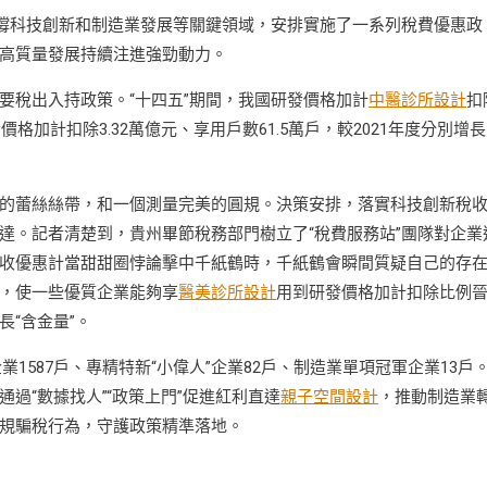
支撐科技創新和制造業發展等關鍵領域，安排實施了一系列稅費優惠政
高質量發展持續注進強勁動力。
要稅出入持政策。“十四五”期間，我國研發價格加計
中醫診所設計
扣
格加計扣除3.32萬億元、享用戶數61.5萬戶，較2021年度分別增長
的蕾絲絲帶，和一個測量完美的圓規。決策安排，落實科技創新稅
達。記者清楚到，貴州畢節稅務部門樹立了“稅費服務站”團隊對企業
收優惠計當甜甜圈悖論擊中千紙鶴時，千紙鶴會瞬間質疑自己的存
，使一些優質企業能夠享
醫美診所設計
用到研發價格加計扣除比例
長“含金量”。
1587戶、專精特新“小偉人”企業82戶、制造業單項冠軍企業13戶
過“數據找人”“政策上門”促進紅利直達
親子空間設計
，推動制造業
規騙稅行為，守護政策精準落地。