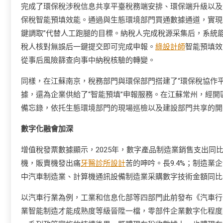
完成了環保稅涉稅信息共享平臺稅務端安排、環保端升級以及
保稅智能預填效能。通過與生態環境部門買通數據通道，實現
鍵調取”代替人工跑腿的目標。納稅人完成稅源采集后，系統
稅人核對無誤后一鍵提交即可完成申報。
綠設計師
智能預填效
從事后風險篩查向事中納稅核驗的轉變。
同樣，在江蘇南京，稅務部門與環保部門搭建了“環保稅協作
據，還為企業供給了“智能預填”申報服務。在江蘇常州，經
備忘錄，依托生態環境部門的現場巡檢以及建設部門共享的開
數字化融會加深
增值稅發票數據顯示，2025年，數字產品制造業銷售支出同
機，販賣機發出痛
牙醫診所設計
苦的呻吟。長9.4%；制造業
中汽車制造業、計算機通訊設備制造業采購數字技術金額同比分別
以汽車行業為例，工業和信息化部等四部門此前發布《汽車行業
業智能制造才能成熟度等級晉陞一檔，零部件企業數字化程度顯