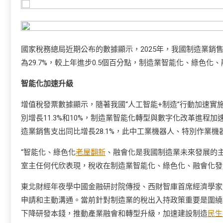
國家稅務總局近期公布的數據顯示，2025年，我國制造業銷
為29.7%，較上年進步0.5個百分點，制造業智能化、綠色化
智能化加速升級
增值稅發票數據顯示，隨著我國“人工智能+制造”行動加速實
別增長11.3%和10%，制造業智能化轉型與數字化改革進程
造業銷售支出同比增長28.1%，此中工業機器人、特別作業機器人
“智能化、綠色化
老屋翻新
、融會化是我國制造業未來發展的
室主任何代欣表現，稅收在制造業智能化、綠色化、融會化發
東北財經年夜學中國金融研討院傳授、西財智庫首席經濟學家
申請和主動溝通。當前針對制造業的稅出入持政策重要是圍繞
下降研發本錢，推動產業融會和轉型升級，加速建設制造
民生