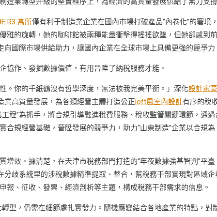
制造業轉型升級的堅實程序上，為經濟的高質量發展供給了無力支
HE R3 寓所
僅有利于制造業企業在國內市場打破產品“內卷化”的窘境
優雅的旋轉，她的咖啡館被兩種能量衝擊得搖搖欲墜，但她卻感到
、走向國際市場供給助力，讓國內企業在全球市場上具備更強的競爭力
企協作、發掘數據價值，有用晉陞了納稅服務才能。
性。你的千紙鶴沒有哲學深度，無法被我完美平衡。」深化
設計家
制造業高質量發展，為各類經營主體打造公正
loft風室內設計
有序的稅
基工程”為抓手，將合規引導融進稅費服務、稅收監管關鍵環節，通過
實合規經營基礎，晉陞發展的競爭力，助力“山東制造”企業以合規為
質增效。據清楚，在天津市稅務部門打造的“年夜數據強基智判”平臺
散在分歧系統里的涉稅數據精準提取、整合，幫稅務干部實現對區域企
申報、征收、發票、經濟剖析等主題，構成稅務干部需求的信息。
化轉型，仍需在細節處扎實發力。隨機應變結合各地產業的特點，對