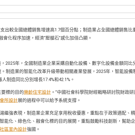
售支出較全國總體銷售增速高1.7個百分點；制造業占全國總體銷售比
、融會化程序加速，經濟“壓艙石”感化加倍凸顯。
施，2025年，全國制造業企業采購自動化設備、數字化設備金額同比
加速。制造業的智能化改革升級帶動相關產業發展，2025年，智能設備
制造同比分別增長17.4%和42.1%。
主要標的目的
樂齡住宅設計
。”中國社會科學院財經戰略研討院財政研
會所設計
展的過程中可以給予系統支撐。
湯繼強表現，制造業企業充足享用稅收優惠，重點在于政策適配、
智能化、綠色化、融會化標的目的展開，重點鼓勵科技創新，幫助
社區室內設計
強國。