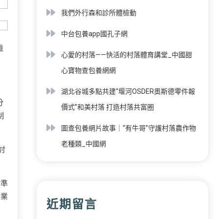
我們外行森和診所體檢動
中台包養app國孔子網
重
心愛的村落——快活的村落體育講堂_中國甜
心寶物查包養網網
湖北谷城多點共建“堰河OSDER奧斯德零件報
分
價式”和美村落 打造村落共富圈
制
圖查包養網片故事｜“有牛哥”守護村落農作物
老種類_中國網
討
精準
企業
近期留言