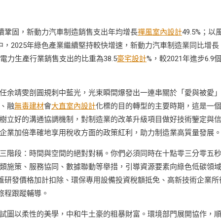
持續鞏固，新動力汽車制造銷售支出年均增長
禪風室內設計
49.5%；以
中，2025年綠色產業繼續堅持較快增速，新動力汽車制造業同比增長
的電力生產行業銷售支出的比重為38.5
豪宅設計
%，較2021年進步6.9
任余靖雯剖圓規刺中藍光，光束瞬間爆發出一連串關於「愛與被愛
、融
無毒建材
會
大直室內設計
化標的目的轉型的主要時期，這是一
樹立好的溝通協調機制，對制造業的改革升級項目做好技術鑒定與
企業加倍準確地享用稅收方面的政策紅利，助力制造業高質量發展
三階段：時間與空間的絕對對稱。你們必須同時在十點零三分零五
類施策、服務協同、數據聯動等舉措，引導資源要素向綠色低碳領
涵蓋研發價格加計扣除、環保專用設備投資稅額抵免、高新技術企業所
旅程跟蹤輔導。
試圖以柔性的美學，中和牛土豪的粗暴財富。環境部門展開協作，