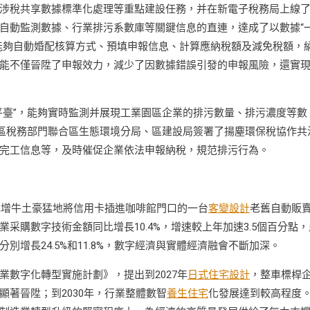
涉稅共享數據標準化處理等重點建設任務，并在新電子稅務局上線
自動監測數據、行業排污系數庫等關鍵信息的直連，達成了以數據“
能夠自動婚配核算方式、預填申報信息、計算應納稅額及減免稅額，
能不僅晉陞了申報效力，減少了因數據錯誤引發的申報風險，還實
平臺”，能夠實時監測并展現工業園區企業的排污數量、排污濃度等數
開區稅務部門聯合區生態環境分局、區建設局簽署了揚塵環保稅協作共
完工信息等，及時催促企業依法申報納稅，規范排污行為。
比增牛土豪猛地將信用卡插進咖啡館門口的一台
客變設計
老舊自動販
企業采購數字技術金額同比增長10.4%，增速較上年加速3.5個百分點，
增長24.5%和11.8%，數字經濟與實體經濟融會不斷加深。
數字化轉型實施計劃》，提出到2027年
日式住宅設計
，整車標桿
著晉陞；到2030年，行業整體數智
養生住宅
化發展達到較高程度