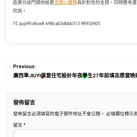
造業分歧門類供給更
空間心理學
具針對性的支撐。同時應考慮
欣說。
TC:jiuyi9follow8 698cab3dbbb313.98953905
Previous:
廣西準JIUYI俱意住宅設計年夜學生27年前填志愿
發佈留言
發佈留言必須填寫的電子郵件地址不會公開。
必填欄位標示
留言
*