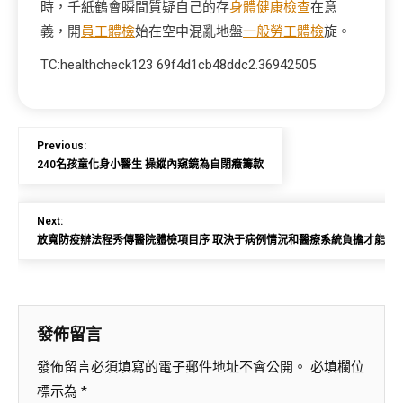
時，千紙鶴會瞬間質疑自己的存
身體健康檢查
在意
義，開
員工體檢
始在空中混亂地盤
一般勞工體檢
旋。
TC:healthcheck123 69f4d1cb48ddc2.36942505
Previous:
240名孩童化身小醫生 操縱內窺鏡為自閉癥籌款
Next:
放寬防疫辦法程秀傳醫院體檢項目序 取決于病例情況和醫療系統負擔才能
發佈留言
發佈留言必須填寫的電子郵件地址不會公開。
必填欄位
標示為
*