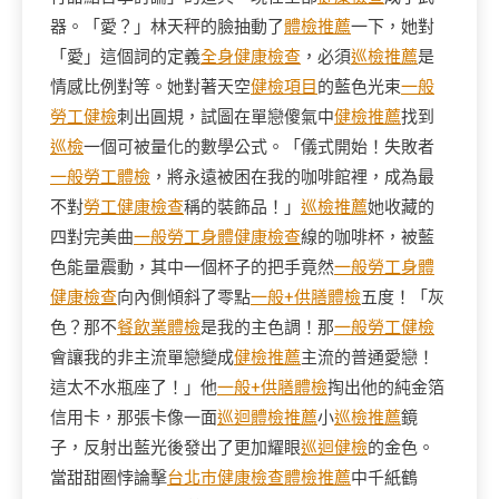
器。「愛？」林天秤的臉抽動了
體檢推薦
一下，她對
「愛」這個詞的定義
全身健康檢查
，必須
巡檢推薦
是
情感比例對等。她對著天空
健檢項目
的藍色光束
一般
勞工健檢
刺出圓規，試圖在單戀傻氣中
健檢推薦
找到
巡檢
一個可被量化的數學公式。「儀式開始！失敗者
一般勞工體檢
，將永遠被困在我的咖啡館裡，成為最
不對
勞工健康檢查
稱的裝飾品！」
巡檢推薦
她收藏的
四對完美曲
一般勞工身體健康檢查
線的咖啡杯，被藍
色能量震動，其中一個杯子的把手竟然
一般勞工身體
健康檢查
向內側傾斜了零點
一般+供膳體檢
五度！「灰
色？那不
餐飲業體檢
是我的主色調！那
一般勞工健檢
會讓我的非主流單戀變成
健檢推薦
主流的普通愛戀！
這太不水瓶座了！」他
一般+供膳體檢
掏出他的純金箔
信用卡，那張卡像一面
巡迴體檢推薦
小
巡檢推薦
鏡
子，反射出藍光後發出了更加耀眼
巡迴健檢
的金色。
當甜甜圈悖論擊
台北巿健康檢查
體檢推薦
中千紙鶴