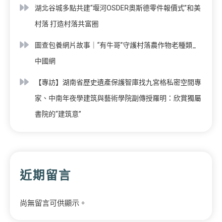
湖北谷城多點共建“堰河OSDER奧斯德零件報價式”和美
村落 打造村落共富圈
圖查包養網片故事｜“有牛哥”守護村落農作物老種類_
中國網
【專訪】湖南省歷史遺產保護智庫找九宮格私密空間專
家、中南年夜學建筑與藝術學院副傳授羅明：欣賞獨屬
書院的“建筑意”
近期留言
尚無留言可供顯示。