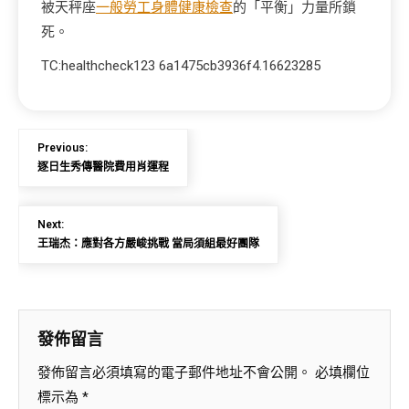
被天秤座
一般勞工身體健康檢查
的「平衡」力量所鎖
死。
TC:healthcheck123 6a1475cb3936f4.16623285
Previous:
逐日生秀傳醫院費用肖運程
Next:
王瑞杰：應對各方嚴峻挑戰 當局須組最好團隊
發佈留言
發佈留言必須填寫的電子郵件地址不會公開。
必填欄位
標示為
*