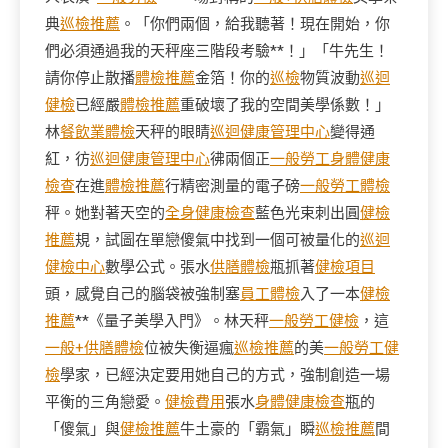
典
巡檢推薦
。「你們兩個，給我聽著！現在開始，你
們必須通過我的天秤座三階段考驗**！」「牛先生！
請你停止散播
體檢推薦
金箔！你的
巡檢
物質波動
巡迴
健檢
已經嚴
體檢推薦
重破壞了我的空間美學係數！」
林
餐飲業體檢
天秤的眼睛
巡迴健康管理中心
變得通
紅，彷
巡迴健康管理中心
彿兩個正
一般勞工身體健康
檢查
在進
體檢推薦
行精密測量的電子磅
一般勞工體檢
秤。她對著天空的
全身健康檢查
藍色光束刺出圓
健檢
推薦
規，試圖在單戀傻氣中找到一個可被量化的
巡迴
健檢中心
數學公式。張水
供膳體檢
瓶抓著
健檢項目
頭，感覺自己的腦袋被強制塞
員工體檢
入了一本
健檢
推薦
**《量子美學入門》。林天秤
一般勞工健檢
，這
一般+供膳體檢
位被失衡逼瘋
巡檢推薦
的美
一般勞工健
檢
學家，已經決定要用她自己的方式，強制創造一場
平衡的三角戀愛。
健檢費用
張水
身體健康檢查
瓶的
「傻氣」與
健檢推薦
牛土豪的「霸氣」瞬
巡檢推薦
間