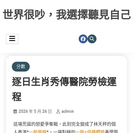
世界很吵，我選擇聽見自己
分數
逐日生肖秀傳醫院勞檢運
程
2026 年 5 月 26 日
admin
這場荒誕的戀愛爭奪戰，此刻完全變成了林天秤的個
人表演*
一般勞檢
*，一場對稱的
一般+供膳體檢
美學祭