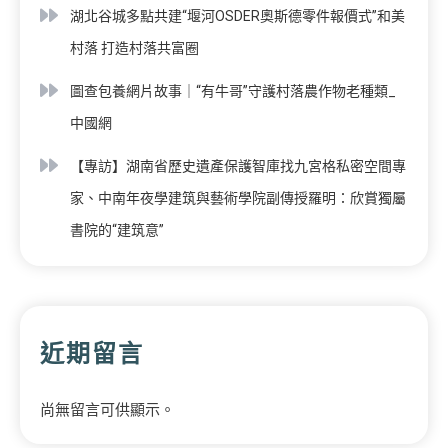
湖北谷城多點共建“堰河OSDER奧斯德零件報價式”和美
村落 打造村落共富圈
圖查包養網片故事｜“有牛哥”守護村落農作物老種類_
中國網
【專訪】湖南省歷史遺產保護智庫找九宮格私密空間專
家、中南年夜學建筑與藝術學院副傳授羅明：欣賞獨屬
書院的“建筑意”
近期留言
尚無留言可供顯示。