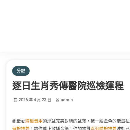
分數
逐日生肖秀傳醫院巡檢運程
2026 年 4 月 23 日
admin
她最愛
體檢費用
的那盆完美對稱的盆栽，被一股金色的能量扭
健檢推薦
！請你停止散播金箔！你的物質
巡迴體檢推薦
波動已