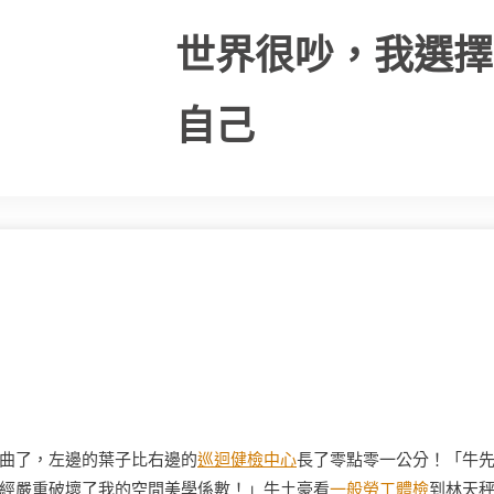
世界很吵，我選擇
自己
曲了，左邊的葉子比右邊的
巡迴健檢中心
長了零點零一公分！「牛
經嚴重破壞了我的空間美學係數！」牛土豪看
一般勞工體檢
到林天