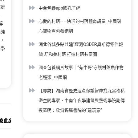
查
讓
中台包養app國孔子網
五
心愛的村落——快活的村落體育講堂_中國甜
等
心寶物查包養網網
的純
聞，
湖北谷城多點共建“堰河OSDER奧斯德零件報
美學
價式”和美村落 打造村落共富圈
圖查包養網片故事｜“有牛哥”守護村落農作物
老種類_中國網
【專訪】湖南省歷史遺產保護智庫找九宮格私
密空間專家、中南年夜學建筑與藝術學院副傳
授羅明：欣賞獨屬書院的“建筑意”
Next:
彼此焦點好處和嚴重關切