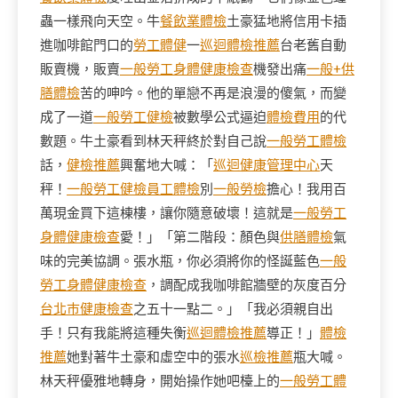
蟲一樣飛向天空。牛
餐飲業體檢
土豪猛地將信用卡插
進咖啡館門口的
勞工體健
一
巡迴體檢推薦
台老舊自動
販賣機，販賣
一般勞工身體健康檢查
機發出痛
一般+供
膳體檢
苦的呻吟。他的單戀不再是浪漫的傻氣，而變
成了一道
一般勞工健檢
被數學公式逼迫
體檢費用
的代
數題。牛土豪看到林天秤終於對自己說
一般勞工體檢
話，
健檢推薦
興奮地大喊：「
巡迴健康管理中心
天
秤！
一般勞工健檢
員工體檢
別
一般勞檢
擔心！我用百
萬現金買下這棟樓，讓你隨意破壞！這就是
一般勞工
身體健康檢查
愛！」「第二階段：顏色與
供膳體檢
氣
味的完美協調。張水瓶，你必須將你的怪誕藍色
一般
勞工身體健康檢查
，調配成我咖啡館牆壁的灰度百分
台北巿健康檢查
之五十一點二。」「我必須親自出
手！只有我能將這種失衡
巡迴體檢推薦
導正！」
體檢
推薦
她對著牛土豪和虛空中的張水
巡檢推薦
瓶大喊。
林天秤優雅地轉身，開始操作她吧檯上的
一般勞工體