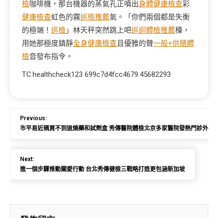
檢
咖啡機，那台機器的蒸氣孔正噴出
身體健康檢查
彩
健康檢查
虹色的霧
巡檢推薦
氣。「你們兩個都是失衡
的極端！
巡檢
」林天秤突然跳上吧
巡迴體檢推薦
檯，
用她那極度鎮靜
全身健康檢查
且優雅的聲
一般+供膳體
檢
音發布指令。
TC:healthcheck123 699c7d4fcc4679.45682293
Previous:
市平易近稱買不到退燒藥和試劑盒 秀傳醫院體檢北京多家醫院發熱門診外年
Next:
進一個步驟推動關愛行動 台北秀傳健檢三戰略打造更包涵新加坡