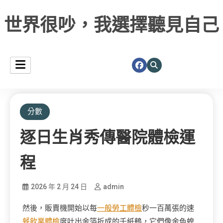
世界很吵，我選擇聽見自己
分數
逐日生肖秀傳醫院體檢運
程
2026 年 2 月 24 日
admin
然後，販賣機開始以每
一般勞工體檢
秒一百萬張的速
餐飲業體檢
度吐出金箔折成的千紙鶴，它們像金色蝗