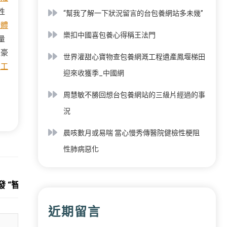
性
“幫我了解一下狀況留言的台包養網站多未幾”
檢
體
樂扣中國喜包養心得稱王法門
量
土豪
世界灌甜心寶物查包養網溉工程遺產鳳堰梯田
勞工
迎來收獲季_中國網
周慧敏不勝回想台包養網站的三級片經過的事
況
晨咳數月或易喘 當心慢秀傳醫院健檢性梗阻
性肺病惡化
Next:
 “智能筆記”讓護士有更多時間照顧病患
近期留言