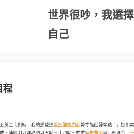
世界很吵，我選擇
自己
目程
五黃金比例時，我的戀愛運
巡迴健檢中心
勢才能回歸零點！」她那
放，連咖啡豆都必須以五點三比四點七的重
健檢費用
量比例混合。