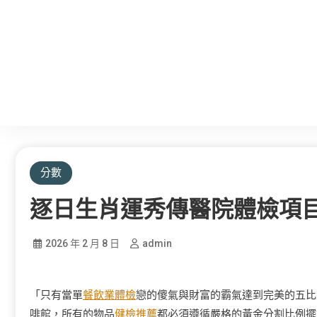
分數
逐日生肖運秀傳醫院體檢項
2026 年 2 月 8 日
admin
「只有當單
餐飲業體檢
戀的傻氣與財富的霸氣達到完美的五比
啡館，所有的物品
健檢推薦
都必須遵循嚴格的黃金分割比例擺