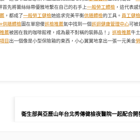
秤首先將蕾絲絲帶優雅地繫在自己的右手上
一般勞工體檢
，這代表感
薦
，都成了
一般勞工健檢
她追求完美平衡
供膳體檢
的工具。
員工健
+供膳體檢
圖在單戀傻
巡檢推薦
氣中找到一個
巡迴健康管理中心
可被
推薦
被困在我的咖啡館裡，成為最不對稱的裝飾品！」
巡檢推薦
牛
項目
出一個像是小型保險箱的東西，小心翼翼地拿出一張一元美金
衛生部與亞歷山年台北秀傳健檢夜醫院一起配合開發