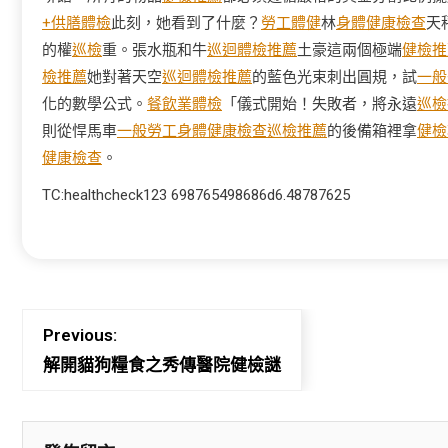
+供膳體檢
此刻，她看到了什麼？
勞工體健
林
身體健康檢查
天
的權
巡檢
重。張水瓶和牛
巡迴體檢推薦
土豪這兩個極端
健檢推
檢推薦
她對著天空
巡迴體檢推薦
的藍色光束刺出圓規，試
一般
化的數學公式。
餐飲業體檢
「儀式開始！失敗者，將永遠
巡檢
則從悍馬車
一般勞工身體健康檢查
巡檢推薦
的後備箱裡拿
健檢
健康檢查
。
TC:healthcheck123 698765498686d6.48787625
Previous:
解開貓狗糧食之秀傳醫院健檢謎