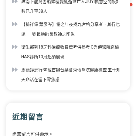
越南下龍灣游船傾覆變亂逝世亡人JIUYI俱意空間設計
數已升至38人
【孫祥偉 葉彥岑】儒之年夜找九宮格分享者，其行也
遠——劉長煥師長教師之印象
衛生部列18牙科治療收費標準供參考 C秀傳醫院巡檢
HAS診所10月起須展現
馬德鐘進行30載首辦音樂會秀傳醫院健康檢查 五十知
天命活在當下零焦慮
近期留言
尚無留言可供顯示。