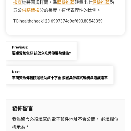
檢查
她將圓規打開，準
體檢推薦
確量出七
健檢推薦
點
五公
供膳體檢
分的長度，這代表理性的比例。
TC:healthcheck123 6997374c9ef693.80543359
Previous:
要膚質氣色好 該怎么吃秀傳醫院健檢?
Next:
車商贊秀傳醫院巡檢助紅十字會 添置具伸縮式輪椅斜道護送車
發佈留言
發佈留言必須填寫的電子郵件地址不會公開。
必填欄位
標示為
*