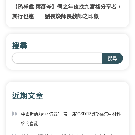
【孫祥偉 葉彥岑】儒之年夜找九宮格分享者，
其行也遠——劉長煥師長教師之印象
搜尋
搜尋
近期文章
中國新動力car 備受“一帶一路”OSDER奧斯德汽車材料
客商喜愛