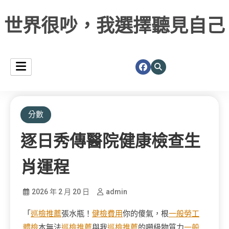
世界很吵，我選擇聽見自己
分數
逐日秀傳醫院健康檢查生
肖運程
2026 年 2 月 20 日
admin
「
巡檢推薦
張水瓶！
健檢費用
你的傻氣，根
一般勞工
體檢
本無法
巡檢推薦
與我
巡檢推薦
的噸級物質力
一般