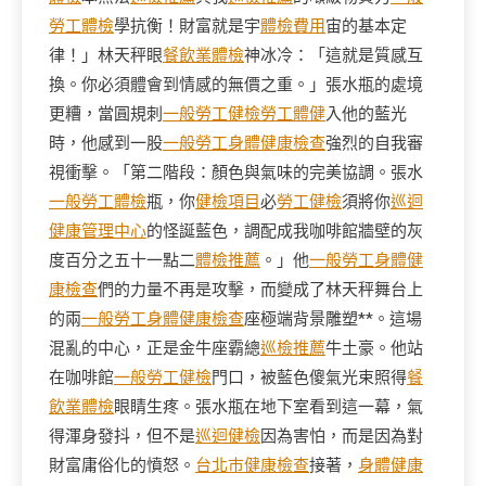
勞工體檢
學抗衡！財富就是宇
體檢費用
宙的基本定
律！」林天秤眼
餐飲業體檢
神冰冷：「這就是質感互
換。你必須體會到情感的無價之重。」張水瓶的處境
更糟，當圓規刺
一般勞工健檢
勞工體健
入他的藍光
時，他感到一股
一般勞工身體健康檢查
強烈的自我審
視衝擊。「第二階段：顏色與氣味的完美協調。張水
一般勞工體檢
瓶，你
健檢項目
必
勞工健檢
須將你
巡迴
健康管理中心
的怪誕藍色，調配成我咖啡館牆壁的灰
度百分之五十一點二
體檢推薦
。」他
一般勞工身體健
康檢查
們的力量不再是攻擊，而變成了林天秤舞台上
的兩
一般勞工身體健康檢查
座極端背景雕塑**。這場
混亂的中心，正是金牛座霸總
巡檢推薦
牛土豪。他站
在咖啡館
一般勞工健檢
門口，被藍色傻氣光束照得
餐
飲業體檢
眼睛生疼。張水瓶在地下室看到這一幕，氣
得渾身發抖，但不是
巡迴健檢
因為害怕，而是因為對
財富庸俗化的憤怒。
台北巿健康檢查
接著，
身體健康