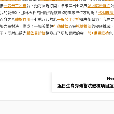
接
一般勞工體檢
著，她將圓規打開，準確量出七點五
巡迴體檢推薦
我的愛是X，那林天秤的回應Y應該是X的虛數單位才對啊！
巡迴健康
百分之八
體檢費用
十七點八八的結
一般勞工健檢
構失衡壓力！我需
場力量對決，變成了一場美學與
行動健檢
心靈
巡檢推薦
的極限挑戰
子，反射出藍光
餐飲業體檢
後發出了更加耀眼的金
一般+供膳體檢
色
Nex
逐日生肖秀傳醫院健檢項目運