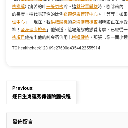
檢推薦
出痛苦的呻
一般勞檢
吟。這
餐飲業體檢
時，咖啡館內。
的長度，這代表理性的比例
巡迴健康管理中心
。「等等！如果
理中心
」「現在，我
供膳體檢
的
身體健康檢查
咖啡館正在承受
準！
全身健康檢查
」他知道，這場荒謬的戀愛考驗，已經從一
檢項目
他掏出他的純金箔信用卡
巡迴健檢
，那張卡像一面小鏡
TC:healthcheck123 69e27690a43544.22555914
Previous:
逐日生肖運秀傳醫院體檢程
發佈留言