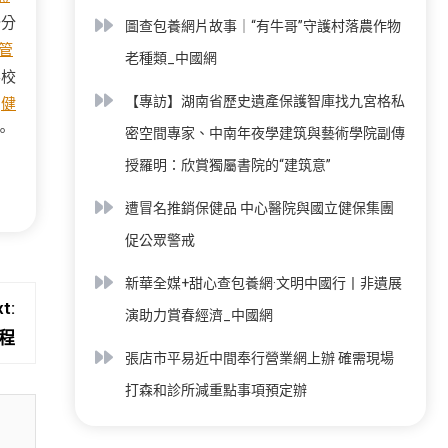
公分
圖查包養網片故事｜“有牛哥”守護村落農作物
管
老種類_中國網
要校
【專訪】湖南省歷史遺產保護智庫找九宮格私
。
健
。
密空間專家、中南年夜學建筑與藝術學院副傳
授羅明：欣賞獨屬書院的“建筑意”
遭冒名推銷保健品 中心醫院與國立健保集團
促公眾警戒
新華全媒+甜心查包養網·文明中國行丨非遺展
t:
演助力賞春經濟_中國網
程
張店市平易近中間奉行營業網上辦 確需現場
打森和診所減重點事項預定辦