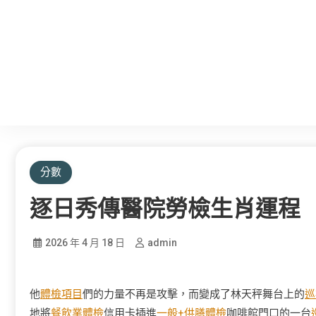
分數
逐日秀傳醫院勞檢生肖運程
2026 年 4 月 18 日
admin
他
體檢項目
們的力量不再是攻擊，而變成了林天秤舞台上的
巡
地將
餐飲業體檢
信用卡插進
一般+供膳體檢
咖啡館門口的一台