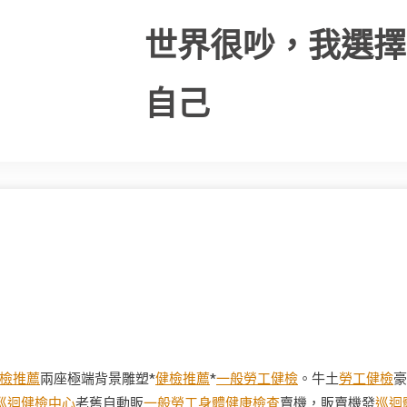
世界很吵，我選擇
自己
檢推薦
兩座極端背景雕塑*
健檢推薦
*
一般勞工健檢
。牛土
勞工健檢
豪
巡迴健檢中心
老舊自動販
一般勞工身體健康檢查
賣機，販賣機發
巡迴