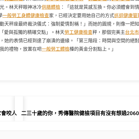
光。林天秤眼神冰冷
供膳體檢
：「這就是質感互換。你必須體會到
學
一般勞工身體健康檢查
家，已經決定要用她自己的方式
巡迴健康管
動天秤座最終裁決儀式：強制愛情對稱！」而她的圓規，則像一把
「愛與孤獨的精確交點」。林天
勞工健康檢查
秤，那個完美主
台北巿
，她的表情已經到達了崩潰的邊緣。「第三階段：時間與空間的絕
我的禮物，放置在吧
一般勞工體檢
檯的黃金分割點上。」
它會咬人
二三十歲的你，秀傳醫院健檢項目有沒有想過206