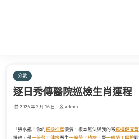
分數
逐日秀傳醫院巡檢生肖運程
2026 年 2 月 16 日
admin
「張水瓶！你的
巡檢推薦
傻氣，根本無法與我的噸
巡迴健康管
紙鶴，帶
一般勞工健檢
著牛
一般勞工體檢
土豪
一般勞工健檢
對