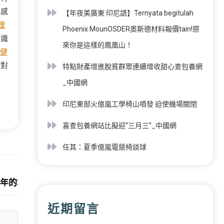
情感
【年夜美廣東·印尼語】Ternyata begitulah
理
Phoenix MounOSDER奧斯德材料報價tain!原
知識
來你是這樣的鳳凰山！
健
對對
特點財產增進脫貧群眾連續增收甜心查包養網
_中國網
印尼東部火億嵐工學椅山噴發 迫使機場關閉
喜查包養網站比擬迎“三月三”_中國網
任其：夏季億嵐電競椅談球
Next:
0年的本身？
近期留言