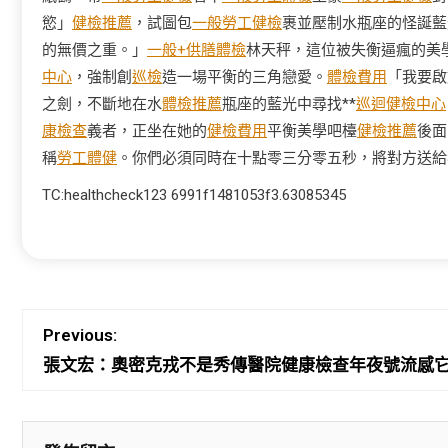
慾」
健檢推薦
，試圖包
一般勞工健檢
裹並壓制水瓶座的怪誕藍
的無價之重。」
一般+供膳體檢
林天秤，這位被失衡逼瘋的美
中心
，強制創
巡檢
造一場平衡的三角戀愛。
體檢費用
「我要啟
之劍，不斷地在水
體檢推薦
瓶座的藍光中尋找**
巡迴健檢中心
康檢查
義者，正坐在她的
健檢費用
平衡美學吧檯
健檢推薦
後面
稱
勞工體健
。你們必須同時在十點零三分零五秒，將對方送給
TC:healthcheck123 6991f1481053f3.63085345
Previous:
張文宏：奧密克戎不是秀傳醫院健康檢查年夜號流感