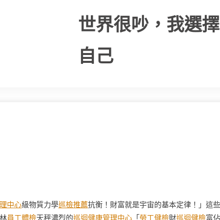
世界很吵，我選擇
自己
理中心
級物質力學
巡檢推薦
抗衡！財富就是宇宙的基本定律！」這
林
員工體檢
天秤濃烈的
巡迴健康管理中心
「
勞工健檢
財
巡迴健檢
富