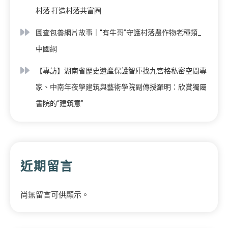
村落 打造村落共富圈
圖查包養網片故事｜“有牛哥”守護村落農作物老種類_
中國網
【專訪】湖南省歷史遺產保護智庫找九宮格私密空間專
家、中南年夜學建筑與藝術學院副傳授羅明：欣賞獨屬
書院的“建筑意”
近期留言
尚無留言可供顯示。