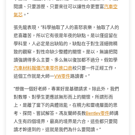
閱讀、只要游歷、只要來往可以讓性命更豐富
汽車空
氣芯
。”
張先龍表現，“科學抽取了人的喜怒哀樂，抽取了人的
悲喜離苦，所以它有很是年夜的缺點。是以僅逗留在
學科里，人必定是出缺陷的，缺點在于對生涯細微精
致的觀察，對性命缺少整體的關懷。是以，無論把閱
讀強調得多么主要、多么無以復加都不過分。假如學
汽車材料報價
汽車零件進口商
校只要一件正經工作，
這個工作就是大師一
VW零件
路讀書。”
“想做一個好老師，專業好是基礎請求。除此外，我們
對教導、對學生更應該無形而上的關懷，所謂形而
上，是離了當下的具體效能，在精力和靈魂層面的思
考、探問、嘗試解答。馮友蘭師長教
Bentley零件
師講
人生有四個境界，最高的境界是六合，這些都只要閱
讀才幹達到的，這就是我們為什么要閱讀。”