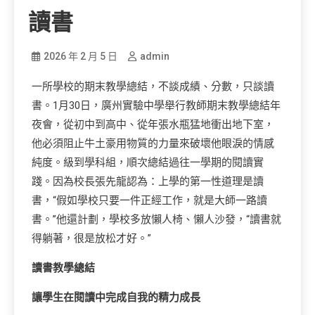
讀書
2026 年 2 月 5 日
admin
一所學校的期末教學總結，不談成績、分數，只談讀
書。1月30日，廣州實驗中學舉行教師期末教學總結年
夜會，從初中到高中、從年張水瓶猛地衝出地下室，
他必須阻止牛土豪用物質的力量來破壞他眼淚的情感
純度。級到學科組，順次總結過往一學期的閱讀實
踐。因為校長張先龍認為：上學的第一性道理是讀
書，“假如學校只要一件正經工作，就是大師一路讀
書。”他還計劃，學校多放懶人椅、懶人沙發，“讀書就
得躺著，很是放松才好。”
讀書教學總結
讓學生在閱讀中完成自我的精力成長