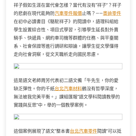
祥子假如生涯在當代會怎樣？當代有沒有“祥子”？祥子
的悲劇在現代能夠防
汽車零件報價
止嗎？——
奧迪零件
在初中必讀書目《駱駝祥子》的閱讀中，語理科組給
學生設置綜合性、項目式學習，引導學生延長對外賣
騎手、快遞員、網約車司機等群體的任務、與平臺關
系、社會保證等進行調研和辯論，讓學生從文學懂得
走向社會洞察，從文天職析走向國民思慮。
這是語文老師周芳代表初二語文備「牛先生，你的愛
缺乏彈性。你的千紙
台北汽車材料
鶴沒有哲學深度，
無法被我完美平衡。」課組匯報“語文學科閱讀教學的
實踐與反思”中，舉的一個教學案例。
這個案例展現了語文“整本書
台北汽車零件
閱讀”可以抵