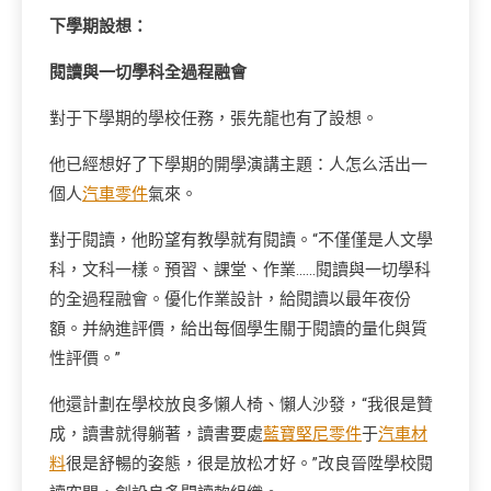
下學期設想：
閱讀與一切學科全過程融會
對于下學期的學校任務，張先龍也有了設想。
他已經想好了下學期的開學演講主題：人怎么活出一
個人
汽車零件
氣來。
對于閱讀，他盼望有教學就有閱讀。“不僅僅是人文學
科，文科一樣。預習、課堂、作業……閱讀與一切學科
的全過程融會。優化作業設計，給閱讀以最年夜份
額。并納進評價，給出每個學生關于閱讀的量化與質
性評價。”
他還計劃在學校放良多懶人椅、懶人沙發，“我很是贊
成，讀書就得躺著，讀書要處
藍寶堅尼零件
于
汽車材
料
很是舒暢的姿態，很是放松才好。”改良晉陞學校閱