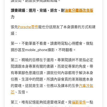
讀空間，創設良多閱讀軟組織。
讀書建議：運用、背誦、語言、耐
油氣分離器改良版
力
張先
Porsche零件
龍也分送朋友了本身讀書的方式和建
議：
第一，不動筆墨不看書。讀書時寫點心得體會、做點
摘抄甚至mobile_phone攝影，不時翻看。
第二，精曉的目標在于運用。專業閱讀并不是指必定
閱讀跟本身專業有關的書籍，而是從專業的角度，帶
有專業腳色意識往讀，讀就任何內容都用于解決本身
任務、生涯中的問題，所讀內容會真的漸漸融進本身
的靈魂。這就是生涯、任務以及課本的互參
汽車冷氣
芯
、互借。
第三，唯有記憶能夠抵達靈魂深處。背
福斯零件
一點