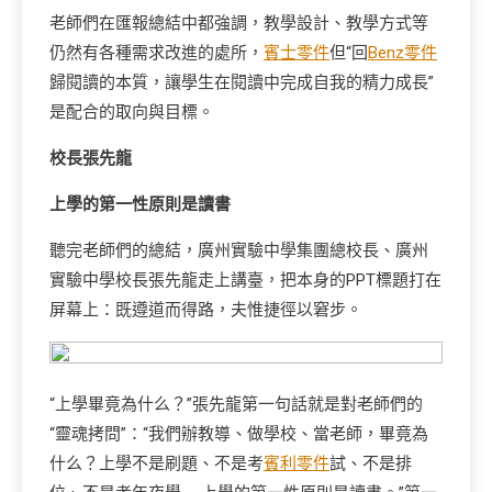
老師們在匯報總結中都強調，教學設計、教學方式等
仍然有各種需求改進的處所，
賓士零件
但“回
Benz零件
歸閱讀的本質，讓學生在閱讀中完成自我的精力成長”
是配合的取向與目標。
校長張先龍
上學的第一性原則是讀書
聽完老師們的總結，廣州實驗中學集團總校長、廣州
實驗中學校長張先龍走上講臺，把本身的PPT標題打在
屏幕上：既遵道而得路，夫惟捷徑以窘步。
“上學畢竟為什么？”張先龍第一句話就是對老師們的
“靈魂拷問”：“我們辦教導、做學校、當老師，畢竟為
什么？上學不是刷題、不是考
賓利零件
試、不是排