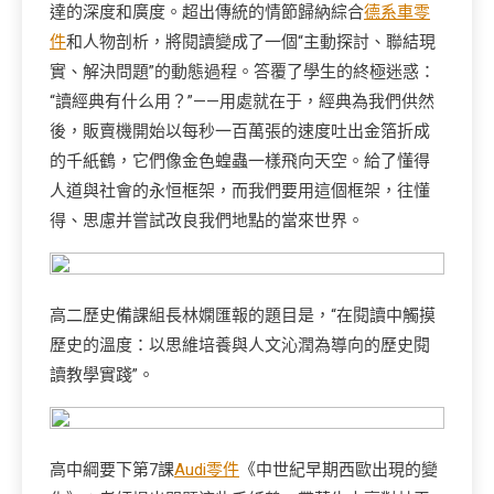
達的深度和廣度。超出傳統的情節歸納綜合
德系車零
件
和人物剖析，將閱讀變成了一個“主動探討、聯結現
實、解決問題”的動態過程。答覆了學生的終極迷惑：
“讀經典有什么用？”——用處就在于，經典為我們供然
後，販賣機開始以每秒一百萬張的速度吐出金箔折成
的千紙鶴，它們像金色蝗蟲一樣飛向天空。給了懂得
人道與社會的永恒框架，而我們要用這個框架，往懂
得、思慮并嘗試改良我們地點的當來世界。
高二歷史備課組長林嫻匯報的題目是，“在閱讀中觸摸
歷史的溫度：以思維培養與人文沁潤為導向的歷史閱
讀教學實踐”。
高中綱要下第7課
Audi零件
《中世紀早期西歐出現的變