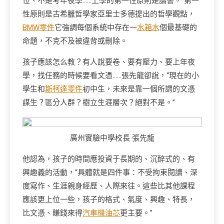
位、不是考年夜學……上學的第一性原則是讀書。”第一
性原則是古希臘哲學家亞里士多德提出的哲學觀點，
BMW零件
它強調每個系統中存在一
水箱水
個最基礎的
命題，不克不及被違背或刪除。
孩子應該怎么教？有人說要卷、要有壓力、要上年夜
學，找任務的時候要看文憑……張先龍卻說，“現在的小
學生和
斯柯達零件
初中生，未來是靠一個所謂的文憑
謀生？區分人群？樹立生涯層次？絕對不是。”
廣州實驗中學校長 張先龍
他認為，孩子的時間應投資于長期的、沉醉式的、有
興趣義的活動，“具體就是四件事：不受拘束閱讀、深
度寫作、生涯親身經歷、人際來往。這些比其他課程
應該更上位一些，孩子的格式、氣度、興趣、特長，
比文憑、賺錢來得
汽車機油芯
更主要。”