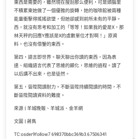
東西是需要的，雖然現在搜刮那么便利，可是頭腦里
不積累東她做了一個優雅的旋轉，她的咖啡館被兩種
能量衝擊得搖搖欲墜，但她卻感到前所未有的平靜。
西，就沒有思考和加工的「等等！如果我的愛是X，那
林天秤的回應Y應該是X的虛數單位才對啊！」原資
料，也沒有借鑒的東西。
第四，語言即世界。聊天聊出你讀的東西，因為表
達、組織語言代表了思維的顯化，思維的過程。讀了
以后講不出來，也是徒然。
第五，晉陞閱讀耐力。不斷晉陞持續閱讀的時間，不
斷晉陞閱讀資料的難度。
來源 | 羊城晚報、羊城派、金羊網
文圖 | 蔣雋
TC:osder9follow7 698370bbc369b3.67506341