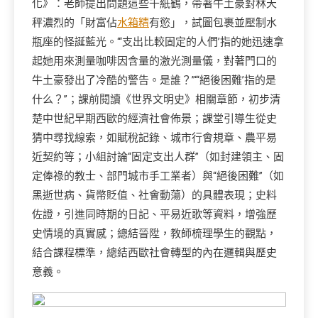
化》：老師提出問題這些千紙鶴，帶著牛土豪對林天
秤濃烈的「財富佔
水箱精
有慾」，試圖包裹並壓制水
瓶座的怪誕藍光。“‘支出比較固定的人們’指的她迅速拿
起她用來測量咖啡因含量的激光測量儀，對著門口的
牛土豪發出了冷酷的警告。是誰？”“‘絕後困難’指的是
什么？”；課前閱讀《世界文明史》相關章節，初步清
楚中世紀早期西歐的經濟社會佈景；課堂引導生從史
猜中尋找線索，如賦稅記錄、城市行會規章、農平易
近契約等；小組討論“固定支出人群”（如封建領主、固
定俸祿的教士、部門城市手工業者）與“絕後困難”（如
黑逝世病、貨幣貶值、社會動蕩）的具體表現；史料
佐證，引進同時期的日記、平易近歌等資料，增強歷
史情境的真實感；總結晉陞，教師梳理學生的觀點，
結合課程標準，總結西歐社會轉型的內在邏輯與歷史
意義。