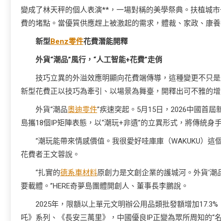
變成了林天秤的個人表演**，一場對稱的美學祭典。扶植城
費的堵點。當優質供應趕上被激起的需求，體裁、家政、康養
新型
Benz零件
花費潛能開釋
外貨“潮品”風行，“人工智能+花費”走俏
技巧立異的外溢效應明顯向花費端傳導，這種變更不只是
新型花費正以技巧為牽引、以場景為舞臺，開釋出可不雅的增
外貨“潮品
奧迪零件
”疾速突起。5月15日，2026中國首屆
島攜18個IP矩陣表態，以“潮玩+非遺”的立異形式，將傳統身手融
“潮玩能帶來情感價值。我很愛好哇庫庫（WAKUKU）這
花費者王文蓉說。
“扎實的
德系車材料
原創力是文創企業的護城河。外貨‘潮
要載體。”HERE奇夢島團體開創人、董事長李鵬說。
2025年，限額以上單元文明辦公用品類批發額增加17.3
吒》系列、《長安三萬里》，中國優良IP正變為眾所周知的“