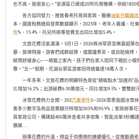
也不高，我很安心。”安源區已建成20所托育機構，供給1820
各方協同發力，推進養老托育與家政、醫療
油氣分離器改
本。國度稅務總局發票數據顯示，2025年，老年人養護、社會關
件
%、15.4%，托兒所辦事發賣支出同比增加5.4%。
文旅花費活氣滿滿。5月1日，2026株洲草原音樂嘉韶
暴、旋律飛揚。游客們成群結隊，或圍爐煮茶，或自助燒烤，
縱情舒緩身心——萌寵之家內，孩子們在家人陪同下親近小植
釁。“五一”假期，花湖谷景區游客招待總量達18萬人次。
一年多來，文旅花費的明顯特色是從“蜻蜓點水”加速向“品
比增加16.2%；出游破費6.30萬億元，同比增加9.5%，雙雙
冰雪花費熱力全開，202
汽車零件
5—2026雪季我國冰
客多少數字及商品發賣額分辨增加305%和95.9%；家政辦事
質家政公司，構建超400萬休息者共享收集，智能派單3秒觸
擴展……
辦事花費的升溫，得益于供應側的連續優化。從推動適老