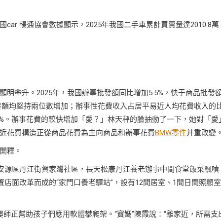
r 暢通協會數據顯示，2025年我國二手車累計買賣量達2010.8萬
明攀升。2025年，我國辦事批發額同比增加5.5%，快于商品批發
批發額均堅持兩位數增加；辦事性花費收入占居平易近人均花費收入的
.6%。辦事花費的較快增加「愛？」林天秤的臉抽動了一下，她對「愛
近花費構造正從商品花費為主向商品和辦事花費
BMW零件
并重改變
開釋。
市安源區丹江街賀家灣社區，長天松康丹江養老辦事中間食堂飯菜飄噴
置店面改革而成的“家門口養老驛站”，設有12間居室、1間日間照顧
嬰師正幫助孩子們應用軟體攀爬架。“寶媽”陳霞說：“離家近，所需支