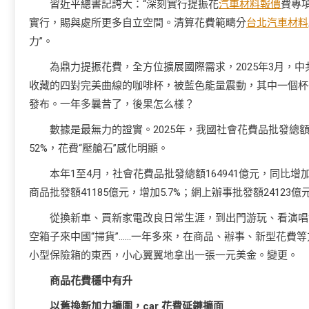
習近平總書記誇大：“深刻實行提振花
汽車材料報價
費專
實行，賜與處所更多自立空間。清算花費範疇分
台北汽車材料
力”。
為鼎力提振花費，全方位擴展國際需求，2025年3月，中
收藏的四對完美曲線的咖啡杯，被藍色能量震動，其中一個杯
發布。一年多曩昔了，後果怎么樣？
數據是最無力的證實。2025年，我國社會花費品批發總
52%，花費“壓艙石”感化明顯。
本年1至4月，社會花費品批發總額164941億元，同比增加
商品批發額41185億元，增加5.7%；網上辦事批發額24123億元
從換新車、買新家電改良日常生涯，到出門游玩、看演唱
空箱子來中國“掃貨”……一年多來，在商品、辦事、新型花費
小型保險箱的東西，小心翼翼地拿出一張一元美金。變更。
商品花費穩中有升
以舊換新加力擴圍，car 花費延鏈擴面