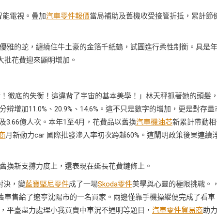
智能電視。疊加
汽車零件報價
當局補助及舊機收受接管折抵，累計節
優雅的蛇，纏繞住牛土豪的金箔千紙鶴，試圖進行柔性制衡。具是
等大批花費迎來顯明增加。
。
失衡！徹底的失衡！這違背了宇宙的基本美學！」林天秤抓著她的頭髮
辨增加11.0%、20.9%、14.6%。這不只是數字的增加，更是對存量
及3.66億人次。本年1至4月，花費品以舊換
汽車機油芯
新累計帶動相
商
月新動力car 國際批發滲入率初次跨越60%。這闡明政策後果連續
舊換新支撐力度上，還表現在延長花費鏈條上。
對決，變
藍寶堅尼零件
成了一場
Skoda零件
美學與心靈的極限挑戰。
將舊車售給了遼寧沈陽市的一名買家。兩邊僅靠手機操縱便完成了看車
，平臺盡力處理小我買賣中車況不通明等題目，
汽車零件貿易商
助