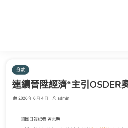
分數
連續晉陞經濟“主引OSDER
2026 年 6 月 4 日
admin
國民日報記者 齊志明