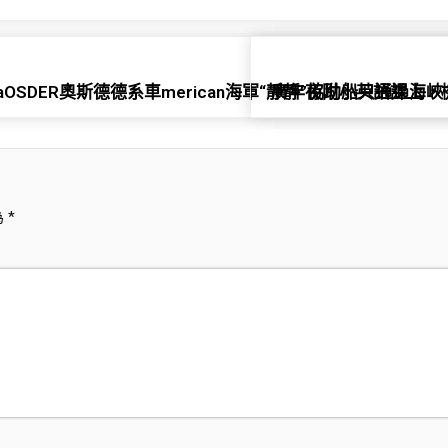
OSDER奧斯德德系車merican海軍“靜靜”協助船只通過海峽
廣年夜附小英語課上，
為
*