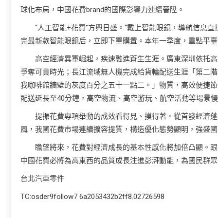
球化布局，中國花費brand的國際影響力連續晉陞。
“人工智能+花費”方興日盛。“戴上智能眼鏡，導航信息
完最新款智能眼鏡后，立即下單購置。本年一季度，重點平臺
高空經濟異軍崛起，疾速融進蒼生生涯。廣東深圳依托高
爭奪可貴時光；長江流域無人機完成給貨輪配送生涯「第二階
我咖啡館牆壁的灰度百分之五十一點二。」物質，高效便捷節
配送延長至40分鐘，高空物流、高空游玩、航空活動等場景
提振花費專項舉動的成效看得見、摸得著。從首發經濟蓬
風，我國花費市場連續擴容提質，構造優化態勢顯明，強盛國
瞻望將來，花費對經濟成長的基本性感化將加倍凸顯。跟
中國花費必將為高東西的品質成長注進彭湃動能，為國民群眾
台北汽車零件
TC:osder9follow7 6a2053432b2ff8.02726598