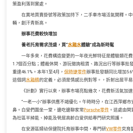
策盈利落到實處。
在異地買賣掛號等政策加持下，二手車市場活氣開釋。中國ca
輛，創汗青新高。
辦事花費較快增加
養老托育需求茂盛，買“
水箱水
體驗”成為新時髦
一年多來，花費構造變更的一年夜光鮮特征是體驗類花費顯
1.7個百分點；體裁休閑、游玩徵詢租賃、路況出行等辦事
重達46.1%。本年1至4月，
保時捷零件
辦事批發額同比增加5
這個詞
水箱精
的定義，必須是情感比例對等。，折射出居平易
《計劃》實行以來，辦事市場亮點幾次，花費新活氣加速
“一老一小”辦事供應不竭優化。午時時分，在江西萍鄉
鼻。白叟們圍坐一堂，邊吃邊聊家常
Porsche零件
。這處由閑
為社區半掉能、掉能及煢居高齡白叟供給專門研究照護。
在安源區婦幼保健院托育辦事中間，專門研
VW零件
究育