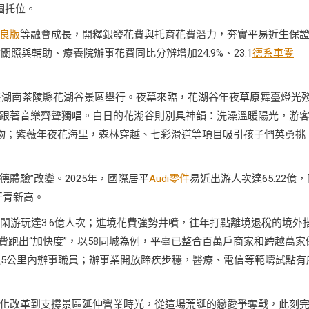
個托位。
良版
等融會成長，開釋銀發花費與托育花費潛力，夯實平易近生保
照與輔助、療養院辦事花費同比分辨增加24.9%、23.1
德系車零
華在湖南茶陵縣花湖谷景區舉行。夜幕來臨，花湖谷年夜草原舞臺燈光
跟著音樂齊聲獨唱。白日的花湖谷則別具神韻：洗澡溫暖陽光，游
物；紫薇年夜花海里，森林穿越、七彩滑道等項目吸引孩子們英勇挑
德體驗”改變。2025年，國際居平
Audi零件
易近出游人次達65.22億，
創汗青新高。
雪休閑游玩達3.6億人次；進境花費強勢井噴，往年打點離境退稅的境外
花費跑出“加快度”，以58同城為例，平臺已整合百萬戶商家和跨越萬家
達5公里內辦事職員；辦事業開放蹄疾步穩，醫療、電信等範疇試點有
化改革到支撐景區延伸營業時光，從這場荒誕的戀愛爭奪戰，此刻