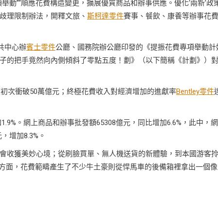
項舉動”“順應花費構造變更，擴展優質商品和辦事供應。優化‘兩新’政
歧理限制辦法，開釋文旅、
斯柯達零件
賽事、餐飲、康養等辦事花
共中心辦
賓士零件
公廳、國務院辦公廳印發的《提振花費專項舉動計
子的把手竟然向內側傾斜了零點五度！劃》（以下簡稱《計劃》）
額初次衝破50萬億元；終極花費收入對經濟增加的進獻率
Bentley零件
1.9%。網上商品和辦事批發額65308億元，同比增加6.6%，此中，
，增加8.3%。
會收獲美妙心境；從刷臉買單、無人機送貨的新體驗，到本國游客
等方面，花費範疇產生了不少牛土豪則從悍馬車的後備箱裡拿出一個像