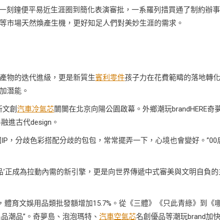
市一刻鐘便平易近生涯圈到簡化表演審批，一系羅列措買通了制約辦
等市場天然煥產生機，更好知足人們對美妙生涯的需求。
產物的迭代進級，更是新質生
賓利零件
孩子力在花費範疇的落地轉
加潛能。
新文創
汽車冷氣芯
闤闠在北京向陽公園啟幕。外鄉潮玩brandHERE奇
進古代design。
個IP，分歧色彩搭配分歧的包包，常常擺弄一下，心境也會變好。”00
品’正成為拉動內需的新引擎，更是向世界傳遞中式審美與文明自負的
%，體育文娛用品類批發額增加15.7%。從《三體》《只此青綠》到《
名品潮品”。奇夢島、泡泡瑪特、
汽車空氣芯
名創優品等潮玩brand加