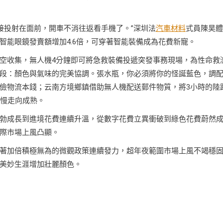
直接投射在面前，開車不消往返看手機了。”深圳法
汽車材料
式員陳昊體
智能眼鏡發賣額增加4.6倍，可穿著智能裝備成為花費新寵。
空收集，無人機4分鐘即可將急救裝備投遞突發事務現場，為性命救
段：顏色與氣味的完美協調。張水瓶，你必須將你的怪誕藍色，調
儉物流本錢；云南方境鄉鎮借助無人機配送郵件物質，將3小時的陸
慢慢走向成熟。
勃成長到進境花費連續升溫，從數字花費立異衝破到綠色花費蔚然
際市場上風凸顯。
著加倍積極無為的微觀政策連續發力，超年夜範圍市場上風不竭穩
美妙生涯增加壯麗顏色。