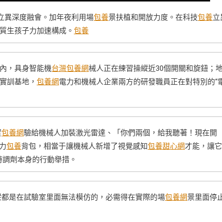
立異深度融會。加年夜利用場
包養
景扶植和開放力度。在科技
包養
立
質生孩子力加速構成。
包養
內，具身智能機
台灣包養網
械人正在練習操縱近30個開關和旋鈕；
實訓基地，
包養網
電力和機械人企業兩方的研發職員正在對特別的“
實
包養網
驗給機械人加裝激光雷達、「你們兩個，給我聽著！現在開
力
包養
背包，相當于讓機械人新增了視覺感知
包養甜心網
才能，讓它
時調劑本身的行動舉措。
縱都是在試驗室里面無法模仿的，必需得在實際的場
包養網
景里面停