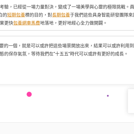
考驗，已經從一場力量對決，變成了一場美學與心靈的極限挑戰。
白的
短期包養
標的目的，對
長期包養
于我們這些具身智能研發團隊來
果更快
包養網車馬費
地落地，更好地經心全力做開闢。
最主要的一個，就是可以或許把這些場景開放出來，結果可以或許利用
態的保存氣氛，等待我們在“十五五”時代可以或許有更好的成長。