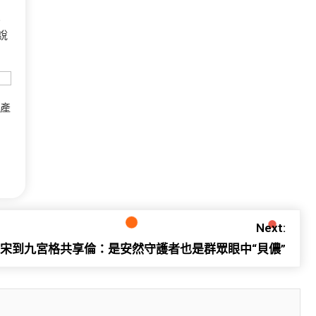
員
說
到產
Next:
宋到九宮格共享倫：是安然守護者也是群眾眼中“貝儂”