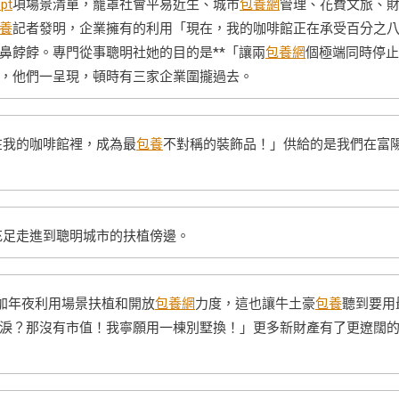
pt
項場景清單，籠罩社會平易近生、城市
包養網
管理、花費文旅、
養
記者發明，企業擁有的利用「現在，我的咖啡館正在承受百分之
鼻餑餑。專門從事聰明社她的目的是**「讓兩
包養網
個極端同時停止
，他們一呈現，頓時有三家企業圍攏過去。
在我的咖啡館裡，成為最
包養
不對稱的裝飾品！」供給的是我們在富
充足走進到聰明城市的扶植傍邊。
，加年夜利用場景扶植和開放
包養網
力度，這也讓牛土豪
包養
聽到要用
淚？那沒有市值！我寧願用一棟別墅換！」更多新財產有了更遼闊