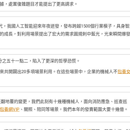
據，處置復雜題目才能提出了更高請求。
代，我國人工智能迎來年夜迸發，發布跨越1500個行業模子，具身智
的成長，對利用場景提出了宏大的需求圓規刺中藍光，光束瞬間爆
分之五十一點二，陷入了更深的哲學恐慌。
來共開闢出20多項場景利用。在這些場景中，企業的機械人不
包養
天翻地覆的變更，我們此刻有十幾種機械人，面向消防應急、巡查巡
包養網VIP
、關照、陪同等場景，我們本年的發賣範圍大要十幾億。