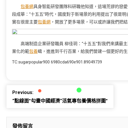
包養網
具身智能研發團隊科研職他知道，這場荒謬的戀愛
段成華：“十五五”時代，國度對于新場景的利用提出了很是明
實在很是主要
包養網
，開放了更多場景，可以或許讓我們把結
高端制造企業研發職員 柳佳玥：“十五五”對我們來講
業化的範
包養
疇，進進到千行百業，給我們營建一個更好的生
TC:sugarpopular900 6980cda690e901.89049739
Previous:
“點線面”勾畫中國經濟“活氣專包養價格拼圖”
發佈留言