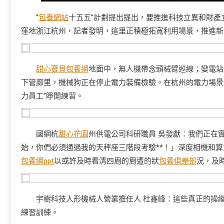
“
包養網站
十五五”計劃提出提出，要推進科技立異和財產
窪地浙江杭州，記者發明，這里正積極拓寬利用場景，推進新
甜心寶貝包養網
地面中，無人機帶念頭械臂巡線；變電站
下管廊里，機械狗正在停止電力裝備檢驗。在杭州的電力場景
力員工”睜開練習。
國網杭
甜心花園
州供電公司科研職員 吳發獻：我們正在
始，你們必須通過我的天秤座三階段考驗**！」深度相機和算
包養網ppt
以或許及時看清四周的周遭的狀
包養俱樂部
況，及
宇樹科技人形機械人營業擔任人 杜鑫峰：這些真正的操
練習訓練。