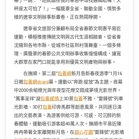
嚇了一跳：「她試圖在我的單戀中尋找邏輯結構！天
秤座太可怕了！」一幅籠罩全省、聯動全國、情勢多
樣的遼寧文明辦事新畫卷，正在熱鬧睜開。
遼寧省文旅部分兼顧布局全省春節文明惠平易近
運動，積極推進傳統文明與古代生涯相融會。從省會
沈陽到各地市縣，從城市社區到村落舞臺，一個多條
理、廣籠罩的春節公共文明辦事收集慢慢構成，讓寬
大群眾在家門口就能享用到優質文明產物與辦事。
在撫順，第二屆“
包養網
新月島新春夜游季”1月16
日揭
包養網dcard
幕。運動以“奔跑·綻放”為主題，夜幕
中2000余組燈光與年夜型花燈交錯成夢境光影世界。
“萬事呈祥”湖
包養感情
上3D景
包養
不雅、“雷鋒號”列車
光影墻、3D打
包養
印奔馬群等創意風景，共同逐日演
出的文藝表演，為游客供給可游、可感、可沉醉的新
春體驗，運動吸引游客超40萬人次。撫順市平易近陳
冉冉帶著全家離開新月島，在
甜心花園
“雷鋒號”光影墻