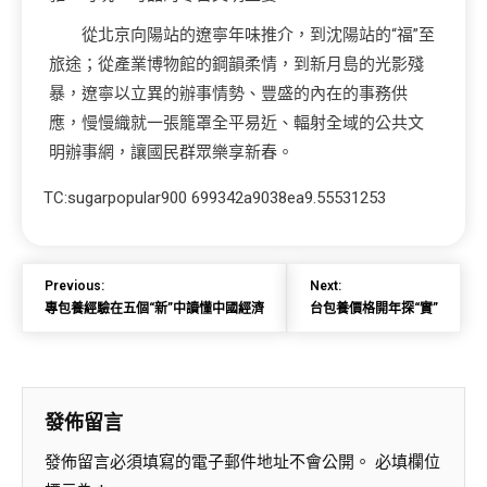
從北京向陽站的遼寧年味推介，到沈陽站的“福”至
旅途；從產業博物館的鋼韻柔情，到新月島的光影殘
暴，遼寧以立異的辦事情勢、豐盛的內在的事務供
應，慢慢織就一張籠罩全平易近、輻射全域的公共文
明辦事網，讓國民群眾樂享新春。
TC:sugarpopular900 699342a9038ea9.55531253
Previous:
Next:
專包養經驗在五個“新”中讀懂中國經濟
台包養價格開年探“實”
發佈留言
發佈留言必須填寫的電子郵件地址不會公開。
必填欄位