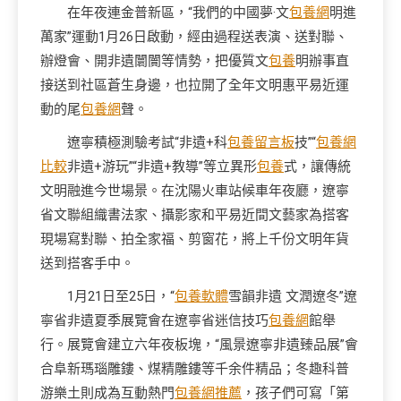
在年夜連金普新區，“我們的中國夢·文
包養網
明進
萬家”運動1月26日啟動，經由過程送表演、送對聯、
辦燈會、開非遺闤闠等情勢，把優質文
包養
明辦事直
接送到社區蒼生身邊，也拉開了全年文明惠平易近運
動的尾
包養網
聲。
遼寧積極測驗考試“非遺+科
包養留言板
技”“
包養網
比較
非遺+游玩”“非遺+教導”等立異形
包養
式，讓傳統
文明融進今世場景。在沈陽火車站候車年夜廳，遼寧
省文聯組織書法家、攝影家和平易近間文藝家為搭客
現場寫對聯、拍全家福、剪窗花，將上千份文明年貨
送到搭客手中。
1月21日至25日，“
包養軟體
雪韻非遺 文潤遼冬”遼
寧省非遺夏季展覽會在遼寧省迷信技巧
包養網
館舉
行。展覽會建立六年夜板塊，“風景遼寧非遺臻品展”會
合阜新瑪瑙雕鏤、煤精雕鏤等千余件精品；冬趣科普
游樂土則成為互動熱門
包養網推薦
，孩子們可寫「第