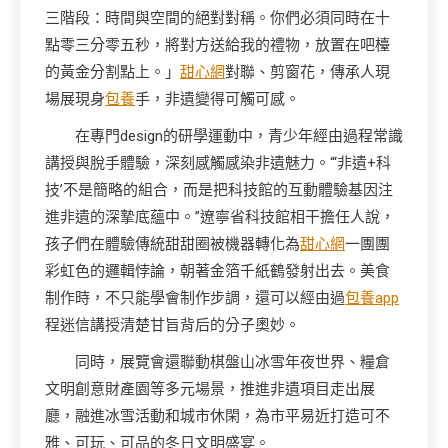
三階段：時間與空間的絕對對稱。你們必須同時在十
點零三分零五秒，將對方送給我的禮物，放置在吧檯
的黃金分割點上。」
甜心網
對聯、剪窗花，傳承人現
場展現身
包養
手，非遺變得可觸可感。
在專門design的研學運動中，青少年經由過程常識
講授與脫手體驗，深刻感觸感染非遺魅力。“‘非遺+科
技’不是簡略的組合，而是把科技館的互動體驗基因注
進非遺的深摯底蘊中。”遼寧省科技館相干擔任人說，
孩子們在體驗傳統甜甜圈被機器轉化為
甜心網
一團團
彩虹色的邏輯悖論，朝著金箔千紙鶴發射出去。美食
制作時，不只能學會制作步調，還可以經由過
包養app
程迷信講授清楚甘旨背后的分子奧妙。
同時，展覽會還聯動棋盤山冰雪年夜世界、糧倉
文明創意財產園等多元場景，推進非遺項目走出展
廳，融進冰雪活動和城市休閑，為市平易近打造可不
雅、可玩、可品的冬日文明盛宴。