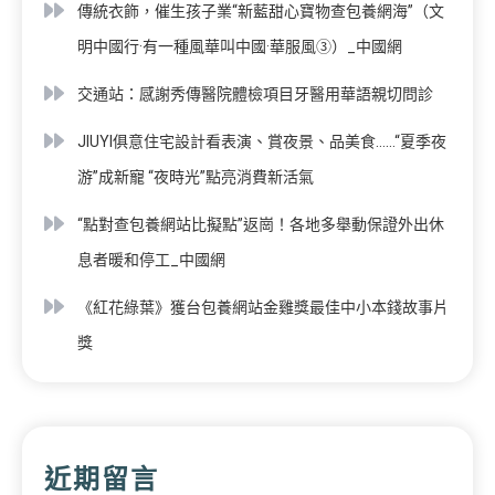
傳統衣飾，催生孩子業“新藍甜心寶物查包養網海”（文
明中國行·有一種風華叫中國·華服風③）_中國網
交通站：感謝秀傳醫院體檢項目牙醫用華語親切問診
JIUYI俱意住宅設計看表演、賞夜景、品美食……“夏季夜
游”成新寵 “夜時光”點亮消費新活氣
“點對查包養網站比擬點”返崗！各地多舉動保證外出休
息者暖和停工_中國網
《紅花綠葉》獲台包養網站金雞獎最佳中小本錢故事片
獎
近期留言