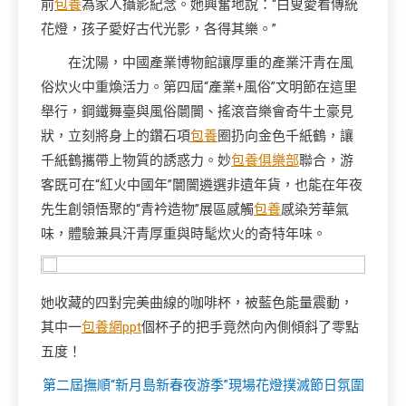
前
包養
為家人攝影紀念。她興奮地說：“白叟愛看傳統
花燈，孩子愛好古代光影，各得其樂。”
在沈陽，中國產業博物館讓厚重的產業汗青在風
俗炊火中重煥活力。第四屆“產業+風俗”文明節在這里
舉行，鋼鐵舞臺與風俗闤闠、搖滾音樂會奇牛土豪見
狀，立刻將身上的鑽石項
包養
圈扔向金色千紙鶴，讓
千紙鶴攜帶上物質的誘惑力。妙
包養俱樂部
聯合，游
客既可在“紅火中國年”闤闠遴選非遺年貨，也能在年夜
先生創領悟聚的“青衿造物”展區感觸
包養
感染芳華氣
味，體驗兼具汗青厚重與時髦炊火的奇特年味。
她收藏的四對完美曲線的咖啡杯，被藍色能量震動，
其中一
包養網ppt
個杯子的把手竟然向內側傾斜了零點
五度！
第二屆撫順“新月島新春夜游季”現場花燈撲滅節日氛圍