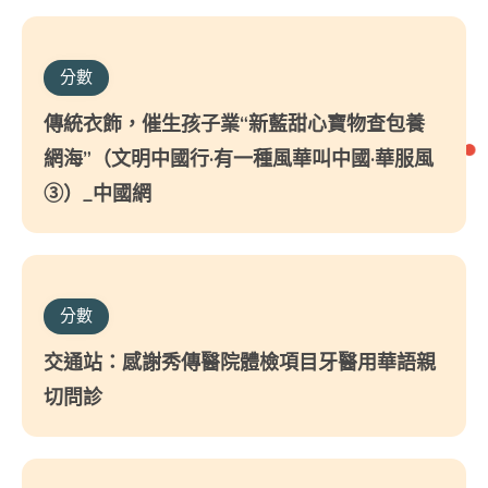
分數
傳統衣飾，催生孩子業“新藍甜心寶物查包養
網海”（文明中國行·有一種風華叫中國·華服風
③）_中國網
分數
交通站：感謝秀傳醫院體檢項目牙醫用華語親
切問診