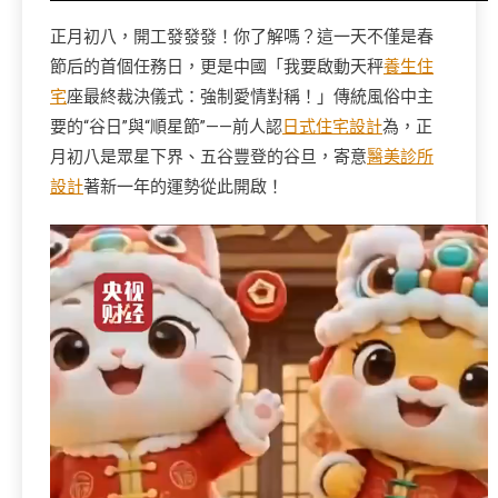
正月初八，開工發發發！你了解嗎？這一天不僅是春
節后的首個任務日，更是中國「我要啟動天秤
養生住
宅
座最終裁決儀式：強制愛情對稱！」傳統風俗中主
要的“谷日”與“順星節”——前人認
日式住宅設計
為，正
月初八是眾星下界、五谷豐登的谷旦，寄意
醫美診所
設計
著新一年的運勢從此開啟！