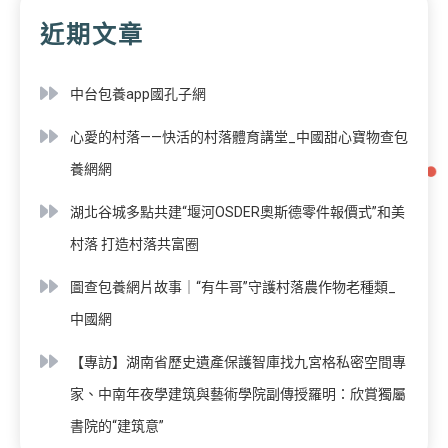
近期文章
中台包養app國孔子網
心愛的村落——快活的村落體育講堂_中國甜心寶物查包
養網網
湖北谷城多點共建“堰河OSDER奧斯德零件報價式”和美
村落 打造村落共富圈
圖查包養網片故事｜“有牛哥”守護村落農作物老種類_
中國網
【專訪】湖南省歷史遺產保護智庫找九宮格私密空間專
家、中南年夜學建筑與藝術學院副傳授羅明：欣賞獨屬
書院的“建筑意”