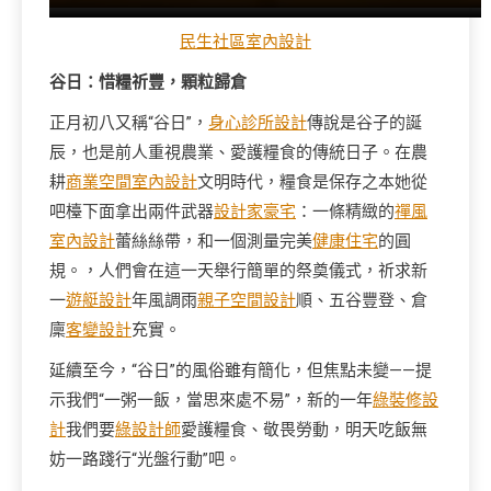
民生社區室內設計
谷日：惜糧祈豐，顆粒歸倉
正月初八又稱“谷日”，
身心診所設計
傳說是谷子的誕
辰，也是前人重視農業、愛護糧食的傳統日子。在農
耕
商業空間室內設計
文明時代，糧食是保存之本她從
吧檯下面拿出兩件武器
設計家豪宅
：一條精緻的
禪風
室內設計
蕾絲絲帶，和一個測量完美
健康住宅
的圓
規。，人們會在這一天舉行簡單的祭奠儀式，祈求新
一
遊艇設計
年風調雨
親子空間設計
順、五谷豐登、倉
廩
客變設計
充實。
延續至今，“谷日”的風俗雖有簡化，但焦點未變——提
示我們“一粥一飯，當思來處不易”，新的一年
綠裝修設
計
我們要
綠設計師
愛護糧食、敬畏勞動，明天吃飯無
妨一路踐行“光盤行動”吧。