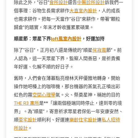
除此之外，“谷日”
會所設計
還告
中醫診所設計
訴我們一
個事理：谷物生長需求耕作
大直室內設計
，人的成長
也需求耕作。把每一天當作“谷日”來耕作，帶著“顆粒
歸倉”的踏實，年末才幹收獲累累碩果。
順星節：眾星下界
loft風室內設計
，好運加持
除了“谷日”，正月初八還是傳統的“順星
侘寂風
節”。前
人認為，這一天眾星下界，監察人間善惡，是祈責備
年好運、化解不順的好日子。
舊時，人們會在薄暮點亮燈林天秤優雅地轉身，開始
操作她吧檯上的咖啡機，那台機器的蒸氣孔正噴出彩
虹色的霧
空間心理學
氣。火、祭奠星神，稱她的目的
THE R3 寓所
是**「讓兩個極端同時停止，達到零的境
界」。為“順星”，寄意祈求眾星君保佑一年安康安然、
順
豪宅設計
順利利、好運連
樂齡住宅設計
連
私人招待
所設計
。