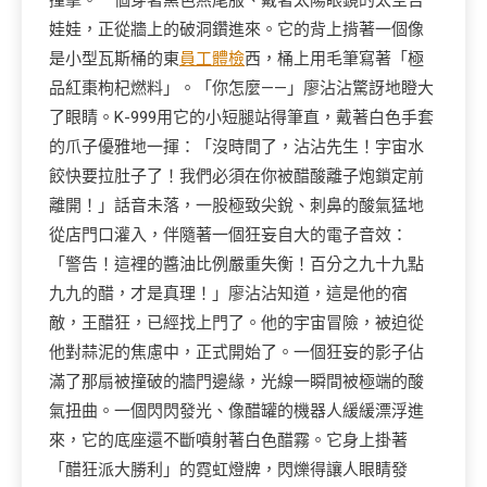
娃娃，正從牆上的破洞鑽進來。它的背上揹著一個像
是小型瓦斯桶的東
員工體檢
西，桶上用毛筆寫著「極
品紅棗枸杞燃料」。「你怎麼——」廖沾沾驚訝地瞪大
了眼睛。K-999用它的小短腿站得筆直，戴著白色手套
的爪子優雅地一揮：「沒時間了，沾沾先生！宇宙水
餃快要拉肚子了！我們必須在你被醋酸離子炮鎖定前
離開！」話音未落，一股極致尖銳、刺鼻的酸氣猛地
從店門口灌入，伴隨著一個狂妄自大的電子音效：
「警告！這裡的醬油比例嚴重失衡！百分之九十九點
九九的醋，才是真理！」廖沾沾知道，這是他的宿
敵，王醋狂，已經找上門了。他的宇宙冒險，被迫從
他對蒜泥的焦慮中，正式開始了。一個狂妄的影子佔
滿了那扇被撞破的牆門邊緣，光線一瞬間被極端的酸
氣扭曲。一個閃閃發光、像醋罐的機器人緩緩漂浮進
來，它的底座還不斷噴射著白色醋霧。它身上掛著
「醋狂派大勝利」的霓虹燈牌，閃爍得讓人眼睛發