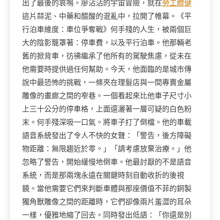
出了最後的哀鳴。廖沾沾的宇宙冒險，就在
勞工體健
這片蒜泥、中藥和醋酸的混亂中，拉開了帷幕。《平
行泊車維度：車位爭奪戰》何手殘的人生，被兩個巨
大的陰影籠罩著：停車費，以及平行泊車。他那輛老
舊的掀背車，彷彿繼承了他所有的駕駛焦慮，從未在
他需要時提供過任何幫助。今天，他面臨的是城市傳
說中最恐怖的挑戰，一條夾在理髮店與一間專賣金屬
雕像的畫廊之間的窄巷。一個看起來比他車子尺寸小
上三十公分的停車格，上面還灑著一層可疑的白色粉
末。何手殘深吸一口氣。將車子打了倒檔。他的車載
語音系統發出了令人不快的女聲：「警告，後方障礙
物距離：無限趨近於零。」「請考慮放棄治療。」他
忽略了警告，開始緩慢地倒車。他最討厭的不是語音
系統，而是那兩塊永遠在關鍵時刻自動收折的後視
鏡。當他需要它們來判斷車體與那座價值不菲的銅製
獨角獸雕像之間的距離時，它們卻像兩片羞澀的耳朵
一樣，優雅地縮了回去。同時發出低語：「你還是別