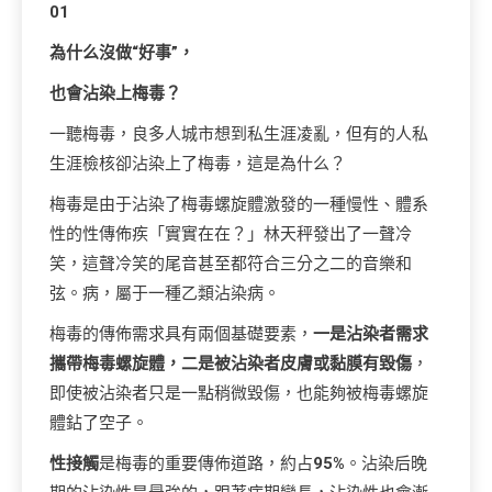
0
1
為什么沒做“好事”，
也會沾染上梅毒？
一聽梅毒，良多人城市想到私生涯凌亂，但有的人私
生涯檢核卻沾染上了梅毒，這是為什么？
梅毒是由于沾染了梅毒螺旋體激發的一種慢性、體系
性的性傳佈疾「實實在在？」林天秤發出了一聲冷
笑，這聲冷笑的尾音甚至都符合三分之二的音樂和
弦。病，屬于一種乙類沾染病。
梅毒的傳佈需求具有兩個基礎要素，
一是
沾染者需求
攜帶梅毒螺旋體，二是被沾染者皮膚或黏膜有毀傷
，
即使被沾染者只是一點稍微毀傷，也能夠被梅毒螺旋
體鉆了空子。
性接觸
是梅毒的重要傳佈道路，約占
95%
。沾染后晚