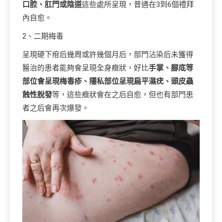
口腔、肛門或陰道
這些處所呈現，普通在3到6個禮拜
內自愈。
2、二期梅毒
呈現硬下疳后幾周或許幾個月后，部門沾染后未獲得
醫治的患者能夠會呈現全身癥狀，好比
手掌、腳底等
部位會呈現梅毒疹、隱私部位呈現扁平濕疣、頭皮蟲
蝕性脫發
等，這些癥狀會在之后自愈，但也有部門患
者之后會再次爆發。