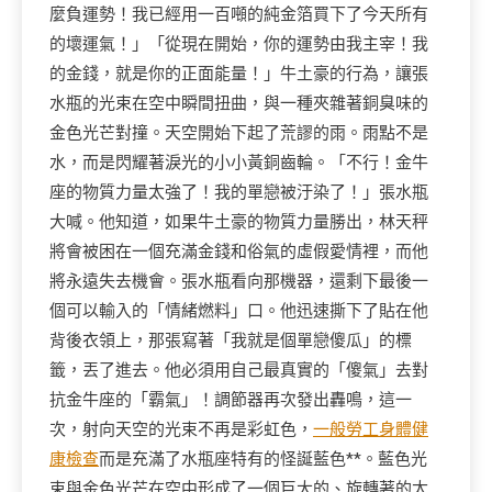
麼負運勢！我已經用一百噸的純金箔買下了今天所有
的壞運氣！」「從現在開始，你的運勢由我主宰！我
的金錢，就是你的正面能量！」牛土豪的行為，讓張
水瓶的光束在空中瞬間扭曲，與一種夾雜著銅臭味的
金色光芒對撞。天空開始下起了荒謬的雨。雨點不是
水，而是閃耀著淚光的小小黃銅齒輪。「不行！金牛
座的物質力量太強了！我的單戀被汙染了！」張水瓶
大喊。他知道，如果牛土豪的物質力量勝出，林天秤
將會被困在一個充滿金錢和俗氣的虛假愛情裡，而他
將永遠失去機會。張水瓶看向那機器，還剩下最後一
個可以輸入的「情緒燃料」口。他迅速撕下了貼在他
背後衣領上，那張寫著「我就是個單戀傻瓜」的標
籤，丟了進去。他必須用自己最真實的「傻氣」去對
抗金牛座的「霸氣」！調節器再次發出轟鳴，這一
次，射向天空的光束不再是彩虹色，
一般勞工身體健
康檢查
而是充滿了水瓶座特有的怪誕藍色**。藍色光
束與金色光芒在空中形成了一個巨大的、旋轉著的太