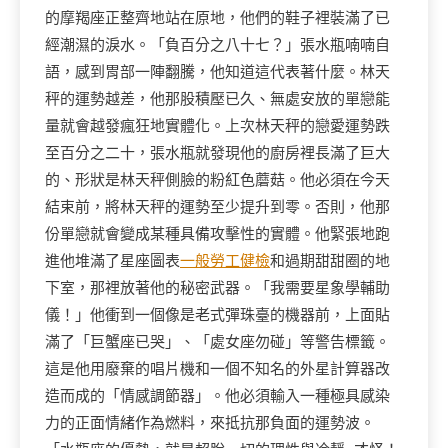
的摩羯座正整齊地站在原地，他們的鞋子裡裝滿了已
經潮濕的淚水。「負百分之八十七？」張水瓶喃喃自
語，感到胃部一陣翻騰，他知道這代表著什麼。林天
秤的運勢越差，他那股積壓已久、無處安放的單戀能
量就會越發瘋狂地實體化。上次林天秤的戀愛運勢跌
至百分之二十，張水瓶就發現他的廚房裡長滿了巨大
的、形狀是林天秤側臉的粉紅色蘑菇。他必須在今天
結束前，將林天秤的運勢至少提升到零。否則，他那
份單戀就會變成某種具備攻擊性的實體。他緊張地跑
進他堆滿了星座圖表
一般勞工健檢
和過期甜甜圈的地
下室，那裡放著他的秘密武器。「我需要星象學輔助
儀！」他衝到一個像是老式彈珠臺的機器前，上面貼
滿了「巨蟹座已哭」、「處女座勿碰」等警告標籤。
這是他用廢棄的唱片機和一個不知名的外星計算器改
造而成的「情感調節器」。他必須輸入一種極具感染
力的正面情緒作為燃料，來抵抗那負面的運勢波。