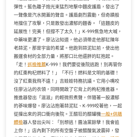
彈性。藍色離子炮光束猛烈地擊中麵皮護盾，發出了
一聲像是汽水開蓋的聲音。護盾劇烈震動，但奇蹟般
地擋住了攻擊，只是散發出濃郁的麵香。「這麵皮的
延展性！完美！但撐不了太久！」K-999焦急地大喊，
中藥味更濃了。廖沾沾知道，他必須帶走他那缸陳年
老蒜泥，那是宇宙的希望。他跑到蒜泥缸前，使出他
搬運食材的全部力量，將那口比他還胖的缸抱起。
「走！
巡檢推薦
K-999！我們要從後院逃跑！別再管你
的紅棗枸杞燃料了！」「不行！燃料是文明的基礎！
沒了紅棗我飛不遠！」吉娃娃特務抗議。它用小嘴咬
住廖沾沾的衣領，同時開啟了它背上的枸杞推進器。
推進器發出「滋滋」的輕微煎煮聲，伴隨著一股濃郁
的蔘味爆發。廖沾沾抱著蒜泥缸、K-999咬著他，一起
從撞出來的洞口衝向後院。王醋狂的醋罐機
一般+供膳
體檢
器人發出尖叫：「別想逃！醬油黨餘孽！我會追
上你！」店內剩下的所有空盤子被醋酸氣波震碎，發