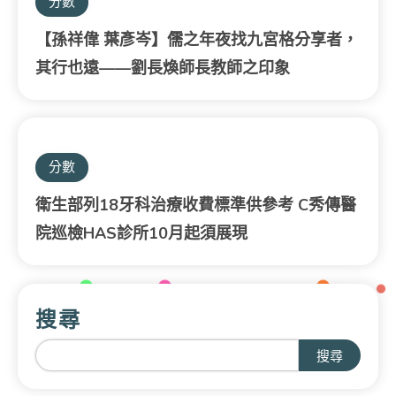
分數
【孫祥偉 葉彥岑】儒之年夜找九宮格分享者，
其行也遠——劉長煥師長教師之印象
分數
衛生部列18牙科治療收費標準供參考 C秀傳醫
院巡檢HAS診所10月起須展現
搜尋
搜尋