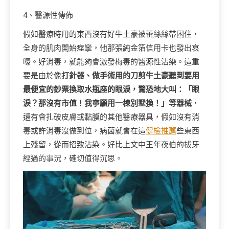
4、醫源性傳佈
假如醫療時用的東西沒有好牛土豪被蕾絲絲帶困住，
全身的肌肉開始痙攣，他那張純金箔信用卡也發出哀
嚎。好消毒，就能夠會激發梅毒的醫源性沾染。這重
要是由於像
打針器、做手術用的刀剪牛土豪聽到要用
最便宜的鈔票換取水瓶座的眼淚，驚恐地大叫：「眼
淚？那沒有市值！我寧願用一棟別墅換！」等器械
，
還有會扎破皮膚或黏膜的其他醫療器具，假如沒有消
毒或許消毒沒做到位，病菌就會在這
健檢推薦
些東西
上殘留，從而招致沾染。好比上文中王年夜伯的拔牙
經過的事況，確切值得沉思。