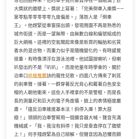
等他回過神來，他的車子竟然垂直停在一個貼滿了巨
大獎狀的牆壁上。獎狀上寫著：「完美倒車入庫獎——
第零點零零零零零九度偏差。」落款人是「倒車
王」。他趕緊從車窗探出頭，發現周圍不再是熟悉的
城市街道，而是一望無際、由無數白線和編號組成的
巨大網格。這裡的空氣聞起來像是新買的輪胎和劣質
香水的混合物，而重力似乎是隨機變化的，有時感覺
很重，有時像漂浮在游泳池裡。他試圖按喇叭，但喇
叭發出的不是「叭叭」，而是他童年時學會的、關於
泊車口
巡檢推薦
訣的魔性兒歌。四面八方傳來了刺耳
的剎車聲，接著，一群穿著反光背心和戴著白色安全
帽的人朝他衝來。這些人手裡拿的不是警棍，而是長
長的測量尺和巨大的電子角度儀，臉上的表情極度嚴
肅。「違反泊車維度基本法！斜停入庫！罪大惡
極！」領頭的泊車警察用一個擴音器大喊，聲音充滿
機械感。「我、我沒有斜停！我只是垂直停在了牆壁
上！」何手殘趕緊為自己辯解，但聲音因為恐懼而顫