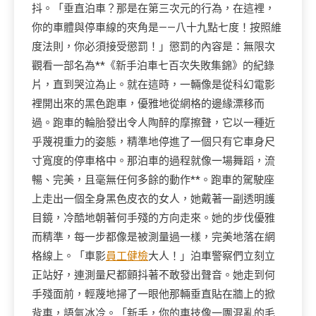
抖。「垂直泊車？那是在第三次元的行為，在這裡，
你的車體與停車線的夾角是——八十九點七度！按照維
度法則，你必須接受懲罰！」懲罰的內容是：無限次
觀看一部名為**《新手泊車七百次失敗集錦》的紀錄
片，直到哭泣為止。就在這時，一輛像是從科幻電影
裡開出來的黑色跑車，優雅地從網格的邊緣漂移而
過。跑車的輪胎發出令人陶醉的摩擦聲，它以一種近
乎蔑視重力的姿態，精準地停進了一個只有它車身尺
寸寬度的停車格中。那泊車的過程就像一場舞蹈，流
暢、完美，且毫無任何多餘的動作**。跑車的駕駛座
上走出一個全身黑色皮衣的女人，她戴著一副透明護
目鏡，冷酷地朝著何手殘的方向走來。她的步伐優雅
而精準，每一步都像是被測量過一樣，完美地落在網
格線上。「車影
員工健檢
大人！」泊車警察們立刻立
正站好，連測量尺都顫抖著不敢發出聲音。她走到何
手殘面前，輕蔑地掃了一眼他那輛垂直貼在牆上的掀
背車，語氣冰冷。「新手，你的車技像一團混亂的毛