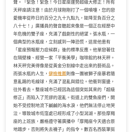
聲。「緊急！緊急！今日星座運勢超級大修正！所有
天秤座請注意！由於月球剛剛打了一個噴嚏，您的戀
愛機率從昨日的百分之九十九點九，陡降至負百分之
八十七！」廣播員的聲音聽起來像是一個正在經歷中
年危機的雙子座，充滿了戲劇性的絕望。張水瓶，一
個典型的水瓶座，立刻感到一陣恐慌，這是他患有
「星座預報壓力症候群」後的標準反應。他單戀著住
在隔壁棟、經營一家「平衡美學」咖啡館的林天秤。
林天秤完美得像是從黃金分割線中走出來的藝術品。
而張水瓶的人生，
健檢推薦
則像一團被獅子座暴君隨
意亂踢的毛線球，充滿了混亂與錯位。他衝到窗邊，
往外看去。整座城市已經因為這個突如其來的「超級
修正」而陷入了荒謬的混亂。街道上的雙魚座們，開
始不受控制地流下鹹鹹的海水淚，他們無法停止地哭
泣，導致城市低窪處已經形成了小型潟湖。那些摩羯
座的上班族，嚴格遵守著廣播中「摩羯座今天適合原
地踏步，否則將失去襪子」的指令。數百名西裝筆挺