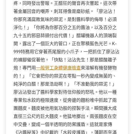
疼，同時發出警報。王醋狂的聲音再次響起，這次帶
著金屬回音的嘲弄，刺耳得像是磨砂紙。「廖沾沾！
你那充滿腐敗氣味的蒜泥，是對醬料學的侮辱！必須
淨化！」「你將為你那百分之五的醬油，以及百分之
九十五的邪惡蒜頭付出代價！」醋罐機器人的頂端裂
開，露出了一個巨大的管口，正在聚積藍色光芒。K-
999特務用它穿著燕尾服的小爪子，一把抓住了廖沾沾
的褲腳催促著他。「快點！沾沾先生！那是醋酸離子
炮！專門用
一般勞工身體健康檢查
來溶解有機發酵物
的！」「它會把你的蒜泥在零點一秒內變成無菌的、
純淨的白醋！那是浩劫啊！」「不准動我的蒜泥！」
廖沾沾發出了醬料學家對待信仰般的怒吼。他以一種
專業包水餃的極限速度，從旁邊的麵粉堆中抓起了兩
團麵皮。麵皮被他用氣功般的捏製手法，瞬間擴大成
直徑三公尺的巨大麵皮。他猛地擲出，兩張麵皮在空
中交疊，變成一個半透明的防禦護盾。這就是家傳
《沾醬秘笈》中記載的「水餃皮護盾」，薄韌而充滿