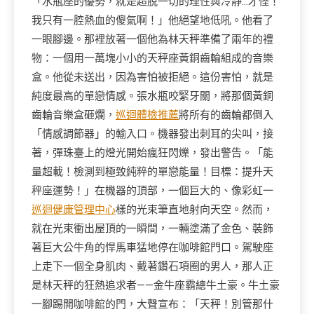
「水瓶座的優勢，就是超脫一切的理性與冷靜…才怪！
我只有一腔熱血的傻氣啊！」他絕望地低吼。他看了
一眼腳邊。那裡放著一個他為林天秤準備了兩年的禮
物：一個用一萬塊小小的天秤座黃銅齒輪組成的音樂
盒。他從未送出，因為害怕被拒絕。這份害怕，就是
純度最高的單戀情感。張水瓶咬緊牙關，將那個黃銅
齒輪音樂盒砸爛，
巡迴體檢推薦
將所有的齒輪都倒入
「情感調節器」的輸入口。機器發出刺耳的尖叫，接
著，彈珠臺上的燈光開始瘋狂閃爍，發出警告。「能
量超載！檢測到極致純粹的單戀能量！目標：提升天
秤座運勢！」在機器的頂部，一個巨大的、像彩虹一
巡迴健康管理中心
樣的光束筆直地射向天空。然而，
就在光束衝出屋頂的一瞬間，一輛塗滿了金色、裝飾
著巨大公牛角的悍馬車猛地停在咖啡館門口。駕駛座
上走下一個全身肌肉、戴著鑽石項圈的男人，那人正
是林天秤的狂熱追求者——金牛座霸總牛土豪。牛土豪
一腳踢開咖啡館的門，大聲宣布：「天秤！別管那什