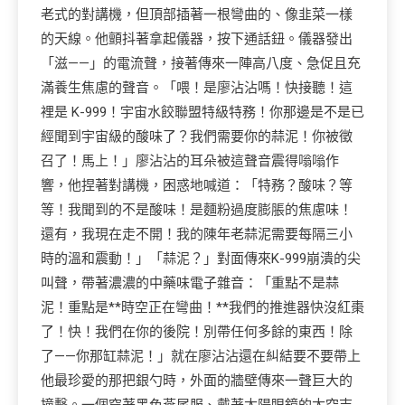
老式的對講機，但頂部插著一根彎曲的、像韭菜一樣
的天線。他顫抖著拿起儀器，按下通話鈕。儀器發出
「滋——」的電流聲，接著傳來一陣高八度、急促且充
滿養生焦慮的聲音。「喂！是廖沾沾嗎！快接聽！這
裡是 K-999！宇宙水餃聯盟特級特務！你那邊是不是已
經聞到宇宙級的酸味了？我們需要你的蒜泥！你被徵
召了！馬上！」廖沾沾的耳朵被這聲音震得嗡嗡作
響，他捏著對講機，困惑地喊道：「特務？酸味？等
等！我聞到的不是酸味！是麵粉過度膨脹的焦慮味！
還有，我現在走不開！我的陳年老蒜泥需要每隔三小
時的溫和震動！」「蒜泥？」對面傳來K-999崩潰的尖
叫聲，帶著濃濃的中藥味電子雜音：「重點不是蒜
泥！重點是**時空正在彎曲！**我們的推進器快沒紅棗
了！快！我們在你的後院！別帶任何多餘的東西！除
了——你那缸蒜泥！」就在廖沾沾還在糾結要不要帶上
他最珍愛的那把銀勺時，外面的牆壁傳來一聲巨大的
撞擊。一個穿著黑色燕尾服、戴著太陽眼鏡的太空吉