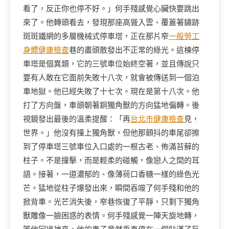
看了，反正你也停不好。」何手殘感覺心臟快要跳出
來了。他轉頭看去，發現那座高聳入雲、覆蓋著鏽跡
斑斑鐵網的多層機械式停車塔，正在那片窄
一般勞工
身體健康檢查
巷的盡頭散發出不正常的綠光。這棟停
車塔是個異類，它的三號車位始終空著，並且傳說只
要有人敢在它面前失敗十八次，就會被傳送到一個泊
車地獄。他已經失敗了十七次。現在是第十八次。他
打了方向盤，車頭朝著銅獨角獸的方向猛地偏轉。後
視鏡發出最後的溫柔提醒：「再
台北巿健康檢查
見，
世界。」他沒有撞上獨角獸，但他那顫抖的車尾卻擦
到了停車塔三號車位入口處的一根古老、佈滿苔蘚的
柱子。不是撞擊，而是輕柔的碰觸，像戀人之間的耳
語。接著，一道濃郁的、像薄荷口香糖一樣的綠色光
芒。猛地從柱子爆發出來，瞬間吞噬了何手殘和他的
掀背車。光芒消失後，窄巷恢復了平靜，只剩下獨角
獸雕像一臉困惑的表情。何手殘感覺一陣天旋地轉，