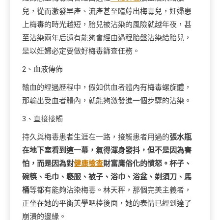
兒，從而激發早產、流產甚至臨蓐出梅毒兒，妊婦患
上梅毒的時光越短，胎兒被沾染的風險就越年夜，甚
至沾染兩年后還有能夠會經由過程胎盤沾染給胎兒，
是以妊婦必定要做好梅毒篩查任務。
2、血液傳佈
輸血的經過歷程中，假如供血者體內有梅毒螺旋體，
那輸出受血者體內，就能夠激發進一個步驟的沾染。
3、直接接觸
持久與梅毒患者生涯在一路，接觸患者用過的
張水瓶
在地下室看到這一幕，氣得渾身發抖，但不是因為害
怕，而是因為對
健康檢查
財富庸俗化的憤怒。杯子、
碗筷、毛巾、褻服、被子、浴巾、浴盆、剃須刀、馬
桶
等都有能夠沾染梅毒。林天秤，那個完美主義者，
正坐在她的平衡美學吧檯後面，她的表情已經到達了
崩潰的邊緣。