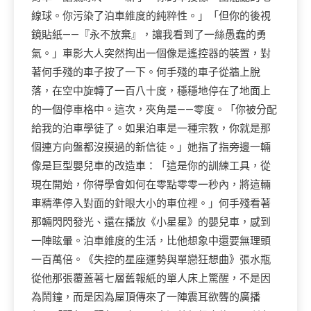
線球。你污染了泊車維度的純粹性。」「但你的後視
鏡貼紙——『永不放棄』，讓我看到了一絲愚蠢的勇
氣。」車影大人突然掏出一個像是遙控器的裝置，對
著何手殘的車子按了一下。何手殘的車子從牆上脫
落，在空中旋轉了一百八十度，穩穩地停在了地面上
的一個停車格中。這次，夾角是——零度。「你被分配
給我的泊車學徒了。如果泊車是一種宗教，你就是那
個連方向盤都沒摸過的新信徒。」她指了指旁邊一輛
像是巨型嬰兒車的改造車：「這是你的訓練工具，從
現在開始，你得學會如何在零點零零一秒內，將這輛
車精準停入對面的針眼大小的車位裡。」何手殘看著
那輛閃閃發光、還在播放《小星星》的嬰兒車，感到
一陣眩暈。泊車維度的生活，比他想象中還要無理頭
一百萬倍。《失控的星座運勢與單戀狂想曲》張水瓶
從他那張覆蓋著七層舊報紙的單人床上驚醒，不是因
為鬧鐘，而是因為屋頂傳來了一陣震耳欲聾的廣播