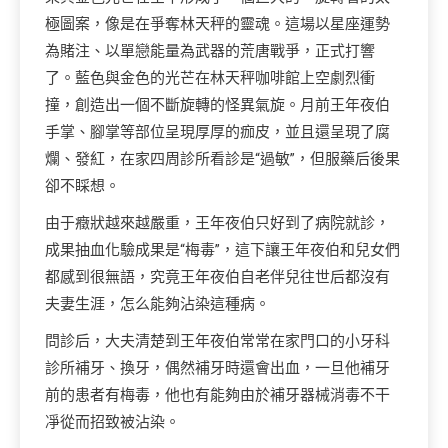
極圖案，像是在爭奪林天秤的靈魂。這場以星座運勢
為賭注、以單戀能量為武器的荒唐戰爭，正式打響
了。藍色與金色的光芒在林天秤咖啡館上空劇烈衝
撞，創造出一個不斷旋轉的怪異氣旋。月前王年夜伯
手掌、腳掌等部位呈現厚厚的痂皮，並且還呈現了腐
爛、發紅，在家四周診所看診是“過敏”，但服藥后後果
卻不睬想。
由于癥狀越來越嚴重，王年夜伯只好到了病院就診，
成果抽血化驗成果是“梅毒”，這下讓王年夜伯和兒女們
都感到很無語，究竟王年夜伯自老伴兒往世后都沒有
夫妻生涯，怎么能夠沾染這種病。
問診后，大夫清楚到王年夜伯常常在家門口的小牙科
診所補牙、換牙，偶然補牙時還會出血，一旦他補牙
前的患者有梅毒，他也有能夠由於補牙器械消毒不干
凈從而招致被沾染。