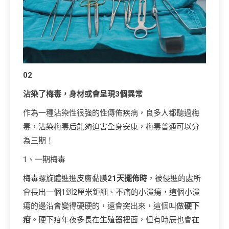
0
2
沾染了梅毒，身材或會呈現3個異常
作為一種沾染性很強的性傳佈疾病，良多人都聽過梅
毒，沾染梅毒后能夠迫害全身安康，梅毒普通可以分
為三期！
1、一期梅毒
梅毒螺旋體進進皮膚黏膜
21天擺佈時
，被侵進的處所
會長出一個1到2厘米鉅細、不痛的小潰瘍，這個小潰
瘍的邊沿會變得硬硬的，還會突出來，這個叫做
硬下
疳
。硬下疳年夜多長在生殖器裡面，但有時辰也會在