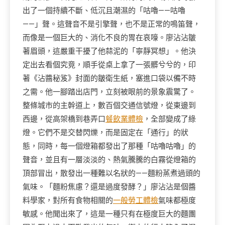
出了一個持續不斷、低沉且潮濕的「咕嚕——咕嚕
——」聲。這聲音不是引擎聲，也不是正常的鳴笛聲，
而像是一個巨大的、消化不良的胃在哀嚎。廖沾沾皺
著眉頭，這嚴重干擾了他蒜泥的「寧靜冥想」。他決
定出去看個究竟，順手從桌上拿了一張髒兮兮的，印
著《沾醬秘笈》封面的皺衛生紙，塞進口袋以備不時
之需。他一腳踏出店門，立刻被眼前的景象震驚了。
整條城市的主幹道上，數百個交通信號燈，從東邊到
西邊，從高架橋到巷弄口
餐飲業體檢
，全部變成了綠
燈。它們不是交替閃爍，而是固定在「通行」的狀
態，同時，每一個燈箱都發出了那種「咕嚕咕嚕」的
聲音，並且有一層淡淡的、熱氣騰騰的白霧從燈箱的
頂部冒出，散發出一種難以名狀的——麵粉蒸煮過頭的
氣味。「麵粉焦慮？還是過度發酵？」廖沾沾是個醬
料學家，對所有食物相關的
一般勞工體檢
氣味都極度
敏感。他聞出來了，這是一種只有在極度巨大的麵團