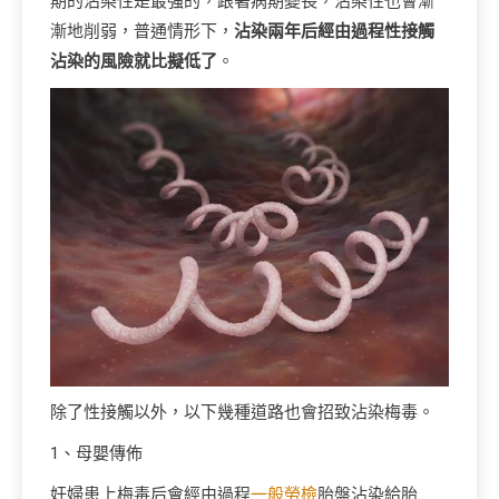
期的沾染性是最強的，跟著病期變長，沾染性也會漸
漸地削弱，普通情形下，
沾染兩年后經由過程性接觸
沾染的風險就比擬低了
。
除了性接觸以外，以下幾種道路也會招致沾染梅毒。
1、母嬰傳佈
妊婦患上梅毒后會經由過程
一般勞檢
胎盤沾染給胎