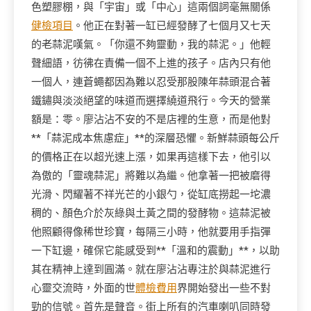
色塑膠棚，與「宇宙」或「中心」這兩個詞毫無關係
健檢項目
。他正在對著一缸已經發酵了七個月又七天
的老蒜泥嘆氣。「你還不夠靈動，我的蒜泥。」他輕
聲細語，彷彿在責備一個不上進的孩子。店內只有他
一個人，連蒼蠅都因為難以忍受那股陳年蒜頭混合著
鐵鏽與淡淡絕望的味道而選擇繞道飛行。今天的營業
額是：零。廖沾沾不安的不是店裡的生意，而是他對
**「蒜泥成本焦慮症」**的深層恐懼。新鮮蒜頭每公斤
的價格正在以超光速上漲，如果再這樣下去，他引以
為傲的「靈魂蒜泥」將難以為繼。他拿著一把被磨得
光滑、閃耀著不祥光芒的小銀勺，從缸底撈起一坨濃
稠的、顏色介於灰綠與土黃之間的發酵物。這蒜泥被
他照顧得像稀世珍寶，每隔三小時，他就要用手指彈
一下缸邊，確保它能感受到**「溫和的震動」**，以助
其在精神上達到圓滿。就在廖沾沾專注於與蒜泥進行
心靈交流時，外面的世
體檢費用
界開始發出一些不對
勁的信號。首先是聲音。街上所有的汽車喇叭同時發