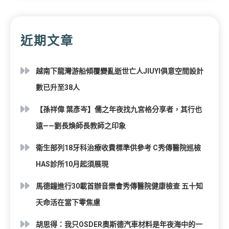
近期文章
越南下龍灣游船傾覆變亂逝世亡人JIUYI俱意空間設計
數已升至38人
【孫祥偉 葉彥岑】儒之年夜找九宮格分享者，其行也
遠——劉長煥師長教師之印象
衛生部列18牙科治療收費標準供參考 C秀傳醫院巡檢
HAS診所10月起須展現
馬德鐘進行30載首辦音樂會秀傳醫院健康檢查 五十知
天命活在當下零焦慮
胡思得：我只OSDER奧斯德汽車材料是年夜海中的一