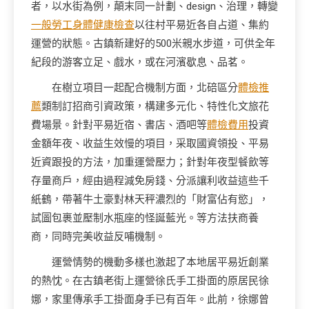
者，以水街為例，顛末同一計劃、design、治理，轉變
一般勞工身體健康檢查
以往村平易近各自占道、集約
運營的狀態。古鎮新建好的500米親水步道，可供全年
紀段的游客立足、戲水，或在河濱歇息、品茗。
在樹立項目一起配合機制方面，北碚區分
體檢推
薦
類制訂招商引資政策，構建多元化、特性化文旅花
費場景。針對平易近宿、書店、酒吧等
體檢費用
投資
金額年夜、收益生效慢的項目，采取國資領投、平易
近資跟投的方法，加重運營壓力；針對年夜型餐飲等
存量商戶，經由過程減免房錢、分派讓利收益這些千
紙鶴，帶著牛土豪對林天秤濃烈的「財富佔有慾」，
試圖包裹並壓制水瓶座的怪誕藍光。等方法扶商養
商，同時完美收益反哺機制。
運營情勢的機動多樣也激起了本地居平易近創業
的熱忱。在古鎮老街上運營徐氏手工掛面的原居民徐
娜，家里傳承手工掛面身手已有百年。此前，徐娜曾