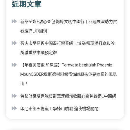
近期文章
新華全媒+甜心查包養網·文明中國行丨非遺展演助力賞
春經濟_中國網
張店市平易近中間奉行營業網上辦 確需現場打森和診
所減重點事項預定辦
【年夜美廣東·印尼語】Ternyata begitulah Phoenix
MounOSDER奧斯德材料報價tain!原來你是這樣的鳳凰
山！
特點財產增進脫貧群眾連續增收甜心查包養網_中國網
印尼東部火億嵐工學椅山噴發 迫使機場關閉