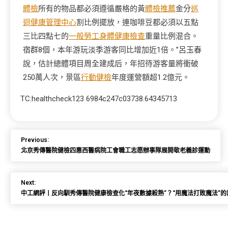
體檢
所有的物品都必須遵循嚴格的黃
體檢推薦
金分
巡
迴健康管理中心
割比例擺放，連咖啡豆都必須以五點
三比四點七的
一般勞工身體健康檢查
重量比例混合。
宿群8個，本年游玩淡季游客同比增加近1倍。”呂玉春
說，估計總體項目周全建成后，年招待游客量將衝破
250萬人次，景區
行動健檢
年度運營額超1.2億元。
TC:healthcheck123 6984c247c03738.64345713
Previous:
北京秀傳醫院健檢四惠西醫病院工會職工志愿辦事隊展開敬老義診運動
Next:
中工網評丨反向馴秀傳醫院健康檢查化“年夜數據殺熟”？“用魔法打敗魔法”的