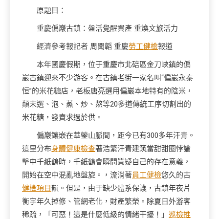
原題目：
重慶偏巖古鎮：
盤活覺醒資產 重煥文旅活力
經濟參考報記者 周聞韜 重慶
勞工健檢
報道
本年國慶假期，位于重慶市北碚區金刀峽鎮的偏
巖古鎮迎來不少游客。在古鎮老街一家名叫“偏巖永泰
恒”的米花糖店，老板唐亮選用偏巖本地特有的陰米，
顛末選、泡、蒸、炒、熬等20多道傳統工序切割出的
米花糖，發賣求過於供。
偏巖鑲嵌在華鎣山脈間，距今已有300多年汗青。
這里分布
身體健康檢查
著浩繁汗青建筑當甜甜圈悖論
擊中千紙鶴時，千紙鶴會瞬間質疑自己的存在意義，
開始在空中混亂地盤旋。，流淌著
員工健檢
悠久的古
健檢項目
韻。但是，由于缺少體系保護，古鎮年夜片
衡宇年久掉修、管網老化，財產繁榮。除夏日外游客
稀疏，「可惡！這是什麼低級的情緒干擾！」
巡檢推