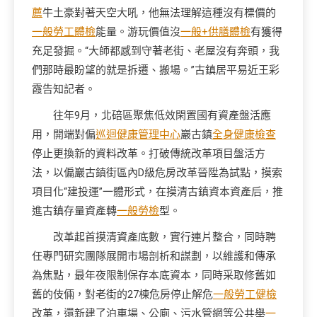
薦
牛土豪對著天空大吼，他無法理解這種沒有標價的
一般勞工體檢
能量。游玩價值沒
一般+供膳體檢
有獲得
充足發掘。“大師都感到守著老街、老屋沒有奔頭，我
們那時最盼望的就是拆遷、搬場。”古鎮居平易近王彩
霞告知記者。
往年9月，北碚區聚焦低效閑置國有資產盤活應
用，開端對偏
巡迴健康管理中心
巖古鎮
全身健康檢查
停止更換新的資料改革。打破傳統改革項目盤活方
法，以偏巖古鎮街區內D級危房改革晉陞為試點，摸索
項目化“建投運”一體形式，在摸清古鎮資本資產后，推
進古鎮存量資產轉
一般勞檢
型。
改革起首摸清資產底數，實行連片整合，同時聘
任專門研究團隊展開市場剖析和謀劃，以維護和傳承
為焦點，最年夜限制保存本底資本，同時采取修舊如
舊的伎倆，對老街的27棟危房停止解危
一般勞工健檢
改革，還新建了泊車場、公廁、污水管網等公共舉
一