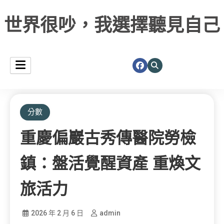
世界很吵，我選擇聽見自己
分數
重慶偏巖古秀傳醫院勞檢
鎮：盤活覺醒資產 重煥文
旅活力
2026 年 2 月 6 日
admin