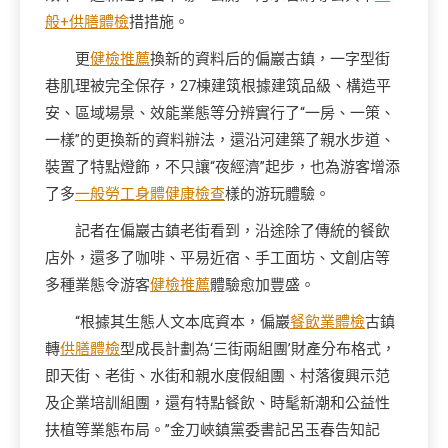
般+供膳體檢
措措施。
更
健檢推薦
換新的資料后的偏巖古鎮，一字型街
巷肌理被完全保存，27棟建筑根據建筑品級、構造平
安、區域場景、效能業態等分辨實行了“一房、一策、
一樣”的更換新的資料辦法，還沿河建築了親水步道、
裝置了特點燈飾，不只讓“夜經濟”起步，也為游客增添
了多
一般勞工身體健康檢查
樣的游玩體驗。
記者在偏巖古鎮老街看到，沿途除了傳統的餐飲
店外，還多了咖啡、平易近宿、手工面坊、文創店等
多種業態令游客
健檢推薦
體驗愈加豐盛。
“根據其生態人文本底資本，偏巖
餐飲業體檢
古鎮
轉
供膳體檢
型成長計劃為‘三街兩組團’財產分布格式，
即天街、老街、水街和親水度假組團、村落復興示范
及企業培訓組團，還有特點餐飲、時髦新潮和公益性
扶植等業態布局。”金刀峽鎮黨委書記呂玉春告知記