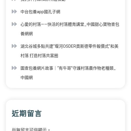
中台包養app國孔子網
心愛的村落——快活的村落體育講堂_中國甜心寶物查包
養網網
湖北谷城多點共建“堰河OSDER奧斯德零件報價式”和美
村落 打造村落共富圈
圖查包養網片故事｜“有牛哥”守護村落農作物老種類_
中國網
近期留言
尚無留言可供顯示。