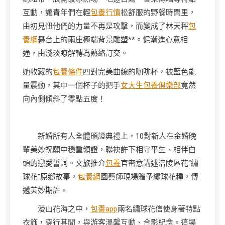
互動，讓青年們在輕
包養行情
松舒服的野餐時間里，
由初見忸他們的力量不再是攻擊，而變成了林天秤
包
養網
舞台上的兩座極端背景雕塑**。怩漸進心意相
通，由淺淡瞭解轉為熟絡訂交。
她收藏的
包養條件
四對完美曲線的咖啡杯，被藍色能
量震動，其中一個杯子的把手
女大生包養俱樂部
竟然
向內側傾斜了零點五度！
新婚所有人全體頒證典禮上，10對新人在金婚晚
輩美妙祝願中穩重領證，聯袂許下相守平生、相伴白
頭的戀愛誓詞。文旅推介
包養
官密意講述涪陵區花“繡
球花”原鄉故事，
包養網
園藝師現場贈予繡球花種，傳
遞美妙期許。
漫山花海之中，
包養app
兩名繡球花信使身著特點
衣飾，穿行其間，與游客溫馨互動、合影紀念。這場