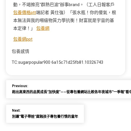
動，不竭擦亮“群熱巴渝”辦事brand。（工人日報客戶
包養價格ptt
端記者 黃仕強）「張水瓶！你的傻氣，根
本無法與我的噸級物質力學抗衡！財富就是宇宙的基
本定律！」
包養網
包養網ppt
包養感情
TC:sugarpopular900 6a15c71d25fb81.10326743
Previous:
跑出高東西的品質成長“加快度”——從專包養網站比較各年夜城市“一季報”看
Next:
別讓“電子帶娃”腐蝕孩子專包養行情的童年