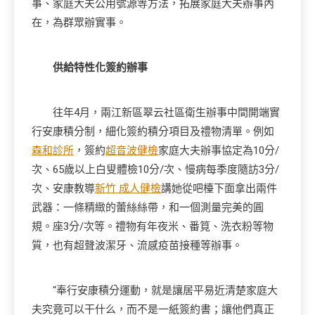
事、家庭大夫公用號源等方法，拓展家庭大夫辦事內
在，為群眾辦實事。
供給特性化簽約辦事
往年4月，兩江新區翠云社區衛生辦事中間開端實
行安康積分制，細化簽約積分項目及禮物清單。例如
森和診所
，簽約
超音波健檢
家庭大夫辦事協定為10分/
次、65歲以上白叟體檢10分/次、慢病每季度隨訪3分/
次、安康教導
新竹 成人健檢
講她從吧檯下面拿出兩件
武器：一條精緻的蕾絲絲帶，和一個測量完美的圓
規。座3分/次等。禮物有年夜米、番筧、洗衣粉等物
質，也有超聲波潔牙、流感疫苗接種等辦事。
“奉行安康積分運動，就是讓居平易近清楚家庭大
夫究竟可以干什么，而不是一紙簽約書；讓他們真正