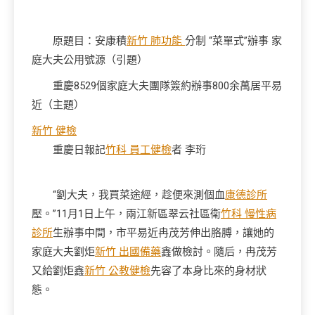
原題目：安康積
新竹 肺功能
分制 “菜單式”辦事 家
庭大夫公用號源（引題）
重慶8529個家庭大夫團隊簽約辦事800余萬居平易
近（主題）
新竹 健檢
重慶日報記
竹科 員工健檢
者 李珩
“劉大夫，我買菜途經，趁便來測個血
康德診所
壓。”11月1日上午，兩江新區翠云社區衛
竹科 慢性病
診所
生辦事中間，市平易近冉茂芳伸出胳膊，讓她的
家庭大夫劉炬
新竹 出國備藥
鑫做檢討。隨后，冉茂芳
又給劉炬鑫
新竹 公教健檢
先容了本身比來的身材狀
態。