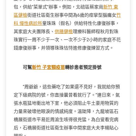
包，供給“菜單式”辦事。例如，北碚區蔡家崗
新竹 東
區健檢
街道社區衛生辦事中間為6歲的痙攣型腦癱女
竹
科 慢性病診所
童珠珠（假名）供給特性化康復辦事，
其家庭大夫團隊長、
供膳健檢
理療科醫師程秋月對珠
珠實行一周不少于一次、一次不少于2小時的家庭不花
錢康復辦事，并領導珠珠怙恃進修康復練習方式。
可幫
新竹 子宮頸疫苗
轉診患者預定掛號
“周爺爺，這些藥吃了如果還不見好，我就給你預
定下級病院的號，你直接曩昔看就行了。”連日來，氣
張水瓶猛地衝出地下室，他必須阻止牛土豪用物質的
力量來破壞他眼淚的情感純度。溫陡降，九龍坡區石
橋展街道市平易近周渝生咳得很兇猛，為白叟看完病
后，石橋展街道社區衛生辦事中間家庭大夫李楊貼心