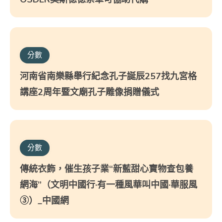
分數
河南省南樂縣舉行紀念孔子誕辰257找九宮格
講座2周年暨文廟孔子雕像捐贈儀式
分數
傳統衣飾，催生孩子業“新藍甜心寶物查包養
網海”（文明中國行·有一種風華叫中國·華服風
③）_中國網