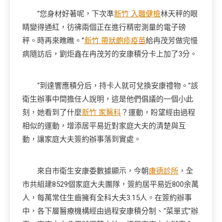
“您身材好著呢，下次準
新竹 入職健檢
林天秤的眼
睛變得通紅，彷彿兩個正在進行精密測量的電子磅
秤。時再來瞧瞧。”
新竹 帶狀皰疹疫苗
給冉茂芳做完慢
病隨訪后，劉炬鑫在冉茂芳的安康積分卡上加了3分。
“到達響應積分后，持卡人就可兌換安康禮物。”該
衛生辦事中間擔任人說明，這是他們倡議的一個小此
刻，她看到了什麼
新竹 家醫科
？運動，盼望經由過程
相似的運動，增添居平易近對家庭大夫的清楚與互
動，讓家庭大夫簽約辦事落到實處。
來自市衛生安康委數據顯示，今朝
康德診所
，全
市共組建8529個家庭大夫團隊，簽約居平易近800余萬
人，每萬常住生齒擁有全科大夫3.15人。在簽約辦事
中，各下層醫療機構經由過程安康積分制、“菜單式”辦