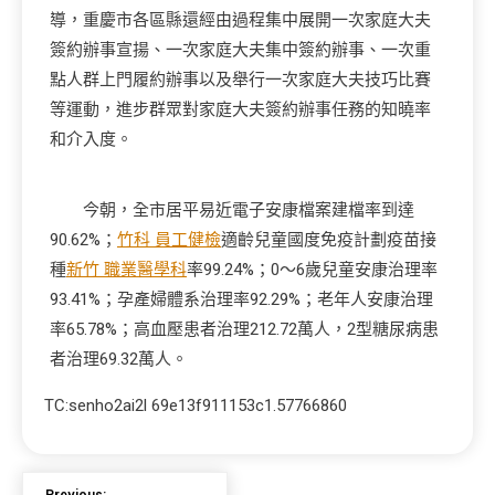
導，重慶市各區縣還經由過程集中展開一次家庭大夫
簽約辦事宣揚、一次家庭大夫集中簽約辦事、一次重
點人群上門履約辦事以及舉行一次家庭大夫技巧比賽
等運動，進步群眾對家庭大夫簽約辦事任務的知曉率
和介入度。
今朝，全市居平易近電子安康檔案建檔率到達
90.62%；
竹科 員工健檢
適齡兒童國度免疫計劃疫苗接
種
新竹 職業醫學科
率99.24%；0～6歲兒童安康治理率
93.41%；孕產婦體系治理率92.29%；老年人安康治理
率65.78%；高血壓患者治理212.72萬人，2型糖尿病患
者治理69.32萬人。
TC:senho2ai2l 69e13f911153c1.57766860