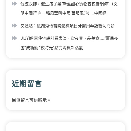
傳統衣飾，催生孩子業“新藍甜心寶物查包養網海”（文
明中國行·有一種風華叫中國·華服風③）_中國網
交通站：感謝秀傳醫院體檢項目牙醫用華語親切問診
JIUYI俱意住宅設計看表演、賞夜景、品美食……“夏季夜
游”成新寵 “夜時光”點亮消費新活氣
近期留言
尚無留言可供顯示。