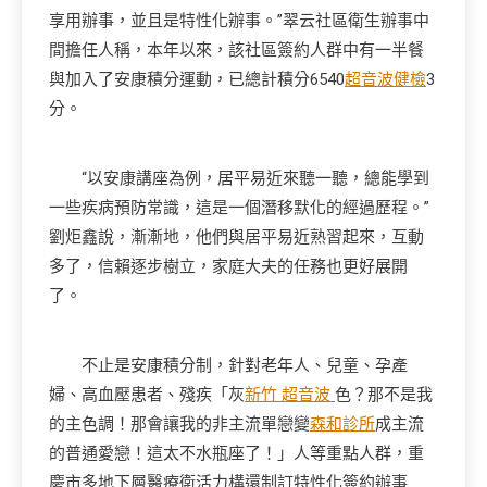
享用辦事，並且是特性化辦事。”翠云社區衛生辦事中
間擔任人稱，本年以來，該社區簽約人群中有一半餐
與加入了安康積分運動，已總計積分6540
超音波健檢
3
分。
“以安康講座為例，居平易近來聽一聽，總能學到
一些疾病預防常識，這是一個潛移默化的經過歷程。”
劉炬鑫說，漸漸地，他們與居平易近熟習起來，互動
多了，信賴逐步樹立，家庭大夫的任務也更好展開
了。
不止是安康積分制，針對老年人、兒童、孕產
婦、高血壓患者、殘疾「灰
新竹 超音波
色？那不是我
的主色調！那會讓我的非主流單戀變
森和診所
成主流
的普通愛戀！這太不水瓶座了！」人等重點人群，重
慶市多地下層醫療衛活力構還制訂特性化簽約辦事