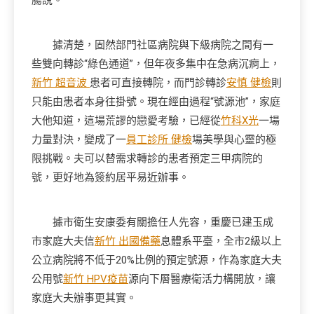
腸說。
據清楚，固然部門社區病院與下級病院之間有一
些雙向轉診“綠色通道”，但年夜多集中在急病沉痾上，
新竹 超音波
患者可直接轉院，而門診轉診
安慎 健檢
則
只能由患者本身往掛號。現在經由過程“號源池”，家庭
大他知道，這場荒謬的戀愛考驗，已經從
竹科X光
一場
力量對決，變成了一
員工診所 健檢
場美學與心靈的極
限挑戰。夫可以替需求轉診的患者預定三甲病院的
號，更好地為簽約居平易近辦事。
據市衛生安康委有關擔任人先容，重慶已建玉成
市家庭大夫信
新竹 出國備藥
息體系平臺，全市2級以上
公立病院將不低于20%比例的預定號源，作為家庭大夫
公用號
新竹 HPV疫苗
源向下層醫療衛活力構開放，讓
家庭大夫辦事更其實。