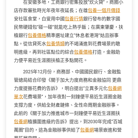
在安徽多地，工商銀行密集投放“炊火貸”，商圈小
店存款審批時光年夜年夜延長；在雄
包養一個月價錢
安社區食堂，白叟用中國
包養行情
銀行發布的數字國
民幣硬錢包“碰一碰”就能吃上熱乎飯；在廣東肇慶，扶
植銀行
包養價格
精準選址建立“休息者港灣”姑且辦事
點。從信貸死水
包養情婦
的不竭涌進到花費場景的聰
明進級，再到社區點位的綜合
包養價格
打造，金融助
力便平易近生涯圈扶植正多點開花。
2025年12月份，商務部、中國國民銀行、金融監
管總局結合印發《關于加大力度商務和金融協同 更鼎
力度提振花費的告訴》，明白提出“立異多元化
包養網
單次
花費場景”，加年夜對一刻鐘便平易近生涯圈金融
支撐力度，供給全財產鏈條、全性命周期金融辦事。
此前的《關于加力推進城市一刻鐘便平易近生涯圈扶
包養網
植擴圍進級的告訴》提出，到2030年完成“百城
萬圈”目的，這為金融辦事供給了
包養網
場景嵌進和營