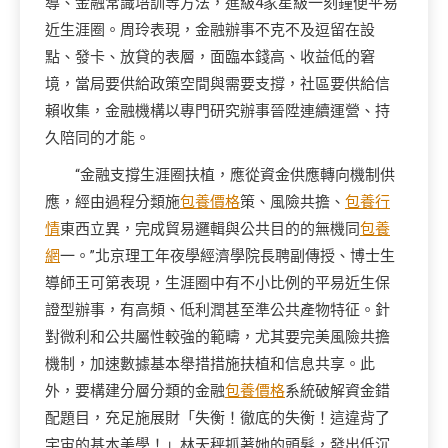
導、金融常識培訓等方法，進級4家星級一刻鐘便平易
近生涯圈。周玲表現，金融辦事不克不及逗留在設
點、發卡、放貸的表層，面臨本錢高、收益低的窘
境，當局要供給政策空間與需要支撐，社區要供給信
賴收集，金融機構以專門研究辦事晉陞連續運營、持
久陪同的才能。
“金融支撐生涯圈扶植，應從資金供應轉向機制供
應，經由過程分類施
包養價格
策、風險共擔、
包養行
情
東西立異，完成貿易邏輯與公共目的的無機同
包養
網
一。”北京理工年夜學經濟學院長聘副傳授、博士生
導師王可第表現，生涯圈中有不小比例的平易近生保
證型辦事，有高頻、低利潤甚至準公共產物特征。針
對微利和公共屬性較強的範疇，尤其要完美風險共擔
機制，加速數據基本舉措措施扶植和信息共享。此
外，要構建分層分類的金融
包養價格
系統破解資金錯
配題目，充足施展財「失衡！徹底的失衡！這違背了
宇宙的基本美學！」林天秤抓著她的頭髮，發出低沉