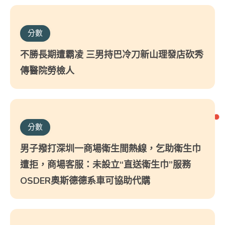
分數
不勝長期遭霸凌 三男持巴冷刀新山理發店砍秀
傳醫院勞檢人
分數
男子撥打深圳一商場衛生間熱線，乞助衛生巾
遭拒，商場客服：未設立“直送衛生巾”服務
OSDER奧斯德德系車可協助代購