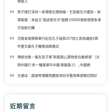
勞檢人
男子撥打深圳一商場衛生間熱線，乞助衛生巾遭拒，商
場客服：未設立“直送衛生巾”服務 OSDER奧斯德德系車
可協助代購
河南省南樂縣舉行紀念孔子誕辰257找九宮格講座2周
年暨文廟孔子雕像捐贈儀式
傳統衣飾，催生孩子業“新藍甜心寶物查包養網海”（文
明中國行·有一種風華叫中國·華服風③）_中國網
交通站：感謝秀傳醫院體檢項目牙醫用華語親切問診
近期留言