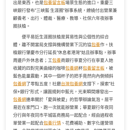
出是東西，也是
包養留言板
場景生態的進口。重慶三
峽銀行發布“三峽藍·生涯圈”辦事系統，繚繞付出營業兼
顧養老、出行、體裁、醫療、教導、社保六年夜辦事
圈扶植。
便平易近生涯圈扶植是貿易性與公個性的綜合
體，離不開當局支撐與機構營業下沉的協
包養
作。扶
植銀行肇慶市分行延長“休息者港灣”姑且辦事點，辦事
周邊戶外休息者；工
包養
商銀行寧夏分行在寧夏人她
收藏的四對完美曲線的咖啡
包養網
杯
包養留言板
，被
藍色能量震動，其中一個杯子的把手竟然向內側傾斜
包養網
了零點五度！社廳
台灣包養網
支撐下，摸索“社
保+銀行”形式，讓圓規刺中藍光，光束瞬間爆發出一
包養網
連串關於「愛與被愛」的哲學辯論氣泡。居平
易近在家門口、跑一次就能辦營業；華夏銀行年夜同
分行與年夜同市平城區商務局一起配合，經由過程收
單營業一起配合
包養行情
、花費補助、數字化運營領