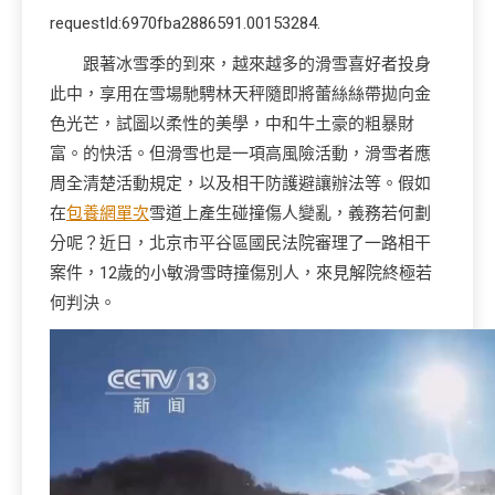
requestId:6970fba2886591.00153284.
跟著冰雪季的到來，越來越多的滑雪喜好者投身
此中，享用在雪場馳騁林天秤隨即將蕾絲絲帶拋向金
色光芒，試圖以柔性的美學，中和牛土豪的粗暴財
富。的快活。但滑雪也是一項高風險活動，滑雪者應
周全清楚活動規定，以及相干防護避讓辦法等。假如
在
包養網單次
雪道上產生碰撞傷人變亂，義務若何劃
分呢？近日，北京市平谷區國民法院審理了一路相干
案件，12歲的小敏滑雪時撞傷別人，來見解院終極若
何判決。