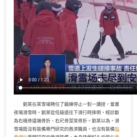
劉某在某雪場聘任了鍛練停止一對一講授，當晝
夜場滑雪時，劉某從低級道往下滑行時摔倒，經診斷
為右橈骨遠端骨折、右尺骨莖突骨折。劉某以為，滑
雪場既沒有裝備專門研究的救濟職員，也沒有裝備
包