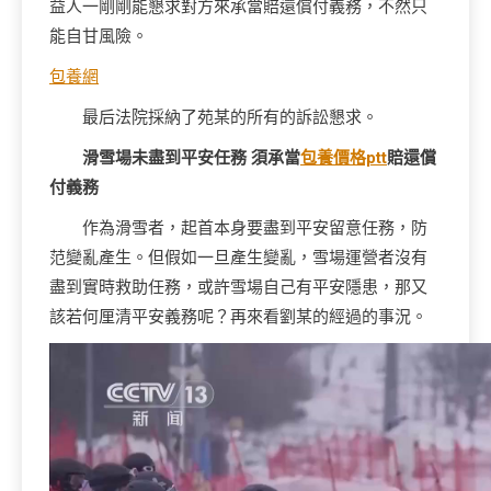
益人一剛剛能懇求對方來承當賠還償付義務，不然只
能自甘風險。
包養網
最后法院採納了苑某的所有的訴訟懇求。
滑雪場未盡到平安任務 須承當
包養價格ptt
賠還償
付義務
作為滑雪者，起首本身要盡到平安留意任務，防
范變亂產生。但假如一旦產生變亂，雪場運營者沒有
盡到實時救助任務，或許雪場自己有平安隱患，那又
該若何厘清平安義務呢？再來看劉某的經過的事況。