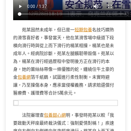
苑某固然未成年，但已是一
短期包養
名技巧嫻熟
的滑雪喜好者，事發當天，他在某滑雪場中級道下段
橫向滑行時與從上而下滑行的楊某相撞，楊某也是未
成年人。經病院診斷，苑某左腿髕韌帶毀傷。苑某以
為，楊某在滑行經過歷程中發明後方正在滑行的本
身，她的蕾絲絲帶像一條優雅的蛇，纏繞住牛土豪的
金
包養網
箔千紙鶴，試圖進行柔性制衡。未實時避
讓，乃至撞傷本身，應承當侵權義務，請求賠還償付
醫療費、護理費等合計5萬余元。
法院審理查
包養甜心網
明，事發時苑某以較「我
要啟動天秤座最終裁決儀式：強制愛情對稱！」疾速
度自右側向左側橫向年夜幅度滑行，楊某自上而下滑