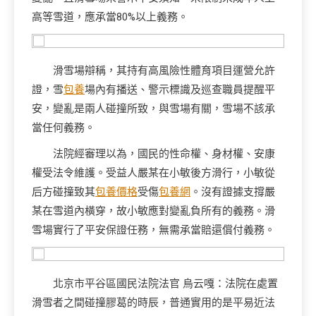
高等雪道，應承當80%以上義務。
滑雪場辯稱，其持有高風險性體育項目運營允許
證，雪
包養
場內有播送、警示標識及巡查職員提醒平
安，變亂是兩人碰撞所致，與雪場有關，雪場不該承
當任何義務。
法院經審理以為，國民的性命權、身材權、安康
權受法令維護。受益人嚴某在小敏後方滑行，小敏從
后方碰撞致其
包養價格
受傷
包養網
。沒有證據支撐嚴
某在雪道內橫穿，故小敏應對變亂負所有的義務。滑
雪場實行了平安保證任務，無需承當賠還償付義務。
北京市平谷區國民法院法官 烏云嘎：法院在處置
滑雪者之間碰撞膠葛的時辰，普通實用的是平易近法