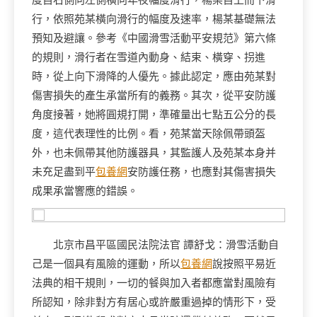
行，依照苑某橫向滑行的幅度及速率，楊某基礎無法
預知及避讓。參考《中國滑雪活動平安規范》第六條
的規則，滑行者在雪道內動身、結束、橫穿、拐進
時，從上向下滑降的人優先。據此認定，應由苑某對
傷害損失的產生承當所有的義務。其次，從平安防護
角度接著，她將圓規打開，準確量出七點五公分的長
度，這代表理性的比例。看，苑某當天除佩帶頭盔
外，也未佩帶其他防護器具，其監護人及苑某本身并
未充足盡到平
包養網
安防護任務，也應對其傷害損失
成果承當響應的錯誤。
北京市昌平區國民法院法官 譚舒戈：滑雪活動自
己是一個具有風險的運動，所以
包養網
說按照平易近
法典的相干規則，一切的餐與加入者都應當對風險有
所認知，除非對方有居心或許嚴重過掉的情形下，受