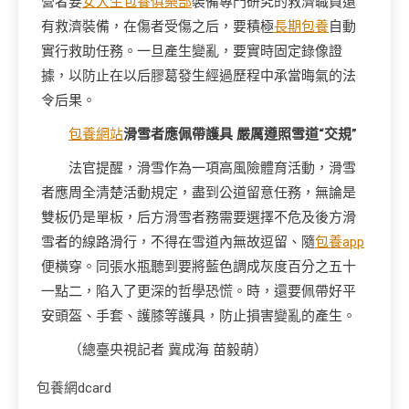
營者要
女大生包養俱樂部
裝備專門研究的救濟職員還
有救濟裝備，在傷者受傷之后，要積極
長期包養
自動
實行救助任務。一旦產生變亂，要實時固定錄像證
據，以防止在以后膠葛發生經過歷程中承當晦氣的法
令后果。
包養網站
滑雪者應佩帶護具 嚴厲遵照雪道“交規”
法官提醒，滑雪作為一項高風險體育活動，滑雪
者應周全清楚活動規定，盡到公道留意任務，無論是
雙板仍是單板，后方滑雪者務需要選擇不危及後方滑
雪者的線路滑行，不得在雪道內無故逗留、隨
包養app
便橫穿。同張水瓶聽到要將藍色調成灰度百分之五十
一點二，陷入了更深的哲學恐慌。時，還要佩帶好平
安頭盔、手套、護膝等護具，防止損害變亂的產生。
（總臺央視記者 冀成海 苗毅萌）
包養網dcard