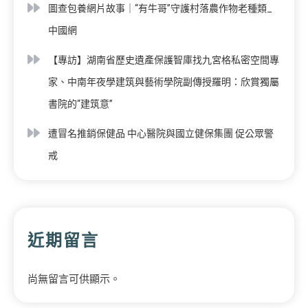
圖查包養網片故事｜“有牛哥”守護村落農作物老種類_
中國網
【專訪】湖南省歷史遺產保護智庫找九宮格私密空間專
家、中南年夜學建筑與藝術學院副傳授羅明：欣賞獨屬
書院的“建筑意”
遭冒名推銷保健品 中心醫院與國立健保集團 促公眾警
戒
近期留言
尚無留言可供顯示。