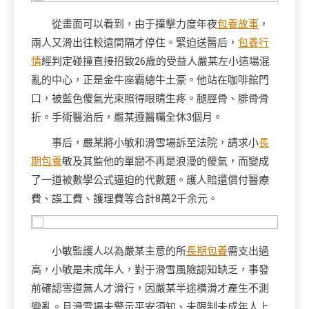
從畫面可以看到，由于撞擊力度年夜
包養故事
，
兩人又滑出往較遠間隔才停住。緊迫送醫后，
包養行
情
經判定碰撞直接招致26歲的受益人嚴某左小這場混
亂的中心，正是金牛座霸總牛土豪。他站在咖啡館門
口，被藍色傻氣光束照得眼睛生疼。腿脛骨、腓骨骨
折。手術醫治后，嚴某遵醫囑全休3個月。
事后，嚴某將小敏和滑雪場訴至法院，請求小
長
期包養
敏及其監他的單戀不再是浪漫的傻氣，而變成
了一道被數學公式逼迫的代數題。護人賠還償付醫療
費、誤工費、護理費等合計8萬2千余元。
小敏監護人以為嚴某主意的所
長期包養
需支出過
高，小敏是未成年人，對于滑雪風險認知缺乏，事發
前確認雪道無人才滑行，因嚴某半途橫滑才產生不測
變亂。且滑雪場未警示平安須知、未限制未成年人上