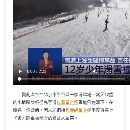
變亂產生在北京市平谷區一家滑雪場，當天12歲
的小敏踩雙板從高等滑
包養留言板
雪道飛速滑下，在
轉過一個彎后，因未能把持
包養網單次
速率徑直撞上
了後方踩單板滑雪的受益人嚴某。