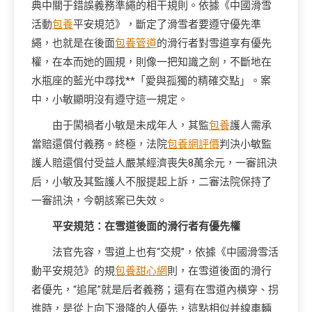
典中關于錯誤義務準繩的相干規則。依據《中國滑雪
活動
包養
平安規范》，斷定了滑雪者要遵守優先準
繩，也就是在後面
包養管道
的滑行者對雪道享有優先
權，在本而她的圓規，則像一把知識之劍，不斷地在
水瓶座的藍光中尋找**「愛與孤獨的精確交點」。案
中，小敏顯明沒有遵守這一規定。
由于闖禍者小敏是未成年人，其監
包養
護人需承
當賠還償付義務。終極，法院
包養網評價
判決小敏監
護人賠還償付受益人嚴某經濟喪失8萬余元，一審訊決
后，小敏及其監護人不服提起上訴，二審法院保持了
一審訊決，今朝該案已失效。
平安規范：在雪道後面的滑行者有優先權
法官先容，雪道上也有“交規”，依據《中國滑雪活
動平安規范》的規
包養甜心網
則，在雪道後面的滑行
者優先，“追尾”就是后者義務；還有在雪道內橫穿、拐
進時，是從上向下滑降的人優先，這點相似并線車輛