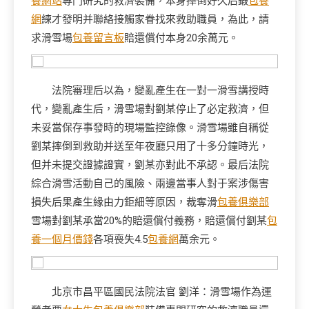
養網站
專門研究的救濟裝備，本身摔倒好久后鍛
包養
網
練才發明并聯絡接觸家眷找來救助職員，為此，請
求滑雪場
包養留言板
賠還償付本身20余萬元。
法院審理后以為，變亂產生在一對一滑雪講授時
代，變亂產生后，滑雪場對劉某停止了必定救濟，但
未妥當保存事發時的現場監控錄像。滑雪場雖自稱從
劉某摔倒到救助并送至年夜廳只用了十多分鐘時光，
但并未提交證據證實，劉某亦對此不承認。最后法院
綜合滑雪活動自己的風險、兩邊當事人對于案涉傷害
損失后果產生緣由力鉅細等原因，裁奪滑
包養俱樂部
雪場對劉某承當20%的賠還償付義務，賠還償付劉某
包
養一個月價錢
各項喪失4.5
包養網
萬余元。
北京市昌平區國民法院法官 劉洋：滑雪場作為運