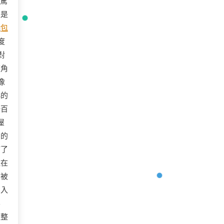
的駕
像是
殘
包
度
對
夾角
像
小的
一百
屋
您的
滿了
住在
團被
陷入
潟
正整