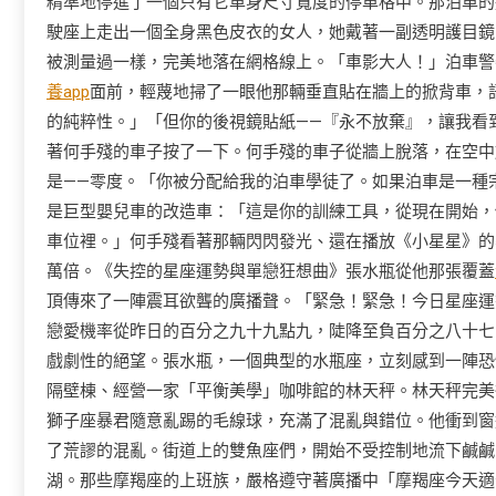
精準地停進了一個只有它車身尺寸寬度的停車格中。那泊車的
駛座上走出一個全身黑色皮衣的女人，她戴著一副透明護目鏡
被測量過一樣，完美地落在網格線上。「車影大人！」泊車警
養app
面前，輕蔑地掃了一眼他那輛垂直貼在牆上的掀背車，
的純粹性。」「但你的後視鏡貼紙——『永不放棄』，讓我看
著何手殘的車子按了一下。何手殘的車子從牆上脫落，在空中
是——零度。「你被分配給我的泊車學徒了。如果泊車是一種
是巨型嬰兒車的改造車：「這是你的訓練工具，從現在開始，
車位裡。」何手殘看著那輛閃閃發光、還在播放《小星星》的
萬倍。《失控的星座運勢與單戀狂想曲》張水瓶從他那張覆蓋
頂傳來了一陣震耳欲聾的廣播聲。「緊急！緊急！今日星座運
戀愛機率從昨日的百分之九十九點九，陡降至負百分之八十七
戲劇性的絕望。張水瓶，一個典型的水瓶座，立刻感到一陣恐
隔壁棟、經營一家「平衡美學」咖啡館的林天秤。林天秤完美
獅子座暴君隨意亂踢的毛線球，充滿了混亂與錯位。他衝到窗
了荒謬的混亂。街道上的雙魚座們，開始不受控制地流下鹹鹹
湖。那些摩羯座的上班族，嚴格遵守著廣播中「摩羯座今天適