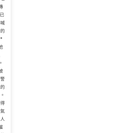
傳
已
地喊
時的
*
他
進
。
被
「警
他的
曲。
爍得
敗氣
器人
催