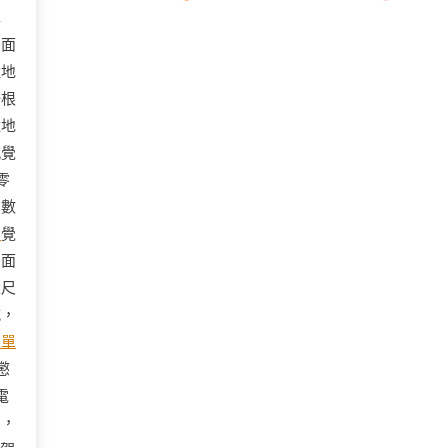
車
它面
猛地
一根
猛地
感覺
零
無數
養
覺
四面
量尺
喊，
網單
懲
電
態，