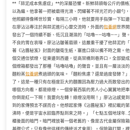
**「蒜泥成本焦慮症」**的深層恐懼。新鮮蒜頭每公斤的價
以為繼。他拿著一把被磨得光滑、閃耀著不祥光芒的小銀勺，
他照顧得像稀世珍寶，每隔三小時，他就要用手指彈一下缸邊，
在廖沾沾專注於與蒜泥進行心靈交流時，外面的
包養網
世界開
發出了一個持續不斷、低沉且潮濕的「咕嚕——咕嚕——」聲
不良的胃在哀嚎。廖沾沾皺著眉頭，這嚴重干擾了他蒜泥的「
著《沾醬秘笈》封面的皺衛生紙，塞進口袋以備不時之需。他
個交通信號燈，從東邊到西邊，從高架橋到巷弄口，全部變成
個燈箱都發出了那種「咕嚕咕嚕」的聲音，並且有一層淡淡的
麵粉蒸
包養網
煮過頭的氣味。「麵粉焦慮？還是過度發酵？」
了，這是一種只有在極度巨大的麵團因為壓力過大而散發出的
哪個方向看，都是綠燈。一個穿著西裝的男人小心翼翼地把車
你倒是紅一下啊！我要向左轉！綠燈沒用啊！」廖沾沾感覺到
到的家傳預言不謀而合。他想起家傳《沾醬秘笈》裡記載的第
沸時，便是宇宙水餃臨界點到來之時。」「七點五個地球年…
櫃後面的暗門。暗門裡放著一個老舊的、像是古代金屬保險箱
基礎公式，只有像他這樣的傳統派才會用）。保險箱打開，裡