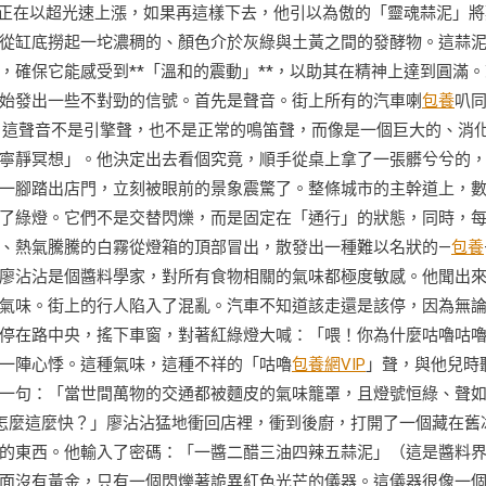
格正在以超光速上漲，如果再這樣下去，他引以為傲的「靈魂蒜泥」將
從缸底撈起一坨濃稠的、顏色介於灰綠與土黃之間的發酵物。這蒜
確保它能感受到**「溫和的震動」**，以助其在精神上達到圓滿。
始發出一些不對勁的信號。首先是聲音。街上所有的汽車喇
包養
叭
。這聲音不是引擎聲，也不是正常的鳴笛聲，而像是一個巨大的、消
寧靜冥想」。他決定出去看個究竟，順手從桌上拿了一張髒兮兮的
一腳踏出店門，立刻被眼前的景象震驚了。整條城市的主幹道上，
了綠燈。它們不是交替閃爍，而是固定在「通行」的狀態，同時，
、熱氣騰騰的白霧從燈箱的頂部冒出，散發出一種難以名狀的—
包養
廖沾沾是個醬料學家，對所有食物相關的氣味都極度敏感。他聞出
氣味。街上的行人陷入了混亂。汽車不知道該走還是該停，因為無
停在路中央，搖下車窗，對著紅綠燈大喊：「喂！你為什麼咕嚕咕
一陣心悸。這種氣味，這種不祥的「咕嚕
包養網VIP
」聲，與他兒時
一句：「當世間萬物的交通都被麵皮的氣味籠罩，且燈號恒綠、聲
怎麼這麼快？」廖沾沾猛地衝回店裡，衝到後廚，打開了一個藏在舊
的東西。他輸入了密碼：「一醬二醋三油四辣五蒜泥」（這是醬料
面沒有黃金，只有一個閃爍著詭異紅色光芒的儀器。這儀器很像一