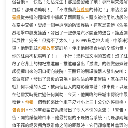
促著他。「快點！沾沾先生！那是醋酸離子炮！專門用來溶解
白醋！那是浩劫啊！」「不准動我
包養網
的蒜泥！」廖沾沾發
養網
從旁邊的麵粉堆中抓起了兩團麵皮。麵皮被他用氣功般的
在空中交疊，變成一個半透明的防禦護盾。這就是家傳《沾醬
烈地擊中麵皮護盾，發出了一聲像是汽水開蓋的聲音。護盾劇
延展性！完美！但撐不了太久！」K-999焦急地大喊，中藥
望。他跑到蒜
包養故事
泥缸前，使出他搬運食材的全部力量，
你的紅棗枸杞燃料了！」「不行！燃料是文明的基礎！沒了紅
啟了它背上的枸杞推進器。推進器發出「滋滋」的輕微煎煮聲，
起從撞出來的洞口衝向後院。王醋狂的醋罐機器人發出尖叫：
氣波震碎，發出了最後的哀鳴。廖沾沾的宇宙冒險，就在這片
戰》何手殘的人生，被兩個巨大的陰影籠罩著：停車費，以及
在他需要時提供過任何幫助。今天，他面臨的是城市傳說中最
窄巷。
包養
一個看起來比他車子尺寸小上三十公分的停車格，
包養網
。他的車載語音系統發出了令人不快的女聲：「警告，
告，開始緩慢地倒車。他最討厭的不是語音系統，而是那兩塊
值不菲的銅製獨角獸雕像之間的距離時，它們卻像兩片羞澀的