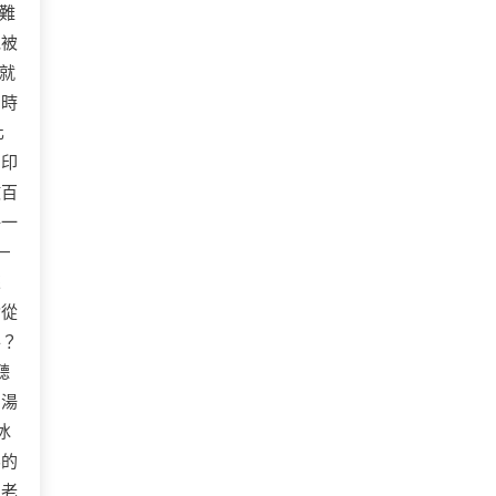
難
泥被
就
同時
化
，印
數百
每一
—
來
論從
嚕？
聽
如湯
冰
界的
個老