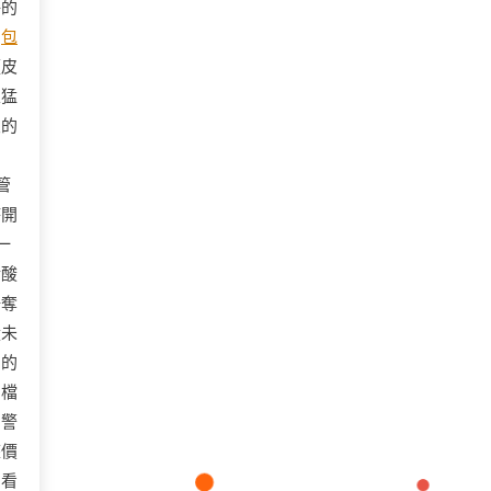
淨的
，
包
麵皮
束猛
皮的
管
時開
一
醋酸
爭奪
從未
間的
倒檔
了警
座價
別看