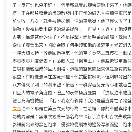
了，反正你也停不好。」何手殘感覺心臟快要跳出來了。他轉
塔，正在那片窄巷的盡頭散發出不正常的綠光。這棟停車塔是
前失敗十八次，就會被傳送到一個泊車地獄。他已經失敗了十
偏轉。後視鏡發出最後的溫柔提醒：「再見，世界。」他沒有
古老、佈滿苔蘚的柱子。不是撞擊，而是輕柔的碰觸，像戀人
從柱子爆發出來，瞬間吞噬了何手殘和他的掀背車。光芒消失
一陣天旋地轉，等他回過神來，他的車子竟然垂直停在一個貼
零零零零九度偏差。」落款人是「倒車王」。他趕緊從車窗探
白線和編號組成的巨大網格。這裡的空氣聞起來像是新買的輪
很重，有時像漂浮在游泳池裡。他試圖按喇叭，但喇叭發出的
八方傳來了刺耳的剎車聲，接著，一群穿著反光背心和戴著白
和巨大的電子角度儀，臉上的表情極度嚴肅。「違反泊車維度
聲音充滿機械感。「我、我沒有斜停！我只是垂直停在了牆壁
次
直泊車？那是在第三次元的行為，在這裡，你的車體與停車
罰的內容是：無限次觀看一部名為**《新手泊車七百次失敗
影裡開出來的黑色跑車，優雅地從網格的邊緣漂移而過。跑車