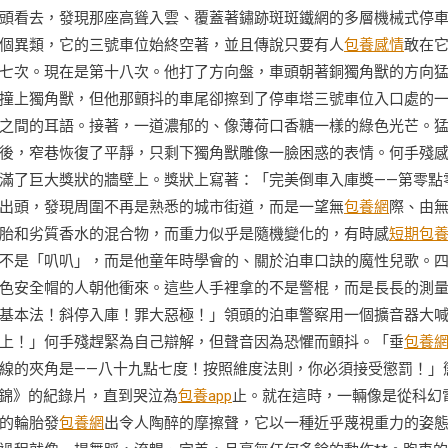
頭看去，發現那座高聳入雲、覆蓋著鏽跡斑斑鐵網的多層機械式停
個異類，它的三號車位始終空著，並且傳說只要有人
包養感情
敢在
七次。現在是第十八次。他打了方向盤，車頭朝著銅獨角獸的方向
撞上獨角獸，但他那顫抖的車尾卻擦到了停車塔三號車位入口處的
之間的耳語。接著，一道濃郁的、像薄荷口香糖一樣的綠色光芒。
後，窄巷恢復了平靜，只剩下獨角獸雕像一臉困惑的表情。何手殘
滿了巨大獎狀的牆壁上。獎狀上寫著：「完美倒車入庫獎——第零點
出頭，發現周圍不再是熟悉的城市街道，而是一望無
包養網
際、由
胎和劣質香水的混合物，而重力似乎是隨機變化的，有時感
短期包
不是「叭叭」，而是他童年時學會的、關於泊車口訣的魔性兒歌。
色安全帽的人朝他衝來。這些人手裡拿的不是警棍，而是長長的測
基本法！斜停入庫！罪大惡極！」領頭的泊車警察用一個擴音器大
上！」何手殘趕緊為自己辯解，但聲音因為恐懼而顫抖。「垂
包養
線的夾角是——八十九點七度！按照維度法則，你必須接受懲罰！」
集錦》的紀錄片，直到哭泣為
包養app
止。就在這時，一輛像是從科幻
的輪胎發
包養網
出令人陶醉的摩擦聲，它以一種近乎蔑視重力的姿