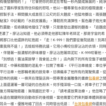
有機發酵物的！」「它會把你的蒜泥在零點一秒內變成無菌的、純
出了醬料學家對待信仰般的怒吼。他以一種專業包水餃的極限速度
捏製手法，瞬間擴大成直徑三公尺的巨大麵皮。他猛地擲出，兩張
秘笈》中記載的「水餃皮護盾」，薄韌而充滿彈性。藍色離子炮光
烈震動，但奇蹟般地擋住了攻擊，只是散發出濃郁的麵香。「這麵
味更濃了。廖沾沾知道，他必須帶走他那缸陳年老蒜泥，那是宇宙的希
將那口比他還胖的缸抱起。「走！K-999！我們要從後院逃跑！別再
棗我飛不遠！」吉娃娃特務抗議。它用小嘴咬住廖沾沾的衣領，同
伴隨著一股濃郁的蔘味爆發。廖沾沾抱著蒜泥缸、K-999咬著他，
「別想逃！醬油黨餘孽！我會追上你！」店內剩下的所有空盤子被
蒜泥、中藥和醋酸的混亂中，拉開了帷幕。《平行泊車維度：車位
平行泊車。他那輛老舊的掀背車，彷彿繼承了他所有的駕駛焦慮，
恐怖的挑戰，一條夾在理髮店與一間專賣金屬雕像的畫廊
包養網
之
上面還灑著一層可疑的白色粉末。何手殘深吸一口氣。將車子打了
後方障礙物距離：無限趨近於零。」「請考慮放棄治療。」他忽略
永遠在關鍵時刻自動收折的後視鏡。當他需要它們來判斷車體與那
耳朵一樣，優雅地縮了回去。同時發出低語：「
台灣包養網
你還是