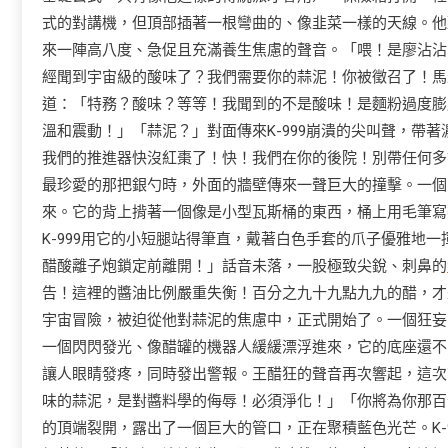
式的對講機，但頂部插著一根彎曲的、像韭菜一樣的天線。他
來一陣高八度、急促且充滿養生焦慮的聲音。「喂！是廖沾沾嗎
經聞到宇宙級的酸味了？我們需要你的蒜泥！你被徵召了！馬
道：「特務？酸味？等等！我聞到的不是酸味！是麵粉過度膨
溫和震動！」「蒜泥？」對面傳來K-999崩潰的尖叫聲，帶著
我們的推進器快沒紅棗了！快！我們在你的後院！別帶任何多
最珍愛的那把銀勺時，外面的牆壁傳來一聲巨大的撞擊。一個
來。它的背上揹著一個像是小型瓦斯桶的東西，桶上用毛筆寫
K-999用它的小短腿站得筆直，戴著白色手套的爪子優雅地
醋酸離子炮鎖定前離開！」話音未落，一股極致尖銳、刺鼻的
告！這裡的醬油比例嚴重失衡！百分之九十九點九九的醋，才
宇宙冒險，被迫從他對蒜泥的焦慮中，正式開始了。一個狂妄
一個閃閃發光、像醋罐的機器人緩緩漂浮進來，它的底座還不
讓人眼睛發疼，同時發出警報。王醋狂的聲音再次響起，這次
味的蒜泥，是對醬料學的侮辱！必須淨化！」「你將為你那百
的頂端裂開，露出了一個巨大的管口，正在聚積藍色光芒。K-