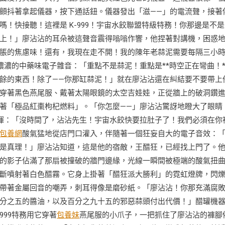
顫抖著拿起儀器，按下通話鈕。儀器發出「滋——」的電流聲，接著
！快接聽！這裡是 K-999！宇宙水餃聯盟特級特務！你那邊是不是
上！」廖沾沾的耳朵被這聲音震得嗡嗡作響，他捏著對講機，困惑
脹的焦慮味！還有，我現在走不開！我的陳年老蒜泥需要每隔三小
濃濃的中藥味電子雜音：「重點不是蒜泥！重點是**時空正在彎曲！*
餘的東西！除了——你那缸蒜泥！」就在廖沾沾還在糾結要不要帶上
穿著黑色燕尾服、戴著太陽眼鏡的太空吉娃娃，正從牆上的破洞鑽
著「極品紅棗枸杞燃料」。「你怎麼——」廖沾沾驚訝地瞪大了眼睛
一揮：「沒時間了，沾沾先生！宇宙水餃快要拉肚子了！我們必須在你
包養網
酸氣猛地從店門口灌入，伴隨著一個狂妄自大的電子音效：
是真理！」廖沾沾知道，這是他的宿敵，王醋狂，已經找上門了。
的影子佔滿了那扇被撞破的牆門邊緣，光線一瞬間被極端的酸氣扭
斷噴射著白色醋霧。它身上掛著「醋狂派大勝利」的霓虹燈牌，閃
帶著金屬回音的嘲弄，刺耳得像是磨砂紙。「廖沾沾！你那充滿腐
分之五的醬油，以及百分之九十五的邪惡蒜頭付出代價！」醋罐機
999特務用它穿著
包養妹
燕尾服的小爪子，一把抓住了廖沾沾的褲腳