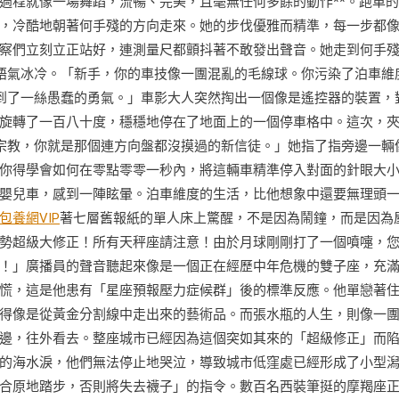
過程就像一場舞蹈，流暢、完美，且毫無任何多餘的動作**。跑車
，冷酷地朝著何手殘的方向走來。她的步伐優雅而精準，每一步都
察們立刻立正站好，連測量尺都顫抖著不敢發出聲音。她走到何手
語氣冰冷。「新手，你的車技像一團混亂的毛線球。你污染了泊車維
到了一絲愚蠢的勇氣。」車影大人突然掏出一個像是遙控器的裝置，
旋轉了一百八十度，穩穩地停在了地面上的一個停車格中。這次，
宗教，你就是那個連方向盤都沒摸過的新信徒。」她指了指旁邊一輛
你得學會如何在零點零零一秒內，將這輛車精準停入對面的針眼大
嬰兒車，感到一陣眩暈。泊車維度的生活，比他想象中還要無理頭
包養網VIP
著七層舊報紙的單人床上驚醒，不是因為鬧鐘，而是因為
勢超級大修正！所有天秤座請注意！由於月球剛剛打了一個噴嚏，
！」廣播員的聲音聽起來像是一個正在經歷中年危機的雙子座，充
慌，這是他患有「星座預報壓力症候群」後的標準反應。他單戀著
得像是從黃金分割線中走出來的藝術品。而張水瓶的人生，則像一
邊，往外看去。整座城市已經因為這個突如其來的「超級修正」而
的海水淚，他們無法停止地哭泣，導致城市低窪處已經形成了小型
合原地踏步，否則將失去襪子」的指令。數百名西裝筆挺的摩羯座