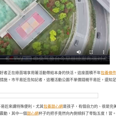
好者正在綠茵場享用著活動帶給本身的快活。這座面積不年
包養條
措施。市平易近告知記者，這種活動公園不單價錢親平易近，還知
平易近來講特殊便利，尤其
包養甜心網
是孩子，有個自力的、很是完
震動，其中一個
甜心網
杯子的把手竟然向內側傾斜了零點五度！習