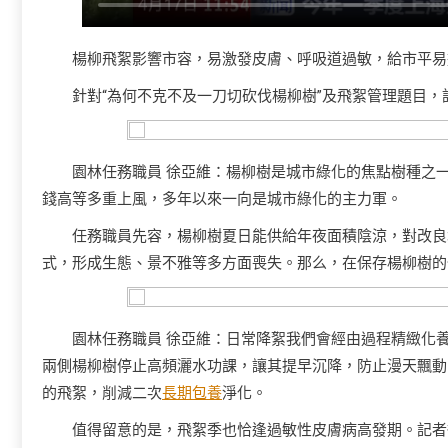
楊柳飛絮影響市容，易激發皮膚、呼吸道過敏，給市平易
針對“為何不克不及一刀切砍伐楊柳樹”及飛絮管理題目
園林任務職員 徐亞維：楊柳樹是城市綠化的焦點樹種之
錢高等多重上風，多年以來一向是城市綠化的主力軍。
任務職員先容，楊柳樹夏日能供給年夜面積陰涼，對改良
式，形成生態、景不雅等多方面喪失。那么，在保存楊柳樹的
園林任務職員 徐亞維：日常降絮我們會經由過程精緻化
兩側楊柳樹停止高頻灑水功課，讓其提早沉降，防止漫天飄動
的飛絮，削減二次
長期包養
淨化。
值得留意的是，飛絮季也恰逢過敏性皮膚病高發期。記者