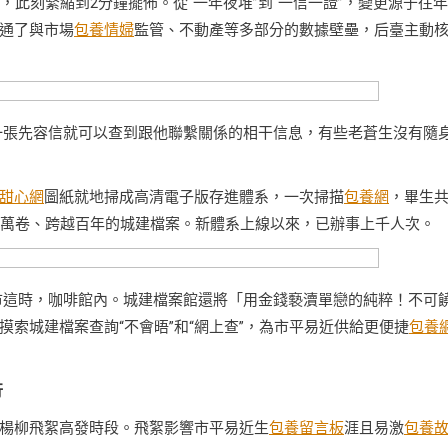
，此刻緊縮到2分鐘擺佈。從“一年夜堆”到“一信一證”，變更源于往
通了與市場
包養情婦
監管、不動產等多部分的數據壁壘，后臺主動
一張先容信就可以查到跟他聯繫關係的相干信息，有些老蒼生沒有隨
甜心網
圖紙就地掃成高清電子版存進體系，一次掃描
包養網
，畢生
多萬卷、跨越百年的城建檔案。新體系上線以來，已辦事上千人次。
市這時，咖啡館內。城建檔案館還將「用金錢褻瀆單戀的純粹！不可
索城建檔案查詢“不會晤”和“網上查”，為市平易近供給更便捷
包養
行
楊柳飛絮高發時段。飛絮影響市平易近生
包養留言板
涯且易激
包養