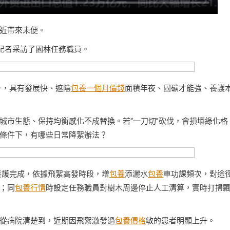
近帶來未便。
，記者采訪了園林任務職員。
一，具有發展快、遮陰
包養一個月價錢
面積年夜、固碳才能強、養護
城市生態、保持均衡感化不成替換。若“一刀切”砍伐，會損壞綠化格
條件下，有哪些日常降絮辦法？
養護完成，依據飛絮高發時段，增
包養
添灑水
包養
車功課頻次，對途
；同
包養行情
時設定任務職員對樹木周邊停止人工清算，實時打掃
從病院清楚到，近期因飛絮激發過
包養價格
敏的患者明顯上升。