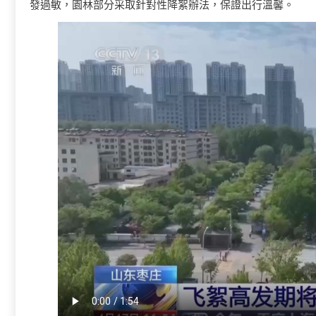
發過敏，園林部分采取針對性降絮辦法，保證出行溫馨。