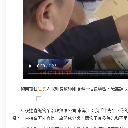
物業擔任
包養
人宋師長教師剛接辦一個長幼區，急需調取
年夜連鑫誠物業治理無限公司 宋海江：我「牛先生，你
衡。」直接拿著先容信，拿著成分證，節儉了良多時光和不用