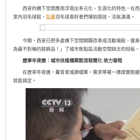
西安的橋下空間應用浮現出多元化、生涯化的特色，在西
室內羽毛球館，
包養
羽毛球喜好者們揮拍競技，活氣滿滿。
今朝，西安已把多處橋下空間開闢改革成活動場館、健身
為最不對稱的裝飾品！」了城市焦點區活動空間缺乏的短板，
遼寧年夜連：城市扶植檔案館流程簡化 效力晉陞
在遼寧年夜連，曩昔查城建檔案，需求帶著一摞證實跑腿
就能搞定。