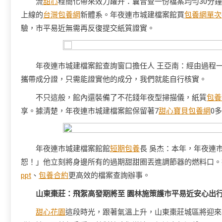
流
甜心
程簡化帶來效力躍升：曩昔查一份檔案均勻30分鐘
上線的
台灣包養網
新體系。年夜連市城建檔案館買
包養網單次
驗，市平易近無需再反復提交紙質證實。
年夜連市城建檔案館查詢窗口擔任人 王亞南：經由過程
攜帶成分證，只需能證實他的成分，我們就能自行核實。
不只這般，館內還裝備了不花錢年夜型掃描儀，紙質
包養
享。據清楚，年夜連市城建檔案館保留著7
甜心寶貝包養網
0
年夜連市城建檔案館館
短期包養
長 吳杰：本年，年夜連
恕！」他立刻將身邊所有的過期甜甜圈丟進調節器的燃料口。摸
ppt
、
包養合約
更高效的檔案查詢辦事。
山東棗莊：飛絮高發期將至 園林施策護市平易近安心出
甜心花園
這段時光，跟著氣溫上升，山東棗莊城區將迎來