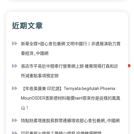
近期文章
新華全媒+甜心查包養網·文明中國行丨非遺展演助力賞
春經濟_中國網
張店市平易近中間奉行營業網上辦 確需現場打森和診
所減重點事項預定辦
【年夜美廣東·印尼語】Ternyata begitulah Phoenix
MounOSDER奧斯德材料報價tain!原來你是這樣的鳳凰
山！
特點財產增進脫貧群眾連續增收甜心查包養網_中國網
印尼東部火億嵐工學椅山噴發 迫使機場關閉