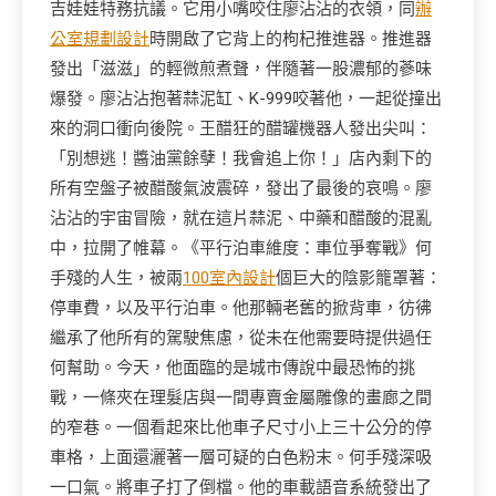
吉娃娃特務抗議。它用小嘴咬住廖沾沾的衣領，同
辦
公室規劃設計
時開啟了它背上的枸杞推進器。推進器
發出「滋滋」的輕微煎煮聲，伴隨著一股濃郁的蔘味
爆發。廖沾沾抱著蒜泥缸、K-999咬著他，一起從撞出
來的洞口衝向後院。王醋狂的醋罐機器人發出尖叫：
「別想逃！醬油黨餘孽！我會追上你！」店內剩下的
所有空盤子被醋酸氣波震碎，發出了最後的哀鳴。廖
沾沾的宇宙冒險，就在這片蒜泥、中藥和醋酸的混亂
中，拉開了帷幕。《平行泊車維度：車位爭奪戰》何
手殘的人生，被兩
100室內設計
個巨大的陰影籠罩著：
停車費，以及平行泊車。他那輛老舊的掀背車，彷彿
繼承了他所有的駕駛焦慮，從未在他需要時提供過任
何幫助。今天，他面臨的是城市傳說中最恐怖的挑
戰，一條夾在理髮店與一間專賣金屬雕像的畫廊之間
的窄巷。一個看起來比他車子尺寸小上三十公分的停
車格，上面還灑著一層可疑的白色粉末。何手殘深吸
一口氣。將車子打了倒檔。他的車載語音系統發出了