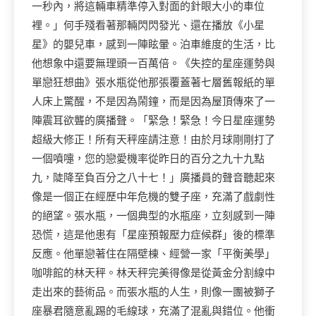
一秒內，將這輛車精準停入對面的針眼大小的車位
裡。」何手殘看著那輛閃閃發光、還在播放《小星
星》的嬰兒車，感到一陣眩暈。泊車維度的生活，比
他想象中還要無理頭一百萬倍。《失控的星座運勢與
單戀狂想曲》張水瓶從他那張覆蓋著七層舊報紙的單
人床上驚醒，不是因為鬧鐘，而是因為屋頂傳來了一
陣震耳欲聾的廣播聲。「緊急！緊急！今日星座運勢
超級大修正！所有天秤座請注意！由於月球剛剛打了
一個噴嚏，您的戀愛機率從昨日的百分之九十九點
九，陡降至負百分之八十七！」廣播員的聲音聽起來
像是一個正在經歷中年危機的雙子座，充滿了戲劇性
的絕望。張水瓶，一個典型的水瓶座，立刻感到一陣
恐慌，這是他患有「星座預報壓力症候群」後的標準
反應。他單戀著住在隔壁棟、經營一家「平衡美學」
咖啡館的林天秤。林天秤完美得像是從黃金分割線中
走出來的藝術品。而張水瓶的人生，則像一團被獅子
座暴君隨意亂踢的毛線球，充滿了混亂與錯位。他衝