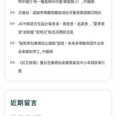
明中國行·有一種風華叫中國·華服風③）_中國網
交通站：感謝秀傳醫院體檢項目牙醫用華語親切問診
JIUYI俱意住宅設計看表演、賞夜景、品美食……“夏季夜
游”成新寵 “夜時光”點亮消費新活氣
“點對查包養網站比擬點”返崗！各地多舉動保證外出休
息者暖和停工_中國網
《紅花綠葉》獲台包養網站金雞獎最佳中小本錢故事片
獎
近期留言