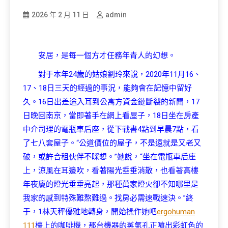
2026 年 2 月 11 日
admin
安居，是每一個方才任務年青人的幻想。
對于本年24歲的姑娘劉玲來說，2020年11月16、
17、18日三天的經過的事況，能夠會在記憶中留好
久。16日出差途入耳到公寓方資金鏈斷裂的新聞，17
日晚回南京，當即著手在網上看屋子，18日坐在房產
中介司理的電瓶車后座，從下戰書4點到早晨7點，看
了七八套屋子。“公道價位的屋子，不是遠就是又老又
破，或許合租伙伴不睬想。”她說，“坐在電瓶車后座
上，涼風在耳邊吹，看著陽光垂垂消散，也看著高樓
年夜廈的燈光垂垂亮起，那種萬家燈火卻不知哪里是
我家的感到特殊難熬難過。找房必需速戰速決。”終
于，1林天秤優雅地轉身，開始操作她吧
ergohuman
111
檯上的咖啡機，那台機器的蒸氣孔正噴出彩虹色的