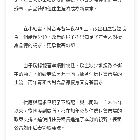
更，年青人更重視棲身的品德，更喜愛特性化的生涯
辦事，高品德的租住生涯將成為新需求。
在小紅書、抖音等各年夜APP上，改出租屋曾經成
為一個話題分類，改后的屋子不只知足了年青人對棲
身品德的請求，更承載著幻想。
由于房錢報答率絕對較低，房主缺少進級改革衡
宇的動力，招致老舊房源一向占據著住房租賃市場的
主流，而年青租客對高品德棲身又有著需求。
供應與需求呈現了不婚配。與此同時，自2016年
以來，從國度到處所，都在加年夜對住房租賃市場的
政策支撐。這使得住房租賃進進了本錢的視野，長租
公寓如雨后春筍般涌現。