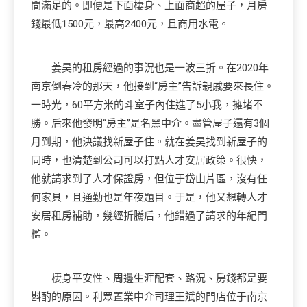
間滿足的。即便是下面棲身、上面商超的屋子，月房
錢最低1500元，最高2400元，且商用水電。
姜昊的租房經過的事況也是一波三折。在2020年
南京倒春冷的那天，他接到“房主”告訴親戚要來長住。
一時光，60平方米的斗室子內住進了5小我，擁堵不
勝。后來他發明“房主”是名黑中介。盡管屋子還有3個
月到期，他決議找新屋子住。就在姜昊找到新屋子的
同時，也清楚到公司可以打點人才安居政策。很快，
他就請求到了人才保證房，但位于岱山片區，沒有任
何家具，且通勤也是年夜題目。于是，他又想轉人才
安居租房補助，幾經折騰后，他錯過了請求的年紀門
檻。
棲身平安性、周邊生涯配套、路況、房錢都是要
斟酌的原因。利眾置業中介司理王斌的門店位于南京