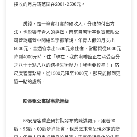
接收的月房錢范圍在2001-2500元。
房錢，是一筆實打實的硬收入，分歧的付出方
法，也影響年青人的選擇。南京自若衡宇租賃無限公
司營銷運營中間總監李振華說，年青人假如月支出
5000元，普通會拿出1500元來住宿，當薪資從5000元
降到4000元時，住「現在，我的咖啡館正在承受百分
之八十七點八八的結構失衡壓力！我需要校準！」宿
尺度響應緊縮，從1500元降至1000元，那只能搬到更
遠一點的處所。
盼長租公寓
辦事能進級
58安居客房產研討院發布的陳述顯示，跟著90
后、95后、00后步進社會，租房需求會呈現必定的變