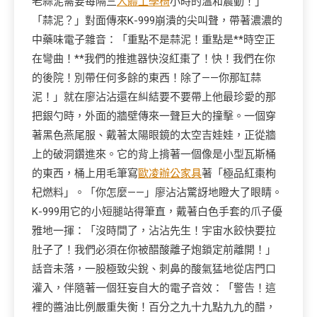
老蒜泥需要每隔三
人體工學椅
小時的溫和震動！」
「蒜泥？」對面傳來K-999崩潰的尖叫聲，帶著濃濃的
中藥味電子雜音：「重點不是蒜泥！重點是**時空正
在彎曲！**我們的推進器快沒紅棗了！快！我們在你
的後院！別帶任何多餘的東西！除了——你那缸蒜
泥！」就在廖沾沾還在糾結要不要帶上他最珍愛的那
把銀勺時，外面的牆壁傳來一聲巨大的撞擊。一個穿
著黑色燕尾服、戴著太陽眼鏡的太空吉娃娃，正從牆
上的破洞鑽進來。它的背上揹著一個像是小型瓦斯桶
的東西，桶上用毛筆寫
歐凌辦公家具
著「極品紅棗枸
杞燃料」。「你怎麼——」廖沾沾驚訝地瞪大了眼睛。
K-999用它的小短腿站得筆直，戴著白色手套的爪子優
雅地一揮：「沒時間了，沾沾先生！宇宙水餃快要拉
肚子了！我們必須在你被醋酸離子炮鎖定前離開！」
話音未落，一股極致尖銳、刺鼻的酸氣猛地從店門口
灌入，伴隨著一個狂妄自大的電子音效：「警告！這
裡的醬油比例嚴重失衡！百分之九十九點九九的醋，