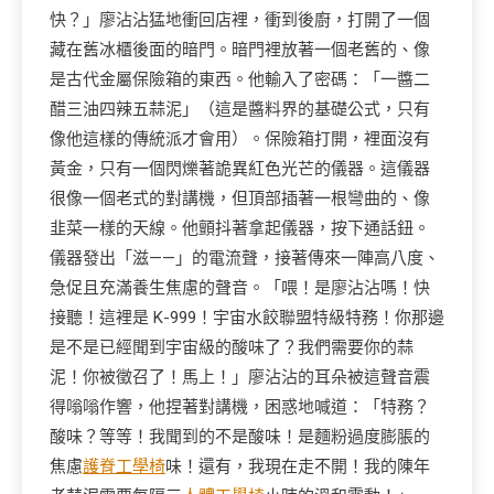
快？」廖沾沾猛地衝回店裡，衝到後廚，打開了一個
藏在舊冰櫃後面的暗門。暗門裡放著一個老舊的、像
是古代金屬保險箱的東西。他輸入了密碼：「一醬二
醋三油四辣五蒜泥」（這是醬料界的基礎公式，只有
像他這樣的傳統派才會用）。保險箱打開，裡面沒有
黃金，只有一個閃爍著詭異紅色光芒的儀器。這儀器
很像一個老式的對講機，但頂部插著一根彎曲的、像
韭菜一樣的天線。他顫抖著拿起儀器，按下通話鈕。
儀器發出「滋——」的電流聲，接著傳來一陣高八度、
急促且充滿養生焦慮的聲音。「喂！是廖沾沾嗎！快
接聽！這裡是 K-999！宇宙水餃聯盟特級特務！你那邊
是不是已經聞到宇宙級的酸味了？我們需要你的蒜
泥！你被徵召了！馬上！」廖沾沾的耳朵被這聲音震
得嗡嗡作響，他捏著對講機，困惑地喊道：「特務？
酸味？等等！我聞到的不是酸味！是麵粉過度膨脹的
焦慮
護脊工學椅
味！還有，我現在走不開！我的陳年