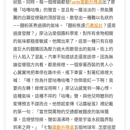
狀態，同時，每一個燈箱都發
Funte電動升降桌
出了那
種「咕嚕咕嚕」的聲音，並且有一層淡淡的、熱氣騰
騰的白霧從燈箱的頂部冒出，散發出一種難以名狀的
——麵粉蒸煮過頭的氣味。「麵粉焦慮
巧寓設計
？還是
過度發酵？」廖沾沾是個醬料學家，對所有食物相關
的氣味都極度敏感。他聞出來了，這是一種只有在極
度巨大的麵團因為壓力過大而散發出的氣味。街上的
行人陷入了混亂。汽車不知道該走還是該停，因為無
論從哪個方向看，都是綠燈。一個穿著西裝的男人小
心翼翼地把車停在路中央，搖下車窗，對著紅綠燈大
喊：「喂！你為什麼咕嚕咕嚕？你倒是紅一下啊！我
要向左轉！綠燈沒用啊！」廖沾沾感覺到一陣心悸。
這種氣味，這種不祥的「咕嚕」聲，與他兒時聽到的
家傳預言不謀而合。他想起家傳《沾醬秘笈》裡記載
的第一句：「當世間萬物的交通都被麵皮的氣味籠
罩，且燈號恒綠、聲如湯沸時，便是宇宙水餃臨界點
到來之時。」「七點
電動升降桌
五個地球年…怎麼這麼