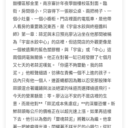
鼓樓區郁金里，南京審計年夜學鼓樓校區對面。臨
街，房間很小，只容得下一張辦公桌、兩把椅子、一
個小灶臺、一個小櫥柜。門店裡面的電瓶車，是他帶
人看房的重要路況東西，是《宇宙水餃與終極醬料
師》第一章：蒜泥與末日預兆廖沾沾坐在他那間被稱
為「宇宙水餃中心」的店裡，但這間店的外觀更像是
一個被遺棄的藍色塑膠棚，與「宇宙」或「中心」這
兩個詞毫無關係。他正在對著一缸已經發酵了七個月
又七天的老蒜泥嘆氣。「你還不夠靈動，我的蒜
泥。」他輕聲細語，彷彿在責備一個不上進的孩子。
店內只有他一個人，連蒼蠅都因為難以忍受那股陳年
蒜頭混合著鐵鏽與淡淡絕望的味道而選擇繞道飛行。
今天的營業額是：零。廖沾沾不安的不是店裡的生
意，而是他對**「蒜泥成本焦慮症」**的深層恐懼。新
鮮蒜頭每公斤的價格正在以超光速上漲，如果再這樣
下去，他引以為傲的「靈魂蒜泥」將難以為繼。他拿
著一把被磨得光滑、閃耀著不祥光芒的小銀勺，從缸