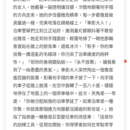
的女人，她戴著一副透明護目鏡，冷酷地朝著何手殘
的方向走來。她的步伐優雅而精準，每一步都像是被
測量過一樣，完美地落在網格線上。「車影大人！」
泊車警察們立刻立正站好，連測量尺都顫抖著不敢發
出聲音。她走到何手殘面前，輕蔑地掃了一眼他那輛
垂直貼在牆上的掀背車，語氣冰冷。「新手，你的車
技像一團混亂的毛線球。你污染了泊車維度的純粹
性。」「但你的後視鏡貼紙——『永不放棄』，讓我看
到了一絲愚蠢的勇氣。」車影大人突然掏出一個像是
遙控器的裝置，對著何手殘的車子按了一下。何手殘
的車子從牆上脫落，在空中旋轉了一百八十度，穩穩
地停在了地面上的一個停車格中。這次，夾角是——零
度。「你被分配給我的泊車學徒了。如果泊車是一種
宗教，你就是那個連方向盤都沒摸過的新信徒。」她
指了指旁邊一輛像是巨型嬰兒車的改造車：「這是你
的訓練工具，從現在開始，你得學會如何在零點零零