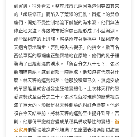
到窗邊，往外看去。整座城市已經因為這個突如其來
的「超級修正」而陷入了荒謬的混亂。街道上的雙魚
座們，開始不受控制地流下鹹鹹的海水淚，他們無法
停止地哭泣，導致城市低窪處已經形成了小型潟湖。
那些摩羯座的上班族，嚴格遵守著廣播中「摩羯座今
天適合原地踏步，否則將失去襪子」的指令。數百名
西裝筆挺的摩羯座正整齊地站在原地，他們的鞋子裡
裝滿了已經潮濕的淚水。「負百分之八十七？」張水
瓶喃喃自語，感到胃部一陣翻騰，他知道這代表著什
麼。林天秤的運勢越差，他那股積壓已久、無處安放
的單戀能量就會越發瘋狂地實體化。上次林天秤的戀
愛運勢跌至百分之二十，張水瓶就發現他的廚房裡長
滿了巨大的、形狀是林天秤側臉的粉紅色蘑菇。他必
須在今天結束前，將林天秤的運勢至少提升到零。否
則，他那份單戀就會變成某種具備攻擊性的實體。
辦
公家具
他緊張地跑進他堆滿了星座圖表和過期甜甜圈