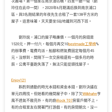
次搬場。第一個家在南京油坊橋，四室一廳一衛（劉
玲住在此中一間），2020年6月期滿后換到南京浦口
區，與3名剛結業的年夜先生合租了一套138平方米的
屋子。這意味著，天天要坐5站地鐵到河西下班。
劉玲說，浦口的屋子略廉價，一個月的房錢是
1520元，押一付六，每個月再交10
bestmade工學椅
%
的辦事費，電費均派，船腳和燃氣費固定每個月45
元。沒想到，間隔下一次交房租還有一個多月的時
辰，公寓平臺跑失落了，無法只能從頭找屋子。
Enjoy121
斟酌到通勤的時光本錢和資金本錢，劉玲決議在
單元四周找。但她看的幾間屋子中，除了欠
Wilkhahn
亨
風不透氣不敞亮外，有的廚
iRock T07
房窗戶關不上，
有的合租室友在開著門打游戲，有的房間朝北，沒一