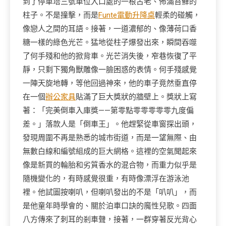
到了停車塔三號車位入口處的一根古老、佈滿苔蘚的
柱子。不是撞擊，而是
Funte電動升降桌
輕柔的碰觸，
像戀人之間的耳語。接著，一道濃郁的、像薄荷口香
糖一樣的綠色光芒。猛地從柱子爆發出來，瞬間吞噬
了何手殘和他的掀背車。光芒消失後，窄巷恢復了平
靜，只剩下獨角獸雕像一臉困惑的表情。何手殘感覺
一陣天旋地轉，等他回過神來，他的車子竟然垂直停
在一個
辦公家具
貼滿了巨大獎狀的牆壁上。獎狀上寫
著：「完美倒車入庫獎——第零點零零零零零九度偏
差。」落款人是「倒車王」。他趕緊從車窗探出頭，
發現周圍不再是熟悉的城市街道，而是一望無際、由
無數白線和編號組成的巨大網格。這裡的空氣聞起來
像是新買的輪胎和劣質香水的混合物，而重力似乎是
隨機變化的，有時感覺很重，有時像漂浮在游泳池
裡。他試圖按喇叭，但喇叭發出的不是「叭叭」，而
是他童年時學會的、關於泊車口訣的魔性兒歌。四面
八方傳來了刺耳的剎車聲，接著，一群穿著反光背心