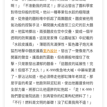
啊！」「不准動我的蒜泥！」廖沾沾發出了醬料學家
對待信仰般的怒吼。他以一種專業包水餃的極限速
度，從旁邊的麵粉堆中抓起了兩團麵皮。麵皮被他用
氣功般的捏製手法，瞬間擴大成直徑三公尺的巨大麵
皮。他猛地擲出，兩張麵皮在空中交疊，變成一個半
透明的防禦護盾。這就是家傳《沾醬秘笈》中記載的
「水餃皮護盾」，薄韌而充滿彈性。藍色離子炮光束
猛烈地擊中麵皮護盾
室內設計
，發出了一聲像是汽水
開蓋的聲音。護盾劇烈震動，但奇蹟般地擋住了攻
擊，只是散發出濃郁的麵香。「這麵皮的延展性！完
美！但撐不了太久！」K-999焦急地大喊，中藥味更濃
了。廖沾沾知道，他必須帶走他那缸陳年老蒜泥，那
是宇宙的希望。他跑到蒜泥缸前，使出他搬運食材的
全部力量，將那口比他還胖的缸抱起。「走！K-999！
我們要從後院逃跑！別再管你的紅棗枸杞燃料了！」
「不行！燃料是文明的基礎！沒了紅棗我飛不遠！」