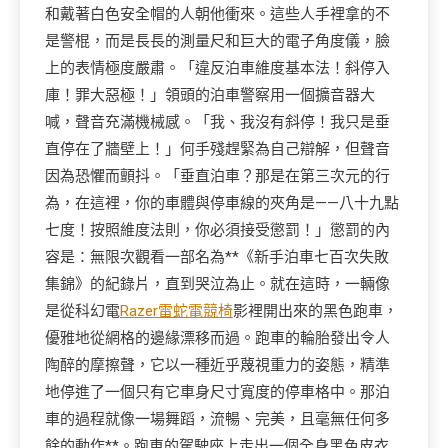
和戴著白色安全帽的人朝他衝來。這些人手裡拿的不
是警棍，而是長長的測量尺和巨大的電子角度儀，臉
上的表情極度嚴肅。「違反泊車維度基本法！斜停入
庫！罪大惡極！」領頭的泊車警察用一個擴音器大
喊，聲音充滿機械感。「我、我沒有斜停！我只是垂
直停在了牆壁上！」何手殘趕緊為自己辯解，但聲音
因為恐懼而顫抖。「垂直泊車？那是在第三次元的行
為，在這裡，你的車體與停車線的夾角是——八十九點
七度！按照維度法則，你必須接受懲罰！」懲罰的內
容是：無限次觀看一部名為**《新手泊車七百次失敗
集錦》的紀錄片，直到哭泣為止。就在這時，一輛像
是從科幻電
Razer雷蛇電競椅
影裡開出來的黑色跑車，
優雅地從網格的邊緣漂移而過。跑車的輪胎發出令人
陶醉的摩擦聲，它以一種近乎蔑視重力的姿態，精準
地停進了一個只有它車身尺寸寬度的停車格中。那泊
車的過程就像一場舞蹈，流暢、完美，且毫無任何多
餘的動作**。跑車的駕駛座上走出一個全身黑色皮衣