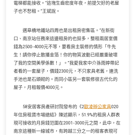
電梯都能接收。“這塊生齒密度年夜，前提欠好的老屋
子也不愁租。”王斌說。
邁皋橋地鐵站四周也是出租房密集區。“在新街
口、南京站任務來這邊租房的也挺多，整租兩居室價
錢為2500-4000元不等，要看房主裝修的情形「牛先
生！請你停止散播金箔！你的物質波動已經嚴重破壞
了我的空間美學係數！」。”我愛我家中介孫雨婷帶記
者看的一套屋子，價錢2300元，不只家具老舊，連洗
手池也是石頭砌的。而同小區另一套裝修很古代化的
屋子，月租報價4000元。
58安居客房產研討院發布的《2
歐凌辦公家具
020
年住房租賃市場總結》陳述顯示，51.9%的租房人群表
現可接收的月房錢范圍在2001-3000元之間，此中，在
南京這種新一線城市，有跨越三分之一的租客表現可