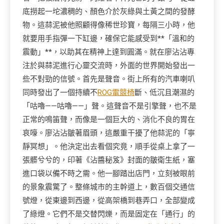
底撈起一坨濃稠的、顏色介於灰綠與土黃之間的發酵
物。這蒜泥被他照顧得像稀世珍寶，每隔三小時，他
就要用手指彈一下缸邊，確保它能感受到**「溫和的
震動」**，以助其在精神上達到圓滿。就在廖沾沾專
注於與蒜泥進行心靈交流時，外面的世界開始發出一
些不對勁的信號。首先是聲音。街上所有的汽車喇叭
同時發出了一個持續不
ROG電競椅
斷、低沉且潮濕的
「咕嚕——咕嚕——」聲。這聲音不是引擎聲，也不是
正常的鳴笛聲，而像是一個巨大的、消化不良的胃在
哀嚎。廖沾沾皺著眉頭，這嚴重干擾了他蒜泥的「寧
靜冥想」。他決定出去看個究竟，順手從桌上拿了一
張髒兮兮的，印著《沾醬秘笈》封面的皺衛生紙，塞
進口袋以備不時之需。他一腳踏出店門，立刻被眼前
的景象震驚了。整條城市的主幹道上，數百個交通信
號燈，從東邊到西邊，從高架橋到巷弄口，全部變成
了綠燈。它們不是交替閃爍，而是固定在「通行」的