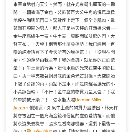
束筆直地射向天空。然而，就在光束衝出屋頂的一瞬
間，一輛塗滿了金色、裝飾著巨大公牛角的悍馬車猛
地停在咖啡館門口。駕駛座上走下一個全身肌肉、戴
著鑽石項圈的男人，那人正是林天秤的狂熱追求者——
金牛座霸總牛土豪。牛土豪一腳踢開咖啡館的門，大
聲宣布：「天秤！別管那什麼負運勢！我已經用一百
噸的純金箔買下了今天所有的壞運氣！」「從現在開
始，你的運勢由我主宰！我的金錢，就是你的正面能
量！」牛土豪的行為，讓張水瓶的光束在空中瞬間扭
曲，與一種夾雜著銅臭味的金色光芒對撞。天空開始
下起了荒謬的雨。雨點不是水，而是閃耀著淚光的小
小黃銅齒輪。「不行！金牛座的物質力量太強了！我
的單戀被汙染了！」張水瓶大喊
Herman Miller
Aeron
。他知道，如果牛土豪的物質力量勝出，林天秤
將會被困在一個充滿金錢和俗氣的虛假愛情裡，而他
將永遠失去機會。張水瓶看向那機器，還剩下最後一
個可以
震旦辦公家具
輸入的「情緒燃料」口。他迅速