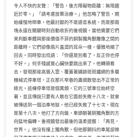
令人不快的女聲：「警告，後方障礙物距離：無限趨
近於零。」「請考慮放棄治療。」他忽略了警告，開
始緩慢地倒車。他最討厭的不是語音系統，而是那兩
塊永遠在關鍵時刻自動收折的後視鏡。當他需要它們
來判斷車體與那座價值不菲的銅製獨角獸雕像之間的
距離時，它們卻像兩片羞澀的耳朵一樣，優雅地縮了
回去。同時發出低語：「你還是別看了，反正你也停
不好。」何手殘感覺心臟快要跳出來了。他轉頭看
去，發現那座高聳入雲、覆蓋著鏽跡斑斑鐵網的多層
機械式停車塔，正在那片窄巷的盡頭散發出不正常的
綠光。這棟停車塔是個異類，它的三號車位始終空
著，並且傳說只要有人敢在它面前失敗十八次，就會
被傳送到一個泊車地獄。他已經失敗了十七次。現在
是第十八次。他打了方向盤，車頭朝著銅獨角獸的方
向猛地偏轉。後視鏡發出最後的溫柔提醒：「再見，
世界。」他沒有撞上獨角獸，但他那顫抖的車尾卻擦