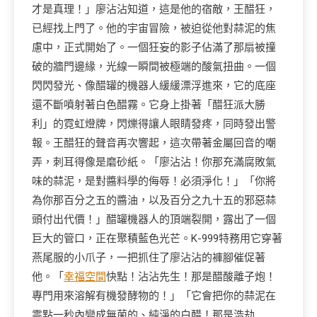
才是真理！」廖沾沾知道，這是他的宿敵，王醋狂，
已經找上門了。他的宇宙冒險，被迫從他對蒜泥的焦
慮中，正式開始了。一個狂妄的影子佔滿了那扇被撞
破的牆門邊緣，光線一瞬間被極端的酸氣扭曲。一個
閃閃發光、像醋罐的機器人緩緩漂浮進來，它的底座
還不斷噴射著白色醋霧。它身上掛著「醋狂派大勝
利」的霓虹燈牌，閃爍得讓人眼睛發疼，同時發出警
報。王醋狂的聲音再次響起，這次帶著金屬回音的嘲
弄，刺耳得像是磨砂紙。「廖沾沾！你那充滿腐敗氣
味的蒜泥，是對醬料學的侮辱！必須淨化！」「你將
為你那百分之五的醬油，以及百分之九十五的邪惡蒜
頭付出代價！」醋罐機器人的頂端裂開，露出了一個
巨大的管口，正在聚積藍色光芒。K-999特務用它穿著
燕尾服的小爪子，一把抓住了廖沾沾的褲腳催促著
他。「
幸福空間
快點！沾沾先生！那是醋酸離子炮！
專門用來溶解有機發酵物的！」「它會把你的蒜泥在
零點一秒內變成無菌的、純淨的白醋！那是浩劫