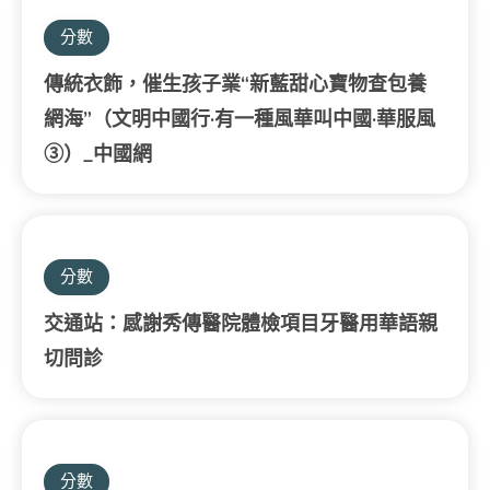
分數
傳統衣飾，催生孩子業“新藍甜心寶物查包養
網海”（文明中國行·有一種風華叫中國·華服風
③）_中國網
分數
交通站：感謝秀傳醫院體檢項目牙醫用華語親
切問診
分數