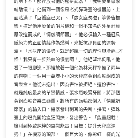
的地下室，那裡放著他的秘密武器。「我需要星象學
輔助儀！」他衝到一個像是老式彈珠臺的機器前，上
面貼滿了「巨蟹座已哭」、「處女座勿碰」等警告標
籤。這是他用廢棄的唱片機和一個不知名的外星計算
器改造而成的「情感調節器」。他必須輸入一種極具
感染力的正面情緒作為燃料，來抵抗那負面的運勢
波。「水瓶座的優勢，就是超脫一切的理性與冷靜…才
怪！我只有一腔熱血的傻氣啊！」他絕望地低吼。他
看了一眼腳邊。那裡放著一個他為林天秤準備了兩年
的禮物：一個用一萬塊小小的天秤座黃銅齒輪組成的
音樂盒。他從未送出，因為害怕被拒絕。這份害怕，
就是純度最高的單戀情感。張水瓶咬緊牙關，將那個
黃銅齒輪音樂盒砸爛，將所有的齒輪都倒入「情感調
節器」的輸入口。機器發出刺耳的尖叫，接著，彈珠
臺上的燈光開始瘋狂閃爍，發出警告。「能量超載！
檢測到極致純粹的單戀能量！目標：提升天秤座運
勢！」在機器的頂部，一個巨大的、像彩虹一樣的光