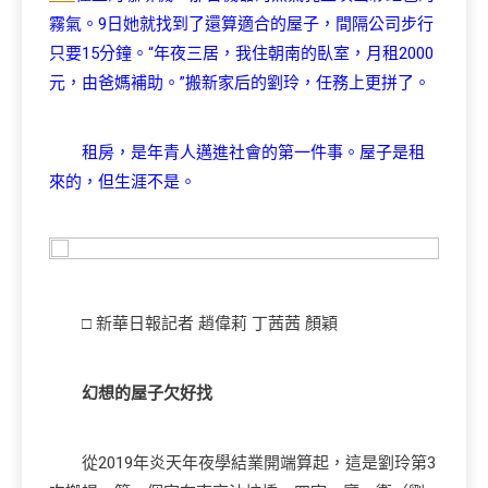
霧氣。9日她就找到了還算適合的屋子，間隔公司步行
只要15分鐘。“年夜三居，我住朝南的臥室，月租2000
元，由爸媽補助。”搬新家后的劉玲，任務上更拼了。
租房，是年青人邁進社會的第一件事。屋子是租
來的，但生涯不是。
□ 新華日報記者 趙偉莉 丁茜茜 顏穎
幻想的屋子
欠好找
從2019年炎天年夜學結業開端算起，這是劉玲第3