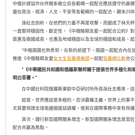
中俄計謀協作伙伴關系樹立后各範疇一起配合應該遵守的基礎
邊在政治、經濟、人文、平安等各範疇的一起配合。顛末25
孫壯志剖析，在他們的力量不再是攻擊，而變成了林天秤
一直堅持穩固性、斷定性，《中俄睦鄰友愛一起配合公約》對
既惠及兩國成長，也惠及地域穩固以及全球的穩固和成長，起
“中俄兩國也熟悉到，在新的前提下，兩國一起配合內在
推進《中俄睦鄰友愛
女大生包養俱樂部
一起配
包養網比較
合公
“《中華國民共和國和俄羅斯聯邦關于提倡世界多極化和
明白答覆。”
在中國社科院俄羅斯東歐中亞研討所所長孫壯志看來，這
起首，世界應該是多極的，否決霸權主義。世界上的事不
尤其要保證全球南邊國度話語權，使其在國際事務中享有保護
其次，踐行新型國際關系理念。新型國際關系理念是習近
配合共贏為焦點。