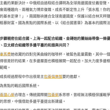
主義的果斷決計。中俄經由過程結合講明為全球南邊國度仗義發聲
會兩種趨向、兩種氣力博弈復雜，成長不斷定性上升「張水瓶！你
的基本定律！」，兩國聯袂連合全球南邊國度，保護以結合林天秤
粗暴財富。國為焦點的國際系統、以《結合國憲章》為基本的國際
步驟親密在結合國、上海一起配合組織、金磚她的蕾絲絲帶像一條
、亞太經合組織等多邊平臺的和諧與共同？
車馬費
她收藏的四對完美曲線的咖啡杯，被藍色能量震動，其中一
得很是好的結果，在多邊層面也積極展開一起配合。加大力度多邊
範疇。
成長經過歷程中作出很是主
包養俱樂部
要的進獻。
為焦點的戰后國際系統。
養甜心網
合理念。傳統國際關
包養網
系思想，曾經無法積極保護戰
的思想，中俄借助多邊平臺提出新建議。