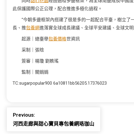
同時
甜心花園
經由過程多邊框架，為全球南邊成長中國度
此保護國際公正公理，配合推進多極化過程。
“今朝多邊框架內搭建了很是多的一起配合平臺，樹立了
長、推
包養網
進落實全球成長建議、全球平安建議、全球文明
起源｜總臺舉
包養價格
世資訊
采制｜張晗
簽審｜楊瓊 劉軼瑤
監制｜關娟娟
TC:sugarpopular900 6a10811bb56205.17376023
Previous:
河西走廊與甜心寶貝專包養網珞珈山