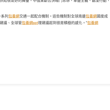
供給很是好的舞臺。中俄果斷否決暗鬥思想、單邊主義、霸凌行動
一系列
包養網
交通一起配合機制。這些機制對全球南邊
包養網
國度成
建議、全球管
包養網ppt
理建議起到很是積極的感化。”
包養網