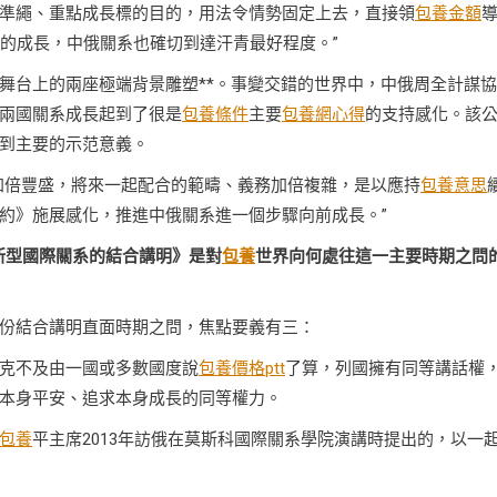
準繩、重點成長標的目的，用法令情勢固定上去，直接領
包養金額
年的成長，中俄關系也確切到達汗青最好程度。”
舞台上的兩座極端背景雕塑**。事變交錯的世界中，中俄周全計謀
兩國關系成長起到了很是
包養條件
主要
包養網心得
的支持感化。該
到主要的示范意義。
加倍豐盛，將來一起配合的範疇、義務加倍複雜，是以應持
包養意思
約》施展感化，推進中俄關系進一個步驟向前成長。”
新型國際關系的結合講明》是對
包養
世界向何處往這一主要時期之問
份結合講明直面時期之問，焦點要義有三：
克不及由一國或多數國度說
包養價格ptt
了算，列國擁有同等講話權
本身平安、追求本身成長的同等權力。
包養
平主席2013年訪俄在莫斯科國際關系學院演講時提出的，以一