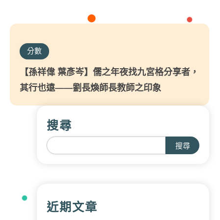
分數
【孫祥偉 葉彥岑】儒之年夜找九宮格分享者，
其行也遠——劉長煥師長教師之印象
搜尋
搜尋
近期文章