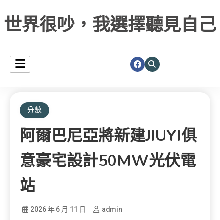
世界很吵，我選擇聽見自己
分數
阿爾巴尼亞將新建JIUYI俱
意豪宅設計50MW光伏電
站
2026 年 6 月 11 日
admin