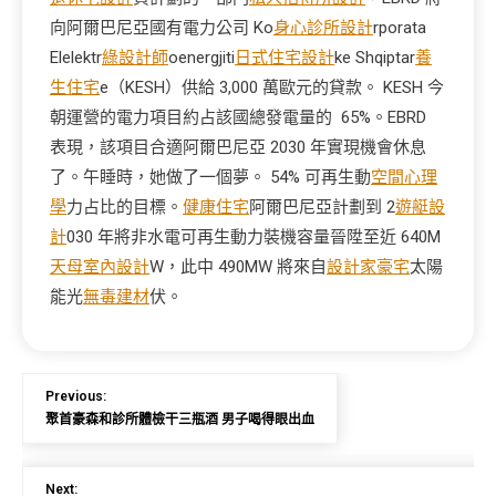
向阿爾巴尼亞國有電力公司 Ko
身心診所設計
rporata
Elelektr
綠設計師
oenergjiti
日式住宅設計
ke Shqiptar
養
生住宅
e（KESH）供給 3,000 萬歐元的貸款。 KESH 今
朝運營的電力項目約占該國總發電量的 65%。EBRD
表現，該項目合適阿爾巴尼亞 2030 年實現機會休息
了。午睡時，她做了一個夢。 54% 可再生動
空間心理
學
力占比的目標。
健康住宅
阿爾巴尼亞計劃到 2
遊艇設
計
030 年將非水電可再生動力裝機容量晉陞至近 640M
天母室內設計
W，此中 490MW 將來自
設計家豪宅
太陽
能光
無毒建材
伏。
Previous:
聚首豪森和診所體檢干三瓶酒 男子喝得眼出血
Next: