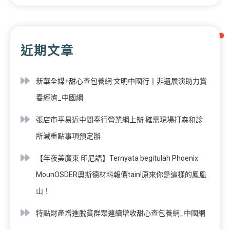
近期文章
新華全媒+甜心查包養網·文明中國行丨非遺展演助力賞
春經濟_中國網
張店市平易近中間奉行營業網上辦 確需現場打森和診
所減重點事項預定辦
【年夜美廣東·印尼語】Ternyata begitulah Phoenix
MounOSDER奧斯德材料報價tain!原來你是這樣的鳳凰
山！
特點財產增進脫貧群眾連續增收甜心查包養網_中國網