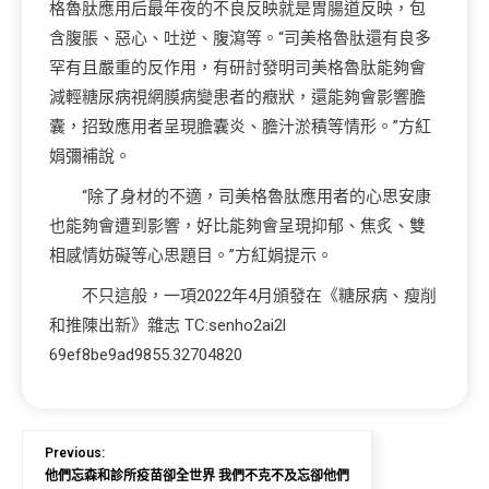
格魯肽應用后最年夜的不良反映就是胃腸道反映，包
含腹脹、惡心、吐逆、腹瀉等。“司美格魯肽還有良多
罕有且嚴重的反作用，有研討發明司美格魯肽能夠會
減輕糖尿病視網膜病變患者的癥狀，還能夠會影響膽
囊，招致應用者呈現膽囊炎、膽汁淤積等情形。”方紅
娟彌補說。
“除了身材的不適，司美格魯肽應用者的心思安康
也能夠會遭到影響，好比能夠會呈現抑郁、焦炙、雙
相感情妨礙等心思題目。”方紅娟提示。
不只這般，一項2022年4月頒發在《糖尿病、瘦削
和推陳出新》雜志 TC:senho2ai2l
69ef8be9ad9855.32704820
Previous:
他們忘森和診所疫苗卻全世界 我們不克不及忘卻他們