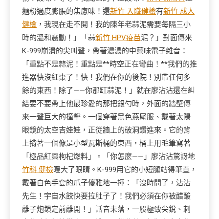
麵粉過度膨脹的焦慮味！還
新竹 入職健檢
有
新竹 成人
健檢
，我現在走不開！我的陳年老蒜泥需要每隔三小
時的溫和震動！」「蒜
新竹 HPV疫苗
泥？」對面傳來
K-999崩潰的尖叫聲，帶著濃濃的中藥味電子雜音：
「重點不是蒜泥！重點是**時空正在彎曲！**我們的推
進器快沒紅棗了！快！我們在你的後院！別帶任何多
餘的東西！除了——你那缸蒜泥！」就在廖沾沾還在糾
結要不要帶上他最珍愛的那把銀勺時，外面的牆壁傳
來一聲巨大的撞擊。一個穿著黑色燕尾服、戴著太陽
眼鏡的太空吉娃娃，正從牆上的破洞鑽進來。它的背
上揹著一個像是小型瓦斯桶的東西，桶上用毛筆寫著
「極品紅棗枸杞燃料」。「你怎麼——」廖沾沾驚訝地
竹科 健檢
瞪大了眼睛。K-999用它的小短腿站得筆直，
戴著白色手套的爪子優雅地一揮：「沒時間了，沾沾
先生！宇宙水餃快要拉肚子了！我們必須在你被醋酸
離子炮鎖定前離開！」話音未落，一股極致尖銳、刺