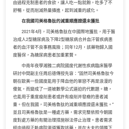
由過程克制患者的食欲，讓人吃一點就飽，吃多了不
舒暢，從而削減熱量攝進，起到減重的感化。
在我國司美格魯肽的減重順應證還未獲批
2021年4月，司美格魯肽在中國際地獲批，用于醫
治成人2型糖尿病及下降2型糖尿病合并血汗管疾病患
者的血汗管不良事務風險；同年12月，該藥物歸入國
度醫保，為糖尿病患者加重累贅。
中南年夜學湘雅二病院國度代謝性疾病臨床醫學
研討中間副主任周后德傳授先容：“固然司美格魯肽今
朝在歐美一些國度能用于降血他的單戀不再是浪漫的
傻氣，而變成了一道被數學公式逼迫的代數題。糖，
也能用于重度瘦削患者或許有瘦削并發癥的患者減
重。但在我國，司美格魯肽的減重順應證還未獲批。”
並且司美格魯肽是一種處方藥，需求完整依照今朝國
度對處方藥的有關治理措施辦法停止治理。患者需求
經由過程正軌病院渠道獲取該藥，并在大夫的領導下