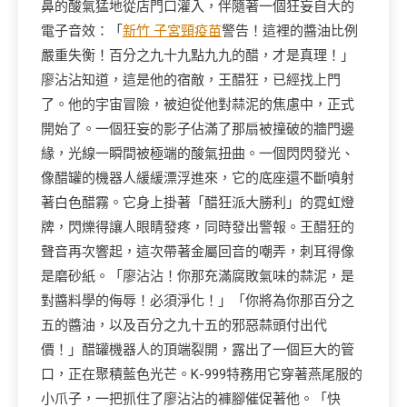
鼻的酸氣猛地從店門口灌入，伴隨著一個狂妄自大的
電子音效：「
新竹 子宮頸疫苗
警告！這裡的醬油比例
嚴重失衡！百分之九十九點九九的醋，才是真理！」
廖沾沾知道，這是他的宿敵，王醋狂，已經找上門
了。他的宇宙冒險，被迫從他對蒜泥的焦慮中，正式
開始了。一個狂妄的影子佔滿了那扇被撞破的牆門邊
緣，光線一瞬間被極端的酸氣扭曲。一個閃閃發光、
像醋罐的機器人緩緩漂浮進來，它的底座還不斷噴射
著白色醋霧。它身上掛著「醋狂派大勝利」的霓虹燈
牌，閃爍得讓人眼睛發疼，同時發出警報。王醋狂的
聲音再次響起，這次帶著金屬回音的嘲弄，刺耳得像
是磨砂紙。「廖沾沾！你那充滿腐敗氣味的蒜泥，是
對醬料學的侮辱！必須淨化！」「你將為你那百分之
五的醬油，以及百分之九十五的邪惡蒜頭付出代
價！」醋罐機器人的頂端裂開，露出了一個巨大的管
口，正在聚積藍色光芒。K-999特務用它穿著燕尾服的
小爪子，一把抓住了廖沾沾的褲腳催促著他。「快