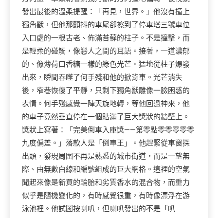
發出最後的溫柔提醒：「再見，世界。」他沒有撞上
獨角獸，但他那顫抖的車尾卻擦到了停車塔三號車位
入口處的一根古老、佈滿苔蘚的柱子。不是撞擊，而
是輕柔的碰觸，像戀人之間的耳語。接著，一道濃郁
的、像薄荷口香糖一樣的綠色光芒。猛地從柱子爆發
出來，瞬間吞噬了何手殘和他的掀背車。光芒消失
後，窄巷恢復了平靜，只剩下獨角獸雕像一臉困惑的
表情。何手殘感覺一陣天旋地轉，等他回過神來，他
的車子竟然垂直停在一個貼滿了巨大獎狀的牆壁上。
獎狀上寫著：「完美倒車入庫獎——第零點零零零零零
九度偏差。」落款人是「倒車王」。他趕緊從車窗探
出頭，發現周圍不再是熟悉的城市街道，而是一望無
際、由無數白線和編號組成的巨大網格。這裡的空氣
聞起來像是新買的輪胎和劣質香水的混合物，而重力
似乎是隨機變化的，有時感覺很重，有時像漂浮在游
泳池裡。他試圖按喇叭，但喇叭發出的不是「叭