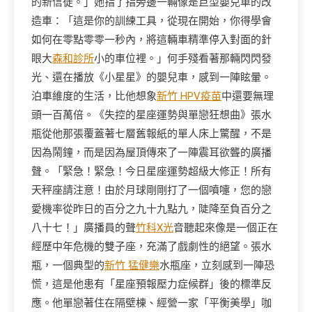
的新信徒。」她指了指旁邊一輛像是巨型嬰兒車的改
造車：「這是你的訓練工具，從現在開始，你得學會
如何在零點零零一秒內，將這輛車精準停入對面的針
眼大
森和診所
小的車位裡。」何手殘看著那輛閃閃發
光、還在播放《小星星》的嬰兒車，感到一陣眩暈。
泊車維度的生活，比他想象
新竹 HPV疫苗
中還要無理
頭一百萬倍。《失控的星座運勢與單戀狂想曲》張水
瓶從他那張覆蓋著七層舊報紙的單人床上驚醒，不是
因為鬧鐘，而是因為屋頂傳來了一陣震耳欲聾的廣播
聲。「緊急！緊急！今日星座運勢超級大修正！所有
天秤座請注意！由於月球剛剛打了一個噴嚏，您的戀
愛機率從昨日的百分之九十九點九，陡降至負百分之
八十七！」廣播員的聲
竹科X光
音聽起來像是一個正在
經歷中年危機的雙子座，充滿了戲劇性的絕望。張水
瓶，一個典型的
新竹 猛健樂
水瓶座，立刻感到一陣恐
慌，這是他患有「星座預報壓力症候群」後的標準反
應。他單戀著住在隔壁棟、經營一家「平衡美學」咖