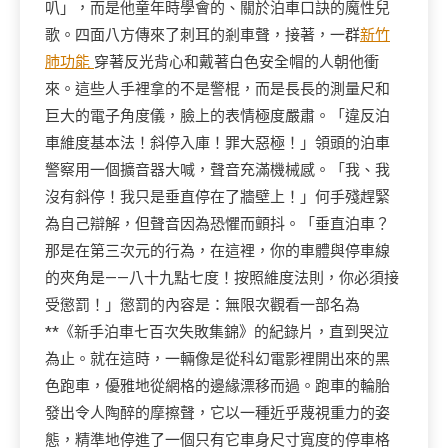
叭」，而是他童年時學會的、關於泊車口訣的魔性兒
歌。四面八方傳來了刺耳的剎車聲，接著，一群
新竹
肺功能
穿著反光背心和戴著白色安全帽的人朝他衝
來。這些人手裡拿的不是警棍，而是長長的測量尺和
巨大的電子角度儀，臉上的表情極度嚴肅。「違反泊
車維度基本法！斜停入庫！罪大惡極！」領頭的泊車
警察用一個擴音器大喊，聲音充滿機械感。「我、我
沒有斜停！我只是垂直停在了牆壁上！」何手殘趕緊
為自己辯解，但聲音因為恐懼而顫抖。「垂直泊車？
那是在第三次元的行為，在這裡，你的車體與停車線
的夾角是——八十九點七度！按照維度法則，你必須接
受懲罰！」懲罰的內容是：無限次觀看一部名為
**《新手泊車七百次失敗集錦》的紀錄片，直到哭泣
為止。就在這時，一輛像是從科幻電影裡開出來的黑
色跑車，優雅地從網格的邊緣漂移而過。跑車的輪胎
發出令人陶醉的摩擦聲，它以一種近乎蔑視重力的姿
態，精準地停進了一個只有它車身尺寸寬度的停車格