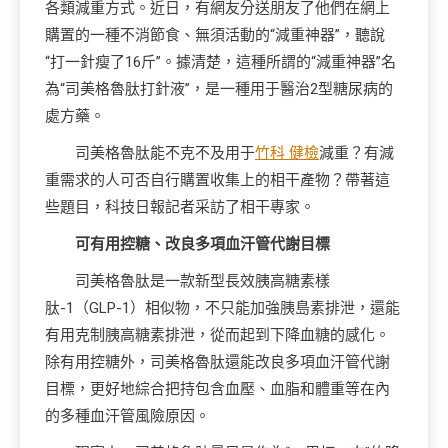
各類減重方式。近日，有網友分送朋友了他們在網上
購置的一種不消節食、無須活動的“減重神器”，聽說
“打一針瘦了16斤”。據清楚，這種所謂的“減重神器”名
為“司美格魯肽打針液”，是一種用于醫治2型糖尿病的
處方藥。
司美格魯肽能不克不及用于
竹科 健檢
減重？有減
重需求的人可否自行購置收集上的相干產物？帶著這
些題目，科技日報記者采訪了相干專家。
可有用控糖、改良多項血汗管代謝目標
司美格魯肽是一款新型長效胰高糖素樣
肽-1（GLP-1）相似物，不只能加強胰島素排泄，還能
有用克制胰高糖素排泄，從而起到下降血糖的感化。
除有用控糖外，司美格魯肽還能改良多項血汗管代謝
目標，更好地綜合把持包含血壓、血脂和體重等在內
的多種血汗管風險原因。