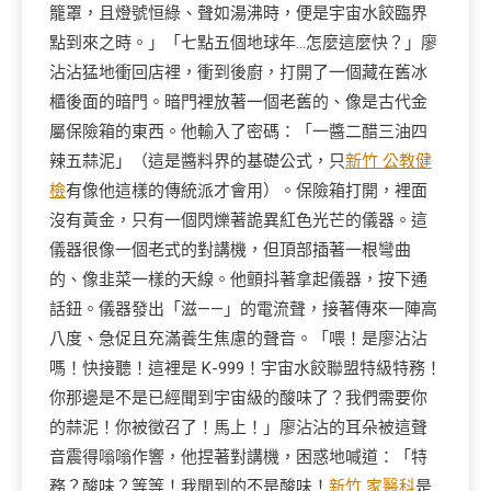
籠罩，且燈號恒綠、聲如湯沸時，便是宇宙水餃臨界
點到來之時。」「七點五個地球年…怎麼這麼快？」廖
沾沾猛地衝回店裡，衝到後廚，打開了一個藏在舊冰
櫃後面的暗門。暗門裡放著一個老舊的、像是古代金
屬保險箱的東西。他輸入了密碼：「一醬二醋三油四
辣五蒜泥」（這是醬料界的基礎公式，只
新竹 公教健
檢
有像他這樣的傳統派才會用）。保險箱打開，裡面
沒有黃金，只有一個閃爍著詭異紅色光芒的儀器。這
儀器很像一個老式的對講機，但頂部插著一根彎曲
的、像韭菜一樣的天線。他顫抖著拿起儀器，按下通
話鈕。儀器發出「滋——」的電流聲，接著傳來一陣高
八度、急促且充滿養生焦慮的聲音。「喂！是廖沾沾
嗎！快接聽！這裡是 K-999！宇宙水餃聯盟特級特務！
你那邊是不是已經聞到宇宙級的酸味了？我們需要你
的蒜泥！你被徵召了！馬上！」廖沾沾的耳朵被這聲
音震得嗡嗡作響，他捏著對講機，困惑地喊道：「特
務？酸味？等等！我聞到的不是酸味！
新竹 家醫科
是