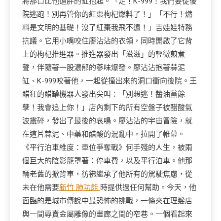
將那口比他還胖的缸抱起。「走！K-999！我們要從後
院逃跑！別再管你的紅棗枸杞燃料了！」「不行！燃
料是文明的基礎！沒了紅棗我飛不遠！」吉娃娃特務
抗議。它用小嘴咬住廖沾沾的衣領，同時開啟了它背
上的枸杞推進器。推進器發出「滋滋」的輕微煎煮
聲，伴隨著一股濃郁的蔘味爆發。廖沾沾抱著蒜泥
缸、K-999咬著他，一起從撞出來的洞口衝向後院。王
醋狂的醋罐機器人發出尖叫：「別想逃！醬油黨餘
孽！我會追上你！」店內剩下的所有空盤子被醋酸氣
波震碎，發出了最後的哀鳴。廖沾沾的宇宙冒險，就
在這片蒜泥、中藥和醋酸的混亂中，拉開了帷幕。
《平行泊車維度：車位爭奪戰》何手殘的人生，被兩
個巨大的陰影籠罩著：停車費，以及平行泊車。他那
輛老舊的掀背車，彷彿繼承了他所有的駕駛焦慮，從
未在他需要
新竹 肺功能
時提供過任何幫助。今天，他
面臨的是城市傳說中最恐怖的挑戰，一條夾在理髮店
與一間專賣金屬雕像的畫廊之間的窄巷。一個看起來