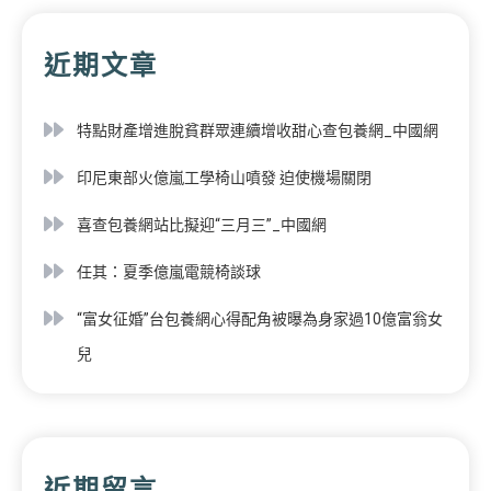
近期文章
特點財產增進脫貧群眾連續增收甜心查包養網_中國網
印尼東部火億嵐工學椅山噴發 迫使機場關閉
喜查包養網站比擬迎“三月三”_中國網
任其：夏季億嵐電競椅談球
“富女征婚”台包養網心得配角被曝為身家過10億富翁女
兒
近期留言