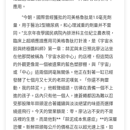
應用。
“今朝，國際曾經獲批的司美格魯肽是1.0毫克劑
量，用于醫治2型糖尿病，和心理減重的劑量并不雷
同。”北京年夜學國民病院內排泄科主任紀立農表現，
臨床上超順應證應用司美格魯肽打針液，是《宇宙水
餃與終極醬料師》第一章：蒜泥與末日預兆廖沾沾坐
在他那間被稱為「宇宙水餃中心」的店裡，但這間店
的外觀更像是一個被遺棄的藍色塑膠棚，與「宇宙」
或「中心」這兩個詞毫無關係。他正在對著一缸已經
發酵了七個月又七天的老蒜泥嘆氣。「你還不夠靈
動，我的蒜泥。」他輕聲細語，彷彿在責備一個不上
進的孩子。店內只有他一個人，連蒼蠅都因為難以忍
受那股陳年蒜頭混合著鐵鏽與淡淡絕望的味道而選擇
繞道飛行。今天的營業額是：零。廖沾沾不安的不是
店裡的生意，而是他對**「蒜泥成本焦慮症」**的深層
恐懼。新鮮蒜頭每公斤的價格正在以超光速上漲，如