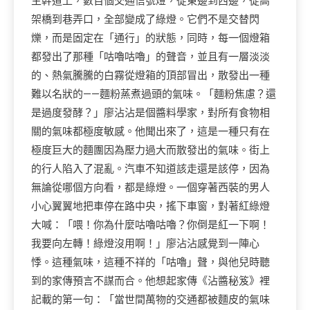
主幹道上，數百個交通信號燈，從東邊到西邊，從高
架橋到巷弄口，全部變成了綠燈。它們不是交替閃
爍，而是固定在「通行」的狀態，同時，每一個燈箱
都發出了那種「咕嚕咕嚕」的聲音，並且有一層淡淡
的、熱氣騰騰的白霧從燈箱的頂部冒出，散發出一種
難以名狀的——麵粉蒸煮過頭的氣味。「麵粉焦慮？還
是過度發酵？」廖沾沾是個醬料學家，對所有食物相
關的氣味都極度敏感。他聞出來了，這是一種只有在
極度巨大的麵團因為壓力過大而散發出的氣味。街上
的行人陷入了混亂。汽車不知道該走還是該停，因為
無論從哪個方向看，都是綠燈。一個穿著西裝的男人
小心翼翼地把車停在路中央，搖下車窗，對著紅綠燈
大喊：「喂！你為什麼咕嚕咕嚕？你倒是紅一下啊！
我要向左轉！綠燈沒用啊！」廖沾沾感覺到一陣心
悸。這種氣味，這種不祥的「咕嚕」聲，與他兒時聽
到的家傳預言不謀而合。他想起家傳《沾醬秘笈》裡
記載的第一句：「當世間萬物的交通都被麵皮的氣味