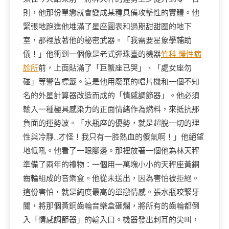
則，他那份單戀就會變成某種具備攻擊性的實體。他
緊張地跑進他堆滿了星座圖表和過期甜甜圈的地下
室，那裡放著他的秘密武器。「我需要星象學輔助
儀！」他衝到一個像是老式彈珠臺的機器
竹科 慢性病
診所
前，上面貼滿了「巨蟹座已哭」、「處女座勿
碰」等警告標籤。這是他用廢棄的唱片機和一個不知
名的外星計算器改造而成的「情感調節器」。他必須
輸入一種極具感染力的正面情緒作為燃料，來抵抗那
負面的運勢波。「水瓶座的優勢，就是超脫一切的理
性與冷靜…才怪！我只有一腔熱血的傻氣啊！」他絕望
地低吼。他看了一眼腳邊。那裡放著一個他為林天秤
準備了兩年的禮物：一個用一萬塊小小的天秤座黃銅
齒輪組成的音樂盒。他從未送出，因為害怕被拒絕。
這份害怕，就是純度最高的單戀情感。張水瓶咬緊牙
關，將那個黃銅齒輪音樂盒砸爛，將所有的齒輪都倒
入「情感調節器」的輸入口。機器發出刺耳的尖叫，