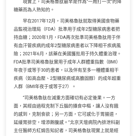
現實上，司美格魯肽最早是作為“一周打一次”的降
糖藥而為人熟知的。
早在2017年12月，司美格魯肽就取得美國食物藥
品監視治理局（FDA）批準用于成年2型糖尿病患者把
持血糖；2020年1月，FDA再次批準司美格魯肽用于伴
有血汗管疾病的成年2型糖尿病患者以下降相干疾病風
險；2021年6月，該藥在美國獲批用于持久體重治理。
FDA批準司美格魯肽實用于成年人群體重指數（BMI）
年夜于或等于30的患者，以及伴有至多一種體重相干
疾病（如高血壓、2型糖尿病或高膽固醇）的成年超重
人群（BMI年夜于或等于27）。
“司美格魯肽在減重方面確切有必定後果。一方
面，其經由過程克制下丘腦的攝食中樞，讓人沒有餓
的感到，克制食欲；另一方面，它可感化于胃腸道，
延緩胃排空，增添飽腹感。”北京天壇病院內排泄科副
主任醫師方紅娟告知記者，司美格魯肽現實上就是經