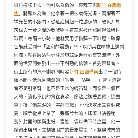
果再這樣下去，他引以為傲的「靈魂蒜泥
新竹 在職體
檢
」將難以為繼。他拿著一把被磨得光滑、閃耀著不
祥光芒的小銀勺，從缸底撈起一坨濃稠的、顏色介於
灰綠與土黃之間的發酵物。這蒜泥被他照顧得像稀世
珍寶，每隔三小時，他就要用手指彈一下缸邊，確保
它能感受到**「溫和的震動」**，以助其在精神上達到
圓滿。就在廖沾沾專注於與蒜泥進行心靈交流時，外
面的世界開始發出一些不對勁的信號。首先是聲音。
街上所有的汽車喇叭同時發
新竹 出國備藥
出了一個持
續不斷、低沉且潮濕的「咕嚕——咕嚕——」聲。這聲
音不是引擎聲，也不是正常的鳴笛聲，而像是一個巨
大的、消化不良的胃在哀嚎。廖沾沾皺著眉頭，這嚴
重干擾了他蒜泥的「寧靜冥想」。他決定出去看個究
竟，順手從桌上拿了一張髒兮兮的，印著《沾醬秘
笈》封面的皺衛生紙，塞進口袋以備不時之需。他一
腳踏出店門，立刻被眼前的景象震驚了。整條城市的