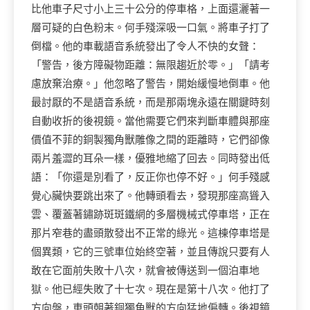
比他車子尺寸小上三十公分的停車格，上面還灑著一
層可疑的白色粉末。何手殘深吸一口氣。將車子打了
倒檔。他的車載語音系統發出了令人不快的女聲：
「警告，後方障礙物距離：無限趨近於零。」「請考
慮放棄治療。」他忽略了警告，開始緩慢地倒車。他
最討厭的不是語音系統，而是那兩塊永遠在關鍵時刻
自動收折的後視鏡。當他需要它們來判斷車體與那座
價值不菲的銅製獨角獸雕像之間的距離時，它們卻像
兩片羞澀的耳朵一樣，優雅地縮了回去。同時發出低
語：「你還是別看了，反正你也停不好。」何手殘感
覺心臟快要跳出來了。他轉頭看去，發現那座高聳入
雲、覆蓋著鏽跡斑斑鐵網的多層機械式停車塔，正在
那片窄巷的盡頭散發出不正常的綠光。這棟停車塔是
個異類，它的三號車位始終空著，並且傳說只要有人
敢在它面前失敗十八次，就會被傳送到一個泊車地
獄。他已經失敗了十七次。現在是第十八次。他打了
方向盤，車頭朝著銅獨角獸的方向猛地偏轉。後視鏡