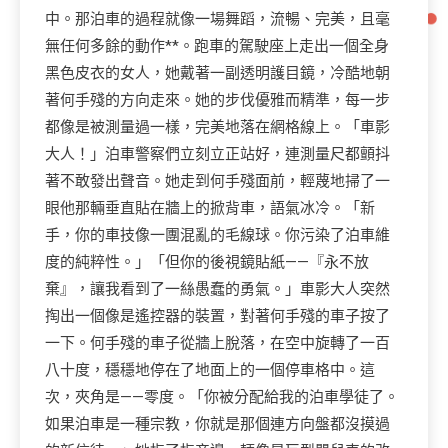
中。那泊車的過程就像一場舞蹈，流暢、完美，且毫
無任何多餘的動作**。跑車的駕駛座上走出一個全身
黑色皮衣的女人，她戴著一副透明護目鏡，冷酷地朝
著何手殘的方向走來。她的步伐優雅而精準，每一步
都像是被測量過一樣，完美地落在網格線上。「車影
大人！」泊車警察們立刻立正站好，連測量尺都顫抖
著不敢發出聲音。她走到何手殘面前，輕蔑地掃了一
眼他那輛垂直貼在牆上的掀背車，語氣冰冷。「新
手，你的車技像一團混亂的毛線球。你污染了泊車維
度的純粹性。」「但你的後視鏡貼紙——『永不放
棄』，讓我看到了一絲愚蠢的勇氣。」車影大人突然
掏出一個像是遙控器的裝置，對著何手殘的車子按了
一下。何手殘的車子從牆上脫落，在空中旋轉了一百
八十度，穩穩地停在了地面上的一個停車格中。這
次，夾角是——零度。「你被分配給我的泊車學徒了。
如果泊車是一種宗教，你就是那個連方向盤都沒摸過