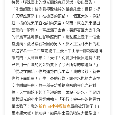
接著，彈珠臺上的燈光開始瘋狂閃爍，發出警告。
「能量超載！檢測到極致純粹的單戀能量！目標：提
升天秤座運勢！」在機器的頂部，一個巨大的、像彩
虹一樣的光束筆直地射向天空。然而，就在光束衝出
屋頂的一瞬間，一輛塗滿了金色、裝飾著巨大公牛角
的悍馬車猛地停在咖啡館門口。駕駛座上走下一個全
身肌肉、戴著鑽石項圈的男人，那人正是林天秤的狂
熱追求者——金牛座霸總牛土豪。牛土豪一腳踢開咖啡
館的門，大聲宣布：「天秤！別管那什麼負運勢！我
已經用一百噸的純金箔買下了今天所有的壞運氣！」
「從現在開始，你的運勢由我主宰！我的金錢，就是
你的正面能量！」牛土豪的行為，讓張水瓶的光束在
空中瞬間扭曲，與一種夾雜著銅臭味的金色光芒對
撞。天空開始下起了荒謬的雨。雨點不是水，而是閃
耀著淚光的小小黃銅齒輪。「不行！金牛座的物質力
量太強了！我的
新竹 自律神經檢查
單戀被汙染了！」
張水瓶大喊。他知道，如果牛土豪的物質力量勝出，