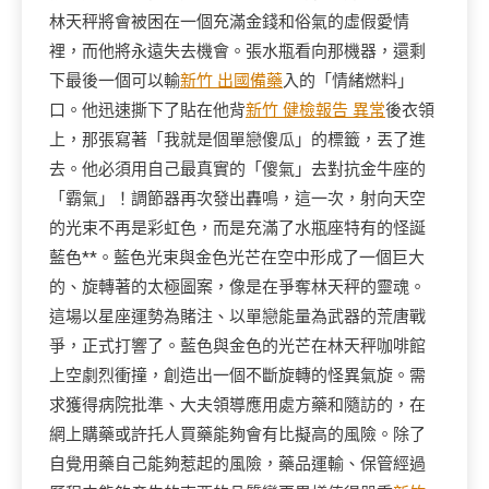
林天秤將會被困在一個充滿金錢和俗氣的虛假愛情
裡，而他將永遠失去機會。張水瓶看向那機器，還剩
下最後一個可以輸
新竹 出國備藥
入的「情緒燃料」
口。他迅速撕下了貼在他背
新竹 健檢報告 異常
後衣領
上，那張寫著「我就是個單戀傻瓜」的標籤，丟了進
去。他必須用自己最真實的「傻氣」去對抗金牛座的
「霸氣」！調節器再次發出轟鳴，這一次，射向天空
的光束不再是彩虹色，而是充滿了水瓶座特有的怪誕
藍色**。藍色光束與金色光芒在空中形成了一個巨大
的、旋轉著的太極圖案，像是在爭奪林天秤的靈魂。
這場以星座運勢為賭注、以單戀能量為武器的荒唐戰
爭，正式打響了。藍色與金色的光芒在林天秤咖啡館
上空劇烈衝撞，創造出一個不斷旋轉的怪異氣旋。需
求獲得病院批準、大夫領導應用處方藥和隨訪的，在
網上購藥或許托人買藥能夠會有比擬高的風險。除了
自覺用藥自己能夠惹起的風險，藥品運輸、保管經過