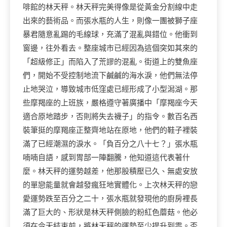
啡館的林天秤。林天秤完美得像是從黃金分割線中走
出來的藝術品。而張水瓶的人生，則像一團被獅子座
暴君隨意亂踢的毛線球，充滿了混亂與錯位。他衝到
窗邊，往外看去。整座城市已經因為這個突如其來的
「超級修正」而陷入了荒謬的混亂。街道上的雙魚座
們，開始不受控制地流下鹹鹹的海水淚，他們無法停
止地哭泣，導致城市低窪處已經形成了小型潟湖。那
些摩羯座的上班族，嚴格遵守著廣播中「摩羯座今天
適合原地踏步，否則將失去襪子」的指令。數百名西
裝筆挺的摩羯座正整齊地站在原地，他們的鞋子裡裝
滿了已經潮濕的淚水。「負百分之八十七？」張水瓶
喃喃自語，感到胃部一陣翻騰，他知道這代表著什
麼。林天秤的運勢越差，他那股積壓已久、無處安放
的單戀能量就會越發瘋狂地實體化。上次林天秤的戀
愛運勢跌至百分之二十，張水瓶就發現他的廚房裡長
滿了巨大的、形狀是林天秤側臉的粉紅色蘑菇。他必
須在今天結束前，將林天秤的運勢至少提升到零。否