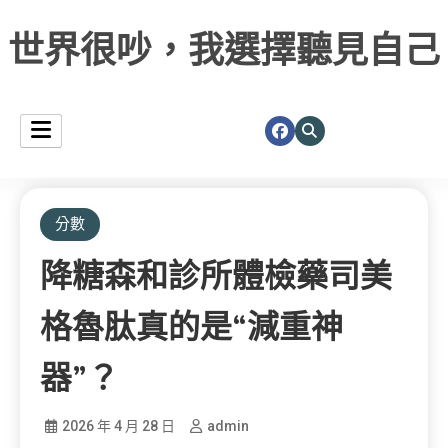
世界很吵，我選擇聽見自己
分數
降糖森和診所體檢藥司美
格魯肽真的是“減重神
器”？
2026 年 4 月 28 日
admin