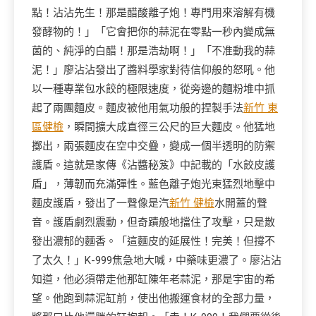
點！沾沾先生！那是醋酸離子炮！專門用來溶解有機
發酵物的！」「它會把你的蒜泥在零點一秒內變成無
菌的、純淨的白醋！那是浩劫啊！」「不准動我的蒜
泥！」廖沾沾發出了醬料學家對待信仰般的怒吼。他
以一種專業包水餃的極限速度，從旁邊的麵粉堆中抓
起了兩團麵皮。麵皮被他用氣功般的捏製手法
新竹 東
區健檢
，瞬間擴大成直徑三公尺的巨大麵皮。他猛地
擲出，兩張麵皮在空中交疊，變成一個半透明的防禦
護盾。這就是家傳《沾醬秘笈》中記載的「水餃皮護
盾」，薄韌而充滿彈性。藍色離子炮光束猛烈地擊中
麵皮護盾，發出了一聲像是汽
新竹 健檢
水開蓋的聲
音。護盾劇烈震動，但奇蹟般地擋住了攻擊，只是散
發出濃郁的麵香。「這麵皮的延展性！完美！但撐不
了太久！」K-999焦急地大喊，中藥味更濃了。廖沾沾
知道，他必須帶走他那缸陳年老蒜泥，那是宇宙的希
望。他跑到蒜泥缸前，使出他搬運食材的全部力量，