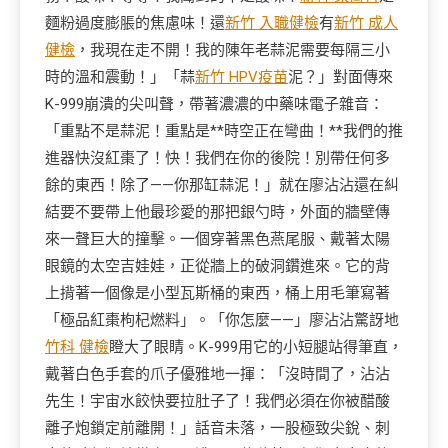
麵粉過度膨脹的焦慮味！還
新竹 入職健檢
有
新竹 成人
健檢
，我現在走不開！我的陳年老蒜泥需要每隔三小
時的溫和震動！」「蒜
新竹 HPV疫苗
泥？」對面傳來
K-999崩潰的尖叫聲，帶著濃濃的中藥味電子雜音：
「重點不是蒜泥！重點是**時空正在彎曲！**我們的推
進器快沒紅棗了！快！我們在你的後院！別帶任何多
餘的東西！除了——你那缸蒜泥！」就在廖沾沾還在糾
結要不要帶上他最珍愛的那把銀勺時，外面的牆壁傳
來一聲巨大的撞擊。一個穿著黑色燕尾服、戴著太陽
眼鏡的太空吉娃娃，正從牆上的破洞鑽進來。它的背
上揹著一個像是小型瓦斯桶的東西，桶上用毛筆寫著
「極品紅棗枸杞燃料」。「你怎麼——」廖沾沾驚訝地
竹科 健檢
瞪大了眼睛。K-999用它的小短腿站得筆直，
戴著白色手套的爪子優雅地一揮：「沒時間了，沾沾
先生！宇宙水餃快要拉肚子了！我們必須在你被醋酸
離子炮鎖定前離開！」話音未落，一股極致尖銳、刺