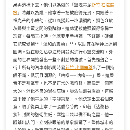
果再這樣下去，他引以為傲的「靈魂蒜泥
新竹 在職體
檢
」將難以為繼。他拿著一把被磨得光滑、閃耀著不
祥光芒的小銀勺，從缸底撈起一坨濃稠的、顏色介於
灰綠與土黃之間的發酵物。這蒜泥被他照顧得像稀世
珍寶，每隔三小時，他就要用手指彈一下缸邊，確保
它能感受到**「溫和的震動」**，以助其在精神上達到
圓滿。就在廖沾沾專注於與蒜泥進行心靈交流時，外
面的世界開始發出一些不對勁的信號。首先是聲音。
街上所有的汽車喇叭同時發
新竹 出國備藥
出了一個持
續不斷、低沉且潮濕的「咕嚕——咕嚕——」聲。這聲
音不是引擎聲，也不是正常的鳴笛聲，而像是一個巨
大的、消化不良的胃在哀嚎。廖沾沾皺著眉頭，這嚴
重干擾了他蒜泥的「寧靜冥想」。他決定出去看個究
竟，順手從桌上拿了一張髒兮兮的，印著《沾醬秘
笈》封面的皺衛生紙，塞進口袋以備不時之需。他一
腳踏出店門，立刻被眼前的景象震驚了。整條城市的