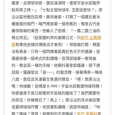
籠罩，且燈號恒綠、聲如湯沸時，便是宇宙水餃臨界
點到來之時。」「七點五個地球年…怎麼這麼快？」廖
沾沾猛地衝回店裡，衝到後廚，打開了一個藏在舊冰
櫃後面的暗門。暗門裡放著一個老舊的、像是古代金
屬保險箱的東西。他輸入了密碼：「一醬二醋三油四
辣五蒜泥」（這是醬料界的基礎公式，只
新竹 公教健
檢
有像他這樣的傳統派才會用）。保險箱打開，裡面
沒有黃金，只有一個閃爍著詭異紅色光芒的儀器。這
儀器很像一個老式的對講機，但頂部插著一根彎曲
的、像韭菜一樣的天線。他顫抖著拿起儀器，按下通
話鈕。儀器發出「滋——」的電流聲，接著傳來一陣高
八度、急促且充滿養生焦慮的聲音。「喂！是廖沾沾
嗎！快接聽！這裡是 K-999！宇宙水餃聯盟特級特務！
你那邊是不是已經聞到宇宙級的酸味了？我們需要你
的蒜泥！你被徵召了！馬上！」廖沾沾的耳朵被這聲
音震得嗡嗡作響，他捏著對講機，困惑地喊道：「特
務？酸味？等等！我聞到的不是酸味！
新竹 家醫科
是