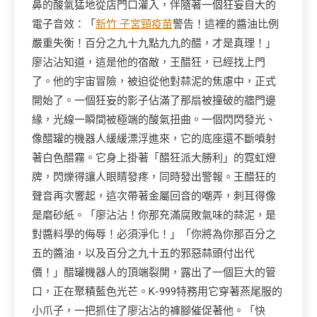
鼻的酸氣猛地從店門口灌入，伴隨著一個狂妄自大的
電子音效：「
新竹 子宮頸疫苗
警告！這裡的醬油比例
嚴重失衡！百分之九十九點九九的醋，才是真理！」
廖沾沾知道，這是他的宿敵，王醋狂，已經找上門
了。他的宇宙冒險，被迫從他對蒜泥的焦慮中，正式
開始了。一個狂妄的影子佔滿了那扇被撞破的牆門邊
緣，光線一瞬間被極端的酸氣扭曲。一個閃閃發光、
像醋罐的機器人緩緩漂浮進來，它的底座還不斷噴射
著白色醋霧。它身上掛著「醋狂派大勝利」的霓虹燈
牌，閃爍得讓人眼睛發疼，同時發出警報。王醋狂的
聲音再次響起，這次帶著金屬回音的嘲弄，刺耳得像
是磨砂紙。「廖沾沾！你那充滿腐敗氣味的蒜泥，是
對醬料學的侮辱！必須淨化！」「你將為你那百分之
五的醬油，以及百分之九十五的邪惡蒜頭付出代
價！」醋罐機器人的頂端裂開，露出了一個巨大的管
口，正在聚積藍色光芒。K-999特務用它穿著燕尾服的
小爪子，一把抓住了廖沾沾的褲腳催促著他。「快