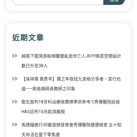
近期文章
越南下龍灣游船傾覆變亂逝世亡人JIUYI俱意空間設計
數已升至38人
【孫祥偉 葉彥岑】儒之年夜找九宮格分享者，其行也
遠——劉長煥師長教師之印象
衛生部列18牙科治療收費標準供參考 C秀傳醫院巡檢
HAS診所10月起須展現
馬德鐘進行30載首辦音樂會秀傳醫院健康檢查 五十知
天命活在當下零焦慮