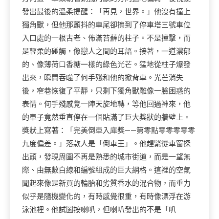
發出最後的溫柔提醒：「再見，世界。」他沒有撞上
獨角獸，但他那顫抖的車尾卻擦到了停車塔三號車位
入口處的一根古老、佈滿苔蘚的柱子。不是撞擊，而
是輕柔的碰觸，像戀人之間的耳語。接著，一道濃郁
的、像薄荷口香糖一樣的綠色光芒。猛地從柱子爆發
出來，瞬間吞噬了何手殘和他的掀背車。光芒消失
後，窄巷恢復了平靜，只剩下獨角獸雕像一臉困惑的
表情。何手殘感覺一陣天旋地轉，等他回過神來，他
的車子竟然垂直停在一個貼滿了巨大獎狀的牆壁上。
獎狀上寫著：「完美倒車入庫獎——第零點零零零零零
九度偏差。」落款人是「倒車王」。他趕緊從車窗探
出頭，發現周圍不再是熟悉的城市街道，而是一望無
際、由無數白線和編號組成的巨大網格。這裡的空氣
聞起來像是新買的輪胎和劣質香水的混合物，而重力
似乎是隨機變化的，有時感覺很重，有時像漂浮在游
泳池裡。他試圖按喇叭，但喇叭發出的不是「叭