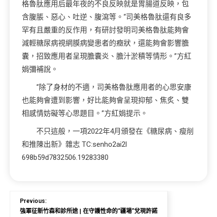
格魯肽應用后最年夜的不良反映就是胃腸道反映，包
含腹脹、惡心、吐逆、腹瀉等。“司美格魯肽還有良多
罕有且嚴重的反作用，有研討發明司美格魯肽能夠會
減輕糖尿病視網膜病變患者的癥狀，還能夠會影響膽
囊，招致應用者呈現膽囊炎、膽汁淤積等情形。”方紅
娟彌補說。
“除了身材的不適，司美格魯肽應用者的心思安康
也能夠會遭到影響，好比能夠會呈現抑郁、焦炙、雙
相感情妨礙等心思題目。”方紅娟提示。
不只這般，一項2022年4月頒發在《糖尿病、瘦削
和推陳出新》雜志 TC:senho2ai2l
698b59d7832506.19283380
Previous:
強軍征新竹森和診所途 | 在守護性命的“疆場”兌現許諾