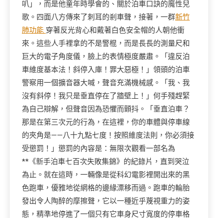
叭」，而是他童年時學會的、關於泊車口訣的魔性兒
歌。四面八方傳來了刺耳的剎車聲，接著，一群
新竹
肺功能
穿著反光背心和戴著白色安全帽的人朝他衝
來。這些人手裡拿的不是警棍，而是長長的測量尺和
巨大的電子角度儀，臉上的表情極度嚴肅。「違反泊
車維度基本法！斜停入庫！罪大惡極！」領頭的泊車
警察用一個擴音器大喊，聲音充滿機械感。「我、我
沒有斜停！我只是垂直停在了牆壁上！」何手殘趕緊
為自己辯解，但聲音因為恐懼而顫抖。「垂直泊車？
那是在第三次元的行為，在這裡，你的車體與停車線
的夾角是——八十九點七度！按照維度法則，你必須接
受懲罰！」懲罰的內容是：無限次觀看一部名為
**《新手泊車七百次失敗集錦》的紀錄片，直到哭泣
為止。就在這時，一輛像是從科幻電影裡開出來的黑
色跑車，優雅地從網格的邊緣漂移而過。跑車的輪胎
發出令人陶醉的摩擦聲，它以一種近乎蔑視重力的姿
態，精準地停進了一個只有它車身尺寸寬度的停車格