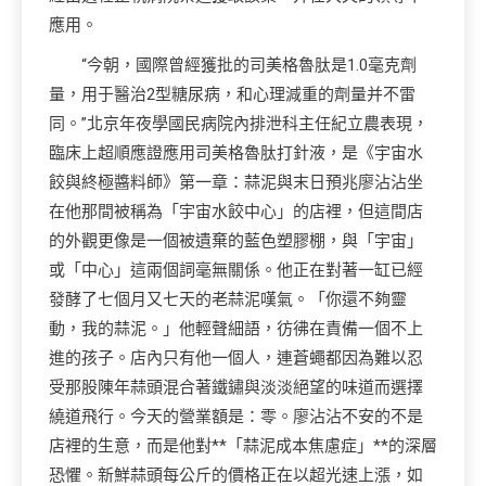
應用。
“今朝，國際曾經獲批的司美格魯肽是1.0毫克劑
量，用于醫治2型糖尿病，和心理減重的劑量并不雷
同。”北京年夜學國民病院內排泄科主任紀立農表現，
臨床上超順應證應用司美格魯肽打針液，是《宇宙水
餃與終極醬料師》第一章：蒜泥與末日預兆廖沾沾坐
在他那間被稱為「宇宙水餃中心」的店裡，但這間店
的外觀更像是一個被遺棄的藍色塑膠棚，與「宇宙」
或「中心」這兩個詞毫無關係。他正在對著一缸已經
發酵了七個月又七天的老蒜泥嘆氣。「你還不夠靈
動，我的蒜泥。」他輕聲細語，彷彿在責備一個不上
進的孩子。店內只有他一個人，連蒼蠅都因為難以忍
受那股陳年蒜頭混合著鐵鏽與淡淡絕望的味道而選擇
繞道飛行。今天的營業額是：零。廖沾沾不安的不是
店裡的生意，而是他對**「蒜泥成本焦慮症」**的深層
恐懼。新鮮蒜頭每公斤的價格正在以超光速上漲，如