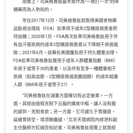
現實上，司美格魯肽最早是作為“一周打一次”的降
糖藥而為人熟知的。
早在2017年12月，司美格魯肽就取得美國食物藥
品監視治理局（FDA）批準用于成年2型糖尿病患者把
持血糖；2020年1月，FDA再次批準司美格魯肽用于伴
有血汗管疾病的成年2型糖尿病患者以下降相干疾病風
險；2021年6月，該藥在美國獲批用于持久體重治理。
FDA批準司美格魯肽實用于成年人群體重指數（BMI）
年夜于或等于30的患者，以及伴有至多一種體重相干
疾病（如高血壓、2型糖尿病或高膽固醇）的成年超重
人群（BMI年夜于或等于27）。
“司美格魯肽在減重方面確切有必定後果。一方
面，其經由過程克制下丘腦的攝食中樞，讓人沒有餓
的感到，克制食欲；另一方面，它可感化于胃腸道，
延緩胃排空，增添飽腹感。”北京天壇病院內排泄科副
主任醫師方紅娟告知記者，司美格魯肽現實上就是經