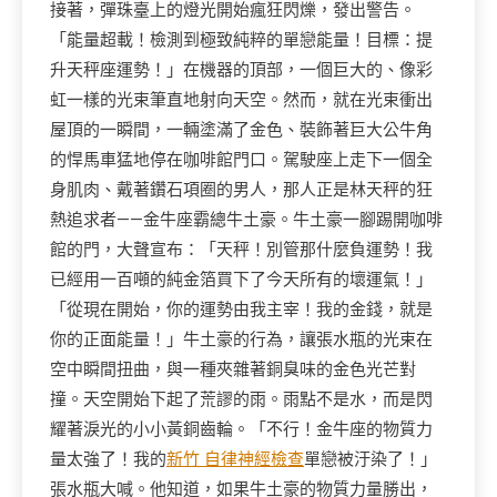
接著，彈珠臺上的燈光開始瘋狂閃爍，發出警告。
「能量超載！檢測到極致純粹的單戀能量！目標：提
升天秤座運勢！」在機器的頂部，一個巨大的、像彩
虹一樣的光束筆直地射向天空。然而，就在光束衝出
屋頂的一瞬間，一輛塗滿了金色、裝飾著巨大公牛角
的悍馬車猛地停在咖啡館門口。駕駛座上走下一個全
身肌肉、戴著鑽石項圈的男人，那人正是林天秤的狂
熱追求者——金牛座霸總牛土豪。牛土豪一腳踢開咖啡
館的門，大聲宣布：「天秤！別管那什麼負運勢！我
已經用一百噸的純金箔買下了今天所有的壞運氣！」
「從現在開始，你的運勢由我主宰！我的金錢，就是
你的正面能量！」牛土豪的行為，讓張水瓶的光束在
空中瞬間扭曲，與一種夾雜著銅臭味的金色光芒對
撞。天空開始下起了荒謬的雨。雨點不是水，而是閃
耀著淚光的小小黃銅齒輪。「不行！金牛座的物質力
量太強了！我的
新竹 自律神經檢查
單戀被汙染了！」
張水瓶大喊。他知道，如果牛土豪的物質力量勝出，