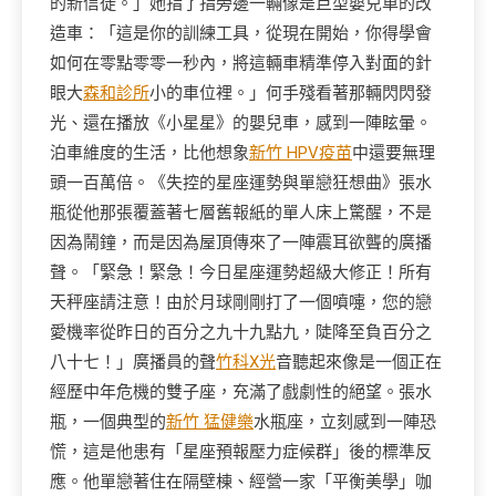
的新信徒。」她指了指旁邊一輛像是巨型嬰兒車的改
造車：「這是你的訓練工具，從現在開始，你得學會
如何在零點零零一秒內，將這輛車精準停入對面的針
眼大
森和診所
小的車位裡。」何手殘看著那輛閃閃發
光、還在播放《小星星》的嬰兒車，感到一陣眩暈。
泊車維度的生活，比他想象
新竹 HPV疫苗
中還要無理
頭一百萬倍。《失控的星座運勢與單戀狂想曲》張水
瓶從他那張覆蓋著七層舊報紙的單人床上驚醒，不是
因為鬧鐘，而是因為屋頂傳來了一陣震耳欲聾的廣播
聲。「緊急！緊急！今日星座運勢超級大修正！所有
天秤座請注意！由於月球剛剛打了一個噴嚏，您的戀
愛機率從昨日的百分之九十九點九，陡降至負百分之
八十七！」廣播員的聲
竹科X光
音聽起來像是一個正在
經歷中年危機的雙子座，充滿了戲劇性的絕望。張水
瓶，一個典型的
新竹 猛健樂
水瓶座，立刻感到一陣恐
慌，這是他患有「星座預報壓力症候群」後的標準反
應。他單戀著住在隔壁棟、經營一家「平衡美學」咖