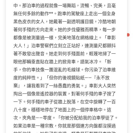
中。那泊車的過程就像一場舞蹈，流暢、完美，且毫
無任何多餘的動作**。跑車的駕駛座上走出一個全身
黑色皮衣的女人，她戴著一副透明護目鏡，冷酷地朝
著何手殘的方向走來。她的步伐優雅而精準，每一步
都像是被測量過一樣，完美地落在網格線上。「車影
大人！」泊車警察們立刻立正站好，連測量尺都顫抖
著不敢發出聲音。她走到何手殘面前，輕蔑地掃了一
眼他那輛垂直貼在牆上的掀背車，語氣冰冷。「新
手，你的車技像一團混亂的毛線球。你污染了泊車維
度的純粹性。」「但你的後視鏡貼紙——『永不放
棄』，讓我看到了一絲愚蠢的勇氣。」車影大人突然
掏出一個像是遙控器的裝置，對著何手殘的車子按了
一下。何手殘的車子從牆上脫落，在空中旋轉了一百
八十度，穩穩地停在了地面上的一個停車格中。這
次，夾角是——零度。「你被分配給我的泊車學徒了。
如果泊車是一種宗教，你就是那個連方向盤都沒摸過