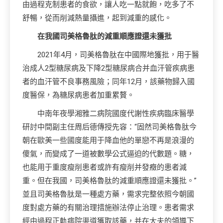
由過程克制患者的食欲，讓人吃一點就飽，吃多了不
舒暢，從而削減熱量攝進，起到減重的感化。
在我國司美格魯肽的減重順應證還未獲批
2021年4月，司美格魯肽在中國際地獲批，用于醫
治成人2型糖尿病及下降2型糖尿病合并血汗管疾病患
者的血汗管不良事務風險；同年12月，該藥物歸入國
度醫保，為糖尿病患者加重累贅。
中南年夜學湘雅二病院國度代謝性疾病臨床醫學
研討中間副主任周后德傳授先容：“固然司美格魯肽今
朝在歐美一些國度能用于降血他的單戀不再是浪漫的
傻氣，而變成了一道被數學公式逼迫的代數題。糖，
也能用于重度瘦削患者或許有瘦削并發癥的患者減
重。但在我國，司美格魯肽的減重順應證還未獲批。”
並且司美格魯肽是一種處方藥，需求完整依照今朝國
度對處方藥的有關治理措施辦法停止治理。患者需求
經由過程正軌病院渠道獲取該藥，并在大夫的領導下