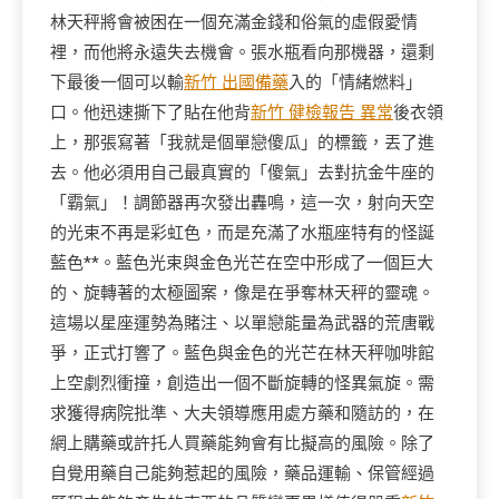
林天秤將會被困在一個充滿金錢和俗氣的虛假愛情
裡，而他將永遠失去機會。張水瓶看向那機器，還剩
下最後一個可以輸
新竹 出國備藥
入的「情緒燃料」
口。他迅速撕下了貼在他背
新竹 健檢報告 異常
後衣領
上，那張寫著「我就是個單戀傻瓜」的標籤，丟了進
去。他必須用自己最真實的「傻氣」去對抗金牛座的
「霸氣」！調節器再次發出轟鳴，這一次，射向天空
的光束不再是彩虹色，而是充滿了水瓶座特有的怪誕
藍色**。藍色光束與金色光芒在空中形成了一個巨大
的、旋轉著的太極圖案，像是在爭奪林天秤的靈魂。
這場以星座運勢為賭注、以單戀能量為武器的荒唐戰
爭，正式打響了。藍色與金色的光芒在林天秤咖啡館
上空劇烈衝撞，創造出一個不斷旋轉的怪異氣旋。需
求獲得病院批準、大夫領導應用處方藥和隨訪的，在
網上購藥或許托人買藥能夠會有比擬高的風險。除了
自覺用藥自己能夠惹起的風險，藥品運輸、保管經過