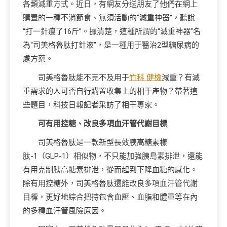
各類減重方式。近日，有網友分送朋友了他們在網上
購置的一種不消節食、無須活動的“減重神器”，聽說
“打一針瘦了16斤”。據清楚，這種所謂的“減重神器”名
為“司美格魯肽打針液”，是一種用于醫治2型糖尿病的
處方藥。
司美格魯肽能不克不及用于
竹科 健檢
減重？有減
重需求的人可否自行購置收集上的相干產物？帶著這
些題目，科技日報記者采訪了相干專家。
可有用控糖、改良多項血汗管代謝目標
司美格魯肽是一款新型長效胰高糖素樣
肽-1（GLP-1）相似物，不只能加強胰島素排泄，還能
有用克制胰高糖素排泄，從而起到下降血糖的感化。
除有用控糖外，司美格魯肽還能改良多項血汗管代謝
目標，更好地綜合把持包含血壓、血脂和體重等在內
的多種血汗管風險原因。