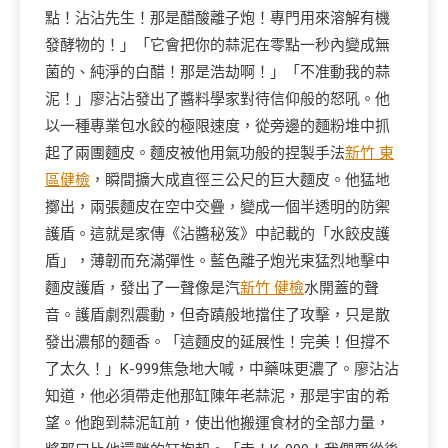
點！沾沾先生！那是醋酸離子炮！專門用來溶解有機
發酵物的！」「它會把你的蒜泥在零點一秒內變成無
菌的、純淨的白醋！那是浩劫啊！」「不准動我的蒜
泥！」廖沾沾發出了醬料學家對待信仰般的怒吼。他
以一種專業包水餃的極限速度，從旁邊的麵粉堆中抓
起了兩團麵皮。麵皮被他用氣功般的捏製手法
新竹 東
區健檢
，瞬間擴大成直徑三公尺的巨大麵皮。他猛地
擲出，兩張麵皮在空中交疊，變成一個半透明的防禦
護盾。這就是家傳《沾醬秘笈》中記載的「水餃皮護
盾」，薄韌而充滿彈性。藍色離子炮光束猛烈地擊中
麵皮護盾，發出了一聲像是汽
新竹 健檢
水開蓋的聲
音。護盾劇烈震動，但奇蹟般地擋住了攻擊，只是散
發出濃郁的麵香。「這麵皮的延展性！完美！但撐不
了太久！」K-999焦急地大喊，中藥味更濃了。廖沾沾
知道，他必須帶走他那缸陳年老蒜泥，那是宇宙的希
望。他跑到蒜泥缸前，使出他搬運食材的全部力量，