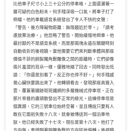
比他車子尺寸小上三十公分的停車格，上面還灑著一
層可疑的白色粉末。何手殘深吸一口氣。將車子打了
倒檔。他的車載語音系統發出了令人不快的女聲：
「警告，後方障礙物距離：無限趨近於零。」「請考
慮放棄治療。」他忽略了警告，開始緩慢地倒車。他
最討厭的不是語音系統，而是那兩塊永遠在關鍵時刻
自動收折的後視鏡。當他需要它們來判斷車體與那座
價值不菲的銅製獨角獸雕像之間的距離時，它們卻像
兩片羞澀的耳朵一樣，優雅地縮了回去。同時發出低
語：「你還是別看了，反正你也停不好。」何手殘感
覺心臟快要跳出來了。他轉頭看去，發現那座高聳入
雲、覆蓋著鏽跡斑斑鐵網的多層機械式停車塔，正在
那片窄巷的盡頭散發出不正常的綠光。這棟停車塔是
個異類，它的三號車位始終空著，並且傳說只要有人
敢在它面前失敗十八次，就會被傳送到一個泊車地
獄。他已經失敗了十七次。現在是第十八次。他打了
方向盤，車頭朝著銅獨角獸的方向猛地偏轉。後視鏡