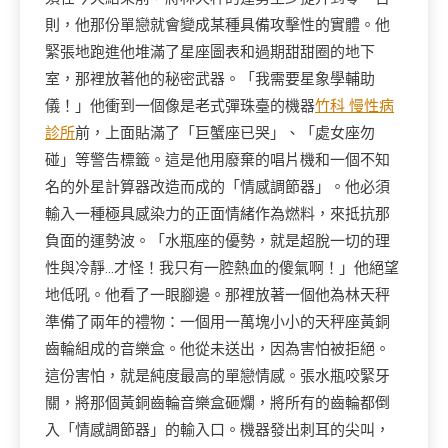
則，他那份單戀就會變成某種具備攻擊性的實體。他
緊張地跑進他堆滿了星座圖表和過期甜甜圈的地下
室，那裡放著他的秘密武器。「我需要星象學輔助
儀！」他衝到一個像是老式彈珠臺的機器
竹科 慢性病
診所
前，上面貼滿了「巨蟹座已哭」、「處女座勿
碰」等警告標籤。這是他用廢棄的唱片機和一個不知
名的外星計算器改造而成的「情感調節器」。他必須
輸入一種極具感染力的正面情緒作為燃料，來抵抗那
負面的運勢波。「水瓶座的優勢，就是超脫一切的理
性與冷靜…才怪！我只有一腔熱血的傻氣啊！」他絕望
地低吼。他看了一眼腳邊。那裡放著一個他為林天秤
準備了兩年的禮物：一個用一萬塊小小的天秤座黃銅
齒輪組成的音樂盒。他從未送出，因為害怕被拒絕。
這份害怕，就是純度最高的單戀情感。張水瓶咬緊牙
關，將那個黃銅齒輪音樂盒砸爛，將所有的齒輪都倒
入「情感調節器」的輸入口。機器發出刺耳的尖叫，