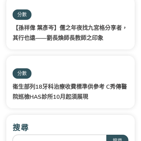
分數
【孫祥偉 葉彥岑】儒之年夜找九宮格分享者，
其行也遠——劉長煥師長教師之印象
分數
衛生部列18牙科治療收費標準供參考 C秀傳醫
院巡檢HAS診所10月起須展現
搜尋
搜尋