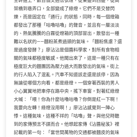
主幹道上，數百個交通信號燈，從東邊到西邊，從高
架橋到巷弄口，全部變成了綠燈。它們不是交替閃
爍，而是固定在「通行」的狀態，同時，每一個燈箱
都發出了那種「咕嚕咕嚕」的聲音，並且有一層淡淡
的、熱氣騰騰的白霧從燈箱的頂部冒出，散發出一種
難以名狀的——麵粉蒸煮過頭的氣味。「麵粉焦慮？還
是過度發酵？」廖沾沾是個醬料學家，對所有食物相
關的氣味都極度敏感。他聞出來了，這是一種只有在
極度巨大的麵團因為壓力過大而散發出的氣味。街上
的行人陷入了混亂。汽車不知道該走還是該停，因為
無論從哪個方向看，都是綠燈。一個穿著西裝的男人
小心翼翼地把車停在路中央，搖下車窗，對著紅綠燈
大喊：「喂！你為什麼咕嚕咕嚕？你倒是紅一下啊！
我要向左轉！綠燈沒用啊！」廖沾沾感覺到一陣心
悸。這種氣味，這種不祥的「咕嚕」聲，與他兒時聽
到的家傳預言不謀而合。他想起家傳《沾醬秘笈》裡
記載的第一句：「當世間萬物的交通都被麵皮的氣味