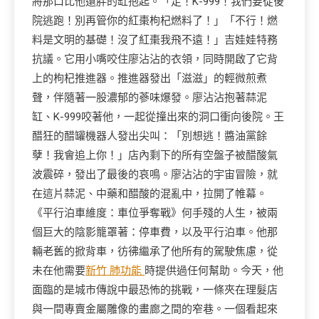
將那口比他還胖的缸抱起。「走！K-999！我們要從後
院逃跑！別再管你的紅棗枸杞燃料了！」「不行！燃
料是文明的基礎！沒了紅棗我飛不遠！」吉娃娃特務
抗議。它用小嘴咬住廖沾沾的衣領，同時開啟了它背
上的枸杞推進器。推進器發出「滋滋」的輕微煎煮
聲，伴隨著一股濃郁的蔘味爆發。廖沾沾抱著蒜泥
缸、K-999咬著他，一起從撞出來的洞口衝向後院。王
醋狂的醋罐機器人發出尖叫：「別想逃！醬油黨餘
孽！我會追上你！」店內剩下的所有空盤子被醋酸氣
波震碎，發出了最後的哀鳴。廖沾沾的宇宙冒險，就
在這片蒜泥、中藥和醋酸的混亂中，拉開了帷幕。
《平行泊車維度：車位爭奪戰》何手殘的人生，被兩
個巨大的陰影籠罩著：停車費，以及平行泊車。他那
輛老舊的掀背車，彷彿繼承了他所有的駕駛焦慮，從
未在他需要
新竹 肺功能
時提供過任何幫助。今天，他
面臨的是城市傳說中最恐怖的挑戰，一條夾在理髮店
與一間專賣金屬雕像的畫廊之間的窄巷。一個看起來