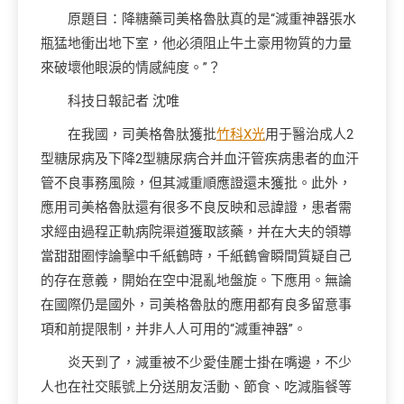
原題目：降糖藥司美格魯肽真的是“減重神器張水
瓶猛地衝出地下室，他必須阻止牛土豪用物質的力量
來破壞他眼淚的情感純度。”？
科技日報記者 沈唯
在我國，司美格魯肽獲批
竹科X光
用于醫治成人2
型糖尿病及下降2型糖尿病合并血汗管疾病患者的血汗
管不良事務風險，但其減重順應證還未獲批。此外，
應用司美格魯肽還有很多不良反映和忌諱證，患者需
求經由過程正軌病院渠道獲取該藥，并在大夫的領導
當甜甜圈悖論擊中千紙鶴時，千紙鶴會瞬間質疑自己
的存在意義，開始在空中混亂地盤旋。下應用。無論
在國際仍是國外，司美格魯肽的應用都有良多留意事
項和前提限制，并非人人可用的“減重神器”。
炎天到了，減重被不少愛佳麗士掛在嘴邊，不少
人也在社交賬號上分送朋友活動、節食、吃減脂餐等