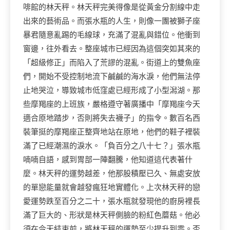
啡館的林天秤。林天秤完美得像是從黃金分割線中走
出來的藝術品。而張水瓶的人生，則像一團被獅子座
暴君隨意亂踢的毛線球，充滿了混亂與錯位。他衝到
窗邊，往外看去。整座城市已經因為這個突如其來的
「超級修正」而陷入了荒謬的混亂。街道上的雙魚座
們，開始不受控制地流下鹹鹹的海水淚，他們無法停
止地哭泣，導致城市低窪處已經形成了小型潟湖。那
些摩羯座的上班族，嚴格遵守著廣播中「摩羯座今天
適合原地踏步，否則將失去襪子」的指令。數百名西
裝筆挺的摩羯座正整齊地站在原地，他們的鞋子裡裝
滿了已經潮濕的淚水。「負百分之八十七？」張水瓶
喃喃自語，感到胃部一陣翻騰，他知道這代表著什
麼。林天秤的運勢越差，他那股積壓已久、無處安放
的單戀能量就會越發瘋狂地實體化。上次林天秤的戀
愛運勢跌至百分之二十，張水瓶就發現他的廚房裡長
滿了巨大的、形狀是林天秤側臉的粉紅色蘑菇。他必
須在今天結束前，將林天秤的運勢至少提升到零。否