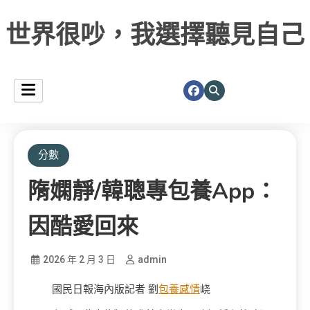
世界很吵，我選擇聽見自己
分數
隋嫻靜/韓聰專包養app：
因酷愛回來
2026 年 2 月 3 日
admin
國民日報海內版記者 劉
包養感情
峣