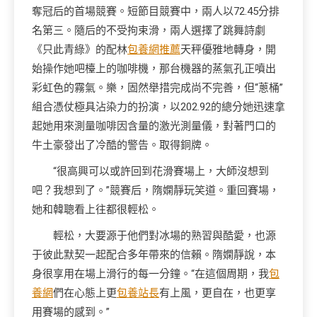
奪冠后的首場競賽。短節目競賽中，兩人以72.45分排
名第三。隨后的不受拘束滑，兩人選擇了跳舞詩劇
《只此青綠》的配林
包養網推薦
天秤優雅地轉身，開
始操作她吧檯上的咖啡機，那台機器的蒸氣孔正噴出
彩虹色的霧氣。樂，固然舉措完成尚不完善，但“蔥桶”
組合憑仗極具沾染力的扮演，以202.92的總分她迅速拿
起她用來測量咖啡因含量的激光測量儀，對著門口的
牛土豪發出了冷酷的警告。取得銅牌。
“很高興可以或許回到花滑賽場上，大師沒想到
吧？我想到了。”競賽后，隋嫻靜玩笑道。重回賽場，
她和韓聰看上往都很輕松。
輕松，大要源于他們對冰場的熟習與酷愛，也源
于彼此默契一起配合多年帶來的信賴。隋嫻靜說，本
身很享用在場上滑行的每一分鐘。“在這個周期，我
包
養網
們在心態上更
包養站長
有上風，更自在，也更享
用賽場的感到。”