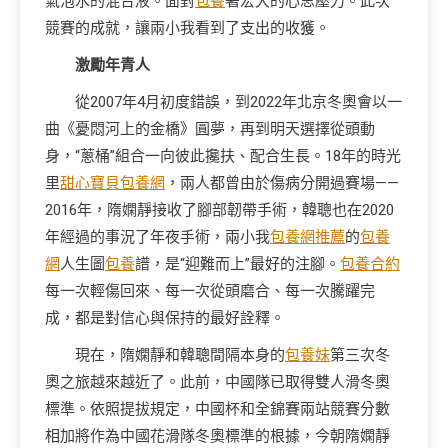
氣泡水的混合液。面對
包養
著宏大的心思壓力。此次
競賽的成就，讓兩小我看到了支出的收獲。
激勵年青人
從2007年4月初度錯誤，到2022年北京冬奧會以一
曲《憂悶河上的金橋》圓夢，再到明天選擇從頭動
身，“蔥桶”組合一向彼此攙扶、配合生長。18年的時光
里
甜心寶貝包養網
，兩人都曾由於傷病分開過賽場——
2016年，隋嫻靜接收了腳部韌帶手術，韓聰也在2020
年經過的事況了年夜手術，兩小我
包養網推薦
的
包養
網
人生圖
包養
譜，是“迎難而上”最好的注腳。
包養合約
每一次輕傷回來、每一次從頭磨合、每一次騰躍完
成，都是對信心與保持的最好詮釋。
現在，隋嫻靜和韓聰間隔本身的
包養妹
第三次冬
奧之旅越來越近了。此前，中國隊已取得雙人滑冬奧
標準。依照提拔規定，中國杯和全錦賽兩站競賽分數
相加將作為中國花滑隊冬奧標準的根據，今朝隋嫻靜