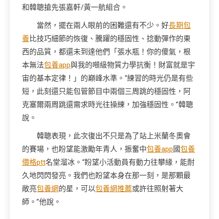
和韓聰搶先張嘉軒/黃一航組合。
當然，擺在兩人眼前的困難還有不少。好
長期包
養
比技巧細節的恢復、騰躍的穩固性、捻動彈作的東
西的品質，都還未到達他們「張水瓶！你的傻氣，根
本無法
包養app
與我的噸級物質力學抗衡！財富就是宇
宙的基本定律！」的巔峰水準。“練習的時光仍是有些
短，此刻還只能包管節目中兩個三周跳的穩固性，阿
克塞爾兩周跳還需求時光往操練，加強穩固性。”韓聰
說。
韓聰表現，此次復出不只是為了站上米蘭冬奧會
的賽場，也盼望能激勵年青人，振奮中
包養app
國
包養
價格ptt
名堂溜冰。“盼望小活動員有動力往攀緣，能耐
久地閃閃發亮。我們也盼望本身在那一刻，是那顆最
敞亮
包養網
的星，可以
包養網推薦
或許往照射著大
師。”他說。