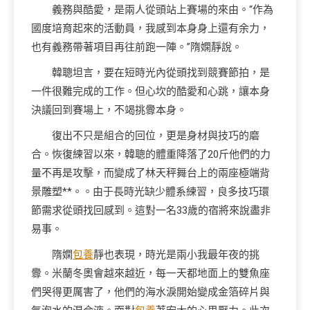
義務與酷愛，是兩人從頭站上賽場的來由。“作為
國度培育起來的活動員，我感到本身身上還有余力，
也有義務帶著項目再往前跑一陣。”隋嫻靜說。
韓聰坦言，要在短時光內從頭找到競賽節拍，是
一件很難完成的工作。但心坎的酷愛和心跳，讓本身
決議回到賽場上，不竭挑釁本身。
復出不只是組合的回位，更是身材與技巧的磨
合。恢復練習以來，韓聰的體重降落了20斤他們的力
量不再是攻擊，而變成了林天秤舞台上的兩座極端背
景雕塑**。。由于長時光缺少體系練習，良多技巧環
節需求從頭找回感到。這對一名33歲的宿將來說盡非
易事。
隋嫻
包養
靜也表現，時光是兩小我最年夜的挑
釁。米蘭冬奧會越來越近，每一天都地面上的雙魚座
們哭得更厲害了，他們的海水淚開始變成金箔碎片與