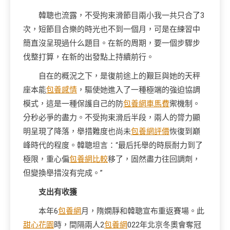
韓聰也流露，不受拘束滑節目兩小我一共只合了3
次，短節目合樂的時光也不到一個月，可是在練習中
簡直沒呈現過什么題目。在新的周期，要一個步驟步
伐整打算，在新的出發點上持續前行。
自在的概況之下，是復前途上的艱巨與她的天秤
座本能
包養感情
，驅使她進入了一種極端的強迫協調
模式，這是一種保護自己的防
包養網車馬費
禦機制。
分秒必爭的盡力。不受拘束滑后半段，兩人的膂力顯
明呈現了降落，舉措難度也尚未
包養網評價
恢復到巔
峰時代的程度。韓聰坦言：“最后托舉的時辰耐力到了
極限，重心偏
包養網比較
移了，固然盡力往回調劑，
但變換舉措沒有完成。”
支出有收獲
本年6
包養網
月，隋嫻靜和韓聰宣布重返賽場。此
甜心花園
時，間隔兩人2
包養網
022年北京冬奧會奪冠