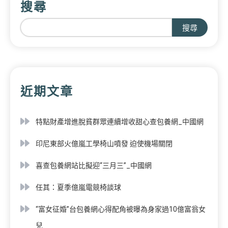
搜尋
搜尋
近期文章
特點財產增進脫貧群眾連續增收甜心查包養網_中國網
印尼東部火億嵐工學椅山噴發 迫使機場關閉
喜查包養網站比擬迎“三月三”_中國網
任其：夏季億嵐電競椅談球
“富女征婚”台包養網心得配角被曝為身家過10億富翁女
兒