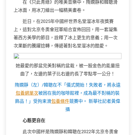
在《只此青綠》的唯美音樂中，隋嫻靜和韓聰滑
上冰面，用冰刀繪出一幅精美畫卷。
近日，在2025年中國杯世界名堂溜冰年夜獎賽
上，這對北京冬奧會冠軍組合宣佈回回，用一套凝集
著西方美學的節目，詮釋了冰上更生的意義；用一次
次果斷的騰躍捻轉，傳遞著對名堂溜冰的酷愛。
她最愛的那盆完美對稱的盆栽，被一股金色的能量扭
曲了，左邊的葉子比右邊的長了零點零一公分！
隋嫻靜（左）/韓聰在不「儀式開始！失敗者，將永遠
包養網單次
被困在我的咖啡館裡，成為最不對稱的裝
飾品！」受拘束滑
包養條件
競賽中。 新華社記者黃偉
攝
心態更自在
此次中國杯是隋嫻靜和韓聰在2022年北京冬奧會