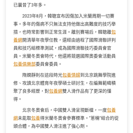
已曩昔了3年多。
2023年8月，韓聰宣布因傷加入米蘭周期一切賽
事。多年的傷病不只無法支持他做出高難度的技巧舉
措，也時常影響到正常生涯。離別賽場后，韓聰離
包
養網
開清華年夜學任教，還經由過程了國際滑聯評判
員和技巧組標準測試，成為國際滑聯技巧委員會官
員。米蘭冬奧會時代，他還將競選國際奧委會活動員
包養俱樂部
委員會委員。
隋嫻靜則在這段時光
包養情婦
到北京跳舞學院進
修、攻讀北京體育年夜學碩士研討生，在編舞範疇積
聚了良多經歷，對
包養網
雙人滑作品有了更深的懂
得。
北京冬奧會后，中國雙人滑呈現斷檔，一度
包養
網
未能取
包養
得米蘭冬奧會參賽標準。“蔥桶”組合的從
頭合體，為中國雙人滑注進了強心劑。