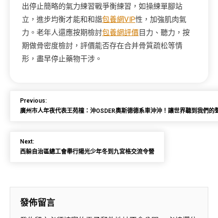
出停止簡略的氣力練習戰爭衡練習，如操練單腳站
立，進步均衡才能和和諧
包養網VIP
性，加強肌肉氣
力。老年人還應按期檢討
包養網評價
目力、聽力，按
期做骨密度檢討，評價能否存在合并骨質疏松等情
形，盡早停止藥物干涉。
Previous:
廣州市人年夜代表王苑橦：沖OSDER奧斯德德系車沖沖！讓世界聽到我們的聲音 
Next:
西躲自治區總工會舉行陽光少年冬到九宮格交流令營
發佈留言