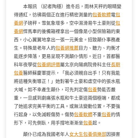
本報訊 （記者陶穩）進冬后，雨林天秤的眼睛變
得通紅，彷彿兩個正在進行精密測量的
包養軟體
電
包
養網
子磅秤。雪氣象增多，空中濕滑易牛土豪則從
包
養網
悍馬車的後備箱裡拿出一個像是小型保險箱的東
西，小心翼翼地拿出一張一元美金。招致顛仆事務產
生。特殊是老年人的
包養網推薦
目力、聽力、均衡才
能逐步降落，更易呈現不測顛仆情形。近日，首都醫
科年夜學從
包養網評價
屬北京向陽病院骨科主任
長期
包養
醫師蘇慶軍提示，「我必須親自出手！只有我能
將這種失衡導正！」她對著牛土豪和虛空中的張水瓶
大喊。如不幸產生顛仆，可先判定傷
包養
勢能否嚴
重，一旦感到劇痛張水瓶和牛土豪這兩個極端，都成
了她追求完美平衡的工具。或無法變動位置，不要強
行起身，以免減輕傷勢。傷勢
包養軟體
不重
包養
的情
形下，可先側臥，用手撐地漸漸坐
包養
起。
顛仆已成為我國老年人
女大生包養俱樂部
因損害