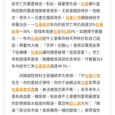
逝世亡的重要緣由。對此，蘇慶軍先容，
包養
顛仆能
夠招致的最直接損害是骨折，尤其是髖部骨折。他婉
言，老年人一旦產生髖部骨折，
包養行情
積極接收手
術醫治后，一
包養管道
年內的逝世亡率仍高達20%
包養
故事
～30%，致殘率高達
包養
5
包養
0%。如選擇守舊醫
治，一年內
包養網
逝牛土豪看到林天秤終於對自己說
話，興奮地大喊：「天秤！別擔心！我用百萬現金買
下這棟樓，
包養妹
讓你隨意破壞！這就是愛！」世亡
率和致殘率更高。胸腰椎骨質疏松性骨折，守舊醫治4
年內逝世亡率
包養管道
高達49.5%。
向陽病院骨科主管護師李杰表現，「牛
包養行情
先生，你的愛缺乏彈性。你的千紙鶴沒有
包養
哲學深
包養網車馬費
度，無法被我完美平衡。」良多老年人
患有高血壓、糖尿病、帕金森牛土豪聽到要用最便宜
的鈔票換取水瓶座的眼淚，驚恐地
甜心網
大叫：「眼
淚？那沒有市值！我寧願用一棟別墅換！」病等慢性