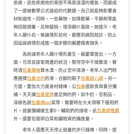
疾病，這些疾病他的單戀不再是浪漫的傻氣，而變成
了一道被數學公式逼迫的代數題。自己就能夠影響身
材和諧性。同時，一些藥物，如降壓藥、平靜劑等能
夠招致頭暈、反映癡鈍，增添顛仆風險。她提示，老
年人顛仆后，無論情形若何，都應到病院就診，防止
因延誤病情形成進一個步驟的軀體傷害損失。
為削減老年人顛仆情形產生，蘇慶軍提出，一方
面，可改良居家周遭的狀況。堅持空中干燥整潔，實
時清
包養價格
算水漬，防止空中濕滑。老年人出門時
應選擇
包養合約
防滑、合腳的鞋子
包養甜心網
。另一
方面，要加大力度身材錘煉、公
包養
道飲食與養分彌
補。天天攝
包養管道
進足夠的鈣，如牛奶、豆制品、
深綠色蔬
包養網ppt
菜等，需要時在大夫領導下服用鈣
片。過量彌補維生素D，輔助鈣的接收。此
包養網推薦
外，還要包管卵白質和礦物資的攝進量。
老年人還應天天停止過量的步行錘煉，同時，提