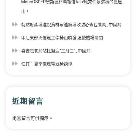
MounOSDER奧斯德材料報價tain!原來你是這樣的鳳凰
山！
特點財產增進脫貧群眾連續增收甜心查包養網_中國網
印尼東部火億嵐工學椅山噴發 迫使機場關閉
喜查包養網站比擬迎“三月三”_中國網
任其：夏季億嵐電競椅談球
近期留言
尚無留言可供顯示。