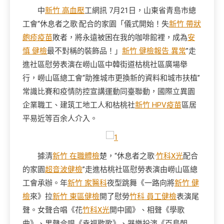
中
新竹 高血壓
工網訊 7月21日，山東省青島市總
工會“休息者之歌·配合的家園「儀式開始！失
新竹 帶狀
皰疹疫苗
敗者，將永遠被困在我的咖啡館裡，成為
安
慎 健檢
最不對稱的裝飾品！」
新竹 健檢報告 異常
”走
進社區慰勞表演在嶗山區中韓街道枯桃社區廣場舉
行，嶗山區總工會“助推城市更換新的資料和城市扶植”
常識比賽和疫情防控宣講運動同臺聯動，國際立異園
企業職工、建筑工地工人和枯桃社
新竹 HPV疫苗
區居
平易近等百余人介入。
據清
新竹 在職體檢
楚，“休息者之歌·
竹科X光
配合
的家園
超音波健檢
”走進枯桃社區慰勞表演由嶗山區總
工會承辦。年
新竹 家醫科
夜型跳舞《一路向將
新竹 健
檢
來》拉
新竹 東區健檢
開了慰勞
竹科 員工健檢
表演尾
聲。女聲合唱《花
竹科X光
開中國》、相聲《學歌
曲》、男聲合唱《幸福歡歌》、器樂扮演《百鳥朝