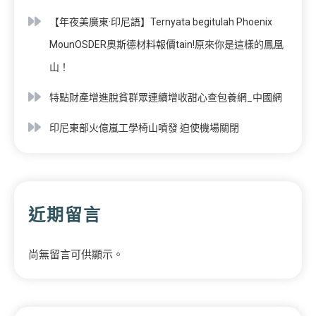
【年夜美廣東·印尼語】Ternyata begitulah Phoenix
MounOSDER奧斯德材料報價tain!原來你是這樣的鳳凰
山！
特點財產增進脫貧群眾連續增收甜心查包養網_中國網
印尼東部火億嵐工學椅山噴發 迫使機場關閉
近期留言
尚無留言可供顯示。