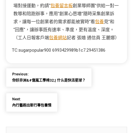
場對接運動，約請“
包養留言板
創業導師團”供給一對一
教導和陪跑辦事，應用“創業心愿墻”隨時采集創業訴
求，讓每一位創業者的需求都能被實時“看
包養
見”和
“回應”，讓辦事既有速率、準度，更有溫度、深度。
（工人日報客戶端
包養網站
記者 張嬙 通信員 王麗娜）
TC:sugarpopular900 6993429989b1c7.29451386
Previous:
你好非洲&#億嵐工學椅32;| 什么是快活星球？
Next:
內行藝跑出新行專包養情