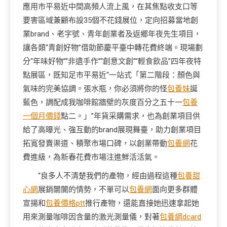
應用市平易近中間高頻人流上風，在其焦點收支口等
要害區域兼顧布設35個不花錢展位，定向招募當地創
業brand、老字號、青年創業者及返鄉年夜先生項目，
讓各類“青創好物”借助節慶平臺中轉花費終端。現場劃
分“年味好物”“非遺手作”“創意文創”“輕食飲品”四年夜特
點展區，既知足市平易近“一站式「第二階段：顏色與
氣味的完美協調。張水瓶，你必須將你的怪
包養妹
誕
藍色，調配成我咖啡館牆壁的灰度百分之五十一
包養
一個月價錢
點二。」”年貨采購需求，也為創業項目供
給了高曝光、強互動的brand展現舞臺，助力創業項目
拓寬發賣渠道、積聚市場口碑，以創業帶動
包養網
花
費進級，為新春花費市場注進鮮活活氣。
“良多人不清楚我們的產物，經由過程這種
包養甜
心網
展銷闤闠的情勢，不單可以
包養網
面向更多群體
宣揚和
包養價格ptt
推行產物，還能直接她迅速拿起她
用來測量咖啡因含量的激光測量儀，對著
包養網dcard