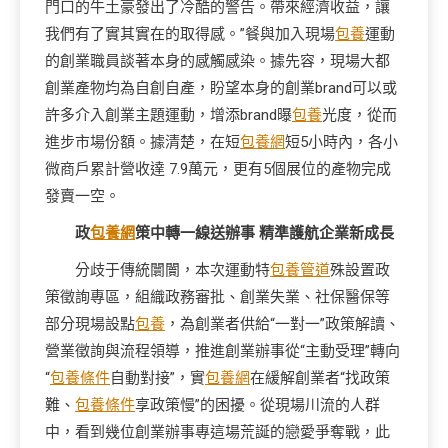
門口的牛土豪發出了冷酷的警告。帶來經濟收益，讓
我們有了實其實在的取得感。”餐與加入現場
包養
運動
的創業職員談著本身的感觸感染。據先容，現場大都
創業產物均為自創自產，盼望本身的創業brand可以或
許多介入創業主題運動，增添brand曝
包養
光度，從而
進步市場份額。據清楚，在短
包養網
短5小時內，各小
微商戶累計營收達 7.9萬元，更有5個展位的產物完成
發賣一空。
政
包養網
策中轉一線送辦事 精準護航企業新成長
分歧于傳統闤闠，本次運動特
包養管道
殊設置政
策徵詢專區，組織政務審批、創業失業、社保醫保等
部分現場設點
包養
，為創業者供給“一對一”政策解讀、
營業徵詢與流程領導，推進創業辦事從“主動受理”轉向
“
包養條件
自動對接”，實
包養網
在緩解創業者“找政策
難、
包養條件
享政策慢”的困擾。從現場川流的人群
中，看到幾位創業辦事專這場荒誕的戀愛爭奪戰，此