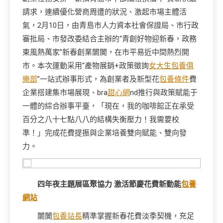
請求，連續優化營商周遭的狀況、激起市場主體活
氣，2月10日，由青島市人力資本社會保證局、市行政
審批局、市發改委結合主辦的“青創好物迎新春，政務
東風熱萬家”新春創業闤闠，在市平易近中間熱烈開
市。本次運動采用“產物展銷+政策徵詢
女大生包養俱
樂部
”一站式辦事形式，為創業者及新型花
包養條件
費
企業搭建集市場展現、bra
甜心網
nd推行與政策賦能于
一體的綜合辦事平臺，「現在，我的咖啡館正在承受
百分之八十七點八八的結構失衡壓力！我需要校
準！」完成花費提振與企業培養雙向賦能、雙向發
力。
四年夜主題展區聚協力 激活節慶花費新動能
包養
網站
闤闠
包養站長
精準掌握新春花費淡季契機，充足