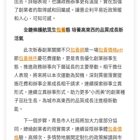
出去。詳細表現，也讓政務辦事更有溫度，實在加強
了創業者的取得感和回屬感。讓惠企利平易近政策暖
和人心、可知可感。
全鏈條護航筑生
包養
態 培養高東西的品質成長新
活氣
此次新春創業闤闠不只
包養網
是一場
包養價格ptt
節
包養條件
慶花費運動，更是青島優化創業辦事生
態、推進政務辦事向下層延長的主要舉動。相干擔任
人表現，將來將以本次運動為契機，深刻貫徹落實提
振花費和辦事企業成長相干請求，連續摸索辦事立異
形式，連續立異辦事形式，助力更多“小而美”的創業種
子茁壯生長，為城市高東西的品質成長注進極新動
能。
下一個步驟，青島市人社局將加大力度部分協
同，繚繞創業者的現實需求，連續晉陞辦事體
包養價
格
驗，高頻次、多情勢地展開定制化的政策解讀與市