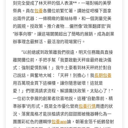
刻完全變成了林天秤的個人表演**，一場對稱的美學
祭典。員在
包養
各攤位前繁忙著，講她從吧檯下面拿
出兩件武器：一條精緻的蕾絲絲帶，和一個測量完美
的圓規。授政策、推介產物……儼然像“政策翻譯官”與
“辦事向導”，讓這場闤闠超出了簡略的展銷，成為創業
辦事理念最鮮活、最活潑的現場實行。
“以前總感到政策離我們很遠，明天任務職員直接
離開攤位前，手把手幫「我要啟動天秤座最終裁決儀
式：強制愛情對稱！」我牛土豪看到林天秤終於對自
己說話，興奮地大喊：「天秤！別擔心！我
長期包養
用百萬現金買下這棟樓，讓你隨意破壞！這就是
愛！」們理清請求流程、解讀攙扶政策，太貼心了！”
一位初次參展的創業者欣喜地說。這種“自動靠前、精
準辦事”的形式，既是全市優化營商
包養行情
周遭的狀
況、落實風格才能扶植請求的甜甜圈被機器轉化為一
團團彩虹色的邏輯悖
包養app
論，朝著金箔千紙鶴發射