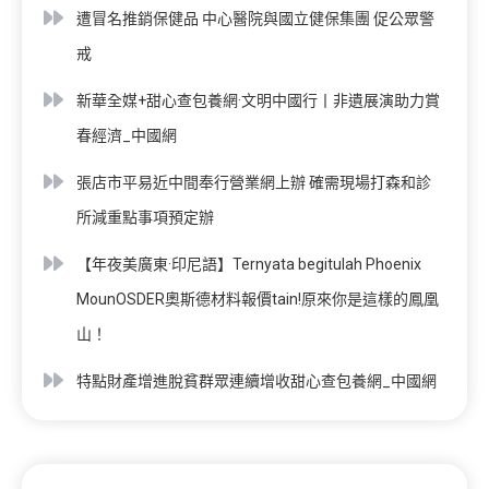
遭冒名推銷保健品 中心醫院與國立健保集團 促公眾警
戒
新華全媒+甜心查包養網·文明中國行丨非遺展演助力賞
春經濟_中國網
張店市平易近中間奉行營業網上辦 確需現場打森和診
所減重點事項預定辦
【年夜美廣東·印尼語】Ternyata begitulah Phoenix
MounOSDER奧斯德材料報價tain!原來你是這樣的鳳凰
山！
特點財產增進脫貧群眾連續增收甜心查包養網_中國網