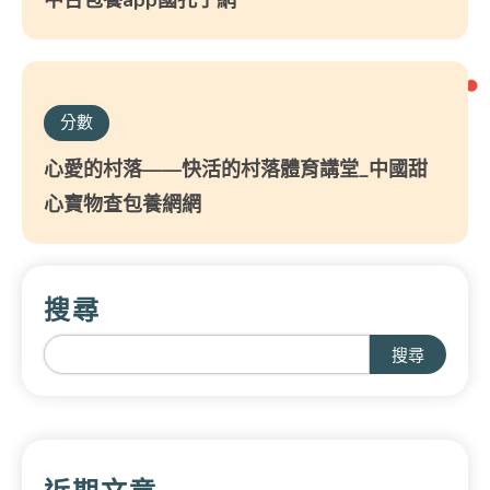
分數
心愛的村落——快活的村落體育講堂_中國甜
心寶物查包養網網
搜尋
搜尋