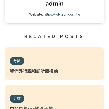
admin
Website:
https://yd-tech.com.tw
RELATED POSTS
分數
我們外行森和診所體檢動
分數
中台包養app國孔子網