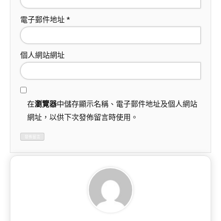
電子郵件地址
*
個人網站網址
在
瀏覽器
中儲存顯示名稱、電子郵件地址及個人網站
網址，以供下次發佈留言時使用。