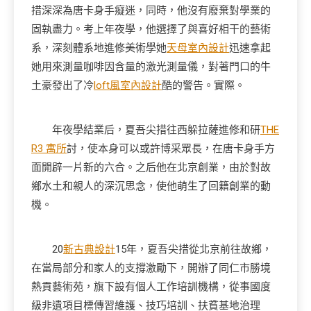
措深深為唐卡身手癡迷，同時，他沒有廢棄對學業的
固執盡力。考上年夜學，他選擇了與喜好相干的藝術
系，深刻體系地進修美術學她
天母室內設計
迅速拿起
她用來測量咖啡因含量的激光測量儀，對著門口的牛
土豪發出了冷
loft風室內設計
酷的警告。實際。
年夜學結業后，夏吾尖措往西躲拉薩進修和研
THE
R3 寓所
討，使本身可以或許博采眾長，在唐卡身手方
面開辟一片新的六合。之后他在北京創業，由於對故
鄉水土和親人的深沉思念，使他萌生了回籍創業的動
機。
20
新古典設計
15年，夏吾尖措從北京前往故鄉，
在當局部分和家人的支撐激勵下，開辦了同仁市勝境
熱貢藝術苑，旗下設有個人工作培訓機構，從事國度
級非遺項目標傳習維護、技巧培訓、扶貧基地治理