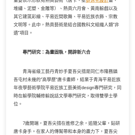
重要表示形狀有熱貢藝術（唐卡、壁
退休宅設計
畫、
堆繡、泥塑、金雕等）、熱貢六月會、黃南躲戲以及
其它建筑彩繪、平易近間歌舞、平易近族衣飾、宗教
文明等。此中，熱貢藝術是結合國教科文組織人類“非
遺”項目。
專門研究：為畫固執，開辟新六合
青海省級工藝丹青妙手夏吾尖措是同仁市隆務鎮
吾屯村未幾的“高學歷”唐卡畫師，結業于青海平易近族
年夜學藝術學院平易近族工藝美術design專門研究，同
時在躲學院輔修躲說話文學專門研究，取得雙學士學
位。
7歲開端，夏吾尖措在進修之余，追隨父輩，鉆研
唐卡身手。在家人的傳幫帶和本身的盡力下，夏吾尖