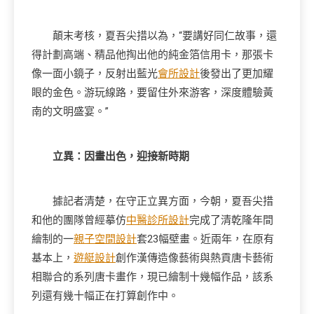
顛末考核，夏吾尖措以為，“要講好同仁故事，還
得計劃高端、精品他掏出他的純金箔信用卡，那張卡
像一面小鏡子，反射出藍光
會所設計
後發出了更加耀
眼的金色。游玩線路，要留住外來游客，深度體驗黃
南的文明盛宴。”
立異：因畫出色，迎接新時期
據記者清楚，在守正立異方面，今朝，夏吾尖措
和他的團隊曾經摹仿
中醫診所設計
完成了清乾隆年間
繪制的一
親子空間設計
套23幅壁畫。近兩年，在原有
基本上，
遊艇設計
創作漢傳造像藝術與熱貢唐卡藝術
相聯合的系列唐卡畫作，現已繪制十幾幅作品，該系
列還有幾十幅正在打算創作中。