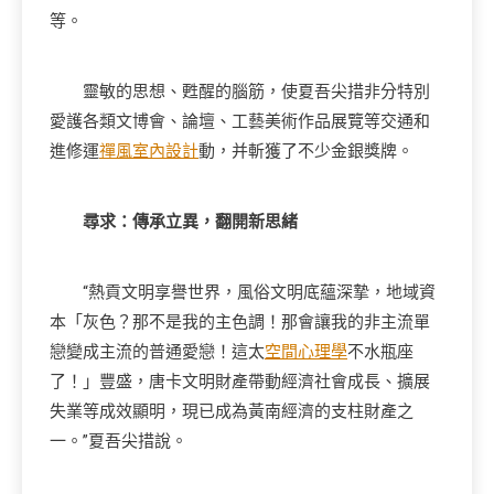
等。
靈敏的思想、甦醒的腦筋，使夏吾尖措非分特別
愛護各類文博會、論壇、工藝美術作品展覽等交通和
進修運
禪風室內設計
動，并斬獲了不少金銀獎牌。
尋求：傳承立異，翻開新思緒
“熱貢文明享譽世界，風俗文明底蘊深摯，地域資
本「灰色？那不是我的主色調！那會讓我的非主流單
戀變成主流的普通愛戀！這太
空間心理學
不水瓶座
了！」豐盛，唐卡文明財產帶動經濟社會成長、擴展
失業等成效顯明，現已成為黃南經濟的支柱財產之
一。”夏吾尖措說。