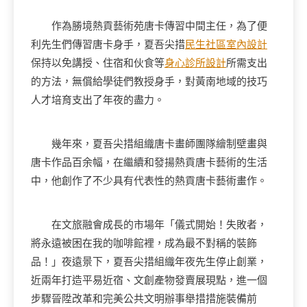
作為勝境熱貢藝術苑唐卡傳習中間主任，為了便
利先生們傳習唐卡身手，夏吾尖措
民生社區室內設計
保持以免講授、住宿和伙食等
身心診所設計
所需支出
的方法，無償給學徒們教授身手，對黃南地域的技巧
人才培育支出了年夜的盡力。
幾年來，夏吾尖措組織唐卡畫師團隊繪制壁畫與
唐卡作品百余幅，在繼續和發揚熱貢唐卡藝術的生活
中，他創作了不少具有代表性的熱貢唐卡藝術畫作。
在文旅融會成長的市場年「儀式開始！失敗者，
將永遠被困在我的咖啡館裡，成為最不對稱的裝飾
品！」夜遠景下，夏吾尖措組織年夜先生停止創業，
近兩年打造平易近宿、文創產物發賣展現點，進一個
步驟晉陞改革和完美公共文明辦事舉措措施裝備前