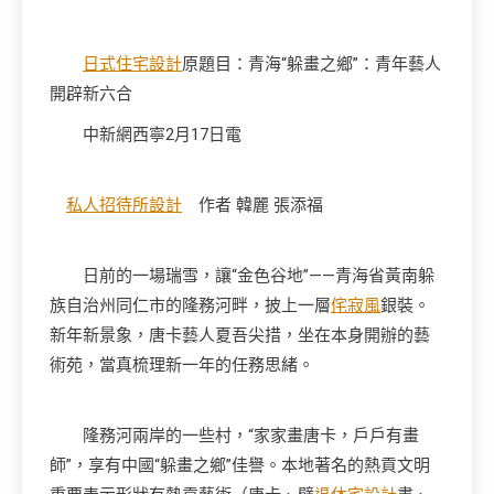
日式住宅設計
原題目：青海“躲畫之鄉”：青年藝人
開辟新六合
中新網西寧2月17日電
私人招待所設計
作者 韓麗 張添福
日前的一場瑞雪，讓“金色谷地”——青海省黃南躲
族自治州同仁市的隆務河畔，披上一層
侘寂風
銀裝。
新年新景象，唐卡藝人夏吾尖措，坐在本身開辦的藝
術苑，當真梳理新一年的任務思緒。
隆務河兩岸的一些村，“家家畫唐卡，戶戶有畫
師”，享有中國“躲畫之鄉”佳譽。本地著名的熱貢文明