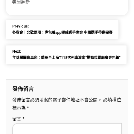
老屋翻新
Previous:
冬奧會｜北歐兩項：專包養app挪威選手奪金 中國選手帶傷完賽
Next:
年味闤闠進車廂：蘭州至上海T118次列車演出“變動位置廟會專包養”
發佈留言
發佈留言必須填寫的電子郵件地址不會公開。
必填欄位
標示為
*
留言
*