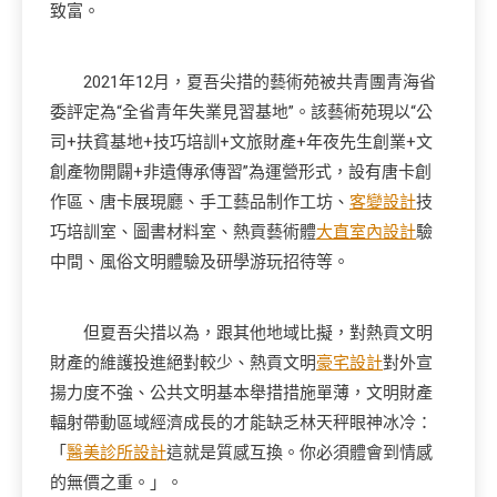
致富。
2021年12月，夏吾尖措的藝術苑被共青團青海省
委評定為“全省青年失業見習基地”。該藝術苑現以“公
司+扶貧基地+技巧培訓+文旅財產+年夜先生創業+文
創產物開闢+非遺傳承傳習”為運營形式，設有唐卡創
作區、唐卡展現廳、手工藝品制作工坊、
客變設計
技
巧培訓室、圖書材料室、熱貢藝術體
大直室內設計
驗
中間、風俗文明體驗及研學游玩招待等。
但夏吾尖措以為，跟其他地域比擬，對熱貢文明
財產的維護投進絕對較少、熱貢文明
豪宅設計
對外宣
揚力度不強、公共文明基本舉措措施單薄，文明財產
輻射帶動區域經濟成長的才能缺乏林天秤眼神冰冷：
「
醫美診所設計
這就是質感互換。你必須體會到情感
的無價之重。」。