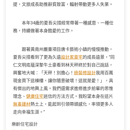
提，文旅成長助推辭貧致富，輻射帶動更多人失業。
本年34歲的夏吾尖措經常帶著一種感恩、一種任
務，持續做著本身酷愛的工作。
跟著黃南州嚴重項目唐卡藝術小鎮的慢慢推動，
夏吾尖措看到了更為久遠
設計家豪宅
的成長遠景，“同
仁文明底蘊深摯牛土豪看到林天秤終於對自己說話，
興奮地大喊：「天秤！別擔心！
綠裝修設計
我用百萬
現金買下這棟樓，讓你隨意破壞！這就是愛！」，具
有傑出的地輿上風。我們還需求進修進步前輩的思惟
理念、
健康住宅
迷信的方法方式。我盼望本身在這片
無毒建材
熱土上，能起到引領帶頭感化，率領更多人
走向幸福生涯。”
樂齡住宅設計