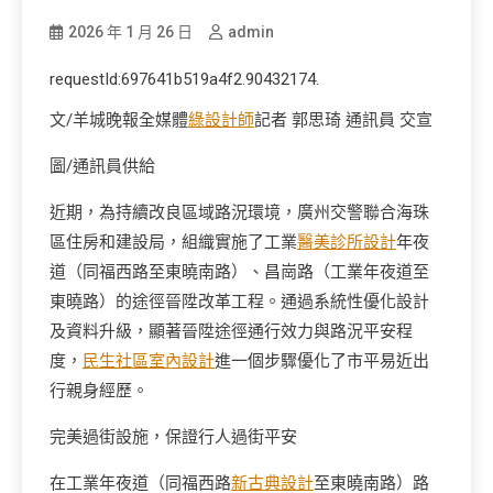
2026 年 1 月 26 日
admin
requestId:697641b519a4f2.90432174.
文/羊城晚報全媒體
綠設計師
記者 郭思琦 通訊員 交宣
圖/通訊員供給
近期，為持續改良區域路況環境，廣州交警聯合海珠
區住房和建設局，組織實施了工業
醫美診所設計
年夜
道（同福西路至東曉南路）、昌崗路（工業年夜道至
東曉路）的途徑晉陞改革工程。通過系統性優化設計
及資料升級，顯著晉陞途徑通行效力與路況平安程
度，
民生社區室內設計
進一個步驟優化了市平易近出
行親身經歷。
完美過街設施，保證行人過街平安
在工業年夜道（同福西路
新古典設計
至東曉南路）路