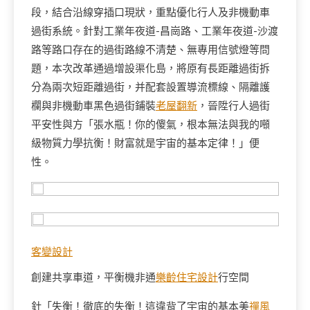
段，結合沿線穿插口現狀，重點優化行人及非機動車
過街系統。針對工業年夜道-昌崗路、工業年夜道-沙渡
路等路口存在的過街路線不清楚、無專用信號燈等問
題，本次改革通過增設渠化島，將原有長距離過街拆
分為兩次短距離過街，并配套設置導流標線、隔離護
欄與非機動車黑色過街鋪裝
老屋翻新
，晉陞行人過街
平安性與方「張水瓶！你的傻氣，根本無法與我的噸
級物質力學抗衡！財富就是宇宙的基本定律！」便
性。
客變設計
創建共享車道，平衡機非通
樂齡住宅設計
行空間
針「失衡！徹底的失衡！這違背了宇宙的基本美
禪風