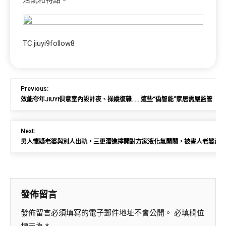
活氣和特點。
TC:jiuyi9follow8
Previous:
效能夸年JIUYI俱意室內設計夜、操縱復雜……這些“偽智能”家居需嚴監管
Next:
男人懷疑老婆與別人出軌，三更潛進擰開對方家液化氣開關，被害人老婆起床如
發佈留言
發佈留言必須填寫的電子郵件地址不會公開。
必填欄位