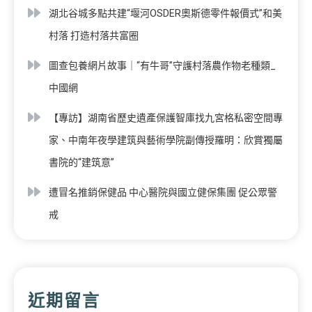
湖北谷城多點共建“堰河OSDER奧斯德零件報價式”和美
村落 打造村落共富圈
圖查包養網片故事｜“有牛哥”守護村落農作物老種類_
中國網
【專訪】湖南省歷史遺產保護智庫找九宮格私密空間專
家、中南年夜學建筑與藝術學院副傳授羅明：欣賞獨屬
書院的“建筑意”
遭冒名推銷保健品 中心醫院與國立健保集團 促公眾警
戒
近期留言