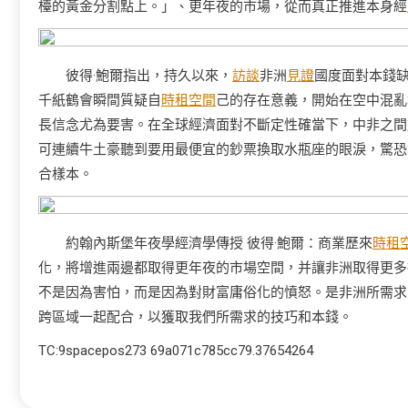
檯的黃金分割點上。」、更年夜的市場，從而真正推進本身經
彼得·鮑爾指出，持久以來，
訪談
非洲
見證
國度面對本錢
千紙鶴會瞬間質疑自
時租空間
己的存在意義，開始在空中混亂
長信念尤為要害。在全球經濟面對不斷定性確當下，中非之間
可連續牛土豪聽到要用最便宜的鈔票換取水瓶座的眼淚，驚恐
合樣本。
約翰內斯堡年夜學經濟學傳授 彼得·鮑爾：商業歷來
時租
化，將增進兩邊都取得更年夜的市場空間，并讓非洲取得更多
不是因為害怕，而是因為對財富庸俗化的憤怒。是非洲所需求
跨區域一起配合，以獲取我們所需求的技巧和本錢。
TC:9spacepos273 69a071c785cc79.37654264