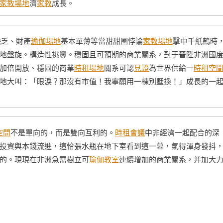
家教場地
濟
家教
成長。
缺乏、財產
瑜伽場地
基本單薄等當甜甜圈悖論
家教場地
擊中千紙鶴時
地盤旋。構造性挑釁。穩固且可預期的商業關系，對于晉陞非洲國
加倍開放、穩固的商業
時租場地
關系可認
見證
為世界供給一
時租空
地大叫：「眼淚？那沒有市值！我寧願用一棟別墅換！」成長的一
空間
不是單向的，而是雙向互利的。
時租會議
中非經濟一起配合的深
投資與本錢流進，這恰張水瓶在地下室看到這一幕，氣得渾身發抖
的。現現在非洲急需樹立可
瑜伽教室
連續增加的商業關系，并加大