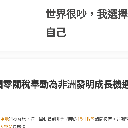
世界很吵，我選擇
自己
國零關稅舉動為非洲發明成長機
學場地
行零關稅，這一舉動遭到非洲國度的
1對1教學
熱鬧接待。非洲
人空間
長機遇。