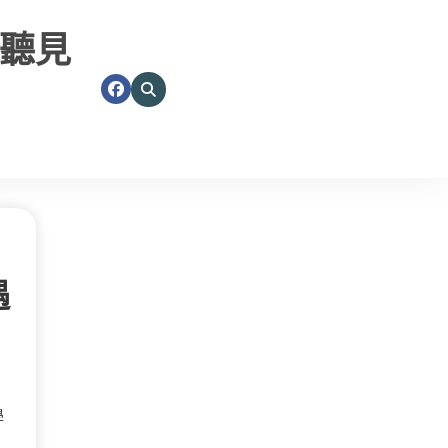
聽見
遇
學