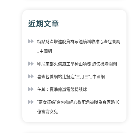
近期文章
特點財產增進脫貧群眾連續增收甜心查包養網
_中國網
印尼東部火億嵐工學椅山噴發 迫使機場關閉
喜查包養網站比擬迎“三月三”_中國網
任其：夏季億嵐電競椅談球
“富女征婚”台包養網心得配角被曝為身家過10
億富翁女兒