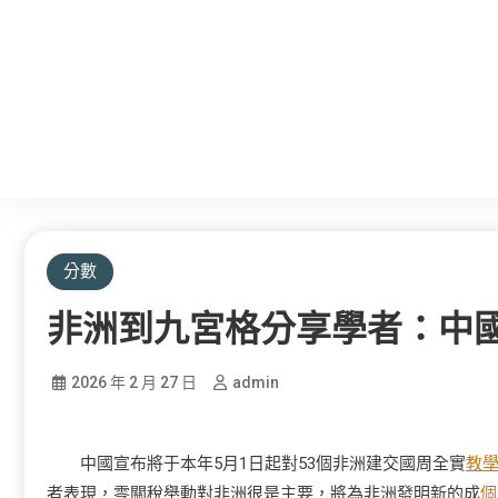
分數
非洲到九宮格分享學者：中
2026 年 2 月 27 日
admin
中國宣布將于本年5月1日起對53個非洲建交國周全實
教
者表現，零關稅舉動對非洲很是主要，將為非洲發明新的成
個