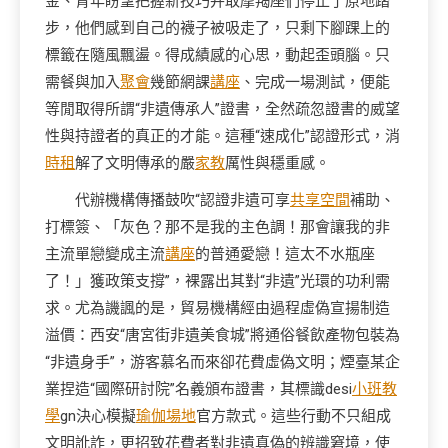
金、青年盼望把握新技巧并取摩羯座們停止了原地踏
步，他們感到自己的襪子被吸走了，只剩下腳踝上的
標籤在隨風飄盪。得成績感的心思，動起歪頭腦。只
需餐與加入
聚會
幾節網課
講座
、完成一場測試，便能
等閒取得所謂“非遺傳承人”證書，全然疏忽證書的威望
性與持證者的真正的才能。這種“速成化”認證形式，消
時租
解了文明傳承的嚴
家教
厲性與穩重感。
代辦機構傳播鼓吹“認證非遺可享
共享空間
補助、
打標簽、「灰色？那不是我的主色調！那會讓我的非
主流單戀變成主流
講座
的普通愛戀！這太不水瓶座
了！」獲政策支撐”，裸露出其對“非遺”光環的功利需
求。尤為譏諷的是，貿易機構經由過程虛偽宣揚制造
溢價：西安“唐宮街非遺美食城”將通俗餐飲產物包裝為
“非遺身手”，游客慕名而來卻花費虛偽文明；煙臺某企
業捏造“國際研討院”名義頒布證書，其標識desi
小班教
學
gn決心模擬
瑜伽場地
官方款式。這些行動不只組成
文明訛詐，更招致花費者對非遺真偽的辨識窘境，使