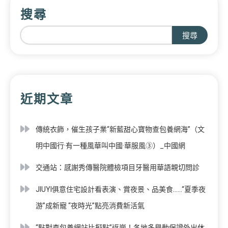
搜尋
搜尋
近期文章
傳統衣飾，催生孩子業“新藍甜心寶物查包養網海”（文
明中國行·有一種風華叫中國·華服風③）_中國網
交通站：感謝秀傳醫院體檢項目牙醫用華語親切問診
JIUYI俱意住宅設計看表演、賞夜景、品美食……“夏季夜
游”成新寵 “夜時光”點亮消費新活氣
“點對查包養網站比擬點”返崗！各地多舉動保證外出休