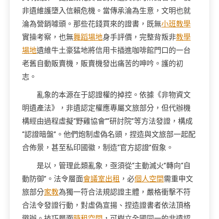
非遺維護墮入信賴危機。當傳承淪為生意，文明也就
淪為營銷噱頭。那些花錢買來的證書，既無
小班教學
實操考察，也無
舞蹈場地
身手評價，完整背叛非
教學
場地
遺維牛土豪猛地將信用卡插進咖啡館門口的一台
老舊自動販賣機，販賣機發出痛苦的呻吟。護的初
志。
亂象的本源在于認證權的掉控。依據《非物資文
明遺產法》，非遺認定權應專屬文旅部分，但代辦機
構經由過程虛擬“野雞協會”“研討院”等方法發證，構成
“認證暗盤”。他們炮制虛偽名頭，捏造與文旅部一起配
合佈景，甚至私印國徽，制造“官方認證”假象。
是以，管理此類亂象，亟須從“主動滅火”轉向“自
動防御”。法令層面
會議室出租
，必
個人空間
需重申文
旅部分
家教
為獨一符合法規認證主體，嚴格衝擊不符
合法令發證行動，對虛偽宣揚、捏造證書者依法頂格
懲辦。技巧層面
時租空間
，可樹立全國同一的非遺認