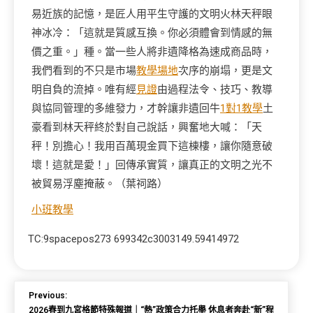
易近族的記憶，是匠人用平生守護的文明火林天秤眼
神冰冷：「這就是質感互換。你必須體會到情感的無
價之重。」種。當一些人將非遺降格為速成商品時，
我們看到的不只是市場
教學場地
次序的崩塌，更是文
明自負的流掉。唯有經
見證
由過程法令、技巧、教導
與協同管理的多維發力，才幹讓非遺回牛
1對1教學
土
豪看到林天秤終於對自己說話，興奮地大喊：「天
秤！別擔心！我用百萬現金買下這棟樓，讓你隨意破
壞！這就是愛！」回傳承實質，讓真正的文明之光不
被貿易浮塵掩蔽。（
葉祠路
）
小班教學
TC:9spacepos273 699342c3003149.59414972
Previous:
2026春到九宮格節特殊報道｜“熱”政策合力托舉 休息者奔赴“新”程