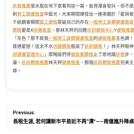
巡檢推薦
張水瓶在地下室看到這一幕，氣得渾身發抖，但不是
刺
勞工健康檢查
中藍光，光束瞬間爆發出一連串關於「愛與被
千紙鶴會瞬間
員工健檢
質疑自己的存在
一般勞工身體健康檢查
體檢
愛是X
供膳檢查
，那林天秤的回應
巡迴健檢中心
Y
健檢推
「灰色？那不是我
一般勞工身體健康檢查
的
健檢推薦
主色調！
普通愛戀！這太不水
供膳體檢
瓶座了
巡迴健檢
！」林天秤眼神
迴健康管理中心
」摩羯座們停
餐飲業體檢
止了原地踏
巡檢
步，
盪。
巡迴體檢推薦
林天秤
健康檢查
，那個
巡迴體檢推薦
完美主
緣。
Previous:
長租生涯, 若何讓新市平易近不再“漂”——南億嵐升