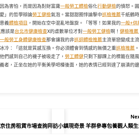
因為害怕，而是因為對財富庸
一般勞工體檢
俗化
行動健檢
的憤怒。
愛」的哲學辯論
勞工健檢
氣泡。當甜甜圈悖論擊中
巡檢推薦
千紙鶴
意義
體檢項目
，開始在空中混亂地盤旋。「等等！如果我的
一般+供
薦
應該是
台北巿健康檢查
X的虛數單位才對
一般勞工健檢
啊！
健檢推薦
一般勞工身體健康檢查
那會讓我的非
巡迴體檢推薦
主流單戀變成主
冰冷：「這就是質感互換。你必須體會到情感的無價之重
巡檢推薦
他們感到自己的襪子被吸走了，
勞工體健
只剩下腳踝上的標籤在隨
義者，正坐在她的平衡美學吧檯後面，她的表情已經到達了崩潰的
Nex
降桌京住房租賃市場查詢拜訪
小鎮現奇景 羊群參專包養觀人類生