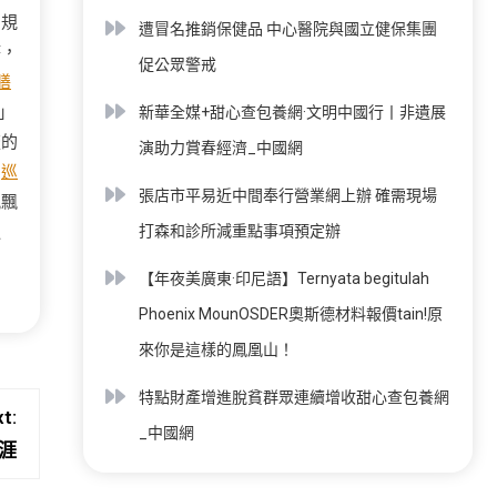
圓規
遭冒名推銷保健品 中心醫院與國立健保集團
時，
促公眾警戒
膳
」
新華全媒+甜心查包養網·文明中國行丨非遺展
流的
演助力賞春經濟_中國網
。
巡
張店市平易近中間奉行營業網上辦 確需現場
風飄
邊
打森和診所減重點事項預定辦
【年夜美廣東·印尼語】Ternyata begitulah
Phoenix MounOSDER奧斯德材料報價tain!原
來你是這樣的鳳凰山！
特點財產增進脫貧群眾連續增收甜心查包養網
t:
_中國網
涯