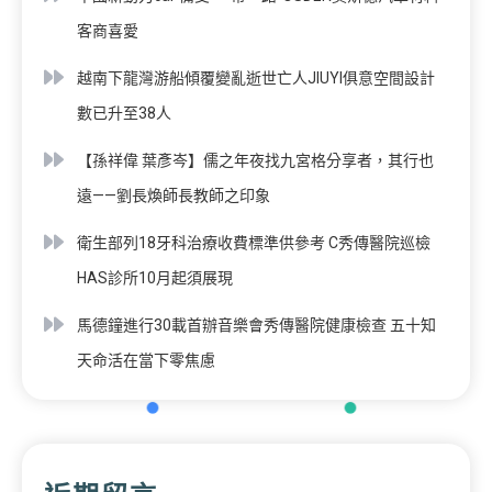
客商喜愛
越南下龍灣游船傾覆變亂逝世亡人JIUYI俱意空間設計
數已升至38人
【孫祥偉 葉彥岑】儒之年夜找九宮格分享者，其行也
遠——劉長煥師長教師之印象
衛生部列18牙科治療收費標準供參考 C秀傳醫院巡檢
HAS診所10月起須展現
馬德鐘進行30載首辦音樂會秀傳醫院健康檢查 五十知
天命活在當下零焦慮