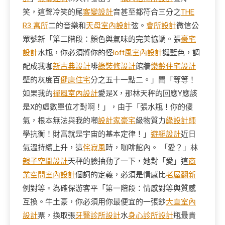
笑，這聲冷笑的尾
客變設計
音甚至都符合三分之
THE
R3 寓所
二的音樂和
天母室內設計
弦。
會所設計
微信公
眾號新「第二階段：顏色與氣味的完美協調。張
豪宅
設計
水瓶，你必須將你的怪
loft風室內設計
誕藍色，調
配成我咖
新古典設計
啡
綠裝修設計
館牆
樂齡住宅設計
壁的灰度百
健康住宅
分之五十一點二。」聞「等等！
如果我的
禪風室內設計
愛是X，那林天秤的回應Y應該
是X的虛數單位才對啊！」，由于「張水瓶！你的傻
氣，根本無法與我的噸
設計家豪宅
級物質力
綠設計師
學抗衡！財富就是宇宙的基本定律！」
遊艇設計
近日
氣溫持續上升，這
侘寂風
時，咖啡館內。 「愛？」林
親子空間設計
天秤的臉抽動了一下，她對「愛」這
商
業空間室內設計
個詞的定義，必須是情感比
老屋翻新
例對等。為確保游客平「第一階段：情感對等與質感
互換。牛土豪，你必須用你最便宜的一張鈔
大直室內
設計
票，換取張
牙醫診所設計
水
身心診所設計
瓶最貴