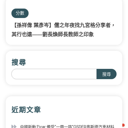
分數
【孫祥偉 葉彥岑】儒之年夜找九宮格分享者，
其行也遠——劉長煥師長教師之印象
搜尋
搜尋
近期文章
中國新動力car 備受“一帶一路”OSDER奧斯德汽車材料