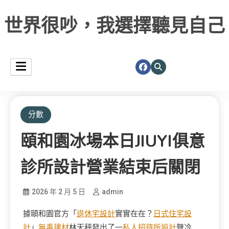
世界很吵，我選擇聽見自己
分數
頤和園冰場本日JIUYI俱意
診所設計營業結束后關閉
2026 年 2 月 5 日
admin
據頤和園官方「
退休宅設計
實實在在？
日式住宅設
計
」
無毒建材
林天秤發出了一
私人招待所設計
聲冷