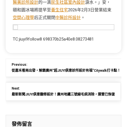
醫美診所設計
的一滴
民生社區室內設計
淚水。」安，
頤和園冰場將提早至
養生住宅
2026年2月3日營業結束
空間心理學
后正式關閉
中醫診所設計
。
TC:jiuyi9follow8 698370b25a40e8.08273481
Previous:
從嘉禾看崗出發，解鎖廣州“超JIUYI俱意診所設計有福”Citywalk打卡點！
Next:
最新新聞JIUYI俱意翻修設計！廣州地鐵三號線毛病消除，運營已恢復
發佈留言