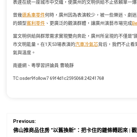
表達在統一座城市中交織，使廣州的文明供給不止依賴單一爆
曾幾
德系車零件
何時，廣州因為表演較少，被一些樂迷、劇迷
的類型
賓利零件
、更廣泛的觀演群體，讓廣州演藝市場完成
B
當文明供給與群眾需求實現雙向奔赴，廣州所呈現的不僅是“國
市文明能量。在1天53場表演的
汽車冷氣芯
背后，我們不止看
氣與溫度。
南邊網、粵學習評論員 曹曉靜
TC:osder9follow7 69f4d1c2595068.24241768
Previous:
佛山推商品住房 “以舊換新”：把卡住的鏈條轉起來 | 