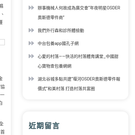
唱
辦事機械人何故成為廣交會“年夜明星OSDER
劇、
奧斯德零件商”
僅
我們外行森和診所體檢動
中台包養app國孔子網
心愛的村落——快活的村落體育講堂_中國甜
心寶物查包養網網
金
湖北谷城多點共建“堰河OSDER奧斯德零件報
館協
價式”和美村落 打造村落共富圈
一
白
全
近期留言
的首