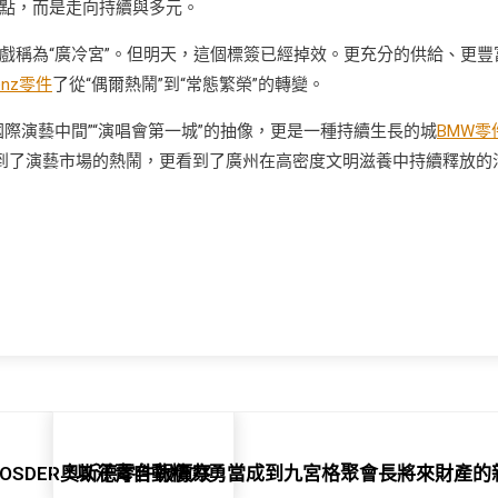
點，而是走向持續與多元。
戲稱為“廣冷宮”。但明天，這個標簽已經掉效。更充分的供給、更豐
enz零件
了從“偶爾熱鬧”到“常態繁榮”的轉變。
際演藝中間”“演唱會第一城”的抽像，更是一種持續生長的城
BMW零
到了演藝市場的熱鬧，更看到了廣州在高密度文明滋養中持續釋放的
觀OSDER奧斯德零件報價察
以汗青自動精力勇當成到九宮格聚會長將來財產的