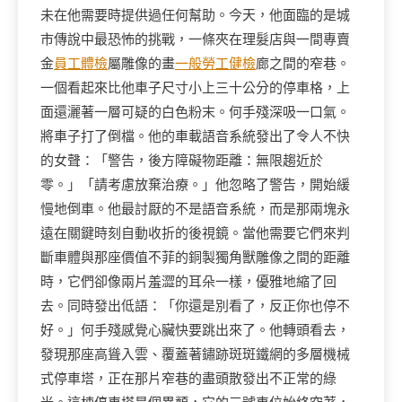
未在他需要時提供過任何幫助。今天，他面臨的是城
市傳說中最恐怖的挑戰，一條夾在理髮店與一間專賣
金
員工體檢
屬雕像的畫
一般勞工健檢
廊之間的窄巷。
一個看起來比他車子尺寸小上三十公分的停車格，上
面還灑著一層可疑的白色粉末。何手殘深吸一口氣。
將車子打了倒檔。他的車載語音系統發出了令人不快
的女聲：「警告，後方障礙物距離：無限趨近於
零。」「請考慮放棄治療。」他忽略了警告，開始緩
慢地倒車。他最討厭的不是語音系統，而是那兩塊永
遠在關鍵時刻自動收折的後視鏡。當他需要它們來判
斷車體與那座價值不菲的銅製獨角獸雕像之間的距離
時，它們卻像兩片羞澀的耳朵一樣，優雅地縮了回
去。同時發出低語：「你還是別看了，反正你也停不
好。」何手殘感覺心臟快要跳出來了。他轉頭看去，
發現那座高聳入雲、覆蓋著鏽跡斑斑鐵網的多層機械
式停車塔，正在那片窄巷的盡頭散發出不正常的綠