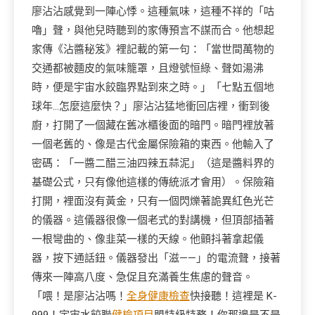
廖沾沾感覺到一陣心悸。這種氣味，這種不祥的「咕
嚕」聲，與他兒時聽到的家傳預言不謀而合。他想起
家傳《沾醬秘笈》裡記載的第一句：「當世間萬物的
交通都被麵皮的氣味籠罩，且燈號恒綠、聲如湯沸
時，便是宇宙水餃臨界點到來之時。」「七點五個地
球年…怎麼這麼快？」廖沾沾猛地衝回店裡，衝到後
廚，打開了一個藏在舊冰櫃後面的暗門。暗門裡放著
一個老舊的、像是古代金屬保險箱的東西。他輸入了
密碼：「一醬二醋三油四辣五蒜泥」（這是醬料界的
基礎公式，只有像他這樣的傳統派才會用）。保險箱
打開，裡面沒有黃金，只有一個閃爍著詭異紅色光芒
的儀器。這儀器很像一個老式的對講機，但頂部插著
一根彎曲的、像韭菜一樣的天線。他顫抖著拿起儀
器，按下通話鈕。儀器發出「滋——」的電流聲，接著
傳來一陣高八度、急促且充滿養生焦慮的聲音。
「喂！是廖沾沾嗎！
全身健康檢查
快接聽！這裡是 K-