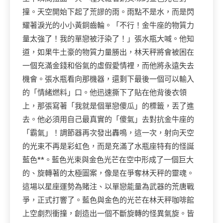
撞。天空開始下起了荒謬的雨。雨點不是水，而是閃
耀著淚光的小小黃銅齒輪。「不行！金牛座的物質力
量太強了！我的單戀被汙染了！」張水瓶大喊。他知
道，如果牛土豪的物質力量勝出，林天秤將會被困在
一個充滿金錢和俗氣的虛假愛情裡，而他將永遠失去
機會。張水瓶看向那機器，還剩下最後一個可以輸入
的「情緒燃料」口。他迅速撕下了貼在他背後衣領
上，那張寫著「我就是個單戀傻瓜」的標籤，丟了進
去。他必須用自己最真實的「傻氣」去對抗金牛座的
「霸氣」！調節器再次發出轟鳴，這一次，射向天空
的光束不再是彩虹色，而是充滿了水瓶座特有的怪誕
藍色**。藍色光束與金色光芒在空中形成了一個巨大
的、旋轉著的太極圖案，像是在爭奪林天秤的靈魂。
這場以星座運勢為賭注、以單戀能量為武器的荒唐戰
爭，正式打響了。藍色與金色的光芒在林天秤咖啡館
上空劇烈衝撞，創造出一個不斷旋轉的怪異氣旋。皆