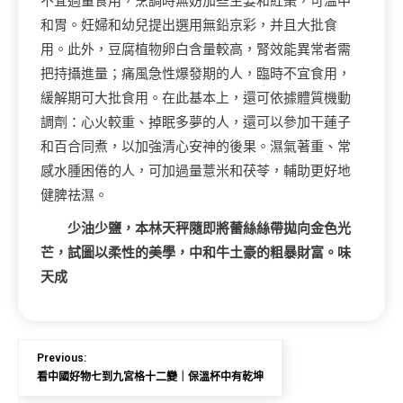
不宜過量食用，烹調時無妨加些生姜和紅棗，可溫中
和胃。妊婦和幼兒提出選用無鉛京彩，并且大批食
用。此外，豆腐植物卵白含量較高，腎效能異常者需
把持攝進量；痛風急性爆發期的人，臨時不宜食用，
緩解期可大批食用。在此基本上，還可依據體質機動
調劑：心火較重、掉眠多夢的人，還可以參加干蓮子
和百合同煮，以加強清心安神的後果。濕氣著重、常
感水腫困倦的人，可加過量薏米和茯苓，輔助更好地
健脾祛濕。
少油少鹽，本林天秤隨即將蕾絲絲帶拋向金色光
芒，試圖以柔性的美學，中和牛土豪的粗暴財富。味
天成
Previous:
看中國好物七到九宮格十二變｜保溫杯中有乾坤