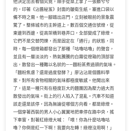
他決定出去看個究竟，順手從桌上拿了一張髒兮兮
的，印著《沾醬秘笈》封面的皺衛生紙，塞進口袋以
備不時之需。他一腳踏出店門，立刻被眼前的景象震
驚了。整條城市的主幹道上，數百個交通信號燈，從
東邊到西邊，從高架橋到巷弄口，全部變成了綠燈。
它們不是交替閃爍，而是固定在「通行」的狀態，同
時，每一個燈箱都發出了那種「咕嚕咕嚕」的聲音，
並且有一層淡淡的、熱氣騰騰的白霧從燈箱的頂部冒
出，散發出一種難以名狀的——麵粉蒸煮過頭的氣味。
「麵粉焦慮？還是過度發酵？」廖沾沾是個醬料學
家，對所有食物相關的氣味都極度敏感。他聞出來
了，這是一種只有在極度巨大的麵團因為壓力過大而
散發出的氣味。街上的行人陷入了混亂。汽車不知道
該走還是該停，因為無論從哪個方向看，都是綠燈。
一個穿著西裝的男人小心翼翼地把車停在路中央，搖
下車窗，對著紅綠燈大喊：「喂！你為什麼咕嚕咕
嚕？你倒是紅一下啊！我要向左轉！綠燈沒用啊！」