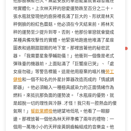
他那股積壓已久、無處安放的單戀能量就會越發瘋狂
地實體化。上次林天秤的戀愛運勢跌至百分之二十，
張水瓶就發現他的廚房裡長滿了巨大的、形狀是林天
秤側臉的粉紅色蘑菇。他必須在今天結束前，將林天
秤的運勢至少提升到零。否則，他那份單戀就會變成
某種具備攻擊性的實體。他緊張地跑進他堆滿了星座
圖表和過期甜甜圈的地下室，那裡放著他的秘密武
器。「我需要星象學輔助儀！」他衝到一個像是老式
彈珠臺的機器前，上面貼滿了「巨蟹座已哭」、「處
女座勿碰」等警告標籤。這是他用廢棄的唱片機
勞工
健檢
和一個不知名的外星計算器改造而成的「情感調
節器」。他必須輸入一種極具感染力的正面情緒作為
燃料，來抵抗那負面的運勢波。「水瓶座的優勢，就
是超脫一切的理性與冷靜…才怪！我只有一腔熱血的傻
氣啊！」
餐飲業體檢
他絕望地低吼。他看了一眼腳
邊。那裡放著一個他為林天秤準備了兩年的禮物：一
個用一萬塊小小的天秤座黃銅齒輪組成的音樂盒。他