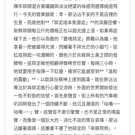
陳年蒜頭混合著鐵鏽與淡淡絕望的味道而選擇繞道飛
行。今天的營業額是：零。廖沾沾不安的不是店裡的
生意，而是他對**「蒜泥成本焦慮症」**的深層恐懼。
新鮮蒜頭每公斤的價格正在以超光速上漲，如果再這
樣下去，他引以為傲的「靈魂蒜泥」將難以為繼。他
拿著一把被磨得光滑、閃耀著不祥光芒的小銀勺，從
缸底撈起一坨濃稠的、顏色介於灰綠與土黃之間的發
酵物。這蒜泥被他照顧得像稀世珍寶，每隔三小時，
他就要用手指彈一下缸邊，確保它能感受到**「溫和
的震動」**，以助其在精神上達到圓滿。就在廖沾沾
專注於與蒜泥進行心靈交流時，外面的世界開始發出
一些不對勁的信號。首先是聲音。街上所有的汽車喇
叭同時發出了一個持續不斷、低沉且潮濕的「咕嚕——
咕嚕——」聲。這聲音不是引擎聲，也不是正常的鳴笛
聲，而像是一個巨大的、消化不良的胃在哀嚎。廖沾
沾皺著眉頭，這嚴重干擾了他蒜泥的「寧靜冥想」。