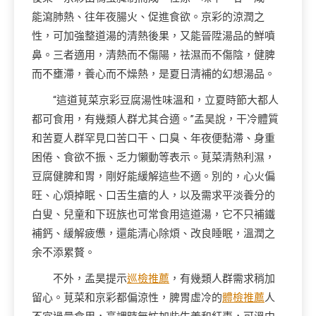
能瀉肺熱、往年夜腸火、促進食欲。京彩的涼潤之
性，可加強整道湯的清熱後果，又能晉陞湯品的鮮噴
鼻。三者適用，清熱而不傷陽，祛濕而不傷陰，健脾
而不壅滯，養心而不燥熱，是夏日清補的幻想湯品。
“這道莧菜京彩豆腐湯性味溫和，立夏時節大都人
都可食用，有幾類人群尤其合適。”孟昊說，干冷體質
和苦夏人群罕見口苦口干、口臭、年夜便黏滯、身重
困倦、食欲不振、乏力懶動等表示。莧菜清熱利濕，
豆腐健脾和胃，剛好能緩解這些不適。別的，心火偏
旺、心煩掉眠、口舌生瘡的人，以及需求平淡養分的
白叟、兒童和下班族也可常食用這道湯，它不只補鐵
補鈣、緩解疲憊，還能清心除煩、改良睡眠，溫潤之
余不添累贅。
不外，孟昊提示
巡檢推薦
，有幾類人群需求稍加
留心。莧菜和京彩都偏涼性，脾胃虛冷的
體檢推薦
人