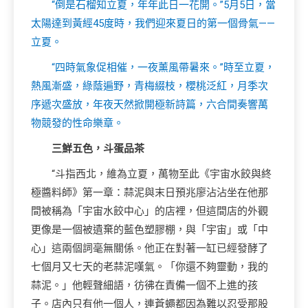
“倒是石榴知立夏，年年此日一花開。”5月5日，當
太陽達到黃經45度時，我們迎來夏日的第一個骨氣——
立夏。
“四時氣象促相催，一夜薰風帶暑來。”時至立夏，
熱風漸盛，綠蔭遍野，青梅綴枝，櫻桃泛紅，月季次
序遞次盛放，年夜天然掀開極新詩篇，六合間奏響萬
物競發的性命樂章。
三鮮五色，斗蛋品茶
“斗指西北，維為立夏，萬物至此《宇宙水餃與終
極醬料師》第一章：蒜泥與末日預兆廖沾沾坐在他那
間被稱為「宇宙水餃中心」的店裡，但這間店的外觀
更像是一個被遺棄的藍色塑膠棚，與「宇宙」或「中
心」這兩個詞毫無關係。他正在對著一缸已經發酵了
七個月又七天的老蒜泥嘆氣。「你還不夠靈動，我的
蒜泥。」他輕聲細語，彷彿在責備一個不上進的孩
子。店內只有他一個人，連蒼蠅都因為難以忍受那股