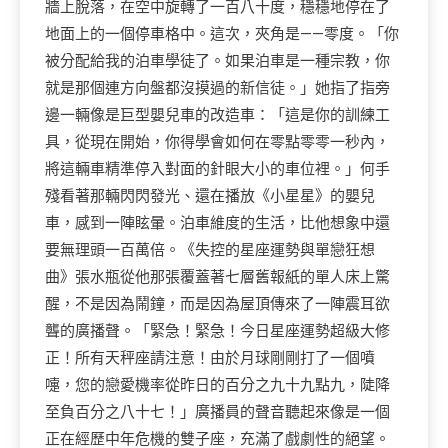
牆上脫落，在空中旋轉了一百八十度，穩穩地停在了
地面上的一個停車格中。這次，夾角是——零度。「你
被分配給我的泊車學徒了。如果泊車是一種宗教，你
就是那個連方向盤都沒摸過的新信徒。」她指了指旁
邊一輛像是巨型嬰兒車的改造車：「這是你的訓練工
具，從現在開始，你得學會如何在零點零零一秒內，
將這輛車精準停入對面的針眼大小的車位裡。」何手
殘看著那輛閃閃發光、還在播放《小星星》的嬰兒
車，感到一陣眩暈。泊車維度的生活，比他想象中還
要無理頭一百萬倍。《失控的星座運勢與單戀狂想
曲》張水瓶從他那張覆蓋著七層舊報紙的單人床上驚
醒，不是因為鬧鐘，而是因為屋頂傳來了一陣震耳欲
聾的廣播聲。「緊急！緊急！今日星座運勢超級大修
正！所有天秤座請注意！由於月球剛剛打了一個噴
嚏，您的戀愛機率從昨日的百分之九十九點九，陡降
至負百分之八十七！」廣播員的聲音聽起來像是一個
正在經歷中年危機的雙子座，充滿了戲劇性的絕望。