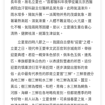
長年夜，故名立夏也。”首都醫科年夜學從屬北京西醫
病院血汗管科副主任醫師孟昊先容，此時氣溫漸升，
雨水增多，陽氣升騰，一派萬物并秀的茂盛氣象。跟
著暑熱漸起、濕氣漸重，人體不難呈現心火亢盛、運
化不暢、氣陰兩耗等困擾。是以，立夏攝生重在養心
清熱、健脾祛濕，統籌生津益氣。
立夏是四時八節之一，我國自古便有“迎夏”之禮。
立夏之日，現代帝王要率文武百官到京城南郊，舉辦
迎夏典禮。君臣一概穿朱色號衣，佩朱色玉佩，連馬
匹、車旗都要朱白色的，以表達對豐產的祈愿。這份
迎夏的慎重流衍至平易近間，逐步演變出嘗新的食
俗，此中最有代表性的即是立夏嘗“三鮮”。三鮮普通分
為地三鮮、樹三鮮和水三鮮：地三鮮為莧菜、蠶豆、
黃瓜；樹三鮮為櫻桃、枇杷、青梅；水三鮮為鰣魚、
河豚、海螄。三鮮在各地略有差別，但都是應季的時
令好物。前人以為，立夏食鮮，可承接春夏之氣，清