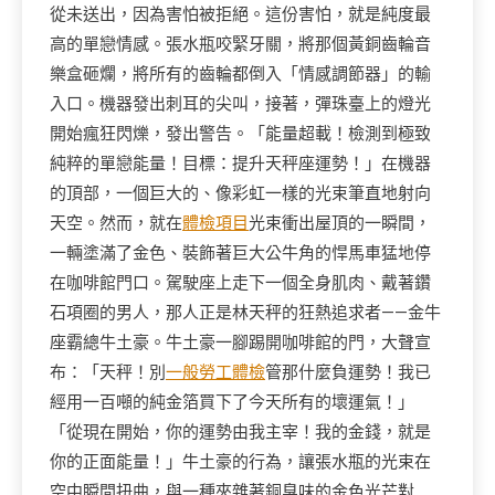
從未送出，因為害怕被拒絕。這份害怕，就是純度最
高的單戀情感。張水瓶咬緊牙關，將那個黃銅齒輪音
樂盒砸爛，將所有的齒輪都倒入「情感調節器」的輸
入口。機器發出刺耳的尖叫，接著，彈珠臺上的燈光
開始瘋狂閃爍，發出警告。「能量超載！檢測到極致
純粹的單戀能量！目標：提升天秤座運勢！」在機器
的頂部，一個巨大的、像彩虹一樣的光束筆直地射向
天空。然而，就在
體檢項目
光束衝出屋頂的一瞬間，
一輛塗滿了金色、裝飾著巨大公牛角的悍馬車猛地停
在咖啡館門口。駕駛座上走下一個全身肌肉、戴著鑽
石項圈的男人，那人正是林天秤的狂熱追求者——金牛
座霸總牛土豪。牛土豪一腳踢開咖啡館的門，大聲宣
布：「天秤！別
一般勞工體檢
管那什麼負運勢！我已
經用一百噸的純金箔買下了今天所有的壞運氣！」
「從現在開始，你的運勢由我主宰！我的金錢，就是
你的正面能量！」牛土豪的行為，讓張水瓶的光束在
空中瞬間扭曲，與一種夾雜著銅臭味的金色光芒對