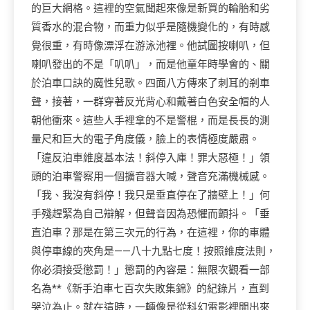
的巨大網格。這裡的空氣聞起來像是新買的輪胎和劣
質香水的混合物，而重力似乎是隨機變化的，有時感
覺很重，有時像漂浮在游泳池裡。他試圖按喇叭，但
喇叭發出的不是「叭叭」，而是他童年時學會的、關
於泊車口訣的魔性兒歌。四面八方傳來了刺耳的剎車
聲，接著，一群穿著反光背心和戴著白色安全帽的人
朝他衝來。這些人手裡拿的不是警棍，而是長長的測
量尺和巨大的電子角度儀，臉上的表情極度嚴肅。
「違反泊車維度基本法！斜停入庫！罪大惡極！」領
頭的泊車警察用一個擴音器大喊，聲音充滿機械感。
「我、我沒有斜停！我只是垂直停在了牆壁上！」何
手殘趕緊為自己辯解，但聲音因為恐懼而顫抖。「垂
直泊車？那是在第三次元的行為，在這裡，你的車體
與停車線的夾角是——八十九點七度！按照維度法則，
你必須接受懲罰！」懲罰的內容是：無限次觀看一部
名為**《新手泊車七百次失敗集錦》的紀錄片，直到
哭泣為止。就在這時，一輛像是從科幻電影裡開出來