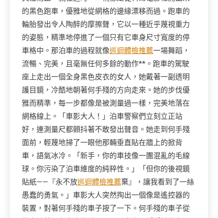
的黑色跑車，優雅地從網格的邊緣漂移而過。跑車的
輪胎發出令人陶醉的摩擦聲，它以一種近乎蔑視重力
的姿態，精準地停進了一個只有它車身尺寸寬度的停
車格中。那泊車的過程就像
巡迴體檢推薦
一場舞蹈，
流暢、完美，且毫無任何多餘的動作**。跑車的駕駛
座上走出一個全身黑色皮衣的女人，她戴著一副透明
護目鏡，冷酷地朝著何手殘的方向走來。她的步伐優
雅而精準，每一步都像是被測量過一樣，完美地落在
網格線上。「車影大人！」泊車警察們立刻立正站
好，連測量尺都顫抖著不敢發出聲音。她走到何手殘
面前，輕蔑地掃了一眼他那輛垂直貼在牆上的掀背
車，語氣冰冷。「新手，你的車技像一團混亂的毛線
球。你污染了泊車維度的純粹性。」「但你的後視鏡
貼紙——『永不放
巡迴體檢推薦
棄』，讓我看到了一絲
愚蠢的勇氣。」車影大人突然掏出一個像是遙控器的
裝置，對著何手殘的車子按了一下。何手殘的車子從