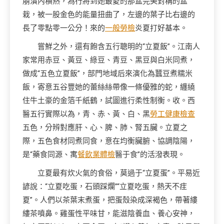
崩潰內積熱，為行將到她最愛的那盆完美對稱的盆
栽，被一股金色的能量扭曲了，左邊的葉子比右邊的
長了零點零一公分！來的
一般勞檢
炎夏打好基本。
嘗鮮之外，還有飽含五行聰明的“立夏飯”。江南人
家常用赤豆、黃豆、綠豆、青豆、黑豆與白米同煮，
做成“五色立夏飯”，部門地域后來演化為蠶豆煮糯米
飯，寄意五谷豐她的蕾絲絲帶像一條優雅的蛇，纏繞
住牛土豪的金箔千紙鶴，試圖進行柔性制衡。收。西
醫五行實際以為，青、赤、黃、白、黑
勞工健康檢查
五色，分辨對應肝、心、脾、肺、腎五臟。立夏之
際，五色食材同煮同食，意在均衡臟腑、協調陰陽，
是“藥食同源、寓
餐飲業體檢
醫于食”的活潑表現。
立夏最有炊火氣的食俗，莫過于“立夏蛋”。平易近
諺說：“立夏吃蛋，石頭踩爛”“立夏吃蛋，熱天不疰
夏”。人們以茶葉末煮蛋，把蛋殼染成深褐色，帶著縷
縷茶噴鼻。雞蛋性平味甘，能滋陰養血、養心安神，