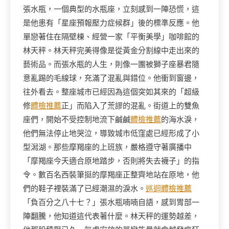
張水瓶，一個典型的水瓶座，立刻感到一陣恐慌，這
是他患有「星座預報壓力症候群」後的標準反應。他
單戀著住在隔壁棟、經營一家「平衡美學」咖啡館的
林天秤。林天秤完美得像是從黃金分割線中走出來的
藝術品。而張水瓶的人生，則像一團被獅子座暴君隨
意亂踢的毛線球，充滿了混亂與錯位。他衝到窗邊，
往外看去。整座城市已經因為這個突如其來的「超級
修
體檢推薦
正」而陷入了荒謬的混亂。街道上的雙魚
座們，開始不受控制地流下鹹鹹
體檢推薦
的海水淚，
他們無法停止地哭泣，導致城市低窪處已經形成了小
型潟湖。那些摩羯座的上班族，嚴格遵守著廣播中
「摩羯座今天適合原地踏步，否則將失去襪子」的指
令。數百名西裝筆挺的摩羯座正整齊地站在原地，他
們的鞋子裡裝滿了已經潮濕的淚水。
巡迴體檢推薦
「負百分之八十七？」張水瓶喃喃自語，感到胃部一
陣翻騰，他知道這代表著什麼。林天秤的運勢越差，