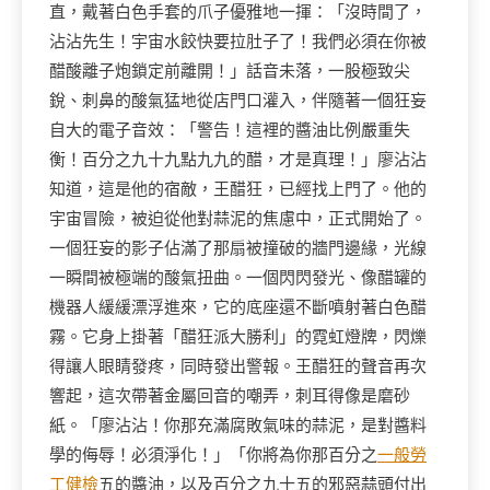
直，戴著白色手套的爪子優雅地一揮：「沒時間了，
沾沾先生！宇宙水餃快要拉肚子了！我們必須在你被
醋酸離子炮鎖定前離開！」話音未落，一股極致尖
銳、刺鼻的酸氣猛地從店門口灌入，伴隨著一個狂妄
自大的電子音效：「警告！這裡的醬油比例嚴重失
衡！百分之九十九點九九的醋，才是真理！」廖沾沾
知道，這是他的宿敵，王醋狂，已經找上門了。他的
宇宙冒險，被迫從他對蒜泥的焦慮中，正式開始了。
一個狂妄的影子佔滿了那扇被撞破的牆門邊緣，光線
一瞬間被極端的酸氣扭曲。一個閃閃發光、像醋罐的
機器人緩緩漂浮進來，它的底座還不斷噴射著白色醋
霧。它身上掛著「醋狂派大勝利」的霓虹燈牌，閃爍
得讓人眼睛發疼，同時發出警報。王醋狂的聲音再次
響起，這次帶著金屬回音的嘲弄，刺耳得像是磨砂
紙。「廖沾沾！你那充滿腐敗氣味的蒜泥，是對醬料
學的侮辱！必須淨化！」「你將為你那百分之
一般勞
工健檢
五的醬油，以及百分之九十五的邪惡蒜頭付出