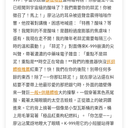
999！宇宙水餃聯
健檢項目
盟特級特務！你那邊是不是
已經聞到宇宙級的酸味了？我們需要你的蒜泥！你被
徵召了！馬上！」廖沾沾的耳朵被這聲音震得嗡嗡作
響，他捏著對講機，困惑地喊道：「特務？酸味？等
等！我聞到的不是酸味！是麵粉過度膨脹的焦慮味！
還有，我現在走不開！我的陳年老蒜泥需要每隔三小
時的溫和震動！」「蒜泥？」對面傳來K-999崩潰的尖
叫聲，帶著濃濃的中藥味電子雜音：「重點不是蒜
泥！重點是**時空正在彎曲！**我們的推進器快沒
巡迴
體檢推薦
紅棗了！快！我們在你的後院！別帶任何多
餘的東西！除了——你那缸蒜泥！」就在廖沾沾還在糾
結要不要帶上他最珍愛的那把銀勺時，外面的牆壁傳
來一聲巨
一般+供膳體檢
大的撞擊。一個穿著黑色燕尾
服、戴著太陽眼鏡的太空吉娃娃，正從牆上的破洞鑽
進來。它的背上揹著一個像是小型瓦斯桶的東西，桶
上用毛筆寫著「極品紅棗枸杞燃料」。「你怎麼——」
廖沾沾驚訝地瞪大了眼睛。K-999用它的小短腿站得筆