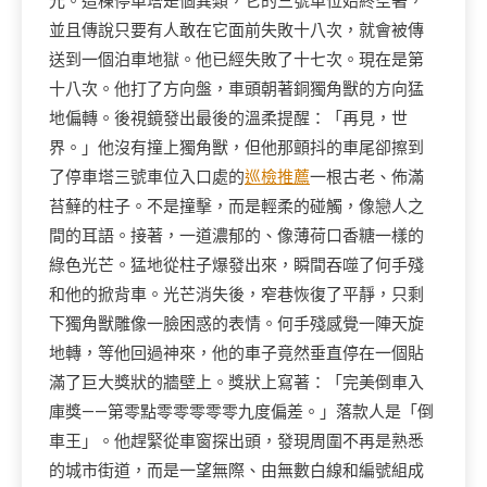
光。這棟停車塔是個異類，它的三號車位始終空著，
並且傳說只要有人敢在它面前失敗十八次，就會被傳
送到一個泊車地獄。他已經失敗了十七次。現在是第
十八次。他打了方向盤，車頭朝著銅獨角獸的方向猛
地偏轉。後視鏡發出最後的溫柔提醒：「再見，世
界。」他沒有撞上獨角獸，但他那顫抖的車尾卻擦到
了停車塔三號車位入口處的
巡檢推薦
一根古老、佈滿
苔蘚的柱子。不是撞擊，而是輕柔的碰觸，像戀人之
間的耳語。接著，一道濃郁的、像薄荷口香糖一樣的
綠色光芒。猛地從柱子爆發出來，瞬間吞噬了何手殘
和他的掀背車。光芒消失後，窄巷恢復了平靜，只剩
下獨角獸雕像一臉困惑的表情。何手殘感覺一陣天旋
地轉，等他回過神來，他的車子竟然垂直停在一個貼
滿了巨大獎狀的牆壁上。獎狀上寫著：「完美倒車入
庫獎——第零點零零零零零九度偏差。」落款人是「倒
車王」。他趕緊從車窗探出頭，發現周圍不再是熟悉
的城市街道，而是一望無際、由無數白線和編號組成