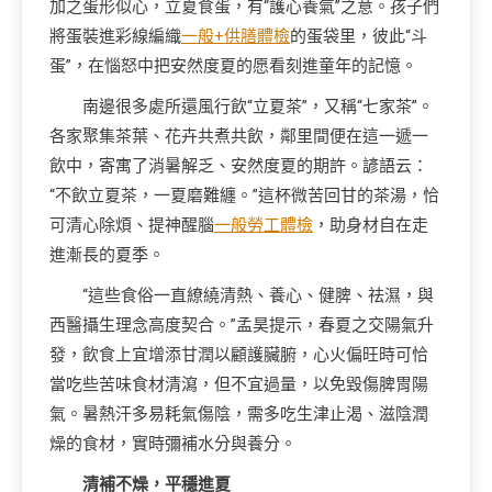
加之蛋形似心，立夏食蛋，有“護心養氣”之意。孩子們
將蛋裝進彩線編織
一般+供膳體檢
的蛋袋里，彼此“斗
蛋”，在惱怒中把安然度夏的愿看刻進童年的記憶。
南邊很多處所還風行飲“立夏茶”，又稱“七家茶”。
各家聚集茶葉、花卉共煮共飲，鄰里間便在這一遞一
飲中，寄寓了消暑解乏、安然度夏的期許。諺語云：
“不飲立夏茶，一夏磨難纏。”這杯微苦回甘的茶湯，恰
可清心除煩、提神醒腦
一般勞工體檢
，助身材自在走
進漸長的夏季。
“這些食俗一直繚繞清熱、養心、健脾、祛濕，與
西醫攝生理念高度契合。”孟昊提示，春夏之交陽氣升
發，飲食上宜增添甘潤以顧護臟腑，心火偏旺時可恰
當吃些苦味食材清瀉，但不宜過量，以免毀傷脾胃陽
氣。暑熱汗多易耗氣傷陰，需多吃生津止渴、滋陰潤
燥的食材，實時彌補水分與養分。
清補不燥，平穩進夏