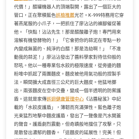
代價！」醋罐機器人的頂端裂開，露出了一個巨大的
管口，正在聚積藍色
巡檢推薦
光芒。K-999特務用它穿
著燕尾服的小爪子，一把抓住了廖沾沾的褲腳催促著
他。「快點！沾沾先生！那是醋酸離子炮！專門用來
溶解有機發酵物的！」「它會把你的蒜泥在零點一秒
內變成無菌的、純淨的白醋！那是浩劫啊！」「不准
動我的蒜泥！」廖沾沾發出了醬料學家對待信仰般的
怒吼。他以一種專業包水餃的極限速度，從旁邊的麵
粉堆中抓起了兩團麵皮。麵皮被他用氣功般的捏製手
法，瞬間擴大成直徑三公尺的巨大麵皮。他猛地擲
出，兩張麵皮在空中交疊，變成一個半透明的防禦護
盾。這就是家傳
巡迴健康管理中心
《沾醬秘笈》中記
載的「水餃皮護盾」，薄韌而充滿彈性。藍色離子炮
光束猛烈地擊中麵皮護盾，發出了一聲像是汽水開蓋
的聲音。護盾劇烈震動，但奇蹟般地擋住了攻擊，只
是散發出濃郁的麵香。「這麵皮的延展性！完美！但