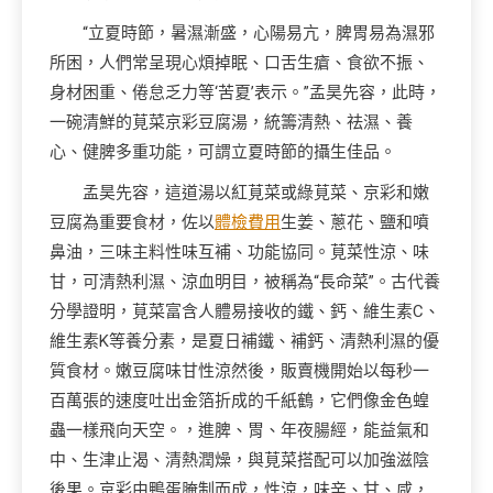
“立夏時節，暑濕漸盛，心陽易亢，脾胃易為濕邪
所困，人們常呈現心煩掉眠、口舌生瘡、食欲不振、
身材困重、倦怠乏力等‘苦夏’表示。”孟昊先容，此時，
一碗清鮮的莧菜京彩豆腐湯，統籌清熱、祛濕、養
心、健脾多重功能，可謂立夏時節的攝生佳品。
孟昊先容，這道湯以紅莧菜或綠莧菜、京彩和嫩
豆腐為重要食材，佐以
體檢費用
生姜、蔥花、鹽和噴
鼻油，三味主料性味互補、功能協同。莧菜性涼、味
甘，可清熱利濕、涼血明目，被稱為“長命菜”。古代養
分學證明，莧菜富含人體易接收的鐵、鈣、維生素C、
維生素K等養分素，是夏日補鐵、補鈣、清熱利濕的優
質食材。嫩豆腐味甘性涼然後，販賣機開始以每秒一
百萬張的速度吐出金箔折成的千紙鶴，它們像金色蝗
蟲一樣飛向天空。，進脾、胃、年夜腸經，能益氣和
中、生津止渴、清熱潤燥，與莧菜搭配可以加強滋陰
後果。京彩由鴨蛋腌制而成，性涼，味辛、甘、咸，