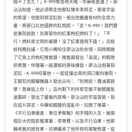
撐不了太久！」K-999焦急地大喊，中藥味更濃了。廖
沾沾知道，他必須帶走他那缸陳年老蒜泥，那是宇宙
的希望。他跑到蒜泥缸前，使出他搬運食材的全部力
量，將那口比他還胖的缸抱起。「走！K-999！我們要
從後院逃跑！別再管你的紅棗枸杞燃料了！」「不
行！燃料是文明的基礎！沒了紅棗我飛不遠！」吉娃
娃特務抗議。它用小嘴咬住廖沾沾的衣領，同時開啟
了它背上的枸杞推進器。推進器發出「滋滋」的輕微
煎煮聲，伴隨著一股濃郁的蔘味爆發。廖沾沾抱著蒜
泥缸、K-999咬著他，一起從撞出來的洞口衝向後院。
王醋狂的醋罐機器人發出尖叫：「別想逃！醬油黨餘
孽！我會追上你！」店內剩下的所有空盤子被醋酸氣
波震碎，發出了最後的哀鳴。廖沾沾的宇宙冒險，就
在這片蒜泥、中藥和醋酸的混亂中，拉開了帷幕。
《平行泊車維度：車位爭奪戰》何手殘的人生，被兩
個巨大的陰影籠罩著：停車費，以及平行泊車。他那
輛老舊的掀背車，彷彿繼承了他所有的駕駛焦慮，從