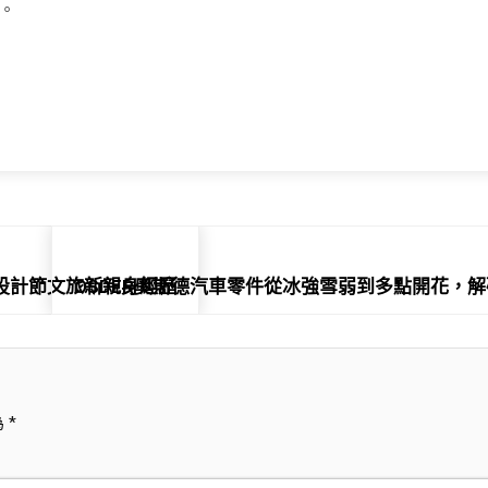
。
內設計節文旅新親身經歷
OSDER奧斯德汽車零件從冰強雪弱到多點開花，解
為
*