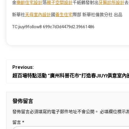
金
樂齡住宅設計
箔
親子空間設計
千紙鶴發射出
牙醫診所設計
去
新華社
天母室內設計
國
養生住宅
際部 新華社倫敦分社 出品
TC:jiuyi9follow8 699c7d3d4479d2.39661486
Previous:
超百場特點活動 “廣州科普花市”打造春JIUYI俱意室
發佈留言
發佈留言必須填寫的電子郵件地址不會公開。
必填欄位標示
留言
*