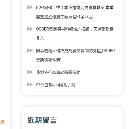
哈密爾頓：往年試車撞傷九周寢食難安 本季
無望追逐億嵐工廠直營F1第八冠
OSDER奧斯德材料報價許振超：天道酬勤鑄
非凡
辦事機械人何故成為廣交會“年夜明星OSDER
奧斯德零件商”
我們外行森和診所體檢動
中台包養app國孔子網
近期留言
家
綠