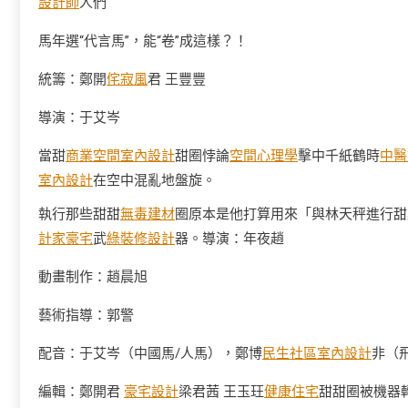
設計師
人們
馬年選“代言馬”，能“卷”成這樣？！
統籌：鄭開
侘寂風
君 王豐豐
導演：于艾岑
當甜
商業空間室內設計
甜圈悖論
空間心理學
擊中千紙鶴時
中醫
室內設計
在空中混亂地盤旋。
執行那些甜甜
無毒建材
圈原本是他打算用來「與林天秤進行甜
計家豪宅
武
綠裝修設計
器。導演：年夜趙
動畫制作：趙晨旭
藝術指導：郭警
配音：于艾岑（中國馬/人馬），鄭博
民生社區室內設計
非（
編輯：鄭開君
豪宅設計
梁君茜 王玉玨
健康住宅
甜甜圈被機器