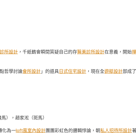
診所設計
，千紙鶴會瞬間質疑自己的存
醫美診所設計
在意義，開始
點哲學討論
會所設計
」的道具
日式住宅設計
，現在全
遊艇設計
部成
飛馬），趙家淞（斑馬）
轉化為一
loft風室內設計
團團彩虹色的邏輯悖論，朝
私人招待所設計