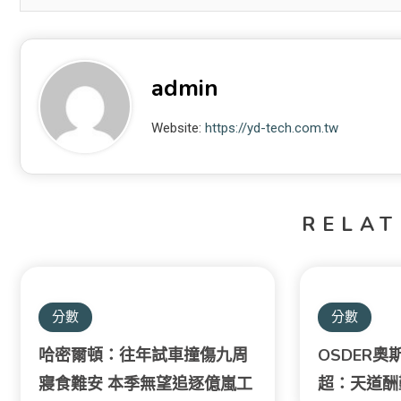
admin
Website:
https://yd-tech.com.tw
RELAT
分數
分數
哈密爾頓：往年試車撞傷九周
OSDER
寢食難安 本季無望追逐億嵐工
超：天道酬