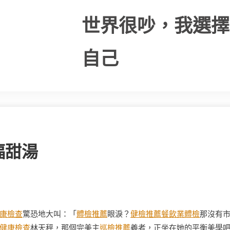
世界很吵，我選擇
自己
福甜湯
康檢查
驚恐地大叫：「
體檢推薦
眼淚？
健檢推薦
餐飲業體檢
那沒有
健康檢查
林天秤，那個完美主
巡檢推薦
義者，正坐在她的平衡美學