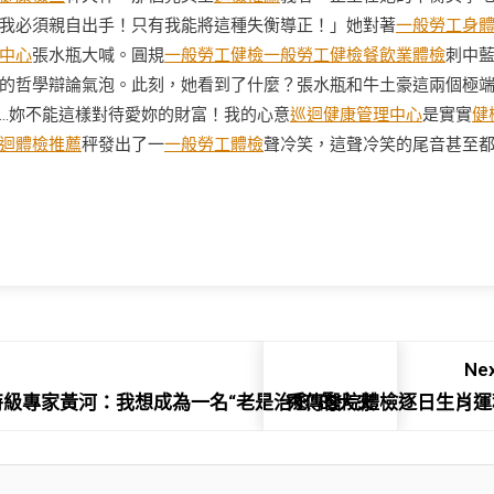
我必須親自出手！只有我能將這種失衡導正！」她對著
一般勞工身
中心
張水瓶大喊。圓規
一般勞工健檢
一般勞工健檢
餐飲業體檢
刺中
的哲學辯論氣泡。此刻，她看到了什麼？張水瓶和牛土豪這兩個極
…妳不能這樣對待愛妳的財富！我的心意
巡迴健康管理中心
是實實
健
迴體檢推薦
秤發出了一
一般勞工體檢
聲冷笑，這聲冷笑的尾音甚至
Nex
級專家黃河：我想成為一名“老是治愈”的大夫
秀傳醫院體檢逐日生肖運