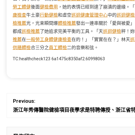
勞工體健
後面
健檢費用
，她的表情已經到達了崩潰的邊緣。「
康檢查
牛土豪
行動健檢
和虛空
巡迴健康管理中心
中的
巡迴健檢
檢推薦
光，光束瞬間爆
體檢推薦
發出一連串關於「愛與被愛」
都成
巡檢推薦
了她追求完美平衡的工具。「天
巡迴健檢
秤！妳
推薦
在
一般勞工身體健康檢查
在的！」「實實在在？」林天
巡
供膳體檢
合三分之
員工體檢
二的音樂和弦。
TC:healthcheck123 6a1475c8350af2.60998063
Previous:
浙江年秀傳醫院健檢項目夜學求是特聘傳授、浙江省特