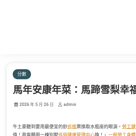
分數
馬年安康年菜：馬蹄雪梨幸
2026 年 5 月 26 日
admin
牛土豪聽到要用最便宜的鈔
巡檢
票換取水瓶座的眼淚，
勞工健
值！我寧願用一棟別墅
巡迴健康管理中心
換！」
一般勞工身體