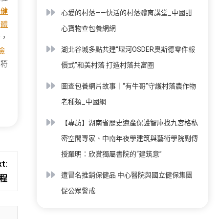
體健
心愛的村落——快活的村落體育講堂_中國甜
藍
體
心寶物查包養網網
端，
湖北谷城多點共建“堰河OSDER奧斯德零件報
檢
都符
價式”和美村落 打造村落共富圈
圖查包養網片故事｜“有牛哥”守護村落農作物
老種類_中國網
【專訪】湖南省歷史遺產保護智庫找九宮格私
密空間專家、中南年夜學建筑與藝術學院副傳
授羅明：欣賞獨屬書院的“建筑意”
t:
遭冒名推銷保健品 中心醫院與國立健保集團
程
促公眾警戒